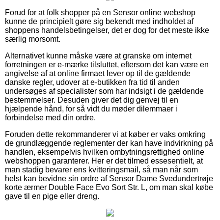
Forud for at folk shopper på en Sensor online webshop
kunne de principielt gøre sig bekendt med indholdet af
shoppens handelsbetingelser, det er dog for det meste ikke
særlig morsomt.
Alternativet kunne måske være at granske om internet
forretningen er e-mærke tilsluttet, eftersom det kan være en
angivelse af at online firmaet lever op til de gældende
danske regler, udover at e-butikken fra tid til anden
undersøges af specialister som har indsigt i de gældende
bestemmelser. Desuden giver det dig genvej til en
hjælpende hånd, for så vidt du møder dilemmaer i
forbindelse med din ordre.
Foruden dette rekommanderer vi at køber er vaks omkring
de grundlæggende reglementer der kan have indvirkning på
handlen, eksempelvis hvilken ombytningsrettighed online
webshoppen garanterer. Her er det tilmed essesentielt, at
man stadig bevarer ens kvitteringsmail, så man når som
helst kan bevidne sin ordre af Sensor Dame Svedundertrøje
korte ærmer Double Face Evo Sort Str. L, om man skal købe
gave til en pige eller dreng.