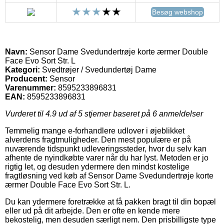
Besøg webshop
Navn:
Sensor Dame Svedundertrøje korte ærmer Double
Face Evo Sort Str. L
Kategori:
Svedtrøjer / Svedundertøj Dame
Producent:
Sensor
Varenummer:
8595233896831
EAN:
8595233896831
Vurderet til
4.9
ud af 5 stjerner baseret på
6
anmeldelser
Temmelig mange e-forhandlere udlover i øjeblikket
alverdens fragtmuligheder. Den mest populære er på
nuværende tidspunkt udleveringssteder, hvor du selv kan
afhente de nyindkøbte varer når du har lyst. Metoden er jo
rigtig let, og desuden ydermere den mindst kostelige
fragtløsning ved køb af Sensor Dame Svedundertrøje korte
ærmer Double Face Evo Sort Str. L.
Du kan ydermere foretrække at få pakken bragt til din bopæl
eller ud på dit arbejde. Den er ofte en kende mere
bekostelig, men desuden særligt nem. Den prisbilligste type