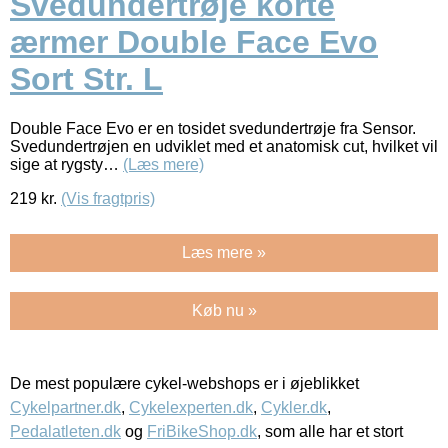
Svedundertrøje korte
ærmer Double Face Evo
Sort Str. L
Double Face Evo er en tosidet svedundertrøje fra Sensor.
Svedundertrøjen en udviklet med et anatomisk cut, hvilket vil
sige at rygsty…
(Læs mere)
219
kr.
(Vis fragtpris)
Læs mere »
Køb nu »
De mest populære cykel-webshops er i øjeblikket
Cykelpartner.dk
,
Cykelexperten.dk
,
Cykler.dk
,
Pedalatleten.dk
og
FriBikeShop.dk
, som alle har et stort