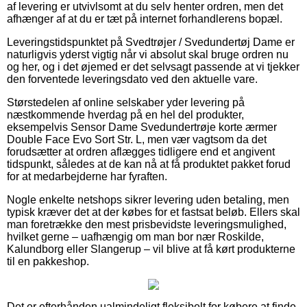
af levering er utvivlsomt at du selv henter ordren, men det
afhænger af at du er tæt på internet forhandlerens bopæl.
Leveringstidspunktet på Svedtrøjer / Svedundertøj Dame er
naturligvis yderst vigtig når vi absolut skal bruge ordren nu
og her, og i det øjemed er det selvsagt passende at vi tjekker
den forventede leveringsdato ved den aktuelle vare.
Størstedelen af online selskaber yder levering på
næstkommende hverdag på en hel del produkter,
eksempelvis Sensor Dame Svedundertrøje korte ærmer
Double Face Evo Sort Str. L, men vær vagtsom da det
forudsætter at ordren aflægges tidligere end et angivent
tidspunkt, således at de kan nå at få produktet pakket forud
for at medarbejderne har fyraften.
Nogle enkelte netshops sikrer levering uden betaling, men
typisk kræver det at der købes for et fastsat beløb. Ellers skal
man foretrække den mest prisbevidste leveringsmulighed,
hvilket gerne – uafhængig om man bor nær Roskilde,
Kalundborg eller Slangerup – vil blive at få kørt produkterne
til en pakkeshop.
Det er efterhånden ualmindeligt fleksibelt for købere at finde