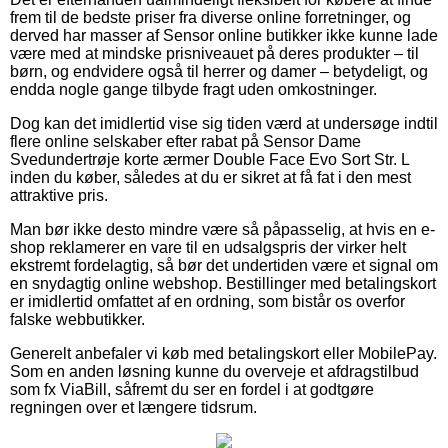
frem til de bedste priser fra diverse online forretninger, og
derved har masser af Sensor online butikker ikke kunne lade
være med at mindske prisniveauet på deres produkter – til
børn, og endvidere også til herrer og damer – betydeligt, og
endda nogle gange tilbyde fragt uden omkostninger.
Dog kan det imidlertid vise sig tiden værd at undersøge indtil
flere online selskaber efter rabat på Sensor Dame
Svedundertrøje korte ærmer Double Face Evo Sort Str. L
inden du køber, således at du er sikret at få fat i den mest
attraktive pris.
Man bør ikke desto mindre være så påpasselig, at hvis en e-
shop reklamerer en vare til en udsalgspris der virker helt
ekstremt fordelagtig, så bør det undertiden være et signal om
en snydagtig online webshop. Bestillinger med betalingskort
er imidlertid omfattet af en ordning, som bistår os overfor
falske webbutikker.
Generelt anbefaler vi køb med betalingskort eller MobilePay.
Som en anden løsning kunne du overveje et afdragstilbud
som fx ViaBill, såfremt du ser en fordel i at godtgøre
regningen over et længere tidsrum.