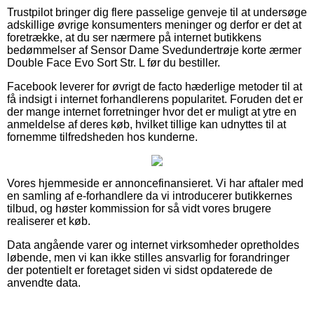
Trustpilot bringer dig flere passelige genveje til at undersøge
adskillige øvrige konsumenters meninger og derfor er det at
foretrække, at du ser nærmere på internet butikkens
bedømmelser af Sensor Dame Svedundertrøje korte ærmer
Double Face Evo Sort Str. L før du bestiller.
Facebook leverer for øvrigt de facto hæderlige metoder til at
få indsigt i internet forhandlerens popularitet. Foruden det er
der mange internet forretninger hvor det er muligt at ytre en
anmeldelse af deres køb, hvilket tillige kan udnyttes til at
fornemme tilfredsheden hos kunderne.
Vores hjemmeside er annoncefinansieret. Vi har aftaler med
en samling af e-forhandlere da vi introducerer butikkernes
tilbud, og høster kommission for så vidt vores brugere
realiserer et køb.
Data angående varer og internet virksomheder opretholdes
løbende, men vi kan ikke stilles ansvarlig for forandringer
der potentielt er foretaget siden vi sidst opdaterede de
anvendte data.