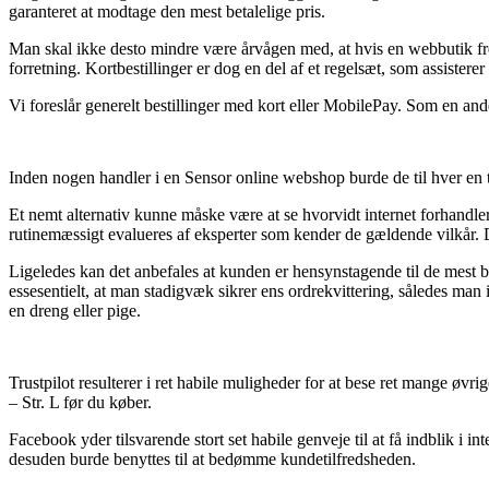
garanteret at modtage den mest betalelige pris.
Man skal ikke desto mindre være årvågen med, at hvis en webbutik fre
forretning. Kortbestillinger er dog en del af et regelsæt, som assiste
Vi foreslår generelt bestillinger med kort eller MobilePay. Som en ande
Inden nogen handler i en Sensor online webshop burde de til hver en
Et nemt alternativ kunne måske være at se hvorvidt internet forhandler
rutinemæssigt evalueres af eksperter som kender de gældende vilkår. D
Ligeledes kan det anbefales at kunden er hensynstagende til de mest b
essesentielt, at man stadigvæk sikrer ens ordrekvittering, således ma
en dreng eller pige.
Trustpilot resulterer i ret habile muligheder for at bese ret mange øv
– Str. L før du køber.
Facebook yder tilsvarende stort set habile genveje til at få indblik i
desuden burde benyttes til at bedømme kundetilfredsheden.