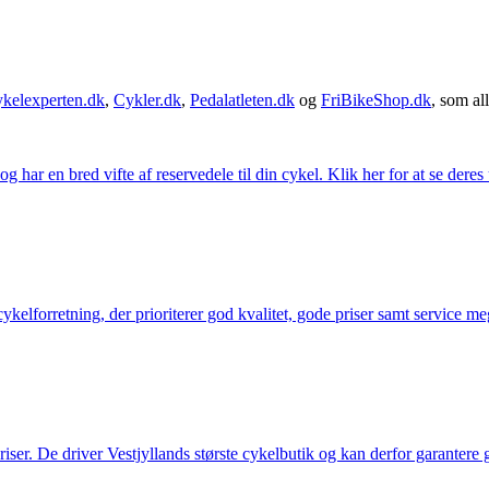
kelexperten.dk
,
Cykler.dk
,
Pedalatleten.dk
og
FriBikeShop.dk
, som all
g har en bred vifte af reservedele til din cykel. Klik her for at se deres
elforretning, der prioriterer god kvalitet, gode priser samt service mege
 priser. De driver Vestjyllands største cykelbutik og kan derfor garantere