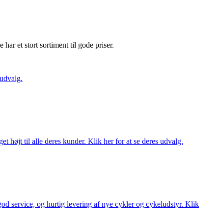
e har et stort sortiment til gode priser.
 udvalg.
t højt til alle deres kunder. Klik her for at se deres udvalg.
 god service, og hurtig levering af nye cykler og cykeludstyr. Klik