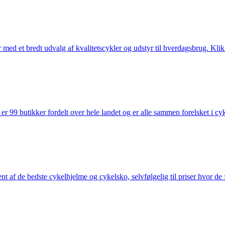
med et bredt udvalg af kvalitetscykler og udstyr til hverdagsbrug. Klik 
 99 butikker fordelt over hele landet og er alle sammen forelsket i cykl
nt af de bedste cykelhjelme og cykelsko, selvfølgelig til priser hvor de 