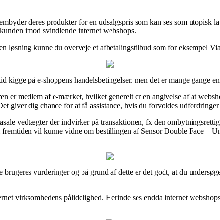
mbyder deres produkter for en udsalgspris som kan ses som utopisk lav,
rer kunden imod svindlende internet webshops.
n løsning kunne du overveje et afbetalingstilbud som for eksempel ViaBil
 tid kigge på e-shoppens handelsbetingelser, men det er mange gange e
en er medlem af e-mærket, hvilket generelt er en angivelse af at webshop
et giver dig chance for at få assistance, hvis du forvoldes udfordringe
asale vedtægter der indvirker på transaktionen, fx den ombytningsretti
n i fremtiden vil kunne vidne om bestillingen af Sensor Double Face – U
rige brugeres vurderinger og på grund af dette er det godt, at du unders
 internet virksomhedens pålidelighed. Herinde ses endda internet websho