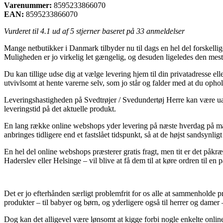
Varenummer:
8595233866070
EAN:
8595233866070
Vurderet til
4.1
ud af 5 stjerner baseret på
33
anmeldelser
Mange netbutikker i Danmark tilbyder nu til dags en hel del forskellige
Muligheden er jo virkelig let gængelig, og desuden ligeledes den mest
Du kan tillige udse dig at vælge levering hjem til din privatadresse el
utvivlsomt at hente varerne selv, som jo står og falder med at du ophol
Leveringshastigheden på Svedtrøjer / Svedundertøj Herre kan være ualm
leveringstid på det aktuelle produkt.
En lang række online webshops yder levering på næste hverdag på mang
anbringes tidligere end et fastslået tidspunkt, så at de højst sandsynli
En hel del online webshops præsterer gratis fragt, men tit er det påk
Haderslev eller Helsinge – vil blive at få dem til at køre ordren til en
Det er jo efterhånden særligt problemfrit for os alle at sammenholde 
produkter – til babyer og børn, og yderligere også til herrer og damer
Dog kan det alligevel være lønsomt at kigge forbi nogle enkelte onlin