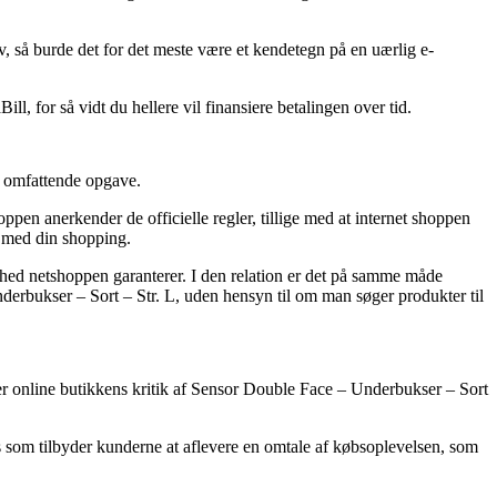
 så burde det for det meste være et kendetegn på en uærlig e-
l, for så vidt du hellere vil finansiere betalingen over tid.
n omfattende opgave.
pen anerkender de officielle regler, tillige med at internet shoppen
r med din shopping.
ghed netshoppen garanterer. I den relation er det på samme måde
nderbukser – Sort – Str. L, uden hensyn til om man søger produkter til
øger online butikkens kritik af Sensor Double Face – Underbukser – Sort
ps som tilbyder kunderne at aflevere en omtale af købsoplevelsen, som