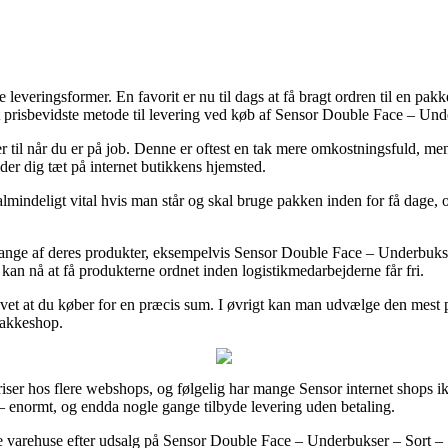
 leveringsformer. En favorit er nu til dags at få bragt ordren til en pakk
 prisbevidste metode til levering ved køb af Sensor Double Face – Unde
ler til når du er på job. Denne er oftest en tak mere omkostningsfuld, m
der dig tæt på internet butikkens hjemsted.
indeligt vital hvis man står og skal bruge pakken inden for få dage, o
e af deres produkter, eksempelvis Sensor Double Face – Underbukser – 
gt kan nå at få produkterne ordnet inden logistikmedarbejderne får fri.
rævet at du køber for en præcis sum. I øvrigt kan man udvælge den mest
 pakkeshop.
priser hos flere webshops, og følgelig har mange Sensor internet shops 
 – enormt, og endda nogle gange tilbyde levering uden betaling.
e varehuse efter udsalg på Sensor Double Face – Underbukser – Sort – S