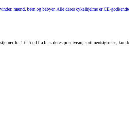
kvinder, mænd, børn og babyer. Alle deres cykelhjelme er CE-godkendte
er fra 1 til 5 ud fra bl.a. deres prisniveau, sortimentstørrelse, kunde