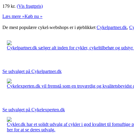
179
kr.
(Vis fragtpris)
Læs mere »
Køb nu »
De mest populære cykel-webshops er i øjeblikket
Cykelpartner.dk
,
Cy
Cykelpartner.dk sælger alt inden for cykler, cykeltilbehør og udstyr o
Se udvalget på Cykelpartner.dk
Cykelexperten.dk vil fremstå som en troværdig og kvalitetsbevidst cyk
Se udvalget på Cykelexperten.dk
Cykler.dk har et solidt udvalg af cykler i god kvalitet til fornuftige
her for at se deres udvalg.