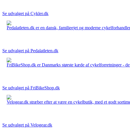
Se udvalget på Cykler.dk
Pedalatleten.dk er en dansk, familieejet og moderne cykelforhandler 
Se udvalget på Pedalatleten.dk
FriBikeShop.dk er Danmarks største kæde af cykelforretninger - de er
Se udvalget på FriBikeShop.dk
Velogear.dk stræber efter at være en cykelbutik, med et godt sortime
Se udvalget på Velogear.dk