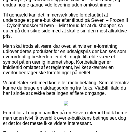
endda nogle gange yde levering uden omkostninger.
Til gengæld kan det immervæk blive fordelagtigt at
undersøge et par e-butikker efter tilbud på Seven – Frozen II
– Cykelhandsker til børn – Mint forud for at du shopper, så
du er på den sikre side med at skaffe sig den mest attraktive
pris.
Man skal trods alt være klar over, at hvis en e-forretning
udlover deres produkter for en udsalgspris der kan ses som
overordentlig beskeden, er det i nogle tilfælde være et
symbol på en uærlig internet shop. Kortbetalinger er
imidlertid omfattet af et reglement, hvilket skærmer en
overfor bedrageriske forretninger på nettet.
Vi anbefaler køb med kort eller mobilbetaling. Som alternativ
kunne du bruge en afdragsordning fra f.eks. ViaBill, ifald du
har i sinde at dække betalingen af flere omgange.
Forud for at nogen handler på en Seven internet butik burde
man uden tvivl få overblik over e-butikkens betingelser, dog
er det for det meste ikke videre interessant.