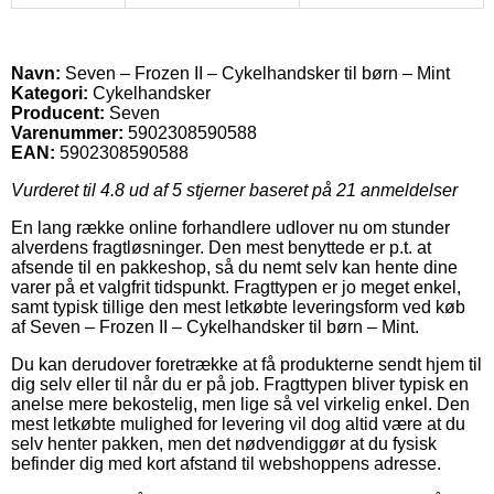
Navn:
Seven – Frozen II – Cykelhandsker til børn – Mint
Kategori:
Cykelhandsker
Producent:
Seven
Varenummer:
5902308590588
EAN:
5902308590588
Vurderet til
4.8
ud af 5 stjerner baseret på
21
anmeldelser
En lang række online forhandlere udlover nu om stunder
alverdens fragtløsninger. Den mest benyttede er p.t. at
afsende til en pakkeshop, så du nemt selv kan hente dine
varer på et valgfrit tidspunkt. Fragttypen er jo meget enkel,
samt typisk tillige den mest letkøbte leveringsform ved køb
af Seven – Frozen II – Cykelhandsker til børn – Mint.
Du kan derudover foretrække at få produkterne sendt hjem til
dig selv eller til når du er på job. Fragttypen bliver typisk en
anelse mere bekostelig, men lige så vel virkelig enkel. Den
mest letkøbte mulighed for levering vil dog altid være at du
selv henter pakken, men det nødvendiggør at du fysisk
befinder dig med kort afstand til webshoppens adresse.