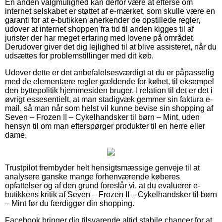
En anden valgmulighed kan derfor være at efterse om
internet selskabet er støttet af e-mærket, som skulle være en
garanti for at e-butikken anerkender de opstillede regler,
udover at internet shoppen fra tid til anden kigges til af
jurister der har meget erfaring med lovene på området.
Derudover giver det dig lejlighed til at blive assisteret, når du
udsættes for problemstillinger med dit køb.
Udover dette er det anbefalelsesværdigt at du er påpasselig
med de elementære regler gældende for købet, til eksempel
den byttepolitik hjemmesiden bruger. I relation til det er det i
øvrigt essesentielt, at man stadigvæk gemmer sin faktura e-
mail, så man når som helst vil kunne bevise sin shopping af
Seven – Frozen II – Cykelhandsker til børn – Mint, uden
hensyn til om man efterspørger produkter til en herre eller
dame.
Trustpilot frembyder helt hensigtsmæssige genveje til at
analysere ganske mange forhenværende køberes
opfattelser og af den grund foreslår vi, at du evaluerer e-
butikkens kritik af Seven – Frozen II – Cykelhandsker til børn
– Mint før du færdiggør din shopping.
Facebook bringer dig tilsvarende altid stabile chancer for at