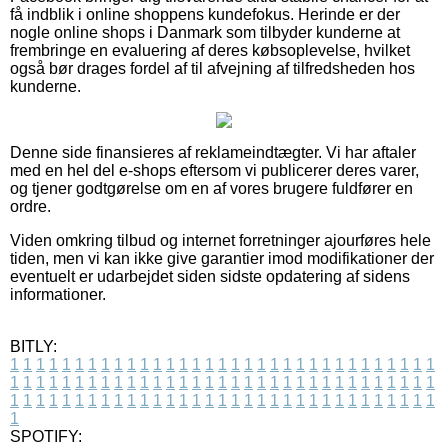
få indblik i online shoppens kundefokus. Herinde er der
nogle online shops i Danmark som tilbyder kunderne at
frembringe en evaluering af deres købsoplevelse, hvilket
også bør drages fordel af til afvejning af tilfredsheden hos
kunderne.
Denne side finansieres af reklameindtægter. Vi har aftaler
med en hel del e-shops eftersom vi publicerer deres varer,
og tjener godtgørelse om en af vores brugere fuldfører en
ordre.
Viden omkring tilbud og internet forretninger ajourføres hele
tiden, men vi kan ikke give garantier imod modifikationer der
eventuelt er udarbejdet siden sidste opdatering af sidens
informationer.
BITLY:
1
1
1
1
1
1
1
1
1
1
1
1
1
1
1
1
1
1
1
1
1
1
1
1
1
1
1
1
1
1
1
1
1
1
1
1
1
1
1
1
1
1
1
1
1
1
1
1
1
1
1
1
1
1
1
1
1
1
1
1
1
1
1
1
1
1
1
1
1
1
1
1
1
1
1
1
1
1
1
1
1
1
1
1
1
1
1
1
1
1
1
1
1
1
1
1
1
1
1
1
SPOTIFY: