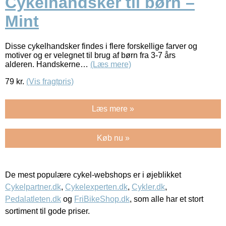
Cykelhandsker til børn –
Mint
Disse cykelhandsker findes i flere forskellige farver og
motiver og er velegnet til brug af børn fra 3-7 års
alderen. Handskerne…
(Læs mere)
79
kr.
(Vis fragtpris)
Læs mere »
Køb nu »
De mest populære cykel-webshops er i øjeblikket
Cykelpartner.dk
,
Cykelexperten.dk
,
Cykler.dk
,
Pedalatleten.dk
og
FriBikeShop.dk
, som alle har et stort
sortiment til gode priser.