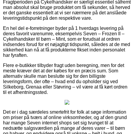
Fragtperioden på Cykelhandsker er særligt essentiel såfremt
man absolut skal bruge produktet om få sekunder, så herved
er det ganske essentielt at vi ser nærmere på det anslåede
leveringstidspunkt på den respektive vare.
En hel del e-forretninger byder på 1 hverdags levering på
deres favorit varenumre, eksempelvis Seven – Frozen II –
Cykelhandsker til børn – Mint, som er forudsat at ordren
indsendes forud for et nøjagtigt tidspunkt, således at de med
sikkerhed kan nå at få produkterne fikset inden personalet
har fyraften.
Flere e-butikker tilbyder fragt uden beregning, men for det
meste kræver det at der købes for en præcis sum. Som
alternativ skulle man beslutte sig for den billigste
leveringsform, der ofte – hvad end du opholder sig ved
Silkeborg, Grenaa eller Støvring – vil være at få kørt ordren
til et afhentningssted.
Det er i dag særdeles smertefrit for folk at søge information
om priser på tværs af online virksomheder, og af den grund
har mange Seven internet shops set sig tvunget til at
nedsætte salgsværdien på mange af deres varer – til børn
og babyer, og endvidere også til voksne – helt i bund, og