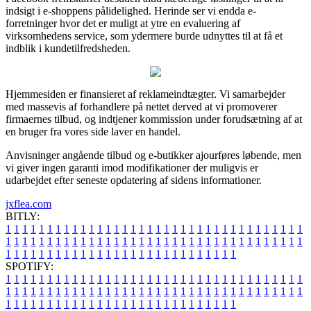
indsigt i e-shoppens pålidelighed. Herinde ser vi endda e-
forretninger hvor det er muligt at ytre en evaluering af
virksomhedens service, som ydermere burde udnyttes til at få et
indblik i kundetilfredsheden.
Hjemmesiden er finansieret af reklameindtægter. Vi samarbejder
med massevis af forhandlere på nettet derved at vi promoverer
firmaernes tilbud, og indtjener kommission under forudsætning af at
en bruger fra vores side laver en handel.
Anvisninger angående tilbud og e-butikker ajourføres løbende, men
vi giver ingen garanti imod modifikationer der muligvis er
udarbejdet efter seneste opdatering af sidens informationer.
jxflea.com
BITLY:
1
1
1
1
1
1
1
1
1
1
1
1
1
1
1
1
1
1
1
1
1
1
1
1
1
1
1
1
1
1
1
1
1
1
1
1
1
1
1
1
1
1
1
1
1
1
1
1
1
1
1
1
1
1
1
1
1
1
1
1
1
1
1
1
1
1
1
1
1
1
1
1
1
1
1
1
1
1
1
1
1
1
1
1
1
1
1
1
1
1
1
1
1
1
1
1
1
1
1
1
SPOTIFY:
1
1
1
1
1
1
1
1
1
1
1
1
1
1
1
1
1
1
1
1
1
1
1
1
1
1
1
1
1
1
1
1
1
1
1
1
1
1
1
1
1
1
1
1
1
1
1
1
1
1
1
1
1
1
1
1
1
1
1
1
1
1
1
1
1
1
1
1
1
1
1
1
1
1
1
1
1
1
1
1
1
1
1
1
1
1
1
1
1
1
1
1
1
1
1
1
1
1
1
1