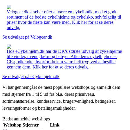
Velogear.dk stræber efter at være en cykelbutik, med et godt
sortiment af de bedste cykelhjelme og cykelsko, selvfølgelig til
priser hvor de fleste kan være med. Klik her for at se deres
udvalg.
Se udvalget på Velogear.dk
Hos eCykelhjelm.dk har de DK's største udvalg af cykelhjelme
til kvinder, mænd, børn og babyer. Alle deres cykelhjelme er
CE-godkendte, hvorfor du kan være helt tryg ved at bestille
gennem dem. Klik her for at se deres udvalg.
Se udvalget på eCykelhjelm.dk
Vi har gennemgået de mest populære webshops og anmeldt dem
med stjerner fra 1 til 5 ud fra bl.a. deres prisniveau,
sortimentstørrelse, kundeservice, brugervenlighed, betingelser,
leveringsformer og betalingsmuligheder.
Bedst anmeldte webshops
Webshop
Stjerner
Link