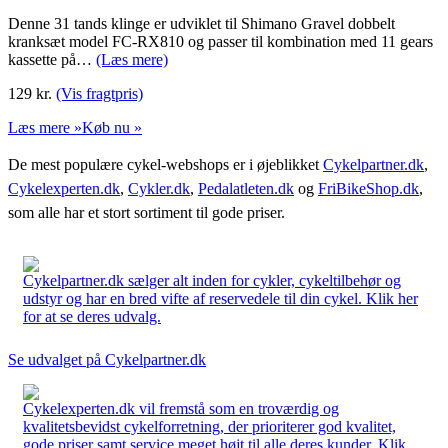
Denne 31 tands klinge er udviklet til Shimano Gravel dobbelt
kranksæt model FC-RX810 og passer til kombination med 11 gears
kassette på…
(Læs mere)
129
kr.
(Vis fragtpris)
Læs mere »
Køb nu »
De mest populære cykel-webshops er i øjeblikket
Cykelpartner.dk
,
Cykelexperten.dk
,
Cykler.dk
,
Pedalatleten.dk
og
FriBikeShop.dk
,
som alle har et stort sortiment til gode priser.
Cykelpartner.dk sælger alt inden for cykler, cykeltilbehør og
udstyr og har en bred vifte af reservedele til din cykel. Klik her
for at se deres udvalg.
Se udvalget på Cykelpartner.dk
Cykelexperten.dk vil fremstå som en troværdig og
kvalitetsbevidst cykelforretning, der prioriterer god kvalitet,
gode priser samt service meget højt til alle deres kunder. Klik