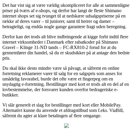
Det har vist sig at være vældig ukompliceret for alle at sammenligne
priser på tværs af e-shops, og derfor har langt de fleste Shimano
internet shops set sig tvunget til at nedskære udsalgspriserne på en
række af deres varer – til juniorer, samt til herrer og damer –
betragteligt, og endda nogle gange garantere fragt uden beregning.
Derfor kan det trods alt blive indbringende at kigge forbi indtil flere
internet virksomheder i Danmark efter rabatkoder på Shimano
Gravel – Klinge 31-ND tands – FC-RX810-2 forud for at du
gennemfører din handel, så du er skudsikker på at antage den bedste
pris.
Du skal ikke desto mindre være så påvagt, at såfremt en online
forretning reklamerer varer til salg for en salgspris som anses for
umådelig favorabel, burde det ofte være et fingerpeg om en
snydagtig e-forretning. Bestillinger med kort er trods alt en del af en
lovbestemmelse, der forsvarer kunden overfor bedrageriske e-
butikker.
Vi slår generelt et slag for bestillinger med kort eller MobilePay.
Alternativt kunne du anvende et afdragstilbud som f.eks. ViaBill,
såfremt du agter at klare betalingen af flere omgange.