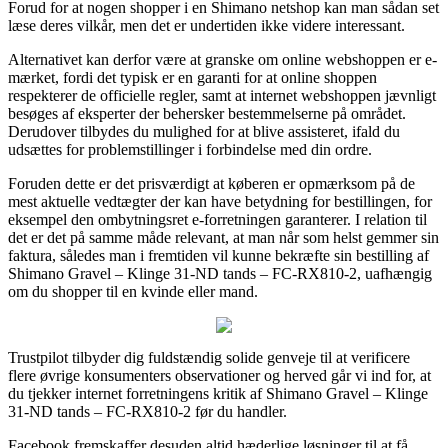
Forud for at nogen shopper i en Shimano netshop kan man sådan set
læse deres vilkår, men det er undertiden ikke videre interessant.
Alternativet kan derfor være at granske om online webshoppen er e-
mærket, fordi det typisk er en garanti for at online shoppen
respekterer de officielle regler, samt at internet webshoppen jævnligt
besøges af eksperter der behersker bestemmelserne på området.
Derudover tilbydes du mulighed for at blive assisteret, ifald du
udsættes for problemstillinger i forbindelse med din ordre.
Foruden dette er det prisværdigt at køberen er opmærksom på de
mest aktuelle vedtægter der kan have betydning for bestillingen, for
eksempel den ombytningsret e-forretningen garanterer. I relation til
det er det på samme måde relevant, at man når som helst gemmer sin
faktura, således man i fremtiden vil kunne bekræfte sin bestilling af
Shimano Gravel – Klinge 31-ND tands – FC-RX810-2, uafhængig
om du shopper til en kvinde eller mand.
Trustpilot tilbyder dig fuldstændig solide genveje til at verificere
flere øvrige konsumenters observationer og herved går vi ind for, at
du tjekker internet forretningens kritik af Shimano Gravel – Klinge
31-ND tands – FC-RX810-2 før du handler.
Facebook fremskaffer desuden altid hæderlige løsninger til at få