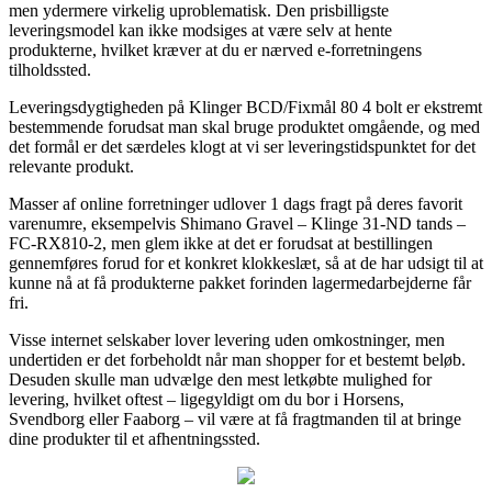
men ydermere virkelig uproblematisk. Den prisbilligste
leveringsmodel kan ikke modsiges at være selv at hente
produkterne, hvilket kræver at du er nærved e-forretningens
tilholdssted.
Leveringsdygtigheden på Klinger BCD/Fixmål 80 4 bolt er ekstremt
bestemmende forudsat man skal bruge produktet omgående, og med
det formål er det særdeles klogt at vi ser leveringstidspunktet for det
relevante produkt.
Masser af online forretninger udlover 1 dags fragt på deres favorit
varenumre, eksempelvis Shimano Gravel – Klinge 31-ND tands –
FC-RX810-2, men glem ikke at det er forudsat at bestillingen
gennemføres forud for et konkret klokkeslæt, så at de har udsigt til at
kunne nå at få produkterne pakket forinden lagermedarbejderne får
fri.
Visse internet selskaber lover levering uden omkostninger, men
undertiden er det forbeholdt når man shopper for et bestemt beløb.
Desuden skulle man udvælge den mest letkøbte mulighed for
levering, hvilket oftest – ligegyldigt om du bor i Horsens,
Svendborg eller Faaborg – vil være at få fragtmanden til at bringe
dine produkter til et afhentningssted.