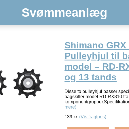
Svømmeanlæg
Shimano GRX 
Pulleyhjul til 
model – RD-RX
og 13 tands
Disse to pulleyhjul passer spec
bagskifter model RD-RX810 fra
komponentgrupper.Specifikat
mere)
139
kr.
(Vis fragtpris)