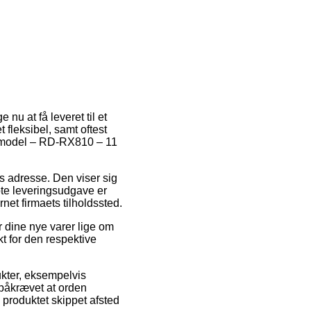
nu at få leveret til et
 fleksibel, samt oftest
er model – RD-RX810 – 11
des adresse. Den viser sig
te leveringsudgave er
rnet firmaets tilholdssted.
r dine nye varer lige om
kt for den respektive
ukter, eksempelvis
 påkrævet at orden
å produktet skippet afsted