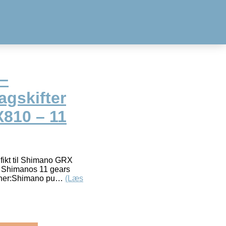
–
bagskifter
810 – 11
ifikt til Shimano GRX
 Shimanos 11 gears
ioner:Shimano pu…
(Læs