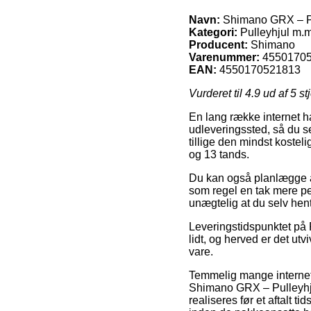
Navn:
Shimano GRX – Pul
Kategori:
Pulleyhjul m.m
Producent:
Shimano
Varenummer:
4550170
EAN:
4550170521813
Vurderet til
4.9
ud af 5 st
En lang række internet han
udleveringssted, så du se
tillige den mindst koste
og 13 tands.
Du kan også planlægge at b
som regel en tak mere p
unægtelig at du selv hente
Leveringstidspunktet på 
lidt, og herved er det ut
vare.
Temmelig mange internet 
Shimano GRX – Pulleyhjul
realiseres før et aftalt t