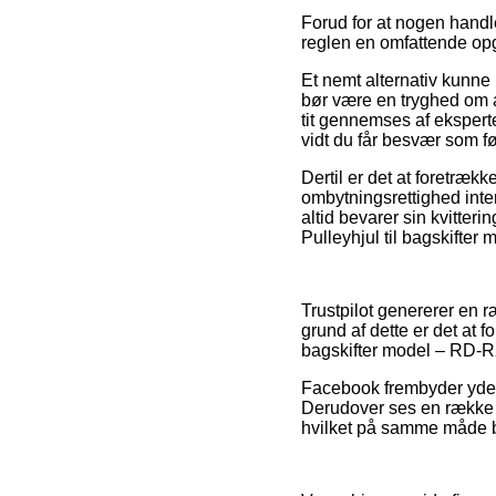
Forud for at nogen handl
reglen en omfattende op
Et nemt alternativ kunne
bør være en tryghed om 
tit gennemses af eksperte
vidt du får besvær som fø
Dertil er det at foretrækk
ombytningsrettighed inte
altid bevarer sin kvitter
Pulleyhjul til bagskifte
Trustpilot genererer en 
grund af dette er det at f
bagskifter model – RD-RX
Facebook frembyder yderm
Derudover ses en række 
hvilket på samme måde b