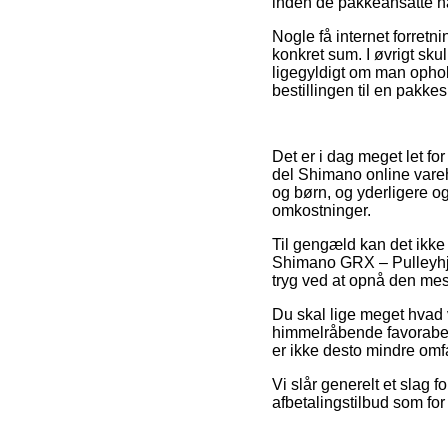
inden de pakkeansatte ha
Nogle få internet forretni
konkret sum. I øvrigt sku
ligegyldigt om man ophold
bestillingen til en pakke
Det er i dag meget let for
del Shimano online varehu
og børn, og yderligere o
omkostninger.
Til gengæld kan det ikke 
Shimano GRX – Pulleyhju
tryg ved at opnå den mest
Du skal lige meget hvad 
himmelråbende favorabel, 
er ikke desto mindre omf
Vi slår generelt et slag 
afbetalingstilbud som for 