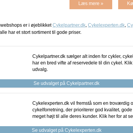
Læs mere »
Kø
webshops er i øjeblikket
Cykelpartner.dk
,
Cykelexperten.dk
,
Cy
alle har et stort sortiment til gode priser.
Cykelpartner.dk sælger alt inden for cykler, cyke
har en bred vifte af reservedele til din cykel. Klik
udvalg.
Se udvalget på Cykelpartner.dk
Cykelexperten.dk vil fremstå som en troværdig o
cykelforretning, der prioriterer god kvalitet, god
meget højt til alle deres kunder. Klik her for at s
Se udvalget på Cykelexperten.dk