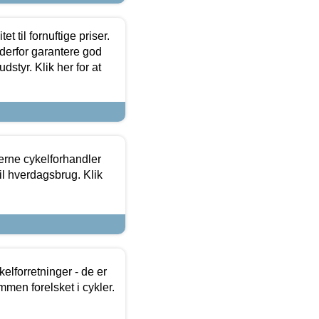
et til fornuftige priser.
 derfor garantere god
dstyr. Klik her for at
erne cykelforhandler
til hverdagsbrug. Klik
lforretninger - de er
mmen forelsket i cykler.