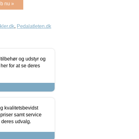
b nu »
kler.dk
,
Pedalatleten.dk
ltilbehør og udstyr og
 her for at se deres
g kvalitetsbevidst
e priser samt service
e deres udvalg.