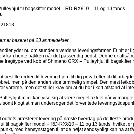
leyhjul til bagskifter model – RD-RX810 – 11 og 13 tands
.
521813
jerner baseret på
23
anmeldelser
dler yder nu om stunder alverdens leveringsformer. Et hit er lige 
lv kan hente pakken når det passer dig bedst. Denne er altså ret
lige fragttype ved køb af Shimano GRX – Pulleyhjul til bagskift
estille ordren til levering hjem til dig privat eller til dit arbej
ebret, men på den anden side temmelig simpel. Den mest letkøb
r varerne, men det stiller krav om at du bor i kort afstand af inte
Pulleyhjul m.m. kan vise sig at være meget aktuel når vi mangle
vivlsomt klogt at man undersøger det forventede leveringstidspun
outlets præsterer levering på næste hverdag på de fleste prod
 til bagskifter model – RD-RX810 – 11 og 13 tands, hvilket er
idspunkt, med hensynstagen til at de højst sandsynligt kan nå at f