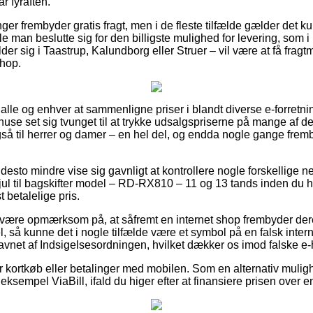
r fyraften.
nger frembyder gratis fragt, men i de fleste tilfælde gælder det k
lle man beslutte sig for den billigste mulighed for levering, som 
er sig i Taastrup, Kalundborg eller Struer – vil være at få fragtm
shop.
 alle og enhver at sammenligne priser i blandt diverse e-forretnin
se set sig tvunget til at trykke udsalgspriserne på mange af de
gså til herrer og damer – en hel del, og endda nogle gange fre
desto mindre vise sig gavnligt at kontrollere nogle forskellige ne
l til bagskifter model – RD-RX810 – 11 og 13 tands inden du h
 betalelige pris.
være opmærksom på, at såfremt en internet shop frembyder deres
så kunne det i nogle tilfælde være et symbol på en falsk interne
avnet af Indsigelsesordningen, hvilket dækker os imod falske e-
for kortkøb eller betalinger med mobilen. Som en alternativ muli
eksempel ViaBill, ifald du higer efter at finansiere prisen over e