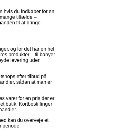
un hvis du indkøber for en
i mange tilfælde –
anden til at bringe
ger, og for det har en hel
res produkter – til babyer
mbyde levering uden
tshops efter tilbud på
andler, sådan at man er
 varer for en pris der er
t butik. Kortbestillinger
handler.
ghed kan du overveje et
n periode.