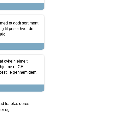
 med et godt sortiment
g til priser hvor de
alg.
f cykelhjelme til
lhjelme er CE-
 bestille gennem dem.
 fra bl.a. deres
mer og