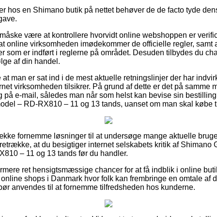
er hos en Shimano butik på nettet behøver de de facto tyde dens 
gave.
 måske være at kontrollere hvorvidt online webshoppen er verifi
at online virksomheden imødekommer de officielle regler, samt 
r som er indført i reglerne på området. Desuden tilbydes du chan
lge af din handel.
e at man er sat ind i de mest aktuelle retningslinjer der har indvi
rnet virksomheden tilsikrer. På grund af dette er det på samme 
ing på e-mail, således man når som helst kan bevise sin bestill
r model – RD-RX810 – 11 og 13 tands, uanset om man skal købe til
række fornemme løsninger til at undersøge mange aktuelle bruge
oretrække, at du besigtiger internet selskabets kritik af Shimano 
810 – 11 og 13 tands før du handler.
ere ret hensigtsmæssige chancer for at få indblik i online but
online shops i Danmark hvor folk kan frembringe en omtale af 
ør anvendes til at fornemme tilfredsheden hos kunderne.