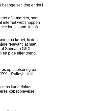
betingelser, dog er det i
ceret af e-mærket, som
at internet webshoppen
ce for bistand, for så
rkning på købet, fx den
måde relevant, at man
ing af Shimano GRX –
 en pige eller dreng.
res opfattelser og på
GRX – Pulleyhjul til
ikkens kundefokus.
deres købsoplevelse,