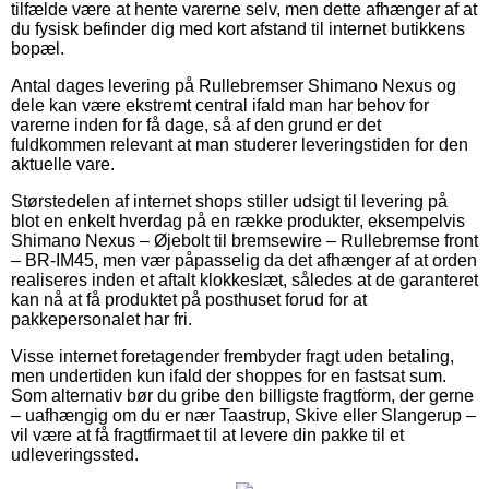
tilfælde være at hente varerne selv, men dette afhænger af at
du fysisk befinder dig med kort afstand til internet butikkens
bopæl.
Antal dages levering på Rullebremser Shimano Nexus og
dele kan være ekstremt central ifald man har behov for
varerne inden for få dage, så af den grund er det
fuldkommen relevant at man studerer leveringstiden for den
aktuelle vare.
Størstedelen af internet shops stiller udsigt til levering på
blot en enkelt hverdag på en række produkter, eksempelvis
Shimano Nexus – Øjebolt til bremsewire – Rullebremse front
– BR-IM45, men vær påpasselig da det afhænger af at orden
realiseres inden et aftalt klokkeslæt, således at de garanteret
kan nå at få produktet på posthuset forud for at
pakkepersonalet har fri.
Visse internet foretagender frembyder fragt uden betaling,
men undertiden kun ifald der shoppes for en fastsat sum.
Som alternativ bør du gribe den billigste fragtform, der gerne
– uafhængig om du er nær Taastrup, Skive eller Slangerup –
vil være at få fragtfirmaet til at levere din pakke til et
udleveringssted.