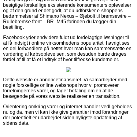
besigtige forskellige eksisterende konsumenters oplevelser
og af den grund er det godt, at du udforsker e-shoppens
bedømmelser af Shimano Nexus – Øjebolt til bremsewire –
Rullebremse front – BR-IM45 forinden du lægger din
bestilling.
Facebook yder endvidere fuldt ud fordelagtige løsninger til
at få indsigt i online virksomhedens popularitet. I øvrigt ses
en del forhandlere på nettet hvor man kan sammensætte en
vurdering af købsoplevelsen, som desuden burde drages
fordel af til at få et indtryk af hvor tilfredse kunderne er.
Dette website er annoncefinansieret. Vi samarbejder med
nogle forskellige online webshops hvor vi promoverer
forretningernes varer, og tager betaling om en af de
besøgende på vores website realiserer en transaktion.
Orientering omkring varer og internet handler vedligeholdes
nu og da, men vi kan ikke give garantier imod forandringer
der potentielt er udarbejdet siden nyligste opdatering af
sidens data.