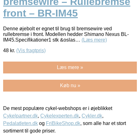
bremsewire – Rullebremse
front – BR-IM45
Denne øjebolt er egnet til brug til bremsewire ved
rullebremse i front. Modellen hedder Shimano Nexus BL-
IM45.Specifikationer1 stk &oslas…
(Læs mere)
48
kr.
(Vis fragtpris)
Læs mere »
Køb nu »
De mest populære cykel-webshops er i øjeblikket
Cykelpartner.dk
,
Cykelexperten.dk
,
Cykler.dk
,
Pedalatleten.dk
og
FriBikeShop.dk
, som alle har et stort
sortiment til gode priser.