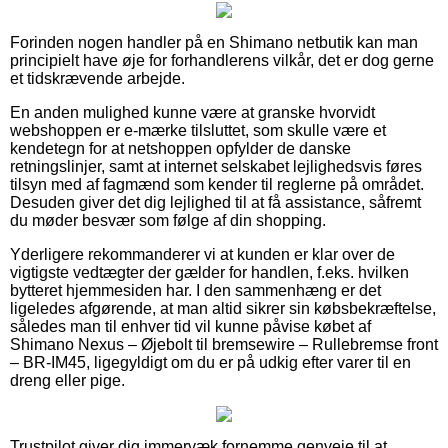
Forinden nogen handler på en Shimano netbutik kan man
principielt have øje for forhandlerens vilkår, det er dog gerne
et tidskrævende arbejde.
En anden mulighed kunne være at granske hvorvidt
webshoppen er e-mærke tilsluttet, som skulle være et
kendetegn for at netshoppen opfylder de danske
retningslinjer, samt at internet selskabet lejlighedsvis føres
tilsyn med af fagmænd som kender til reglerne på området.
Desuden giver det dig lejlighed til at få assistance, såfremt
du møder besvær som følge af din shopping.
Yderligere rekommanderer vi at kunden er klar over de
vigtigste vedtægter der gælder for handlen, f.eks. hvilken
bytteret hjemmesiden har. I den sammenhæng er det
ligeledes afgørende, at man altid sikrer sin købsbekræftelse,
således man til enhver tid vil kunne påvise købet af
Shimano Nexus – Øjebolt til bremsewire – Rullebremse front
– BR-IM45, ligegyldigt om du er på udkig efter varer til en
dreng eller pige.
Trustpilot giver dig immervæk fornemme genveje til at