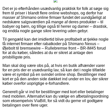
Det er jo efterhånden usædvanlig praktisk for folk at søge sig
frem til priser i blandt flere online webshops, og derfor har
masser af Shimano online firmaer fundet det uundgåeligt at
nedskære salgsværdien på mange af deres produkter – til
babyer og børn, og tillige også til herrer og damer – drastisk,
og endda nogle gange sikre levering uden gebyr.
Til gengæld kan det imidlertid blive profitabelt at tjekke nogle
få internet firmaer efter rabatkoder på Shimano Nexus –
Øjebolt til bremsewire – Rullebremse front – BR-IM45 forud
for at du køber, således at du er sikret at antage den
prisbilligste pris.
Man skal dog være obs på, at hvis en butik afhænder varer
for en pris der er usædvanlig lav, så kan det i nogle tilfælde
være et symbol på en svindel online shop. Bestillinger med
kort er på den anden side dækket ind under en lov, der sikrer
køber overfor uoprigtige e-forhandlere.
Generelt går vi ind for bestillinger med kort eller betalinger
med mobilen. Alternativt kan du vælge en afbetalingsordning
som eksempelvis ViaBill, for så vidt du gerne vil godtgøre
betalingen over flere uger.