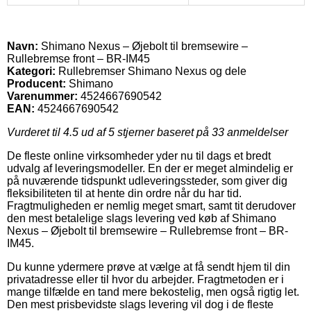
Navn:
Shimano Nexus – Øjebolt til bremsewire –
Rullebremse front – BR-IM45
Kategori:
Rullebremser Shimano Nexus og dele
Producent:
Shimano
Varenummer:
4524667690542
EAN:
4524667690542
Vurderet til
4.5
ud af 5 stjerner baseret på
33
anmeldelser
De fleste online virksomheder yder nu til dags et bredt
udvalg af leveringsmodeller. En der er meget almindelig er
på nuværende tidspunkt udleveringssteder, som giver dig
fleksibiliteten til at hente din ordre når du har tid.
Fragtmuligheden er nemlig meget smart, samt tit derudover
den mest betalelige slags levering ved køb af Shimano
Nexus – Øjebolt til bremsewire – Rullebremse front – BR-
IM45.
Du kunne ydermere prøve at vælge at få sendt hjem til din
privatadresse eller til hvor du arbejder. Fragtmetoden er i
mange tilfælde en tand mere bekostelig, men også rigtig let.
Den mest prisbevidste slags levering vil dog i de fleste