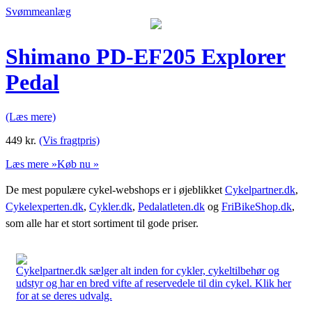
Svømmeanlæg
Shimano PD-EF205 Explorer
Pedal
(Læs mere)
449
kr.
(Vis fragtpris)
Læs mere »
Køb nu »
De mest populære cykel-webshops er i øjeblikket
Cykelpartner.dk
,
Cykelexperten.dk
,
Cykler.dk
,
Pedalatleten.dk
og
FriBikeShop.dk
,
som alle har et stort sortiment til gode priser.
Cykelpartner.dk sælger alt inden for cykler, cykeltilbehør og
udstyr og har en bred vifte af reservedele til din cykel. Klik her
for at se deres udvalg.