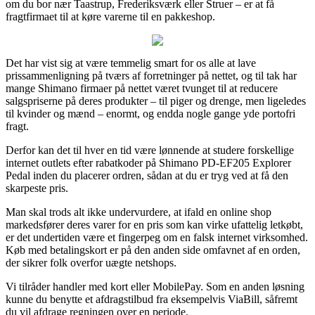
om du bor nær Taastrup, Frederiksværk eller Struer – er at få
fragtfirmaet til at køre varerne til en pakkeshop.
Det har vist sig at være temmelig smart for os alle at lave
prissammenligning på tværs af forretninger på nettet, og til tak har
mange Shimano firmaer på nettet været tvunget til at reducere
salgspriserne på deres produkter – til piger og drenge, men ligeledes
til kvinder og mænd – enormt, og endda nogle gange yde portofri
fragt.
Derfor kan det til hver en tid være lønnende at studere forskellige
internet outlets efter rabatkoder på Shimano PD-EF205 Explorer
Pedal inden du placerer ordren, sådan at du er tryg ved at få den
skarpeste pris.
Man skal trods alt ikke undervurdere, at ifald en online shop
markedsfører deres varer for en pris som kan virke ufattelig letkøbt,
er det undertiden være et fingerpeg om en falsk internet virksomhed.
Køb med betalingskort er på den anden side omfavnet af en orden,
der sikrer folk overfor uægte netshops.
Vi tilråder handler med kort eller MobilePay. Som en anden løsning
kunne du benytte et afdragstilbud fra eksempelvis ViaBill, såfremt
du vil afdrage regningen over en periode.