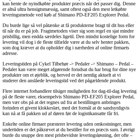
kan hente de nyindkøbte produkter præcis når det passer dig. Denne
er altså ultra hensigtsmæssig, samt oftest også den mest letkøbte
leveringsmetode ved køb af Shimano PD-EF205 Explorer Pedal.
Du burde lige så vel påtænke at få produkterne bragt til dit hus eller
til når du er på job. Fragtmetoden viser sig som regel en sjat mindre
prisbillig, men endda særdeles ligetil. Den mindst kostelige form for
levering vil dog i de fleste tilfælde være at du selv henter pakken,
som dog kræver at du opholder dig i nærheden af online firmaets
adresse.
Leveringstiden på Cykel Tilbehør -> Pedaler -> Shimano – Pedal –
Pedaler kan være meget afgørende forudsat du har brug for dine nye
produkter om et øjeblik, og herved er det nemlig aktuelt at vi
studerer den anslåede leveringstid ved det pågældende produkt.
Flere internet forhandlere tilsiger muligheden for dag-til-dag levering
på de fleste varer, eksempelvis Shimano PD-EF205 Explorer Pedal,
men vær obs på at det regnes ud fra at bestillingen anbringes
forinden et givent klokkeslæt, med det formål at de sandsynligvis
kan nå at få pakken ud af døren før de logistikansatte får fri.
Enkelte online firmaer præsterer levering uden omkostninger, men
undertiden er det påkrævet at du bestiller for en præcis sum. I øvrigt
burde du snuppe den mest prisbevidste leveringsløsning, der ofte –