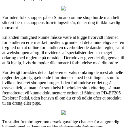
Forinden folk shopper på en Shimano online shop burde man helt
sikkert bese e-shoppens forretningsvilkår, det er dog tit ikke særlig
morsomt.
En anden mulighed kunne måske være at kigge hvorvidt internet
forhandleren er e-mærket medlem, grundet at det almindeligvis er en
tryghed om at online forhandleren overholder de danske regler, samt
at webshoppen af og til revideres af specialister der har meget
erfaring med reglerne på området. Derudover giver det dig genvej til
at få hjælp, hvis du møder dilemmaer i forbindelse med din ordre.
For øvrigt foreslåes det at køberen er vaks omkring de mest aktuelle
regler der gør sig gældende i forbindelse med bestillingen, som fx
hvilken bytteret shoppen bruger. I den forbindelse er det også
essesentielt, at man når som helst bibeholder sin kvittering, så man
fremadrettet vil kunne dokumentere ordren af Shimano PD-EF205
Explorer Pedal, uden hensyn til om du er på udkig efter et produkt
til en dreng eller pige.
Trustpilot frembringer immervæk gavnlige chancer for at gøre dig
bekendt med en længere række eksisterende forbrugeres