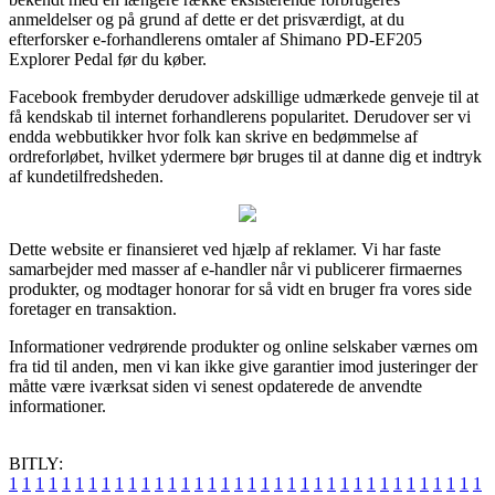
anmeldelser og på grund af dette er det prisværdigt, at du
efterforsker e-forhandlerens omtaler af Shimano PD-EF205
Explorer Pedal før du køber.
Facebook frembyder derudover adskillige udmærkede genveje til at
få kendskab til internet forhandlerens popularitet. Derudover ser vi
endda webbutikker hvor folk kan skrive en bedømmelse af
ordreforløbet, hvilket ydermere bør bruges til at danne dig et indtryk
af kundetilfredsheden.
Dette website er finansieret ved hjælp af reklamer. Vi har faste
samarbejder med masser af e-handler når vi publicerer firmaernes
produkter, og modtager honorar for så vidt en bruger fra vores side
foretager en transaktion.
Informationer vedrørende produkter og online selskaber værnes om
fra tid til anden, men vi kan ikke give garantier imod justeringer der
måtte være iværksat siden vi senest opdaterede de anvendte
informationer.
BITLY:
1
1
1
1
1
1
1
1
1
1
1
1
1
1
1
1
1
1
1
1
1
1
1
1
1
1
1
1
1
1
1
1
1
1
1
1