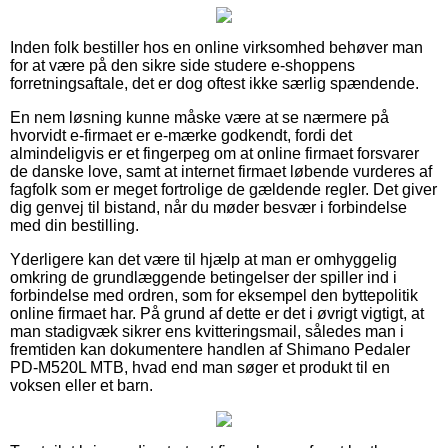
Inden folk bestiller hos en online virksomhed behøver man
for at være på den sikre side studere e-shoppens
forretningsaftale, det er dog oftest ikke særlig spændende.
En nem løsning kunne måske være at se nærmere på
hvorvidt e-firmaet er e-mærke godkendt, fordi det
almindeligvis er et fingerpeg om at online firmaet forsvarer
de danske love, samt at internet firmaet løbende vurderes af
fagfolk som er meget fortrolige de gældende regler. Det giver
dig genvej til bistand, når du møder besvær i forbindelse
med din bestilling.
Yderligere kan det være til hjælp at man er omhyggelig
omkring de grundlæggende betingelser der spiller ind i
forbindelse med ordren, som for eksempel den byttepolitik
online firmaet har. På grund af dette er det i øvrigt vigtigt, at
man stadigvæk sikrer ens kvitteringsmail, således man i
fremtiden kan dokumentere handlen af Shimano Pedaler
PD-M520L MTB, hvad end man søger et produkt til en
voksen eller et barn.