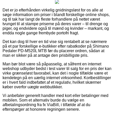
Det er jo efterhånden virkelig gnidningsløst for os alle at
søge information om priser i blandt forskellige online shops,
og til tak har langt de fleste forhandlere på nettet været
tvunget til at stampe priserne på deres varer – til drenge og
piger, og endvidere også til mænd og kvinder – markant, og
endda nogle gange frembyde portofri fragt.
Det kan dog til hver en tid vise sig rentabelt at se nærmere
på et par forskellige e-butikker efter rabatkoder på Shimano
Pedaler PD-M520L MTB før du placerer ordren, sådan at
man er sikker på at antage den prisbilligste pris.
Man bør blot være så påpasselig, at såfremt en internet
webshop udbyder bedst i test varer til salg for en pris der kan
virke grænseløst favorabel, kan det i nogle tilfælde være et
kendetegn på en uærlig internet virksomhed. Kortbestillinger
er i hvert fald indbefattet af et regulativ, hvilket skærmer
køber overfor uægte webbutikker.
Vi anbefaler generelt handler med kort eller betalinger med
mobilen. Som et alternativ burde du vælge en
afbetalingsordning fra fx ViaBill, i tilfælde af at du
efterspørger at honorere regningen senere.