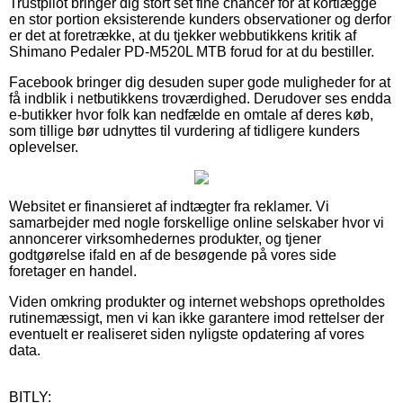
Trustpilot bringer dig stort set fine chancer for at kortlægge
en stor portion eksisterende kunders observationer og derfor
er det at foretrække, at du tjekker webbutikkens kritik af
Shimano Pedaler PD-M520L MTB forud for at du bestiller.
Facebook bringer dig desuden super gode muligheder for at
få indblik i netbutikkens troværdighed. Derudover ses endda
e-butikker hvor folk kan nedfælde en omtale af deres køb,
som tillige bør udnyttes til vurdering af tidligere kunders
oplevelser.
Websitet er finansieret af indtægter fra reklamer. Vi
samarbejder med nogle forskellige online selskaber hvor vi
annoncerer virksomhedernes produkter, og tjener
godtgørelse ifald en af de besøgende på vores side
foretager en handel.
Viden omkring produkter og internet webshops opretholdes
rutinemæssigt, men vi kan ikke garantere imod rettelser der
eventuelt er realiseret siden nyligste opdatering af vores
data.
BITLY: