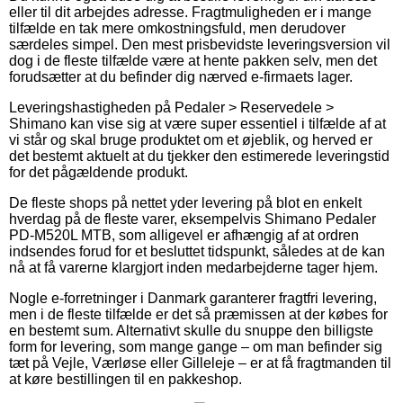
eller til dit arbejdes adresse. Fragtmuligheden er i mange
tilfælde en tak mere omkostningsfuld, men derudover
særdeles simpel. Den mest prisbevidste leveringsversion vil
dog i de fleste tilfælde være at hente pakken selv, men det
forudsætter at du befinder dig nærved e-firmaets lager.
Leveringshastigheden på Pedaler > Reservedele >
Shimano kan vise sig at være super essentiel i tilfælde af at
vi står og skal bruge produktet om et øjeblik, og herved er
det bestemt aktuelt at du tjekker den estimerede leveringstid
for det pågældende produkt.
De fleste shops på nettet yder levering på blot en enkelt
hverdag på de fleste varer, eksempelvis Shimano Pedaler
PD-M520L MTB, som alligevel er afhængig af at ordren
indsendes forud for et besluttet tidspunkt, således at de kan
nå at få varerne klargjort inden medarbejderne tager hjem.
Nogle e-forretninger i Danmark garanterer fragtfri levering,
men i de fleste tilfælde er det så præmissen at der købes for
en bestemt sum. Alternativt skulle du snuppe den billigste
form for levering, som mange gange – om man befinder sig
tæt på Vejle, Værløse eller Gilleleje – er at få fragtmanden til
at køre bestillingen til en pakkeshop.