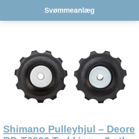
Svømmeanlæg
Shimano Pulleyhjul – Deore