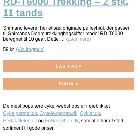
RD-T6000 Trekking – 2 stk.
11 tands
Shimano leverer her et sæt originale pulleyhjul, der passer
til Shimanos Deore trekkingbagskifter model RD-T6000
beregnet til 10 gear. Dette …
(Læs mere)
59
kr.
(Vis fragtpris)
Læs mere »
Køb nu »
De mest populære cykel-webshops er i øjeblikket
Cykelpartner.dk
,
Cykelexperten.dk
,
Cykler.dk
,
Pedalatleten.dk
og
FriBikeShop.dk
, som alle har et stort
sortiment til gode priser.