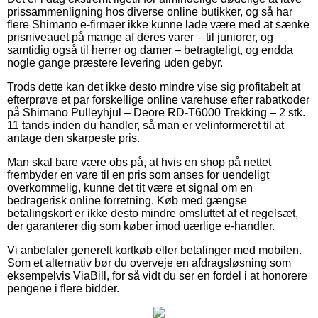
prissammenligning hos diverse online butikker, og så har
flere Shimano e-firmaer ikke kunne lade være med at sænke
prisniveauet på mange af deres varer – til juniorer, og
samtidig også til herrer og damer – betragteligt, og endda
nogle gange præstere levering uden gebyr.
Trods dette kan det ikke desto mindre vise sig profitabelt at
efterprøve et par forskellige online varehuse efter rabatkoder
på Shimano Pulleyhjul – Deore RD-T6000 Trekking – 2 stk.
11 tands inden du handler, så man er velinformeret til at
antage den skarpeste pris.
Man skal bare være obs på, at hvis en shop på nettet
frembyder en vare til en pris som anses for uendeligt
overkommelig, kunne det tit være et signal om en
bedragerisk online forretning. Køb med gængse
betalingskort er ikke desto mindre omsluttet af et regelsæt,
der garanterer dig som køber imod uærlige e-handler.
Vi anbefaler generelt kortkøb eller betalinger med mobilen.
Som et alternativ bør du overveje en afdragsløsning som
eksempelvis ViaBill, for så vidt du ser en fordel i at honorere
pengene i flere bidder.