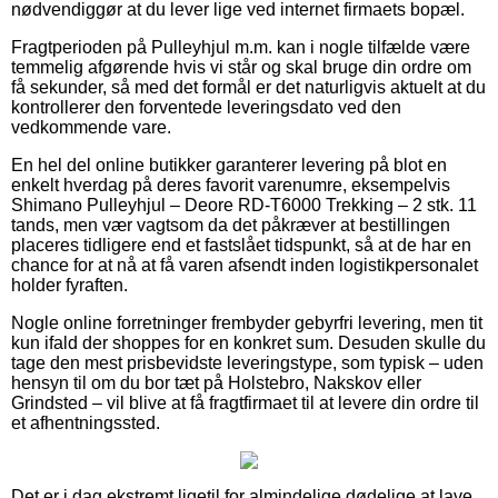
nødvendiggør at du lever lige ved internet firmaets bopæl.
Fragtperioden på Pulleyhjul m.m. kan i nogle tilfælde være
temmelig afgørende hvis vi står og skal bruge din ordre om
få sekunder, så med det formål er det naturligvis aktuelt at du
kontrollerer den forventede leveringsdato ved den
vedkommende vare.
En hel del online butikker garanterer levering på blot en
enkelt hverdag på deres favorit varenumre, eksempelvis
Shimano Pulleyhjul – Deore RD-T6000 Trekking – 2 stk. 11
tands, men vær vagtsom da det påkræver at bestillingen
placeres tidligere end et fastslået tidspunkt, så at de har en
chance for at nå at få varen afsendt inden logistikpersonalet
holder fyraften.
Nogle online forretninger frembyder gebyrfri levering, men tit
kun ifald der shoppes for en konkret sum. Desuden skulle du
tage den mest prisbevidste leveringstype, som typisk – uden
hensyn til om du bor tæt på Holstebro, Nakskov eller
Grindsted – vil blive at få fragtfirmaet til at levere din ordre til
et afhentningssted.
Det er i dag ekstremt ligetil for almindelige dødelige at lave