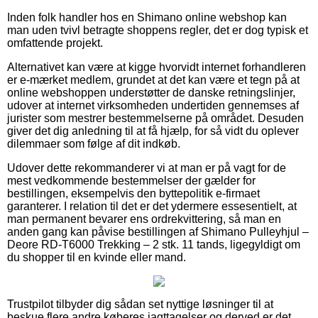
Inden folk handler hos en Shimano online webshop kan
man uden tvivl betragte shoppens regler, det er dog typisk et
omfattende projekt.
Alternativet kan være at kigge hvorvidt internet forhandleren
er e-mærket medlem, grundet at det kan være et tegn på at
online webshoppen understøtter de danske retningslinjer,
udover at internet virksomheden undertiden gennemses af
jurister som mestrer bestemmelserne på området. Desuden
giver det dig anledning til at få hjælp, for så vidt du oplever
dilemmaer som følge af dit indkøb.
Udover dette rekommanderer vi at man er på vagt for de
mest vedkommende bestemmelser der gælder for
bestillingen, eksempelvis den byttepolitik e-firmaet
garanterer. I relation til det er det ydermere essesentielt, at
man permanent bevarer ens ordrekvittering, så man en
anden gang kan påvise bestillingen af Shimano Pulleyhjul –
Deore RD-T6000 Trekking – 2 stk. 11 tands, ligegyldigt om
du shopper til en kvinde eller mand.
Trustpilot tilbyder dig sådan set nyttige løsninger til at
beskue flere andre køberes iagttagelser og derved er det