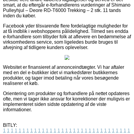
smart, at du eftergår e-forhandlerens vurderinger af Shimano
Pulleyhjul – Deore RD-T6000 Trekking – 2 stk. 11 tands
inden du køber.
Facebook yder tilsvarende flere fordelagtige muligheder for
at få indblik i webshoppens pålidelighed. Tilmed ses endda
e-forhandlere som tilbyder folk at aflevere en bedømmelse af
virksomhedens service, som ligeledes burde bruges til
afvejning af tidligere kunders oplevelser.
Websitet er finansieret af annonceindtægter. Vi har aftaler
med en del e-butikker idet vi markedsfører butikkernes
produkter, og tager imod betaling når vores besøgende
realiserer et køb.
Orientering om produkter og forhandlere på nettet opdateres
ofte, men vi tager ikke ansvar for korrektioner der muligvis er
implementeret siden sidste opdatering af de viste
informationer.
BITLY:
1
1
1
1
1
1
1
1
1
1
1
1
1
1
1
1
1
1
1
1
1
1
1
1
1
1
1
1
1
1
1
1
1