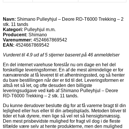
Navn:
Shimano Pulleyhjul – Deore RD-T6000 Trekking – 2
stk. 11 tands
Kategori:
Pulleyhjul m.m.
Producent:
Shimano
Varenummer:
4524667869542
EAN:
4524667869542
Vurderet til
4.9
ud af 5 stjerner baseret på
46
anmeldelser
En del internet varehuse foreslår nu om dage en hel del
forskellige leveringsformer. En af de mest almindelige er for
nærværende at få leveret til et afhentningssted, og så henter
du bare bestillingen når der er tid til det. Leveringsformen er
altså ret så let, og ofte desuden den billigste
leveringsudgave ved køb af Shimano Pulleyhjul – Deore
RD-T6000 Trekking – 2 stk. 11 tands.
Du kunne derudover beslutte dig for at få varerne bragt til din
lejlighed eller hus eller til din arbejdsplads. Metoden bliver til
tider et hak dyrere, men lige så vel ret så hensigtsmæssig.
Den mest prisbevidste mulighed for fragt vil dog i de fleste
tilfælde være selv at hente produkterne, men den mulighed