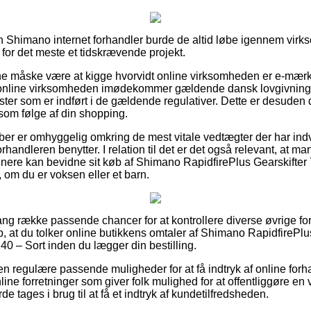
n Shimano internet forhandler burde de altid løbe igennem vir
 for det meste et tidskrævende projekt.
 måske være at kigge hvorvidt online virksomheden er e-mær
 online virksomheden imødekommer gældende dansk lovgivning,
ster som er indført i de gældende regulativer. Dette er desuden di
 som følge af din shopping.
køber er omhyggelig omkring de mest vitale vedtægter der har ind
forhandleren benytter. I relation til det er det også relevant, at 
enere kan bevidne sit køb af Shimano RapidfirePlus Gearskifte
om du er voksen eller et barn.
lang række passende chancer for at kontrollere diverse øvrige f
p, at du tolker online butikkens omtaler af Shimano RapidfirePl
– Sort inden du lægger din bestilling.
 regulære passende muligheder for at få indtryk af online for
line forretninger som giver folk mulighed for at offentliggøre en
ages i brug til at få et indtryk af kundetilfredsheden.