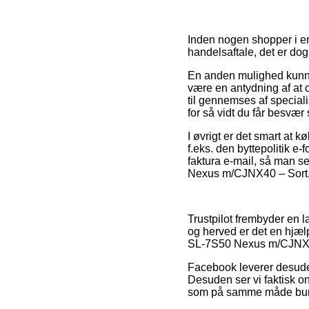
Inden nogen shopper i e
handelsaftale, det er dog
En anden mulighed kunne
være en antydning af at
til gennemses af speciali
for så vidt du får besvær
I øvrigt er det smart at 
f.eks. den byttepolitik e-
faktura e-mail, så man s
Nexus m/CJNX40 – Sort, 
Trustpilot frembyder en 
og herved er det en hjæl
SL-7S50 Nexus m/CJNX40 
Facebook leverer desuden
Desuden ser vi faktisk on
som på samme måde burde t