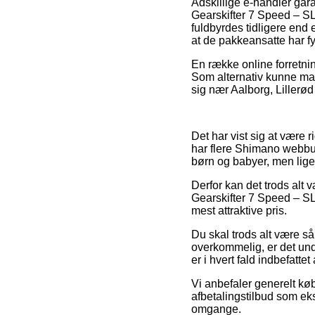
Adskillige e-handler gar
Gearskifter 7 Speed – S
fuldbyrdes tidligere end e
at de pakkeansatte har fy
En række online forretni
Som alternativ kunne man
sig nær Aalborg, Lillerød 
Det har vist sig at være 
har flere Shimano webbut
børn og babyer, men ligel
Derfor kan det trods alt
Gearskifter 7 Speed – SL
mest attraktive pris.
Du skal trods alt være så
overkommelig, er det un
er i hvert fald indbefatt
Vi anbefaler generelt kø
afbetalingstilbud som ekse
omgange.