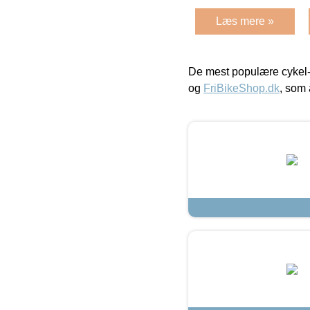
Læs mere »
De mest populære cykel-
og
FriBikeShop.dk
, som 