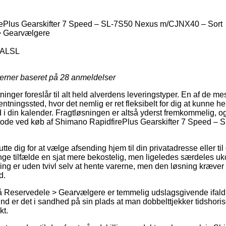
ePlus Gearskifter 7 Speed – SL-7S50 Nexus m/CJNX40 – Sort
> Gearvælgere
ALSL
jerner baseret på
28
anmeldelser
nger foreslår til alt held alverdens leveringstyper. En af de m
hentningssted, hvor det nemlig er ret fleksibelt for dig at kunne he
d i din kalender. Fragtløsningen er altså yderst fremkommelig,
etode ved køb af Shimano RapidfirePlus Gearskifter 7 Speed –
e dig for at vælge afsending hjem til din privatadresse eller til 
ge tilfælde en sjat mere bekostelig, men ligeledes særdeles u
ering er uden tvivl selv at hente varerne, men den løsning kræver
d.
 Reservedele > Gearvælgere er temmelig udslagsgivende ifald 
rund er det i sandhed på sin plads at man dobbelttjekker tidshori
t.