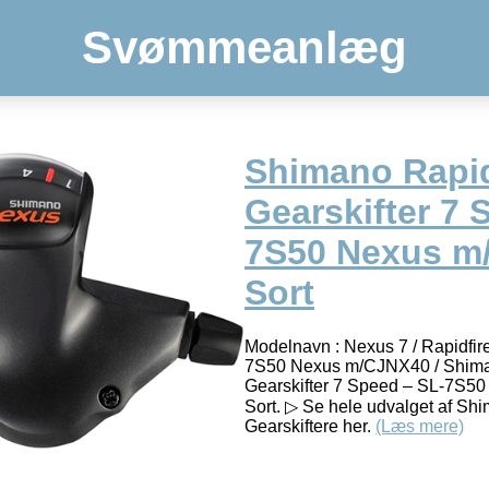
Svømmeanlæg
Shimano Rapid
Gearskifter 7 
7S50 Nexus m
Sort
Modelnavn : Nexus 7 / RapidfireP
7S50 Nexus m/CJNX40 / Shima
Gearskifter 7 Speed – SL-7S5
Sort. ▷ Se hele udvalget af Sh
Gearskiftere her.
(Læs mere)