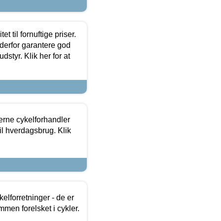
et til fornuftige priser.
 derfor garantere god
dstyr. Klik her for at
erne cykelforhandler
til hverdagsbrug. Klik
lforretninger - de er
mmen forelsket i cykler.