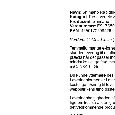
Navn:
Shimano Rapidfir
Kategori:
Reservedele 
Producent:
Shimano
Varenummer:
ESL7S50
EAN:
4550170598426
Vurderet til
4.5
ud af 5 st
Temmelig mange e-forretni
stunder levering til et af
præcis når det passer in
mindst kostelige fragtm
m/CJNX40 – Sort.
Du kunne ydermere beslutt
Leveringsformen er i man
kostelige løsning til lev
webbutikkens tilholdsste
Leveringshastigheden på
lige om lidt, så af den g
det vedkommende produk