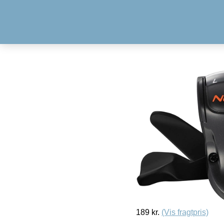
189
kr.
(Vis fragtpris)