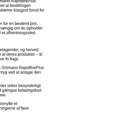
himano RapidfirePlus
t at bestillingen
kterne klargjort forud for
 for en bestemt pris.
afhængig om du opholder
il et afhentningssted.
oretagender, og herved
af deres produkter – til
 fri fragt.
 på Shimano RapidfirePlus
tryg ved at antage den
 der virker besynderligt
d gængse betalingskort
use.
benytte et
ningerne af flere