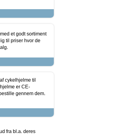
 med et godt sortiment
g til priser hvor de
alg.
f cykelhjelme til
lhjelme er CE-
 bestille gennem dem.
 fra bl.a. deres