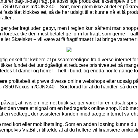
anterer dag-til-dag fragt på adskillige produkter, eksempelvis S
L-7S50 Nexus m/CJNX40 – Sort, men glem ikke at det er påkræve
t fastslået klokkeslæt, så de har udsigt til at kunne nå at få produ
raften.
nger yder fragt uden gebyr, men i reglen kun såfremt man shopper
 foretrække den mest betalelige form for fragt, som gerne – u
eller Skælskør – vil være at få fragtfirmaet til at bringe varerne t
rigtig enkelt for købere at prissammenligne fra diverse internet f
ikker fundet det uundgåeligt at reducere prisniveauet på mange 
edes til damer og herrer – helt i bund, og endda nogle gange love
 være profitabelt at prøve diverse online webshops efter udsalg
-7S50 Nexus m/CJNX40 – Sort forud for at du handler, så du er 
 påvagt, at hvis en internet butik sælger varer for en udsalgspris
dertiden være et signal om en bedragerisk online shop. Køb me
et af en vedtægt, der assisterer kunden imod uægte internet vareh
b med kort eller mobilbetaling. Som en anden løsning kunne du 
mpelvis ViaBill, i tilfælde af at du hellere vil finansiere omkost