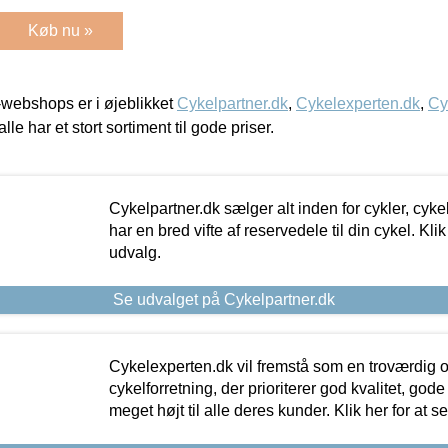
Køb nu »
webshops er i øjeblikket
Cykelpartner.dk
,
Cykelexperten.dk
,
Cy
alle har et stort sortiment til gode priser.
Cykelpartner.dk sælger alt inden for cykler, cyke
har en bred vifte af reservedele til din cykel. Klik
udvalg.
Se udvalget på Cykelpartner.dk
Cykelexperten.dk vil fremstå som en troværdig o
cykelforretning, der prioriterer god kvalitet, god
meget højt til alle deres kunder. Klik her for at s