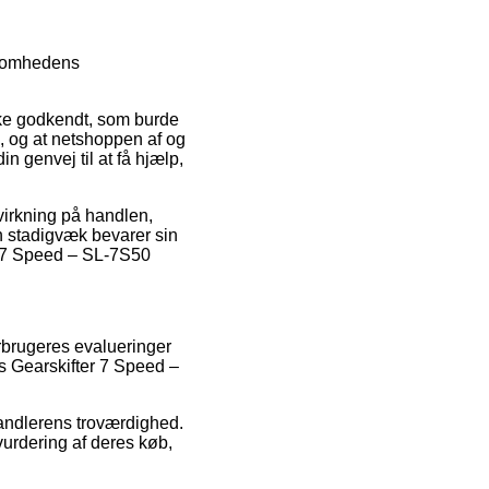
ksomhedens
ke godkendt, som burde
 og at netshoppen af og
n genvej til at få hjælp,
virkning på handlen,
man stadigvæk bevarer sin
r 7 Speed – SL-7S50
orbrugeres evalueringer
us Gearskifter 7 Speed –
handlerens troværdighed.
 vurdering af deres køb,