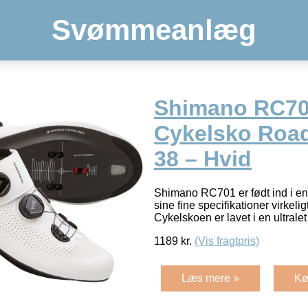
Svømmeanlæg
Shimano RC70
Cykelsko Road 
38 – Hvid
Shimano RC701 er født ind i en
sine fine specifikationer virkeligt
Cykelskoen er lavet i en ultral
1189
kr.
(Vis fragtpris)
Læs mere »
Kø