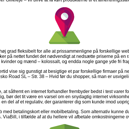
 høj grad fleksibelt for alle at prissammenligne på forskellige we
er på nettet fundet det nødvendigt at nedsætte priserne på en ræ
 til kvinder og mænd – kolossalt, og endda nogle gange yde fri frag
rtid vise sig gunstigt at besigtige et par forskellige firmaer på ne
 Road SL – Str. 38 – Hvid før du shopper, så man er usvigelig
 at såfremt en internet forhandler frembyder bedst i test varer f
g, bør det tit være en varsel om en snydagtig internet virksom
s en del af et regulativ, der garanterer dig som kunde imod uopri
øb med betalingskort eller mobilbetaling. Som alternativ kunne d
 ViaBill, i tilfælde af at du hellere vil afbetale omkostningerne