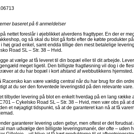
106713
jerner baseret på
6
anmeldelser
 nettet foreslår i øjeblikket alverdens fragttyper. En der er meg
pakkeshop, og så skal du blot gå forbi efter de købte produkter på
 i høj grad enkel, samt endda tillige den mest betalelige leveri
ko Road SL – Str. 38 – Hvid.
gge at vælge at få leveret til din bopæl eller til dit arbejde. Lev
 gengæld meget ligetil. Den billigste fragtløsning vil dog i de fles
ræver at du har bopæl i kort afstand af webbutikkens hjemsted.
Racersko kan være vældig central når du har brug for din ordre ø
gtigt at du ser den forventede leveringstid på den relevante vare.
et tilbyder levering på blot en enkelt hverdag på en lang række a
01 – Cykelsko Road SL – Str. 38 – Hvid, men vær obs på at de
en et nøjagtigt tidspunkt, så at de garanteret kan nå at få varerne
hjemad.
ender garanterer levering uden gebyr, men oftest er det forudsat
al man udvælge den billigste leveringsmanér, der ofte – uden h
er Gilleleje – vil blive at få kørt produkterne til et afhentningsste