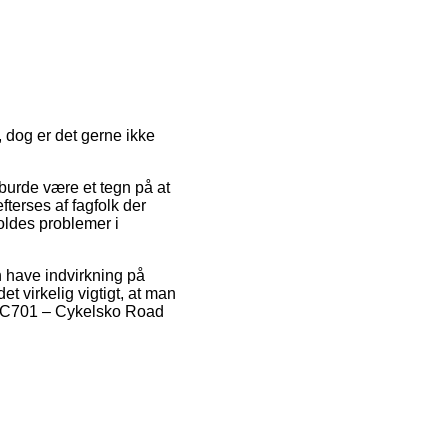
 dog er det gerne ikke
burde være et tegn på at
fterses af fagfolk der
voldes problemer i
n have indvirkning på
t virkelig vigtigt, at man
 RC701 – Cykelsko Road