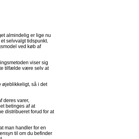
et almindelig er lige nu
 et selvvalgt tidspunkt.
ngsmodel ved køb af
eringsmetoden viser sig
te tilfælde være selv at
jeblikkeligt, så i det
f deres varer,
t betinges af at
 distribueret forud for at
 at man handler for en
ensyn til om du befinder
d.