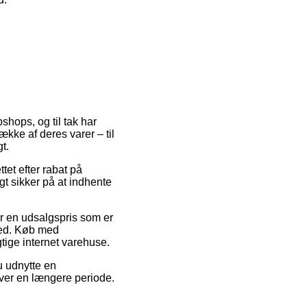
bshops, og til tak har
kke af deres varer – til
t.
ttet efter rabat på
t sikker på at indhente
or en udsalgspris som er
hed. Køb med
gtige internet varehuse.
u udnytte en
 over en længere periode.