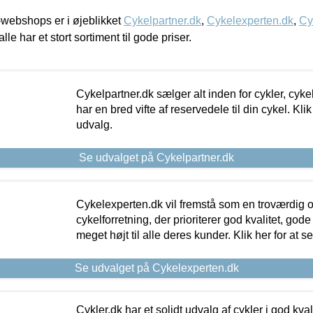
webshops er i øjeblikket
Cykelpartner.dk
,
Cykelexperten.dk
,
Cy
alle har et stort sortiment til gode priser.
Cykelpartner.dk sælger alt inden for cykler, cyke
har en bred vifte af reservedele til din cykel. Klik
udvalg.
Se udvalget på Cykelpartner.dk
Cykelexperten.dk vil fremstå som en troværdig o
cykelforretning, der prioriterer god kvalitet, god
meget højt til alle deres kunder. Klik her for at s
Se udvalget på Cykelexperten.dk
Cykler.dk har et solidt udvalg af cykler i god kvalit