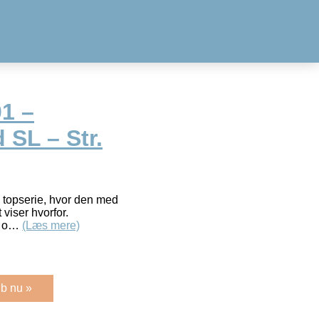
1 –
SL – Str.
 topserie, hvor den med
 viser hvorfor.
et o…
(Læs mere)
b nu »