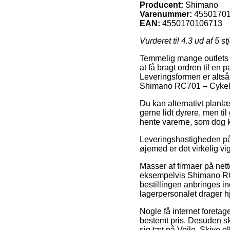
Producent:
Shimano
Varenummer:
4550170
EAN:
4550170106713
Vurderet til
4.3
ud af 5 st
Temmelig mange outlets på
at få bragt ordren til en 
Leveringsformen er altså
Shimano RC701 – Cykels
Du kan alternativt planlæ
gerne lidt dyrere, men til
hente varerne, som dog k
Leveringshastigheden på 
øjemed er det virkelig vi
Masser af firmaer på nett
eksempelvis Shimano RC7
bestillingen anbringes ind
lagerpersonalet drager 
Nogle få internet foretag
bestemt pris. Desuden sk
sig tæt på Vejle, Skive ell