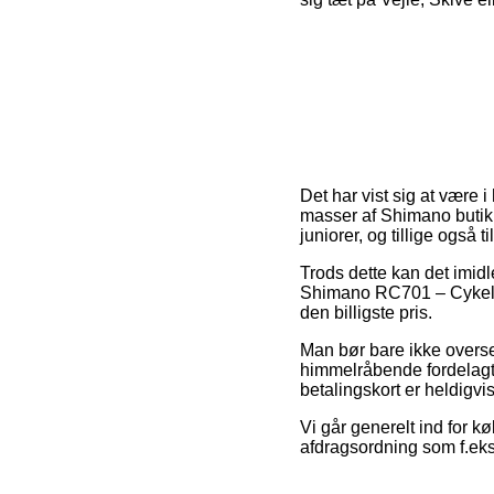
Det har vist sig at være i
masser af Shimano butikk
juniorer, og tillige også
Trods dette kan det imidle
Shimano RC701 – Cykelsko
den billigste pris.
Man bør bare ikke overse,
himmelråbende fordelagti
betalingskort er heldigvi
Vi går generelt ind for k
afdragsordning som f.eks.