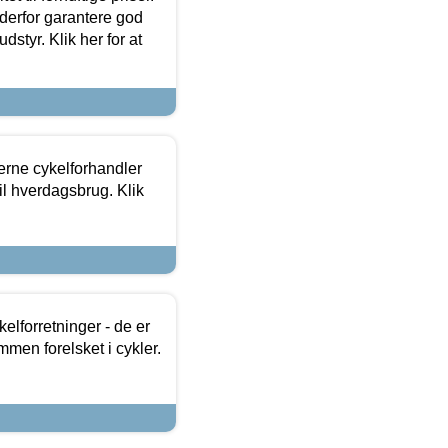
 derfor garantere god
dstyr. Klik her for at
erne cykelforhandler
til hverdagsbrug. Klik
lforretninger - de er
mmen forelsket i cykler.