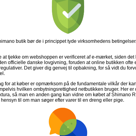
himano butik bør de i princippet tyde virksomhedens betingelser,
e at tjekke om webshoppen er verificeret af e-mærket, siden det 
n officielle danske lovgivning, foruden at online butikken ofte e
ulativer. Det giver dig genvej til opbakning, for så vidt du for
el.
slag for at køber er opmærksom på de fundamentale vilkår der ka
elvis hvilken ombytningsrettighed netbutikken bruger. Her er de
aktura, så man en anden gang kan vidne om købet af Shimano
 hensyn til om man søger efter varer til en dreng eller pige.