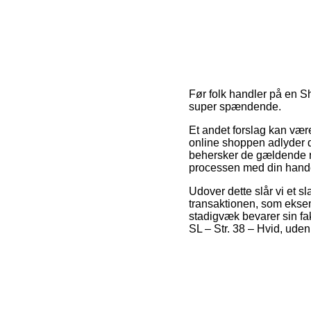
Før folk handler på en S
super spændende.
Et andet forslag kan vær
online shoppen adlyder de
behersker de gældende reg
processen med din hand
Udover dette slår vi et 
transaktionen, som eksemp
stadigvæk bevarer sin f
SL – Str. 38 – Hvid, uden