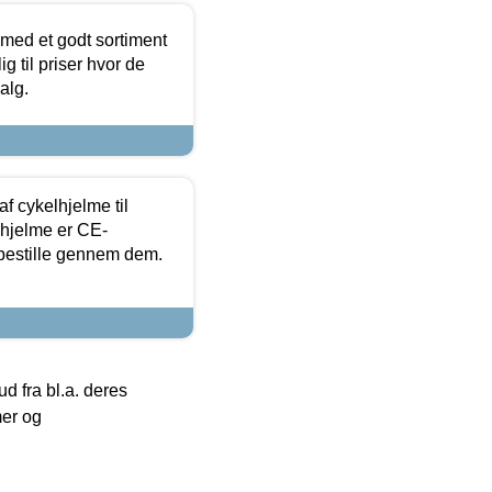
 med et godt sortiment
g til priser hvor de
alg.
f cykelhjelme til
lhjelme er CE-
 bestille gennem dem.
 fra bl.a. deres
mer og