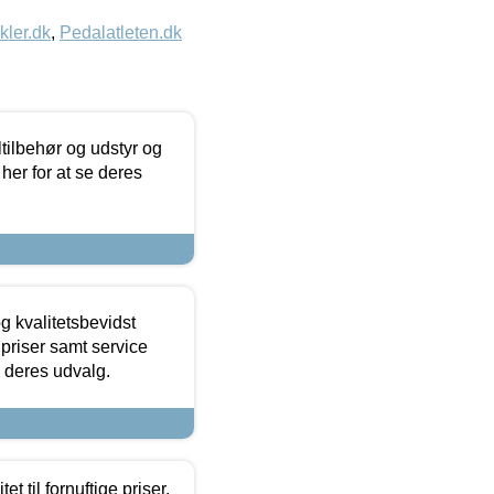
kler.dk
,
Pedalatleten.dk
ltilbehør og udstyr og
 her for at se deres
g kvalitetsbevidst
e priser samt service
e deres udvalg.
et til fornuftige priser.