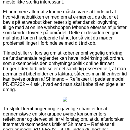
meste ikke særlig interessant.
Et nemmere alternativ kunne måske være at finde ud af
hvorvidt netbutikken er medlem af e-mærket, da det er et
bevis på at webbutikken retter sig efter dansk lovgivning,
tillige med at online webshoppen løbende efterses af jurister
som kender lovene på området. Dette er desuden en god
mulighed for en hjælpende hånd, for så vidt du møder
problemstillinger i forbindelse med dit indkøb.
Tilmed stiller vi forslag om at køber er omhyggelig omkring
de fundamentale regler der kan have indvirkning på ordren,
som eksempelvis den ombytningspolitik online firmaet
bruger. I den forbindelse er det samtidig essesentielt, at man
permanent bibeholder ens faktura, således man til enhver tid
kan bevise ordren af Shimano – Reflekser til pedaler model
PD-EF202 – 4 stk., hvad end man skal købe til en pige eller
dreng.
Trustpilot frembringer nogle gavnlige chancer for at
gennemstøve en stor gruppe øvrige konsumenters
reflektioner og derved stiller vi forslag om, at du efterforsker
internet virksomhedens kritik af Shimano – Reflekser til
pedaler model PD-EF202 – 4 stk. inden du bestiller.