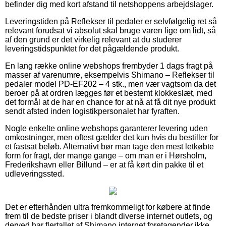
befinder dig med kort afstand til netshoppens arbejdslager.
Leveringstiden på Reflekser til pedaler er selvfølgelig ret så
relevant forudsat vi absolut skal bruge varen lige om lidt, så
af den grund er det virkelig relevant at du studerer
leveringstidspunktet for det pågældende produkt.
En lang række online webshops frembyder 1 dags fragt på
masser af varenumre, eksempelvis Shimano – Reflekser til
pedaler model PD-EF202 – 4 stk., men vær vagtsom da det
beroer på at ordren lægges før et bestemt klokkeslæt, med
det formål at de har en chance for at nå at få dit nye produkt
sendt afsted inden logistikpersonalet har fyraften.
Nogle enkelte online webshops garanterer levering uden
omkostninger, men oftest gælder det kun hvis du bestiller for
et fastsat beløb. Alternativt bør man tage den mest letkøbte
form for fragt, der mange gange – om man er i Hørsholm,
Frederikshavn eller Billund – er at få kørt din pakke til et
udleveringssted.
Det er efterhånden ultra fremkommeligt for købere at finde
frem til de bedste priser i blandt diverse internet outlets, og
derved har flertallet af Shimano internet foretagender ikke