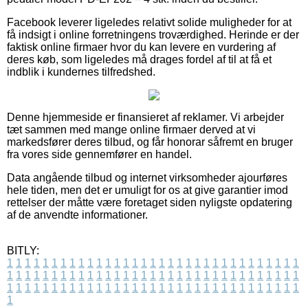
Facebook leverer ligeledes relativt solide muligheder for at
få indsigt i online forretningens troværdighed. Herinde er der
faktisk online firmaer hvor du kan levere en vurdering af
deres køb, som ligeledes må drages fordel af til at få et
indblik i kundernes tilfredshed.
Denne hjemmeside er finansieret af reklamer. Vi arbejder
tæt sammen med mange online firmaer derved at vi
markedsfører deres tilbud, og får honorar såfremt en bruger
fra vores side gennemfører en handel.
Data angående tilbud og internet virksomheder ajourføres
hele tiden, men det er umuligt for os at give garantier imod
rettelser der måtte være foretaget siden nyligste opdatering
af de anvendte informationer.
BITLY:
1
1
1
1
1
1
1
1
1
1
1
1
1
1
1
1
1
1
1
1
1
1
1
1
1
1
1
1
1
1
1
1
1
1
1
1
1
1
1
1
1
1
1
1
1
1
1
1
1
1
1
1
1
1
1
1
1
1
1
1
1
1
1
1
1
1
1
1
1
1
1
1
1
1
1
1
1
1
1
1
1
1
1
1
1
1
1
1
1
1
1
1
1
1
1
1
1
1
1
1