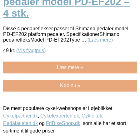
pedaler model PD-EF202 –
4 stk.
Disse 4 pedalreflekser passer til Shimano pedaler model
PD-EF202 platform pedaler. SpecifikationerShimano
pedalrefleksModel PD-EF202Type …
(Læs mere)
49
kr.
(Vis fragtpris)
Læs mere »
Køb nu »
De mest populære cykel-webshops er i øjeblikket
Cykelpartner.dk
,
Cykelexperten.dk
,
Cykler.dk
,
Pedalatleten.dk
og
FriBikeShop.dk
, som alle har et stort
sortiment til gode priser.