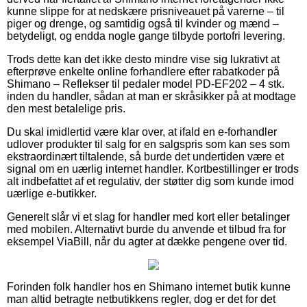
kunne slippe for at nedskære prisniveauet på varerne – til
piger og drenge, og samtidig også til kvinder og mænd –
betydeligt, og endda nogle gange tilbyde portofri levering.
Trods dette kan det ikke desto mindre vise sig lukrativt at
efterprøve enkelte online forhandlere efter rabatkoder på
Shimano – Reflekser til pedaler model PD-EF202 – 4 stk.
inden du handler, sådan at man er skråsikker på at modtage
den mest betalelige pris.
Du skal imidlertid være klar over, at ifald en e-forhandler
udlover produkter til salg for en salgspris som kan ses som
ekstraordinært tiltalende, så burde det undertiden være et
signal om en uærlig internet handler. Kortbestillinger er trods
alt indbefattet af et regulativ, der støtter dig som kunde imod
uærlige e-butikker.
Generelt slår vi et slag for handler med kort eller betalinger
med mobilen. Alternativt burde du anvende et tilbud fra for
eksempel ViaBill, når du agter at dække pengene over tid.
Forinden folk handler hos en Shimano internet butik kunne
man altid betragte netbutikkens regler, dog er det for det