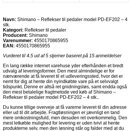
Navn:
Shimano – Reflekser til pedaler model PD-EF202 – 4
stk.
Kategori:
Reflekser til pedaler
Producent:
Shimano
Varenummer:
4550170865955
EAN:
4550170865955
Vurderet til
4.5
ud af 5 stjerner baseret på
15
anmeldelser
En lang række internet varehuse yder efterhånden et bredt
udvalg af leveringsformer. Den mest almindelige er for
nærværende at få leveret til et udleveringssted, hvor det er
nemt for dig at hente din nyindkøbte vare på et selvvalgt
tidspunkt. Denne er altså ret gnidningsløs, samt endda også
den mest betalelige fragtmetode ved køb af Shimano –
Reflekser til pedaler model PD-EF202 – 4 stk..
Du kunne tillige overveje at få varerne leveret til din adresse
eller ud til dit arbejde. Fragtløsningen er jævnligt en tand
mere omkostningsfuld, men desuden ret overkommelig. Den
mest letkøbte mulighed for levering er uden tvivl at hente
produkterne selv, men den løsning står og falder med at du