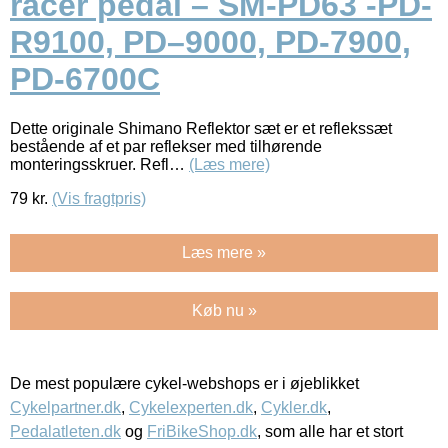
racer pedal – SM-PD63 -PD-
R9100, PD–9000, PD-7900,
PD-6700C
Dette originale Shimano Reflektor sæt er et reflekssæt
bestående af et par reflekser med tilhørende
monteringsskruer. Refl…
(Læs mere)
79
kr.
(Vis fragtpris)
Læs mere »
Køb nu »
De mest populære cykel-webshops er i øjeblikket
Cykelpartner.dk
,
Cykelexperten.dk
,
Cykler.dk
,
Pedalatleten.dk
og
FriBikeShop.dk
, som alle har et stort