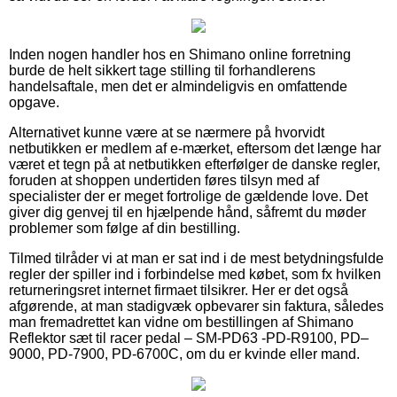
Inden nogen handler hos en Shimano online forretning
burde de helt sikkert tage stilling til forhandlerens
handelsaftale, men det er almindeligvis en omfattende
opgave.
Alternativet kunne være at se nærmere på hvorvidt
netbutikken er medlem af e-mærket, eftersom det længe har
været et tegn på at netbutikken efterfølger de danske regler,
foruden at shoppen undertiden føres tilsyn med af
specialister der er meget fortrolige de gældende love. Det
giver dig genvej til en hjælpende hånd, såfremt du møder
problemer som følge af din bestilling.
Tilmed tilråder vi at man er sat ind i de mest betydningsfulde
regler der spiller ind i forbindelse med købet, som fx hvilken
returneringsret internet firmaet tilsikrer. Her er det også
afgørende, at man stadigvæk opbevarer sin faktura, således
man fremadrettet kan vidne om bestillingen af Shimano
Reflektor sæt til racer pedal – SM-PD63 -PD-R9100, PD–
9000, PD-7900, PD-6700C, om du er kvinde eller mand.