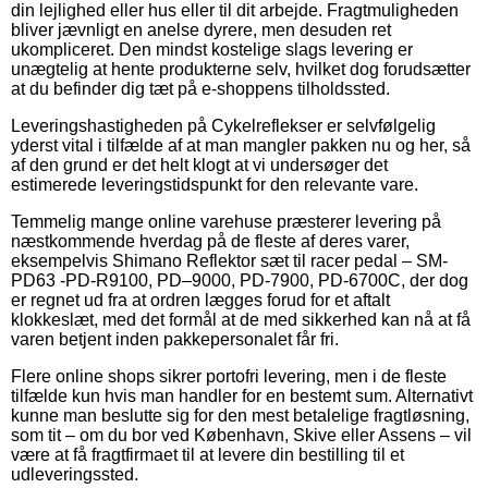
din lejlighed eller hus eller til dit arbejde. Fragtmuligheden
bliver jævnligt en anelse dyrere, men desuden ret
ukompliceret. Den mindst kostelige slags levering er
unægtelig at hente produkterne selv, hvilket dog forudsætter
at du befinder dig tæt på e-shoppens tilholdssted.
Leveringshastigheden på Cykelreflekser er selvfølgelig
yderst vital i tilfælde af at man mangler pakken nu og her, så
af den grund er det helt klogt at vi undersøger det
estimerede leveringstidspunkt for den relevante vare.
Temmelig mange online varehuse præsterer levering på
næstkommende hverdag på de fleste af deres varer,
eksempelvis Shimano Reflektor sæt til racer pedal – SM-
PD63 -PD-R9100, PD–9000, PD-7900, PD-6700C, der dog
er regnet ud fra at ordren lægges forud for et aftalt
klokkeslæt, med det formål at de med sikkerhed kan nå at få
varen betjent inden pakkepersonalet får fri.
Flere online shops sikrer portofri levering, men i de fleste
tilfælde kun hvis man handler for en bestemt sum. Alternativt
kunne man beslutte sig for den mest betalelige fragtløsning,
som tit – om du bor ved København, Skive eller Assens – vil
være at få fragtfirmaet til at levere din bestilling til et
udleveringssted.