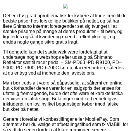
Det er i høj grad uproblematisk for købere at finde frem til de
bedste priser hos forskellige butikker på nettet, og så har
flere Shimano internet foretagender set sig tvunget til at
sænke priserne på mange af deres produkter – til børn, og
ligeledes også til kvinder og mænd – eftertrykkeligt, og
endda nogle gange sikre gratis fragt.
Til gengæld kan det stadigvæk være fordelagtigt at
undersøge nogle webshops efter udsalg på Shimano
Reflektor sæt til racer pedal – SM-PD63 -PD-R9100, PD–
9000, PD-7900, PD-6700C før du placerer ordren, således
at du er tryg ved at indhente den laveste pris.
Man bør trods alt være så påpasselig, at såfremt en online
butik forhandler deres varer for en salgspris der anses for
ufattelig fremragende, burde det ofte være et karakteristika
der viser en falsk shop. Betalinger med kort er heldigvis
inkluderet i en lov, hvilket begunstiger køber imod falske
butikker på nettet.
Generelt foreslår vi kortbestillinger eller MobilePay. Som
alternativ bør du vælge et afbetalingstilbud som fx ViaBill, for
så vidt du ser en fordel i at klare regningen senere.