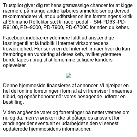
Trustpilot giver dig ret hensigtsmæssige chancer for at kigge
nærmere på mange andre køberes anmeldelser og derved
rekommanderer vi, at du udforsker online forretningens kritik
af Shimano Reflektor sæt til racer pedal – SM-PD63 -PD-
R9100, PD–9000, PD-7900, PD-6700C forinden du køber.
Facebook indebærer ydermere fuldt ud anstændige
løsninger til at få indblik i internet virksomhedens
troværdighed. Her ser vi en del internet firmaer hvor du kan
frembringe en vurdering af deres køb, hvilket ydermere
burde tages i brug til at fornemme tidligere kunders
oplevelser.
Denne hjemmeside finansieres af annoncer. Vi hjælper en
hel del online forretninger i form af at vi fremviser firmaernes
tilbud, og opnår honorar når vores besøgende udfører en
bestilling.
Viden angående varer og forretninger på nettet værnes om
nu og da, men vi ønsker ikke at påtage os ansvaret for
ændringer der eventuelt er udarbejdet siden vi senest
opdaterede hjemmesidens informationer.