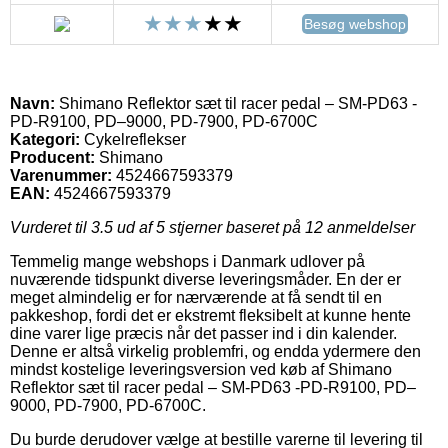
Besøg webshop
Navn:
Shimano Reflektor sæt til racer pedal – SM-PD63 -
PD-R9100, PD–9000, PD-7900, PD-6700C
Kategori:
Cykelreflekser
Producent:
Shimano
Varenummer:
4524667593379
EAN:
4524667593379
Vurderet til
3.5
ud af 5 stjerner baseret på
12
anmeldelser
Temmelig mange webshops i Danmark udlover på
nuværende tidspunkt diverse leveringsmåder. En der er
meget almindelig er for nærværende at få sendt til en
pakkeshop, fordi det er ekstremt fleksibelt at kunne hente
dine varer lige præcis når det passer ind i din kalender.
Denne er altså virkelig problemfri, og endda ydermere den
mindst kostelige leveringsversion ved køb af Shimano
Reflektor sæt til racer pedal – SM-PD63 -PD-R9100, PD–
9000, PD-7900, PD-6700C.
Du burde derudover vælge at bestille varerne til levering til