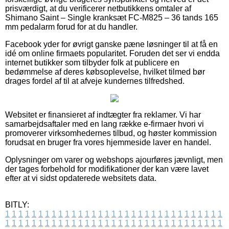
prisværdigt, at du verificerer netbutikkens omtaler af
Shimano Saint – Single kranksæt FC-M825 – 36 tands 165
mm pedalarm forud for at du handler.
Facebook yder for øvrigt ganske pæne løsninger til at få en
idé om online firmaets popularitet. Foruden det ser vi endda
internet butikker som tilbyder folk at publicere en
bedømmelse af deres købsoplevelse, hvilket tilmed bør
drages fordel af til at afveje kundernes tilfredshed.
Websitet er finansieret af indtægter fra reklamer. Vi har
samarbejdsaftaler med en lang række e-firmaer hvori vi
promoverer virksomhedernes tilbud, og høster kommission
forudsat en bruger fra vores hjemmeside laver en handel.
Oplysninger om varer og webshops ajourføres jævnligt, men
der tages forbehold for modifikationer der kan være lavet
efter at vi sidst opdaterede websitets data.
BITLY:
1
1
1
1
1
1
1
1
1
1
1
1
1
1
1
1
1
1
1
1
1
1
1
1
1
1
1
1
1
1
1
1
1
1
1
1
1
1
1
1
1
1
1
1
1
1
1
1
1
1
1
1
1
1
1
1
1
1
1
1
1
1
1
1
1
1