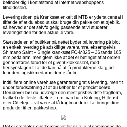
befinder dig i kort afstand af internet webshoppens
tilholdssted.
Leveringstiden på Kranksæt enkelt til MTB er yderst central i
tilfælde af at du absolut skal bruge din pakke om et øjeblik,
så herved er det selvfølgelig passende at vi studerer
leveringstiden for den aktuelle vare.
Størstedelen af butikker på nettet byder på levering på blot
en enkelt hverdag på adskillige varenumre, eksempelvis
Shimano Saint – Single kranksæt FC-M825 – 36 tands 165
mm pedalarm, men glem ikke at det er betinget af at ordren
gennemføres forud for et givent klokkeslæt, med
hensynstagen til at de kan nå at få produkterne klargjort
forinden logistikmedarbejderne får fri.
Indtil flere online varehuse garanterer gratis levering, men tit
under forudsætning af at du køber for et præcist beløb.
Derudover bør du udvælge den mest prisbevidste fragtform,
hvilket i de fleste tilfælde – om man bor i Kolding, Hillerød
eller Gilleleje – vil være at få fragtmanden til at bringe dine
produkter til en pakkeshop.
Det er særdeles overkommeligt for os alle at sammenholde