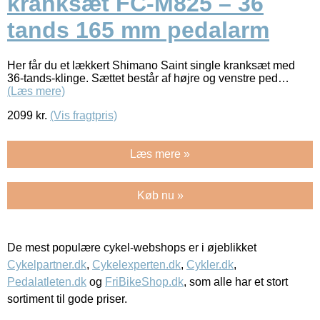
kranksæt FC-M825 – 36
tands 165 mm pedalarm
Her får du et lækkert Shimano Saint single kranksæt med
36-tands-klinge. Sættet består af højre og venstre ped…
(Læs mere)
2099
kr.
(Vis fragtpris)
Læs mere »
Køb nu »
De mest populære cykel-webshops er i øjeblikket
Cykelpartner.dk
,
Cykelexperten.dk
,
Cykler.dk
,
Pedalatleten.dk
og
FriBikeShop.dk
, som alle har et stort
sortiment til gode priser.