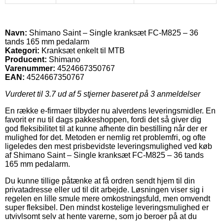
Navn:
Shimano Saint – Single kranksæt FC-M825 – 36
tands 165 mm pedalarm
Kategori:
Kranksæt enkelt til MTB
Producent:
Shimano
Varenummer:
4524667350767
EAN:
4524667350767
Vurderet til
3.7
ud af 5 stjerner baseret på
3
anmeldelser
En række e-firmaer tilbyder nu alverdens leveringsmidler. En
favorit er nu til dags pakkeshoppen, fordi det så giver dig
god fleksibilitet til at kunne afhente din bestilling når der er
mulighed for det. Metoden er nemlig ret problemfri, og ofte
ligeledes den mest prisbevidste leveringsmulighed ved køb
af Shimano Saint – Single kranksæt FC-M825 – 36 tands
165 mm pedalarm.
Du kunne tillige påtænke at få ordren sendt hjem til din
privatadresse eller ud til dit arbejde. Løsningen viser sig i
regelen en lille smule mere omkostningsfuld, men omvendt
super fleksibel. Den mindst kostelige leveringsmulighed er
utvivlsomt selv at hente varerne, som jo beroer på at du