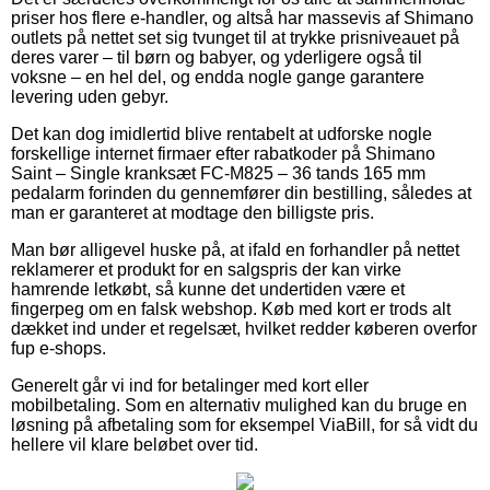
priser hos flere e-handler, og altså har massevis af Shimano
outlets på nettet set sig tvunget til at trykke prisniveauet på
deres varer – til børn og babyer, og yderligere også til
voksne – en hel del, og endda nogle gange garantere
levering uden gebyr.
Det kan dog imidlertid blive rentabelt at udforske nogle
forskellige internet firmaer efter rabatkoder på Shimano
Saint – Single kranksæt FC-M825 – 36 tands 165 mm
pedalarm forinden du gennemfører din bestilling, således at
man er garanteret at modtage den billigste pris.
Man bør alligevel huske på, at ifald en forhandler på nettet
reklamerer et produkt for en salgspris der kan virke
hamrende letkøbt, så kunne det undertiden være et
fingerpeg om en falsk webshop. Køb med kort er trods alt
dækket ind under et regelsæt, hvilket redder køberen overfor
fup e-shops.
Generelt går vi ind for betalinger med kort eller
mobilbetaling. Som en alternativ mulighed kan du bruge en
løsning på afbetaling som for eksempel ViaBill, for så vidt du
hellere vil klare beløbet over tid.