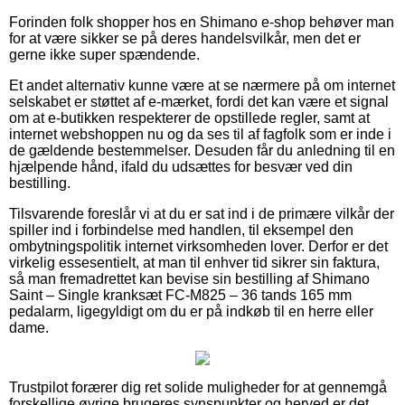
Forinden folk shopper hos en Shimano e-shop behøver man
for at være sikker se på deres handelsvilkår, men det er
gerne ikke super spændende.
Et andet alternativ kunne være at se nærmere på om internet
selskabet er støttet af e-mærket, fordi det kan være et signal
om at e-butikken respekterer de opstillede regler, samt at
internet webshoppen nu og da ses til af fagfolk som er inde i
de gældende bestemmelser. Desuden får du anledning til en
hjælpende hånd, ifald du udsættes for besvær ved din
bestilling.
Tilsvarende foreslår vi at du er sat ind i de primære vilkår der
spiller ind i forbindelse med handlen, til eksempel den
ombytningspolitik internet virksomheden lover. Derfor er det
virkelig essesentielt, at man til enhver tid sikrer sin faktura,
så man fremadrettet kan bevise sin bestilling af Shimano
Saint – Single kranksæt FC-M825 – 36 tands 165 mm
pedalarm, ligegyldigt om du er på indkøb til en herre eller
dame.
Trustpilot forærer dig ret solide muligheder for at gennemgå
forskellige øvrige brugeres synspunkter og herved er det