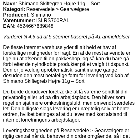
Navn:
Shimano Skiftegreb Højre 11g – Sort
Kategori:
Reservedele > Gearvælgere
Producent:
Shimano
Varenummer:
ISLRS700RAL
EAN:
4524667639848
Vurderet til
4.6
ud af 5 stjerner baseret på
41
anmeldelser
De fleste internet varehuse yder til alt held et hav af
forskellige muligheder for fragt. En af de mest anvendte er
lige nu at afsende til en pakkeshop, og så kan du bare gå
forbi efter de nyindkøbte produkter på et valgfrit tidspunkt.
Den er jo vældig uproblematisk, samt mange gange
desuden den mest betalelige form for levering ved køb af
Shimano Skiftegreb Højre 11g – Sort.
Du burde derudover foretrække at få varerne sendt til din
privatbolig eller ud på din arbejdsplads. Den bliver som
regel en sjat mere omkostningsfuld, men omvendt særdeles
let. Den billigste slags levering er unægtelig selv at hente
ordren, hvilket betinges af at du lever med kort afstand til
internet forretningens arbejdslager.
Leveringshastigheden på Reservedele > Gearvælgere er
rigtig central når du behøver din ordre omgående, så i det