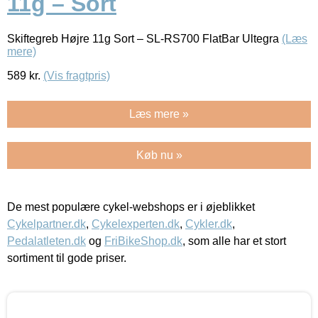
11g – Sort
Skiftegreb Højre 11g Sort – SL-RS700 FlatBar Ultegra
(Læs
mere)
589
kr.
(Vis fragtpris)
Læs mere »
Køb nu »
De mest populære cykel-webshops er i øjeblikket
Cykelpartner.dk
,
Cykelexperten.dk
,
Cykler.dk
,
Pedalatleten.dk
og
FriBikeShop.dk
, som alle har et stort
sortiment til gode priser.