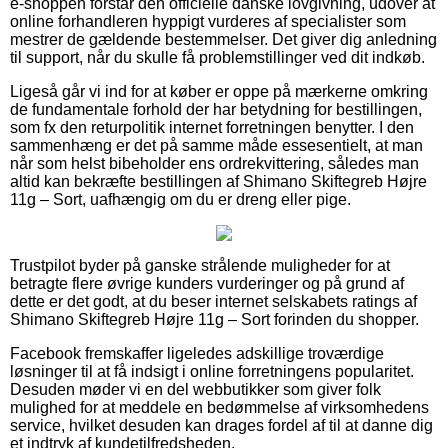
e-shoppen forstår den officielle danske lovgivning, udover at
online forhandleren hyppigt vurderes af specialister som
mestrer de gældende bestemmelser. Det giver dig anledning
til support, når du skulle få problemstillinger ved dit indkøb.
Ligeså går vi ind for at køber er oppe på mærkerne omkring
de fundamentale forhold der har betydning for bestillingen,
som fx den returpolitik internet forretningen benytter. I den
sammenhæng er det på samme måde essesentielt, at man
når som helst bibeholder ens ordrekvittering, således man
altid kan bekræfte bestillingen af Shimano Skiftegreb Højre
11g – Sort, uafhængig om du er dreng eller pige.
Trustpilot byder på ganske strålende muligheder for at
betragte flere øvrige kunders vurderinger og på grund af
dette er det godt, at du beser internet selskabets ratings af
Shimano Skiftegreb Højre 11g – Sort forinden du shopper.
Facebook fremskaffer ligeledes adskillige troværdige
løsninger til at få indsigt i online forretningens popularitet.
Desuden møder vi en del webbutikker som giver folk
mulighed for at meddele en bedømmelse af virksomhedens
service, hvilket desuden kan drages fordel af til at danne dig
et indtryk af kundetilfredsheden.