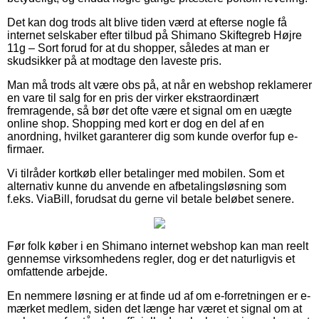
Det kan dog trods alt blive tiden værd at efterse nogle få
internet selskaber efter tilbud på Shimano Skiftegreb Højre
11g – Sort forud for at du shopper, således at man er
skudsikker på at modtage den laveste pris.
Man må trods alt være obs på, at når en webshop reklamerer
en vare til salg for en pris der virker ekstraordinært
fremragende, så bør det ofte være et signal om en uægte
online shop. Shopping med kort er dog en del af en
anordning, hvilket garanterer dig som kunde overfor fup e-
firmaer.
Vi tilråder kortkøb eller betalinger med mobilen. Som et
alternativ kunne du anvende en afbetalingsløsning som
f.eks. ViaBill, forudsat du gerne vil betale beløbet senere.
Før folk køber i en Shimano internet webshop kan man reelt
gennemse virksomhedens regler, dog er det naturligvis et
omfattende arbejde.
En nemmere løsning er at finde ud af om e-forretningen er e-
mærket medlem, siden det længe har været et signal om at