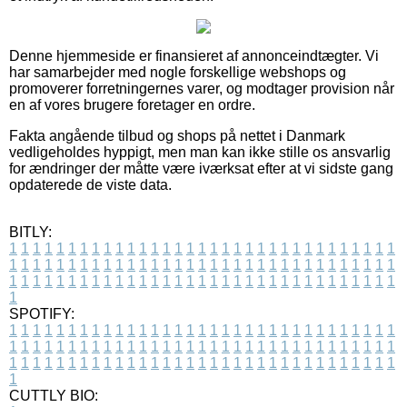
Denne hjemmeside er finansieret af annonceindtægter. Vi
har samarbejder med nogle forskellige webshops og
promoverer forretningernes varer, og modtager provision når
en af vores brugere foretager en ordre.
Fakta angående tilbud og shops på nettet i Danmark
vedligeholdes hyppigt, men man kan ikke stille os ansvarlig
for ændringer der måtte være iværksat efter at vi sidste gang
opdaterede de viste data.
BITLY:
1
1
1
1
1
1
1
1
1
1
1
1
1
1
1
1
1
1
1
1
1
1
1
1
1
1
1
1
1
1
1
1
1
1
1
1
1
1
1
1
1
1
1
1
1
1
1
1
1
1
1
1
1
1
1
1
1
1
1
1
1
1
1
1
1
1
1
1
1
1
1
1
1
1
1
1
1
1
1
1
1
1
1
1
1
1
1
1
1
1
1
1
1
1
1
1
1
1
1
1
SPOTIFY:
1
1
1
1
1
1
1
1
1
1
1
1
1
1
1
1
1
1
1
1
1
1
1
1
1
1
1
1
1
1
1
1
1
1
1
1
1
1
1
1
1
1
1
1
1
1
1
1
1
1
1
1
1
1
1
1
1
1
1
1
1
1
1
1
1
1
1
1
1
1
1
1
1
1
1
1
1
1
1
1
1
1
1
1
1
1
1
1
1
1
1
1
1
1
1
1
1
1
1
1
CUTTLY BIO: