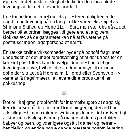
øjemed er det bestemt klogt at du finder den forventede
leveringstid for det relevante produkt.
En stor portion internet outlets præsterer muligheden for
dag-til-dag levering på en lang række varer, eksempelvis
Shimano Skiftegreb Højre 11g – Sort, men vær obs på at det
beroer på at ordren lægges tidligere end et angivent
klokkeslæt, så de garanteret kan nå at få varerne på
posthuset inden lagerpersonalet har fri.
En række online virksomheder byder på portofri fragt, men
undertiden er det under forudsætning af at der købes for en
konkret pris. Ellers kan du vælge den mest betalelige
leveringsudgave, hvilket ofte – uden hensyn til om man
opholder sig tæt på Hørsholm, Lillerød eller Svenstrup – vil
være at få fragtfirmaet til at levere dine produkter til en
pakkeshop.
Det er i høj grad problemfrit for internetbrugere at søge sig
frem til priser på flere internet forretninger, og derved har
adskillige Shimano internet webshops fundet det nødvendigt
at stampe udsalgspriserne på mange af deres produkter – til
babyer og børn, og yderligere også til damer og herrer –
betydeligt, og endda nogle gange præstere portofri levering.