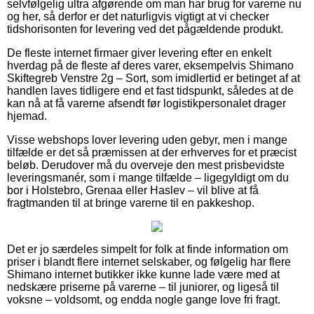
selvfølgelig ultra afgørende om man har brug for varerne nu
og her, så derfor er det naturligvis vigtigt at vi checker
tidshorisonten for levering ved det pågældende produkt.
De fleste internet firmaer giver levering efter en enkelt
hverdag på de fleste af deres varer, eksempelvis Shimano
Skiftegreb Venstre 2g – Sort, som imidlertid er betinget af at
handlen laves tidligere end et fast tidspunkt, således at de
kan nå at få varerne afsendt før logistikpersonalet drager
hjemad.
Visse webshops lover levering uden gebyr, men i mange
tilfælde er det så præmissen at der erhverves for et præcist
beløb. Derudover må du overveje den mest prisbevidste
leveringsmanér, som i mange tilfælde – ligegyldigt om du
bor i Holstebro, Grenaa eller Haslev – vil blive at få
fragtmanden til at bringe varerne til en pakkeshop.
Det er jo særdeles simpelt for folk at finde information om
priser i blandt flere internet selskaber, og følgelig har flere
Shimano internet butikker ikke kunne lade være med at
nedskære priserne på varerne – til juniorer, og ligeså til
voksne – voldsomt, og endda nogle gange love fri fragt.