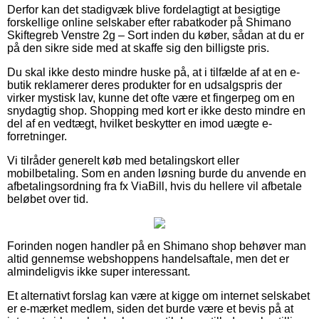
Derfor kan det stadigvæk blive fordelagtigt at besigtige
forskellige online selskaber efter rabatkoder på Shimano
Skiftegreb Venstre 2g – Sort inden du køber, sådan at du er
på den sikre side med at skaffe sig den billigste pris.
Du skal ikke desto mindre huske på, at i tilfælde af at en e-
butik reklamerer deres produkter for en udsalgspris der
virker mystisk lav, kunne det ofte være et fingerpeg om en
snydagtig shop. Shopping med kort er ikke desto mindre en
del af en vedtægt, hvilket beskytter en imod uægte e-
forretninger.
Vi tilråder generelt køb med betalingskort eller
mobilbetaling. Som en anden løsning burde du anvende en
afbetalingsordning fra fx ViaBill, hvis du hellere vil afbetale
beløbet over tid.
Forinden nogen handler på en Shimano shop behøver man
altid gennemse webshoppens handelsaftale, men det er
almindeligvis ikke super interessant.
Et alternativt forslag kan være at kigge om internet selskabet
er e-mærket medlem, siden det burde være et bevis på at