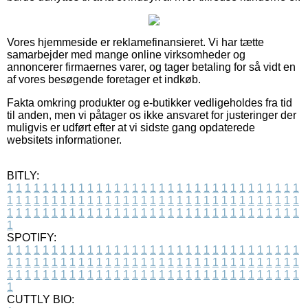
Vores hjemmeside er reklamefinansieret. Vi har tætte
samarbejder med mange online virksomheder og
annoncerer firmaernes varer, og tager betaling for så vidt en
af vores besøgende foretager et indkøb.
Fakta omkring produkter og e-butikker vedligeholdes fra tid
til anden, men vi påtager os ikke ansvaret for justeringer der
muligvis er udført efter at vi sidste gang opdaterede
websitets informationer.
BITLY:
1
1
1
1
1
1
1
1
1
1
1
1
1
1
1
1
1
1
1
1
1
1
1
1
1
1
1
1
1
1
1
1
1
1
1
1
1
1
1
1
1
1
1
1
1
1
1
1
1
1
1
1
1
1
1
1
1
1
1
1
1
1
1
1
1
1
1
1
1
1
1
1
1
1
1
1
1
1
1
1
1
1
1
1
1
1
1
1
1
1
1
1
1
1
1
1
1
1
1
1
SPOTIFY:
1
1
1
1
1
1
1
1
1
1
1
1
1
1
1
1
1
1
1
1
1
1
1
1
1
1
1
1
1
1
1
1
1
1
1
1
1
1
1
1
1
1
1
1
1
1
1
1
1
1
1
1
1
1
1
1
1
1
1
1
1
1
1
1
1
1
1
1
1
1
1
1
1
1
1
1
1
1
1
1
1
1
1
1
1
1
1
1
1
1
1
1
1
1
1
1
1
1
1
1
CUTTLY BIO: