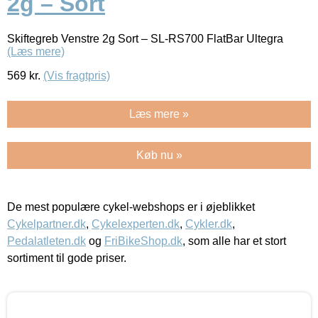
2g – Sort
Skiftegreb Venstre 2g Sort – SL-RS700 FlatBar Ultegra
(Læs mere)
569
kr.
(Vis fragtpris)
Læs mere »
Køb nu »
De mest populære cykel-webshops er i øjeblikket
Cykelpartner.dk
,
Cykelexperten.dk
,
Cykler.dk
,
Pedalatleten.dk
og
FriBikeShop.dk
, som alle har et stort
sortiment til gode priser.