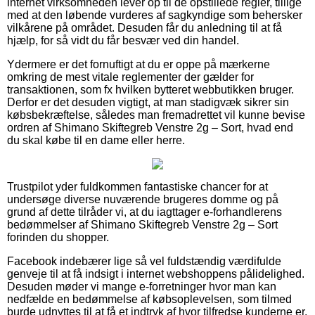
internet virksomheden lever op til de opstillede regler, tillige
med at den løbende vurderes af sagkyndige som behersker
vilkårene på området. Desuden får du anledning til at få
hjælp, for så vidt du får besvær ved din handel.
Ydermere er det fornuftigt at du er oppe på mærkerne
omkring de mest vitale reglementer der gælder for
transaktionen, som fx hvilken bytteret webbutikken bruger.
Derfor er det desuden vigtigt, at man stadigvæk sikrer sin
købsbekræftelse, således man fremadrettet vil kunne bevise
ordren af Shimano Skiftegreb Venstre 2g – Sort, hvad end
du skal købe til en dame eller herre.
Trustpilot yder fuldkommen fantastiske chancer for at
undersøge diverse nuværende brugeres domme og på
grund af dette tilråder vi, at du iagttager e-forhandlerens
bedømmelser af Shimano Skiftegreb Venstre 2g – Sort
forinden du shopper.
Facebook indebærer lige så vel fuldstændig værdifulde
genveje til at få indsigt i internet webshoppens pålidelighed.
Desuden møder vi mange e-forretninger hvor man kan
nedfælde en bedømmelse af købsoplevelsen, som tilmed
burde udnyttes til at få et indtryk af hvor tilfredse kunderne er.