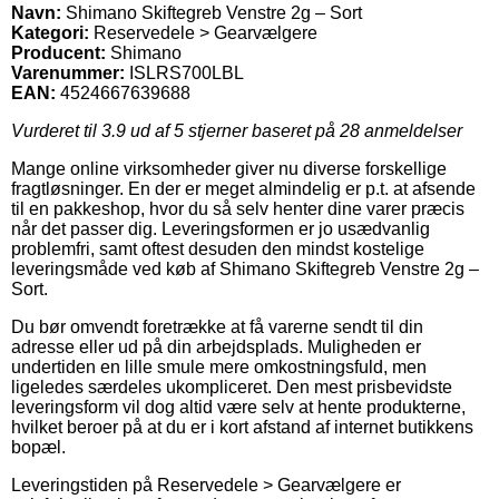
Navn:
Shimano Skiftegreb Venstre 2g – Sort
Kategori:
Reservedele > Gearvælgere
Producent:
Shimano
Varenummer:
ISLRS700LBL
EAN:
4524667639688
Vurderet til
3.9
ud af 5 stjerner baseret på
28
anmeldelser
Mange online virksomheder giver nu diverse forskellige
fragtløsninger. En der er meget almindelig er p.t. at afsende
til en pakkeshop, hvor du så selv henter dine varer præcis
når det passer dig. Leveringsformen er jo usædvanlig
problemfri, samt oftest desuden den mindst kostelige
leveringsmåde ved køb af Shimano Skiftegreb Venstre 2g –
Sort.
Du bør omvendt foretrække at få varerne sendt til din
adresse eller ud på din arbejdsplads. Muligheden er
undertiden en lille smule mere omkostningsfuld, men
ligeledes særdeles ukompliceret. Den mest prisbevidste
leveringsform vil dog altid være selv at hente produkterne,
hvilket beroer på at du er i kort afstand af internet butikkens
bopæl.
Leveringstiden på Reservedele > Gearvælgere er