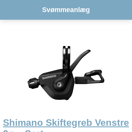
Svømmeanlæg
Shimano Skiftegreb Venstre