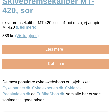
Skivebremsekaliber MT-
420, sor
skivebremsekaliber MT-420, sor – 4-pot resin, ej adapter
MT420
(Læs mere)
389
kr.
(Vis fragtpris)
Læs mere »
Køb nu »
De mest populære cykel-webshops er i øjeblikket
Cykelpartner.dk
,
Cykelexperten.dk
,
Cykler.dk
,
Pedalatleten.dk
og
FriBikeShop.dk
, som alle har et stort
sortiment til gode priser.