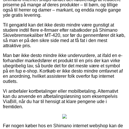
priserne på mange af deres produkter – til børn, og tillige
også til herrer og damer – markant, og endda nogle gange
yde gratis levering.
Til gengæld kan det ikke desto mindre være gunstigt at
studere indtil flere e-firmaer efter rabatkoder på Shimano
Skivebremsekaliber MT-420, sor før du gennemfører dit køb,
så man er på den sikre side med at få fat i den mest
attraktive pris.
Man bør ikke desto mindre ikke undervurdere, at ifald en e-
forhandler markedsfører et produkt til en pris der kan virke
ubegribelig lav, så burde det for det meste være et symbol
på en fup e-shop. Kortkøb er ikke desto mindre omfavnet af
en anordning, hvilket assisterer folk overfor fup internet
outlets.
Vi anbefaler kortbetalinger eller mobilbetaling. Alternativt
kan du anvende en afbetalingsløsning som eksempelvis
ViaBill, når du har til hensigt at klare pengene ude i
fremtiden.
Før nogen køber hos en Shimano internet webshop kan de