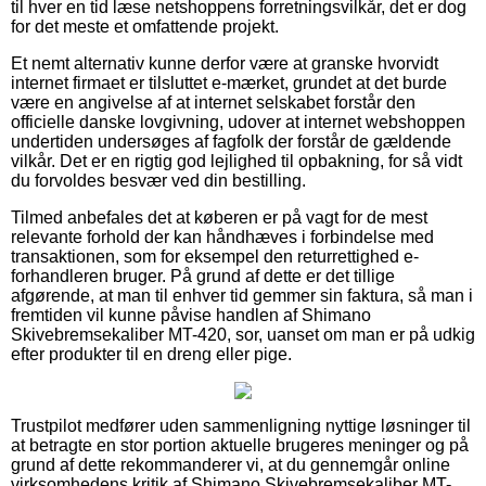
til hver en tid læse netshoppens forretningsvilkår, det er dog
for det meste et omfattende projekt.
Et nemt alternativ kunne derfor være at granske hvorvidt
internet firmaet er tilsluttet e-mærket, grundet at det burde
være en angivelse af at internet selskabet forstår den
officielle danske lovgivning, udover at internet webshoppen
undertiden undersøges af fagfolk der forstår de gældende
vilkår. Det er en rigtig god lejlighed til opbakning, for så vidt
du forvoldes besvær ved din bestilling.
Tilmed anbefales det at køberen er på vagt for de mest
relevante forhold der kan håndhæves i forbindelse med
transaktionen, som for eksempel den returrettighed e-
forhandleren bruger. På grund af dette er det tillige
afgørende, at man til enhver tid gemmer sin faktura, så man i
fremtiden vil kunne påvise handlen af Shimano
Skivebremsekaliber MT-420, sor, uanset om man er på udkig
efter produkter til en dreng eller pige.
Trustpilot medfører uden sammenligning nyttige løsninger til
at betragte en stor portion aktuelle brugeres meninger og på
grund af dette rekommanderer vi, at du gennemgår online
virksomhedens kritik af Shimano Skivebremsekaliber MT-