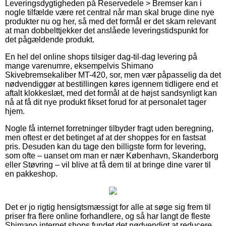
Leveringsdygtigheden på Reservedele > Bremser kan i
nogle tilfælde være ret central når man skal bruge dine nye
produkter nu og her, så med det formål er det skam relevant
at man dobbelttjekker det anslåede leveringstidspunkt for
det pågældende produkt.
En hel del online shops tilsiger dag-til-dag levering på
mange varenumre, eksempelvis Shimano
Skivebremsekaliber MT-420, sor, men vær påpasselig da det
nødvendiggør at bestillingen køres igennem tidligere end et
aftalt klokkeslæt, med det formål at de højst sandsynligt kan
nå at få dit nye produkt fikset forud for at personalet tager
hjem.
Nogle få internet forretninger tilbyder fragt uden beregning,
men oftest er det betinget af at der shoppes for en fastsat
pris. Desuden kan du tage den billigste form for levering,
som ofte – uanset om man er nær København, Skanderborg
eller Støvring – vil blive at få dem til at bringe dine varer til
en pakkeshop.
Det er jo rigtig hensigtsmæssigt for alle at søge sig frem til
priser fra flere online forhandlere, og så har langt de fleste
Shimano internet shops fundet det nødvendigt at reducere