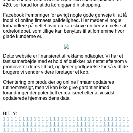
420, sor forud for at du færdiggør din shopping.
Facebook frembringer for øvrigt nogle gode genveje til at få
indblik i online firmaets pålidelighed. Her møder vi nogle
forhandlere på nettet hvor du kan skrive en bedømmelse af
ordreforløbet, som tillige kan benyttes til at fornemme hvor
glade kunderne er.
Dette website er finansieret af reklameindtægter. Vi har et
fast samarbejde med et hold af butikker på nettet eftersom vi
promoverer deres tilbud, og tjener godtgørelse for så vidt de
brugere vi sender videre foretager et køb.
Orientering om produkter og online firmaer opdateres
rutinemæssigt, men vi kan ikke give garantier imod
forandringer der potentielt er realiseret efter at vi sidst
opdaterede hjemmesidens data.
BITLY:
1
1
1
1
1
1
1
1
1
1
1
1
1
1
1
1
1
1
1
1
1
1
1
1
1
1
1
1
1
1
1
1
1
1
1
1
1
1
1
1
1
1
1
1
1
1
1
1
1
1
1
1
1
1
1
1
1
1
1
1
1
1
1
1
1
1
1
1
1
1
1
1
1
1
1
1
1
1
1
1
1
1
1
1
1
1
1
1
1
1
1
1
1
1
1
1
1
1
1