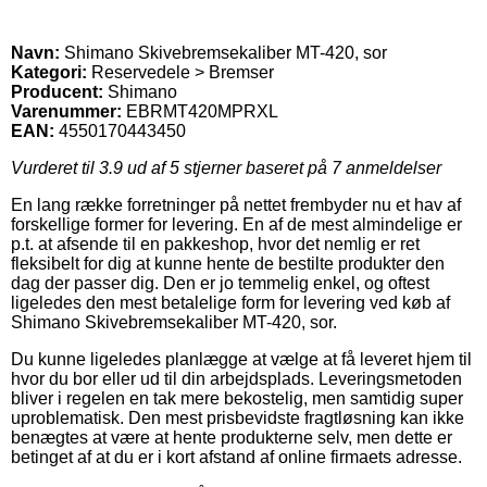
Navn:
Shimano Skivebremsekaliber MT-420, sor
Kategori:
Reservedele > Bremser
Producent:
Shimano
Varenummer:
EBRMT420MPRXL
EAN:
4550170443450
Vurderet til
3.9
ud af 5 stjerner baseret på
7
anmeldelser
En lang række forretninger på nettet frembyder nu et hav af
forskellige former for levering. En af de mest almindelige er
p.t. at afsende til en pakkeshop, hvor det nemlig er ret
fleksibelt for dig at kunne hente de bestilte produkter den
dag der passer dig. Den er jo temmelig enkel, og oftest
ligeledes den mest betalelige form for levering ved køb af
Shimano Skivebremsekaliber MT-420, sor.
Du kunne ligeledes planlægge at vælge at få leveret hjem til
hvor du bor eller ud til din arbejdsplads. Leveringsmetoden
bliver i regelen en tak mere bekostelig, men samtidig super
uproblematisk. Den mest prisbevidste fragtløsning kan ikke
benægtes at være at hente produkterne selv, men dette er
betinget af at du er i kort afstand af online firmaets adresse.