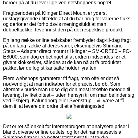
beroer på at du lever lige ved netshoppens bopæl.
Fragtperioden på Klinger Direct Mount er yderst
udslagsgivende i tilfælde af at du har brug for varerne fluks,
og derfor er det forholdsvis meningsfuldt at man
dobbelttjekker leveringstiden på det respektive produkt.
En lang række online selskaber frembyder dag-til-dag fragt
på en lang række af deres varer, eksempelvis Shimano
Steps – Adapter direct mount til klinger – SM-CRE80 – FC-
E8000, som dog er betinget af at ordren indsendes før et
givent klokkeslæt, således at de kan nå at få produktet
pakket før de logistikansatte holder fyraften.
Flere webshops garanterer fri fragt, men ofte er det så
nødvendigt at man indkøber for et præcist beløb. Som
alternativ burde man udse dig den mest letkøbte metode til
levering, hvilket oftest – uden hensyn til om man befinder sig
ved Esbjerg, Kalundborg eller Svenstrup – vil være at få
dem til at levere din ordre til et afhentningssted.
Det er ret så enkelt for internetbrugere at analysere priser i
blandt diverse online outlets, og for det har massevis af
Shimano firmaer på nettet været nødt til at trykke