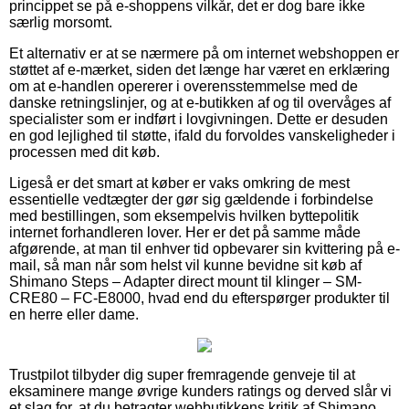
princippet se på e-shoppens vilkår, det er dog bare ikke
særlig morsomt.
Et alternativ er at se nærmere på om internet webshoppen er
støttet af e-mærket, siden det længe har været en erklæring
om at e-handlen opererer i overensstemmelse med de
danske retningslinjer, og at e-butikken af og til overvåges af
specialister som er indført i lovgivningen. Dette er desuden
en god lejlighed til støtte, ifald du forvoldes vanskeligheder i
processen med dit køb.
Ligeså er det smart at køber er vaks omkring de mest
essentielle vedtægter der gør sig gældende i forbindelse
med bestillingen, som eksempelvis hvilken byttepolitik
internet forhandleren lover. Her er det på samme måde
afgørende, at man til enhver tid opbevarer sin kvittering på e-
mail, så man når som helst vil kunne bevidne sit køb af
Shimano Steps – Adapter direct mount til klinger – SM-
CRE80 – FC-E8000, hvad end du efterspørger produkter til
en herre eller dame.
Trustpilot tilbyder dig super fremragende genveje til at
eksaminere mange øvrige kunders ratings og derved slår vi
et slag for, at du betragter webbutikkens kritik af Shimano