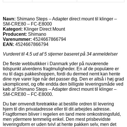
Navn:
Shimano Steps – Adapter direct mount til klinger –
SM-CRE80 – FC-E8000
Kategori:
Klinger Direct Mount
Producent:
Shimano
Varenummer:
4524667866794
EAN:
4524667866794
Vurderet til
4.5
ud af 5 stjerner baseret på
34
anmeldelser
De fleste webbutikker i Danmark yder på nuværende
tidspunkt alverdens fragtmuligheder. En af de populære er
nu til dags pakkeshoppen, fordi du dermed nemt kan hente
dine nye varer lige når det passer dig. Den er altså i høj grad
ukompliceret, og ofte endda den billigste leveringsmåde ved
køb af Shimano Steps – Adapter direct mount til klinger –
SM-CRE80 – FC-E8000.
Du bør omvendt foretrække at bestille ordren til levering
hjem til din privatadresse eller til dit arbejdes adresse.
Fragtformen bliver i regelen en tand mere omkostningsfuld,
men ydermere temmelig enkel. Den mest prisbevidste
leveringsform er uden tvivl at hente pakken selv, men det