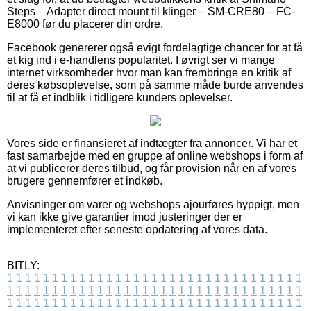
Steps – Adapter direct mount til klinger – SM-CRE80 – FC-
E8000 før du placerer din ordre.
Facebook genererer også evigt fordelagtige chancer for at få
et kig ind i e-handlens popularitet. I øvrigt ser vi mange
internet virksomheder hvor man kan frembringe en kritik af
deres købsoplevelse, som på samme måde burde anvendes
til at få et indblik i tidligere kunders oplevelser.
Vores side er finansieret af indtægter fra annoncer. Vi har et
fast samarbejde med en gruppe af online webshops i form af
at vi publicerer deres tilbud, og får provision når en af vores
brugere gennemfører et indkøb.
Anvisninger om varer og webshops ajourføres hyppigt, men
vi kan ikke give garantier imod justeringer der er
implementeret efter seneste opdatering af vores data.
BITLY:
1
1
1
1
1
1
1
1
1
1
1
1
1
1
1
1
1
1
1
1
1
1
1
1
1
1
1
1
1
1
1
1
1
1
1
1
1
1
1
1
1
1
1
1
1
1
1
1
1
1
1
1
1
1
1
1
1
1
1
1
1
1
1
1
1
1
1
1
1
1
1
1
1
1
1
1
1
1
1
1
1
1
1
1
1
1
1
1
1
1
1
1
1
1
1
1
1
1
1