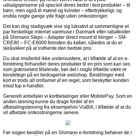
udsalgspriserne på specielt deres bedst i test produkter – til
børn, men også til mænd og kvinder – eftertrykkeligt, og
endda nogle gange yde fragt uden omkostninger.
Det kan dog stadigvæk vise sig lukrativt at sammenligne et
par forskellige internet varehuse i Danmark efter rabatkoder
på Shimano Steps – Adapter direct mount til klinger – SM-
CRE80 – FC-E8000 forinden du køber, således at du er
skråsikker på at indhente den bedste pris.
Du skal imidlertid ikke undervurdere, at i tilfælde af at en e-
forretning forhandler deres produkter til en pris som kan ses
som grænseløst tiltalende, bør det i nogle tilfælde være et
kendetegn på en bedragerisk webshop. Bestillinger med
kort er trods alt omfavnet af en regel, som beskytter kunden
imod fup e-handler.
Generelt anbefaler vi kortbetalinger eller MobilePay. Som en
anden løsning kunne du drage fordel af en
afbetalingsløsning fra eksempelvis ViaBill, i tilfælde af at du
vil afbetale omkostningerne senere.
Før nogen bestiller på en Shimano e-forretning behøver de i