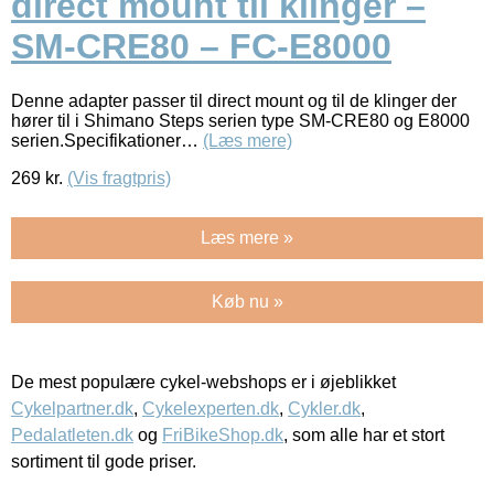
direct mount til klinger –
SM-CRE80 – FC-E8000
Denne adapter passer til direct mount og til de klinger der
hører til i Shimano Steps serien type SM-CRE80 og E8000
serien.Specifikationer…
(Læs mere)
269
kr.
(Vis fragtpris)
Læs mere »
Køb nu »
De mest populære cykel-webshops er i øjeblikket
Cykelpartner.dk
,
Cykelexperten.dk
,
Cykler.dk
,
Pedalatleten.dk
og
FriBikeShop.dk
, som alle har et stort
sortiment til gode priser.