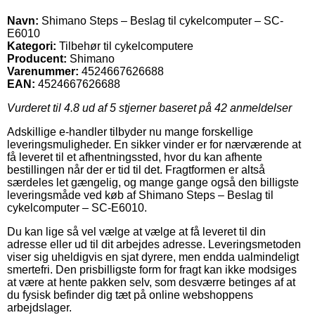
Navn:
Shimano Steps – Beslag til cykelcomputer – SC-
E6010
Kategori:
Tilbehør til cykelcomputere
Producent:
Shimano
Varenummer:
4524667626688
EAN:
4524667626688
Vurderet til
4.8
ud af 5 stjerner baseret på
42
anmeldelser
Adskillige e-handler tilbyder nu mange forskellige
leveringsmuligheder. En sikker vinder er for nærværende at
få leveret til et afhentningssted, hvor du kan afhente
bestillingen når der er tid til det. Fragtformen er altså
særdeles let gængelig, og mange gange også den billigste
leveringsmåde ved køb af Shimano Steps – Beslag til
cykelcomputer – SC-E6010.
Du kan lige så vel vælge at vælge at få leveret til din
adresse eller ud til dit arbejdes adresse. Leveringsmetoden
viser sig uheldigvis en sjat dyrere, men endda ualmindeligt
smertefri. Den prisbilligste form for fragt kan ikke modsiges
at være at hente pakken selv, som desværre betinges af at
du fysisk befinder dig tæt på online webshoppens
arbejdslager.