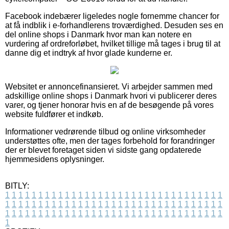
Facebook indebærer ligeledes nogle fornemme chancer for
at få indblik i e-forhandlerens troværdighed. Desuden ses en
del online shops i Danmark hvor man kan notere en
vurdering af ordreforløbet, hvilket tillige må tages i brug til at
danne dig et indtryk af hvor glade kunderne er.
Websitet er annoncefinansieret. Vi arbejder sammen med
adskillige online shops i Danmark hvori vi publicerer deres
varer, og tjener honorar hvis en af de besøgende på vores
website fuldfører et indkøb.
Informationer vedrørende tilbud og online virksomheder
understøttes ofte, men der tages forbehold for forandringer
der er blevet foretaget siden vi sidste gang opdaterede
hjemmesidens oplysninger.
BITLY:
1
1
1
1
1
1
1
1
1
1
1
1
1
1
1
1
1
1
1
1
1
1
1
1
1
1
1
1
1
1
1
1
1
1
1
1
1
1
1
1
1
1
1
1
1
1
1
1
1
1
1
1
1
1
1
1
1
1
1
1
1
1
1
1
1
1
1
1
1
1
1
1
1
1
1
1
1
1
1
1
1
1
1
1
1
1
1
1
1
1
1
1
1
1
1
1
1
1
1
1