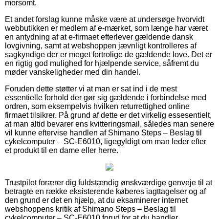
morsomt.
Et andet forslag kunne måske være at undersøge hvorvidt
webbutikken er medlem af e-mærket, som længe har været
en antydning af at e-firmaet efterlever gældende dansk
lovgivning, samt at webshoppen jævnligt kontrolleres af
sagkyndige der er meget fortrolige de gældende love. Det er
en rigtig god mulighed for hjælpende service, såfremt du
møder vanskeligheder med din handel.
Foruden dette støtter vi at man er sat ind i de mest
essentielle forhold der gør sig gældende i forbindelse med
ordren, som eksempelvis hvilken returrettighed online
firmaet tilsikrer. På grund af dette er det virkelig essesentielt,
at man altid bevarer ens kvitteringsmail, således man senere
vil kunne eftervise handlen af Shimano Steps – Beslag til
cykelcomputer – SC-E6010, ligegyldigt om man leder efter
et produkt til en dame eller herre.
Trustpilot forærer dig fuldstændig ønskværdige genveje til at
betragte en række eksisterende køberes iagttagelser og af
den grund er det en hjælp, at du eksaminerer internet
webshoppens kritik af Shimano Steps – Beslag til
cykelcomputer – SC-E6010 forud for at du handler.