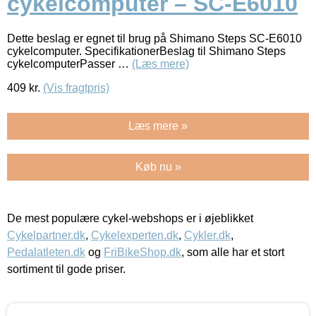
cykelcomputer – SC-E6010
Dette beslag er egnet til brug på Shimano Steps SC-E6010
cykelcomputer. SpecifikationerBeslag til Shimano Steps
cykelcomputerPasser …
(Læs mere)
409
kr.
(Vis fragtpris)
Læs mere »
Køb nu »
De mest populære cykel-webshops er i øjeblikket
Cykelpartner.dk
,
Cykelexperten.dk
,
Cykler.dk
,
Pedalatleten.dk
og
FriBikeShop.dk
, som alle har et stort
sortiment til gode priser.