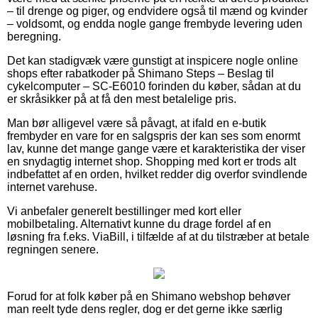
– til drenge og piger, og endvidere også til mænd og kvinder
– voldsomt, og endda nogle gange frembyde levering uden
beregning.
Det kan stadigvæk være gunstigt at inspicere nogle online
shops efter rabatkoder på Shimano Steps – Beslag til
cykelcomputer – SC-E6010 forinden du køber, sådan at du
er skråsikker på at få den mest betalelige pris.
Man bør alligevel være så påvagt, at ifald en e-butik
frembyder en vare for en salgspris der kan ses som enormt
lav, kunne det mange gange være et karakteristika der viser
en snydagtig internet shop. Shopping med kort er trods alt
indbefattet af en orden, hvilket redder dig overfor svindlende
internet varehuse.
Vi anbefaler generelt bestillinger med kort eller
mobilbetaling. Alternativt kunne du drage fordel af en
løsning fra f.eks. ViaBill, i tilfælde af at du tilstræber at betale
regningen senere.
Forud for at folk køber på en Shimano webshop behøver
man reelt tyde dens regler, dog er det gerne ikke særlig