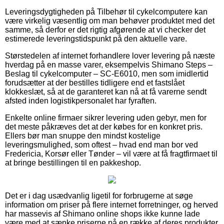
Leveringsdygtigheden på Tilbehør til cykelcomputere kan
være virkelig væsentlig om man behøver produktet med det
samme, så derfor er det rigtig afgørende at vi checker det
estimerede leveringstidspunkt på den aktuelle vare.
Størstedelen af internet forhandlere lover levering på næste
hverdag på en masse varer, eksempelvis Shimano Steps –
Beslag til cykelcomputer – SC-E6010, men som imidlertid
forudsætter at der bestilles tidligere end et fastslået
klokkeslæt, så at de garanteret kan nå at få varerne sendt
afsted inden logistikpersonalet har fyraften.
Enkelte online firmaer sikrer levering uden gebyr, men for
det meste påkræves det at der købes for en konkret pris.
Ellers bør man snuppe den mindst kostelige
leveringsmulighed, som oftest – hvad end man bor ved
Fredericia, Korsør eller Tønder – vil være at få fragtfirmaet til
at bringe bestillingen til en pakkeshop.
Det er i dag usædvanlig ligetil for forbrugerne at søge
information om priser på flere internet forretninger, og herved
har massevis af Shimano online shops ikke kunne lade
være med at sænke priserne på en række af deres produkter