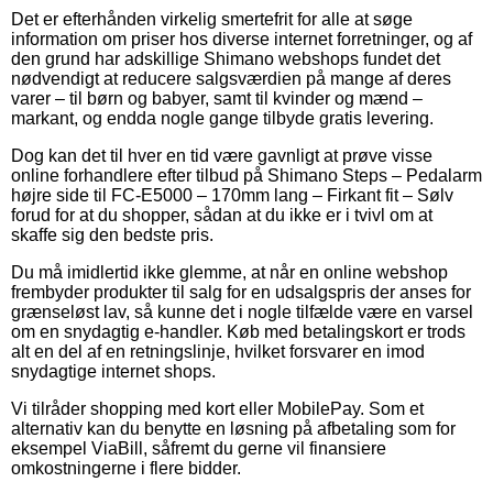
Det er efterhånden virkelig smertefrit for alle at søge
information om priser hos diverse internet forretninger, og af
den grund har adskillige Shimano webshops fundet det
nødvendigt at reducere salgsværdien på mange af deres
varer – til børn og babyer, samt til kvinder og mænd –
markant, og endda nogle gange tilbyde gratis levering.
Dog kan det til hver en tid være gavnligt at prøve visse
online forhandlere efter tilbud på Shimano Steps – Pedalarm
højre side til FC-E5000 – 170mm lang – Firkant fit – Sølv
forud for at du shopper, sådan at du ikke er i tvivl om at
skaffe sig den bedste pris.
Du må imidlertid ikke glemme, at når en online webshop
frembyder produkter til salg for en udsalgspris der anses for
grænseløst lav, så kunne det i nogle tilfælde være en varsel
om en snydagtig e-handler. Køb med betalingskort er trods
alt en del af en retningslinje, hvilket forsvarer en imod
snydagtige internet shops.
Vi tilråder shopping med kort eller MobilePay. Som et
alternativ kan du benytte en løsning på afbetaling som for
eksempel ViaBill, såfremt du gerne vil finansiere
omkostningerne i flere bidder.