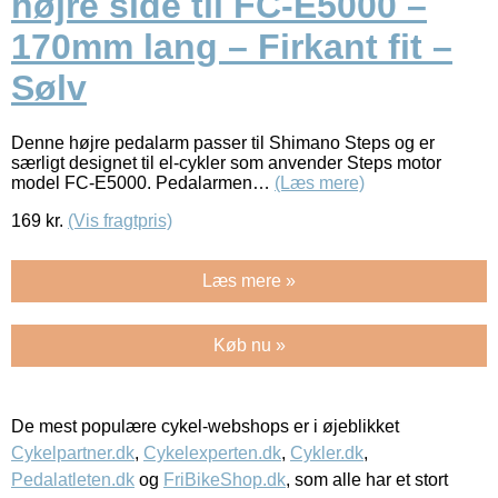
højre side til FC-E5000 –
170mm lang – Firkant fit –
Sølv
Denne højre pedalarm passer til Shimano Steps og er
særligt designet til el-cykler som anvender Steps motor
model FC-E5000. Pedalarmen…
(Læs mere)
169
kr.
(Vis fragtpris)
Læs mere »
Køb nu »
De mest populære cykel-webshops er i øjeblikket
Cykelpartner.dk
,
Cykelexperten.dk
,
Cykler.dk
,
Pedalatleten.dk
og
FriBikeShop.dk
, som alle har et stort