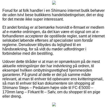
Forud for at folk handler i en Shimano internet butik behøver
de uden tvivl bese butikkens handelsbetingelser, det er dog
for det meste ikke super interessant.
Et andet forslag er at bemærke hvorvidt e-firmaet er medlem
af e-mærke ordningen, da det kan være et signal om at e-
forhandleren accepterer de opstillede regler, samt at internet
selskabet løbende efterses af specialister som forstår
reglerne. Derudover tilbydes du lejlighed til en
håndsrækning, for så vidt du møder udfordringer i
forbindelse med din bestilling.
Udover dette tilråder vi at man er opmærksom på de mest
aktuelle retningslinjer der har indvirkning på ordren, til
eksempel hvilken ombytningsrettighed hjemmesiden
garanterer. På grund af dette er det på samme måde
relevant, at man til enhver tid opbevarer ens kvitteringsmail,
så man til enhver tid kan dokumentere sin shopping af
Shimano Steps – Pedalarm højre side til FC-E5000 –
170mm lang – Firkant fit – Sølv, om du shopper til en pige
eller dreng.