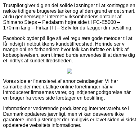
Trustpilot giver dig en del solide løsninger til at kortlægge en
række tidligere brugeres tanker og af den grund er det smart,
at du gennemsøger internet virksomhedens omtaler af
Shimano Steps – Pedalarm højre side til FC-E5000 –
170mm lang – Firkant fit – Sølv før du lægger din bestilling.
Facebook byder på lige så vel regulære gode metoder til at
få indsigt i netbutikkens kundetilfredshed. Herinde ser vi
mange online forhandlere hvor folk kan forfatte en kritik af
købsoplevelsen, som tilmed burde anvendes til at danne dig
et indtryk af kundetilfredsheden.
Vores side er finansieret af annonceindtægter. Vi har
samarbejder med utallige online forretninger når vi
introducerer firmaernes varer, og indtjener godtgørelse når
en bruger fra vores side foretager en bestilling.
Informationer vedrørende produkter og internet varehuse i
Danmark opdateres jævnligt, men vi kan desværre ikke
garantere imod justeringer der muligvis er lavet siden vi sidst
opdaterede websitets informationer.