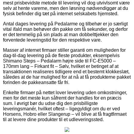
mest prisbevidste metode til levering vil dog utvivlsomt være
selv at hente varerne, men den løsning nødvendiggør at du
fysisk befinder dig tæt på internet selskabets hjemsted.
Antal dages levering på Pedalarme og tilbehør er jo særligt
vital ifald man behøver din pakke om få sekunder, og derfor
er det temmelig på sin plads at man dobbelttjekker den
forventede leveringstid for den respektive vare.
Masser af internet firmaer stiller garanti om muligheden for
dag-til-dag levering på de fleste produkter, eksempelvis
Shimano Steps – Pedalarm højre side til FC-E5000 –
170mm lang – Firkant fit – Sølv, hvilket er betinget af at
transaktionen realiseres tidligere end et bestemt klokkeslæt,
således at de har mulighed for at nå at få produkterne pakket
forinden de pakkeansatte får fri.
Enkelte firmaer på nettet lover levering uden omkostninger,
men for det meste kun såfremt der handles for en præcis
sum. I øvrigt bør du udse dig den prisbilligste
leveringsmanér, hvilket oftest – ligegyldigt om du er ved
Horsens, Hobro eller Slangerup – vil blive at få fragtfirmaet
til at levere dine produkter til et udleveringssted.