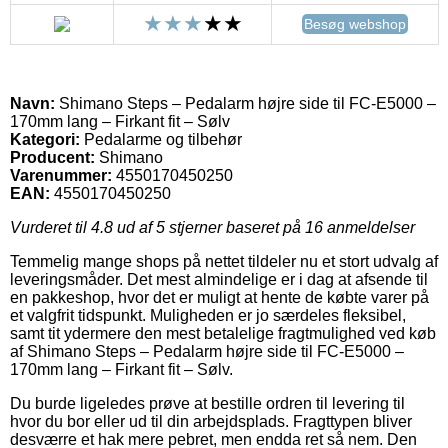
Besøg webshop
Navn:
Shimano Steps – Pedalarm højre side til FC-E5000 –
170mm lang – Firkant fit – Sølv
Kategori:
Pedalarme og tilbehør
Producent:
Shimano
Varenummer:
4550170450250
EAN:
4550170450250
Vurderet til
4.8
ud af 5 stjerner baseret på
16
anmeldelser
Temmelig mange shops på nettet tildeler nu et stort udvalg af
leveringsmåder. Det mest almindelige er i dag at afsende til
en pakkeshop, hvor det er muligt at hente de købte varer på
et valgfrit tidspunkt. Muligheden er jo særdeles fleksibel,
samt tit ydermere den mest betalelige fragtmulighed ved køb
af Shimano Steps – Pedalarm højre side til FC-E5000 –
170mm lang – Firkant fit – Sølv.
Du burde ligeledes prøve at bestille ordren til levering til
hvor du bor eller ud til din arbejdsplads. Fragttypen bliver
desværre et hak mere pebret, men endda ret så nem. Den