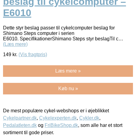
beslag til cykelcomputer –
E6010
Dette styr beslag passer til cykelcomputer beslag for
Shimano Steps computer i serien
E6010. SpecifikationerShimano Steps styr beslagTil c…
(Læs mere)
149
kr.
(Vis fragtpris)
Læs mere »
Køb nu »
De mest populære cykel-webshops er i øjeblikket
Cykelpartner.dk
,
Cykelexperten.dk
,
Cykler.dk
,
Pedalatleten.dk
og
FriBikeShop.dk
, som alle har et stort
sortiment til gode priser.