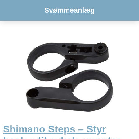
Svømmeanlæg
Shimano Steps – Styr