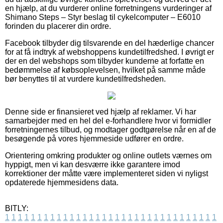
en hjælp, at du vurderer online forretningens vurderinger af
Shimano Steps – Styr beslag til cykelcomputer – E6010
forinden du placerer din ordre.
Facebook tilbyder dig tilsvarende en del hæderlige chancer
for at få indtryk af webshoppens kundetilfredshed. I øvrigt er
der en del webshops som tilbyder kunderne at forfatte en
bedømmelse af købsoplevelsen, hvilket på samme måde
bør benyttes til at vurdere kundetilfredsheden.
Denne side er finansieret ved hjælp af reklamer. Vi har
samarbejder med en hel del e-forhandlere hvor vi formidler
forretningernes tilbud, og modtager godtgørelse når en af de
besøgende på vores hjemmeside udfører en ordre.
Orientering omkring produkter og online outlets værnes om
hyppigt, men vi kan desværre ikke garantere imod
korrektioner der måtte være implementeret siden vi nyligst
opdaterede hjemmesidens data.
BITLY:
1
1
1
1
1
1
1
1
1
1
1
1
1
1
1
1
1
1
1
1
1
1
1
1
1
1
1
1
1
1
1
1
1