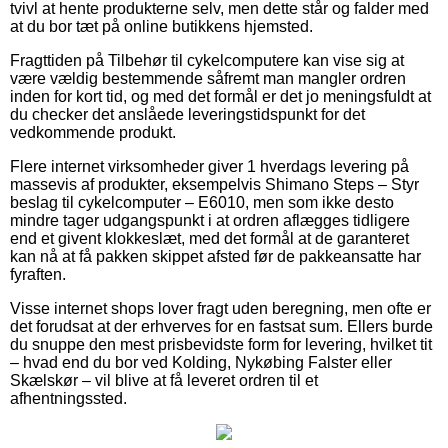
tvivl at hente produkterne selv, men dette står og falder med
at du bor tæt på online butikkens hjemsted.
Fragttiden på Tilbehør til cykelcomputere kan vise sig at
være vældig bestemmende såfremt man mangler ordren
inden for kort tid, og med det formål er det jo meningsfuldt at
du checker det anslåede leveringstidspunkt for det
vedkommende produkt.
Flere internet virksomheder giver 1 hverdags levering på
massevis af produkter, eksempelvis Shimano Steps – Styr
beslag til cykelcomputer – E6010, men som ikke desto
mindre tager udgangspunkt i at ordren aflægges tidligere
end et givent klokkeslæt, med det formål at de garanteret
kan nå at få pakken skippet afsted før de pakkeansatte har
fyraften.
Visse internet shops lover fragt uden beregning, men ofte er
det forudsat at der erhverves for en fastsat sum. Ellers burde
du snuppe den mest prisbevidste form for levering, hvilket tit
– hvad end du bor ved Kolding, Nykøbing Falster eller
Skælskør – vil blive at få leveret ordren til et
afhentningssted.