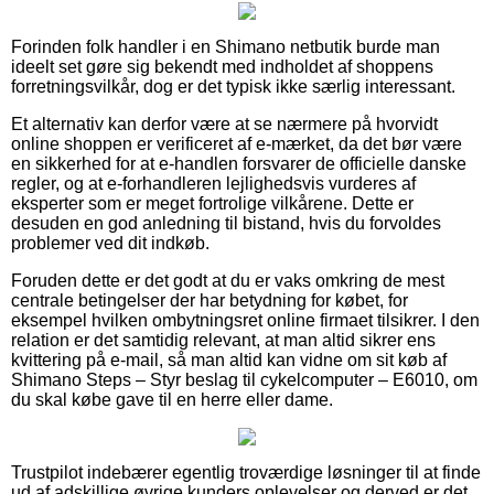
Forinden folk handler i en Shimano netbutik burde man
ideelt set gøre sig bekendt med indholdet af shoppens
forretningsvilkår, dog er det typisk ikke særlig interessant.
Et alternativ kan derfor være at se nærmere på hvorvidt
online shoppen er verificeret af e-mærket, da det bør være
en sikkerhed for at e-handlen forsvarer de officielle danske
regler, og at e-forhandleren lejlighedsvis vurderes af
eksperter som er meget fortrolige vilkårene. Dette er
desuden en god anledning til bistand, hvis du forvoldes
problemer ved dit indkøb.
Foruden dette er det godt at du er vaks omkring de mest
centrale betingelser der har betydning for købet, for
eksempel hvilken ombytningsret online firmaet tilsikrer. I den
relation er det samtidig relevant, at man altid sikrer ens
kvittering på e-mail, så man altid kan vidne om sit køb af
Shimano Steps – Styr beslag til cykelcomputer – E6010, om
du skal købe gave til en herre eller dame.
Trustpilot indebærer egentlig troværdige løsninger til at finde
ud af adskillige øvrige kunders oplevelser og derved er det