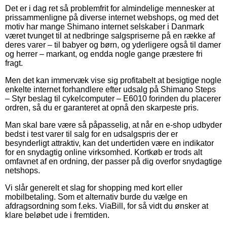
Det er i dag ret så problemfrit for almindelige mennesker at
prissammenligne på diverse internet webshops, og med det
motiv har mange Shimano internet selskaber i Danmark
været tvunget til at nedbringe salgspriserne på en række af
deres varer – til babyer og børn, og yderligere også til damer
og herrer – markant, og endda nogle gange præstere fri
fragt.
Men det kan immervæk vise sig profitabelt at besigtige nogle
enkelte internet forhandlere efter udsalg på Shimano Steps
– Styr beslag til cykelcomputer – E6010 forinden du placerer
ordren, så du er garanteret at opnå den skarpeste pris.
Man skal bare være så påpasselig, at når en e-shop udbyder
bedst i test varer til salg for en udsalgspris der er
besynderligt attraktiv, kan det undertiden være en indikator
for en snydagtig online virksomhed. Kortkøb er trods alt
omfavnet af en ordning, der passer på dig overfor snydagtige
netshops.
Vi slår generelt et slag for shopping med kort eller
mobilbetaling. Som et alternativ burde du vælge en
afdragsordning som f.eks. ViaBill, for så vidt du ønsker at
klare beløbet ude i fremtiden.