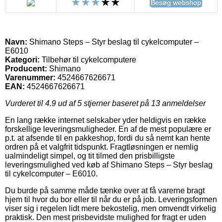
Besøg webshop
Navn:
Shimano Steps – Styr beslag til cykelcomputer –
E6010
Kategori:
Tilbehør til cykelcomputere
Producent:
Shimano
Varenummer:
4524667626671
EAN:
4524667626671
Vurderet til
4.9
ud af 5 stjerner baseret på
13
anmeldelser
En lang række internet selskaber yder heldigvis en række
forskellige leveringsmuligheder. En af de mest populære er
p.t. at afsende til en pakkeshop, fordi du så nemt kan hente
ordren på et valgfrit tidspunkt. Fragtløsningen er nemlig
ualmindeligt simpel, og tit tilmed den prisbilligste
leveringsmulighed ved køb af Shimano Steps – Styr beslag
til cykelcomputer – E6010.
Du burde på samme måde tænke over at få varerne bragt
hjem til hvor du bor eller til når du er på job. Leveringsformen
viser sig i regelen lidt mere bekostelig, men omvendt virkelig
praktisk. Den mest prisbevidste mulighed for fragt er uden