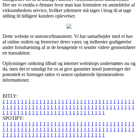
Her ser vi endda e-firmaer hvor man kan formulere en anmeldelse af
virksomhedens service, hvilket ydermere må tages i brug til at tage
stilling til tidligere kunders oplevelser.
Dette website er annoncefinansieret. Vi har samarbejder med et hav
af online outlets og fremviser deres varer, og indhenter godtgørelse
under forudsætning af at de besøgende vi sender videre gennemfører
en transaktion.
Oplysninger omkring tilbud og internet webshops understøttes nu og
da, men det er umuligt for os at give garantier imod justeringer der
potentielt er foretaget siden vi senest opdaterede hjemmesidens
informationer.
BITLY:
1
1
1
1
1
1
1
1
1
1
1
1
1
1
1
1
1
1
1
1
1
1
1
1
1
1
1
1
1
1
1
1
1
1
1
1
1
1
1
1
1
1
1
1
1
1
1
1
1
1
1
1
1
1
1
1
1
1
1
1
1
1
1
1
1
1
1
1
1
1
1
1
1
1
1
1
1
1
1
1
1
1
1
1
1
1
1
1
1
1
1
1
1
1
1
1
1
1
1
1
SPOTIFY:
1
1
1
1
1
1
1
1
1
1
1
1
1
1
1
1
1
1
1
1
1
1
1
1
1
1
1
1
1
1
1
1
1
1
1
1
1
1
1
1
1
1
1
1
1
1
1
1
1
1
1
1
1
1
1
1
1
1
1
1
1
1
1
1
1
1
1
1
1
1
1
1
1
1
1
1
1
1
1
1
1
1
1
1
1
1
1
1
1
1
1
1
1
1
1
1
1
1
1
1