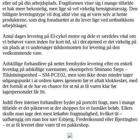
eller ud på din arbejdsplads. Fragtformen viser sig i mange tilfælde
et hak mere bekostelig, men lige så vel virkelig hensigtsmæssig. Den
billigste leveringstype vil dog altid vise sig at være selv at hente
produkterne, som dog forudsætter at du lever lige ved netbutikkens
arbejdslager.
Antal dages levering på El-cykel motor og dele er særdeles vital om
vi behøver varen inden for kort tid, så i det øjemed er det virkelig på
sin plads at vi undersøger tidshorisonten for levering på den
vedkommende vare.
Adskillige forhandlere på nettet frembyder levering efter en enkelt
hverdag på adskillige varenumre, eksempelvis Shimano Steps –
Tilslutningsenhed – SM-PCE02, men som ikke desto mindre tager
udgangspunkt i at ordren køres igennem før et aftalt klokkeslæt, med
det formål at de har en chance for at nå at få varen klar før
lagerpersonalet får fri.
Indtil flere internet forhandlere byder på portofri fragt, men i mange
tilfælde er det påkrævet at der shoppes for et fastslået beløb. Ellers
skulle man tage den mest letkøbte fragtmulighed, hvilket tit –
uafhængig om man bor nær Esbjerg, Frederikssund eller Bjerringbro
– er at få leveret dine varer til en pakkeshop.