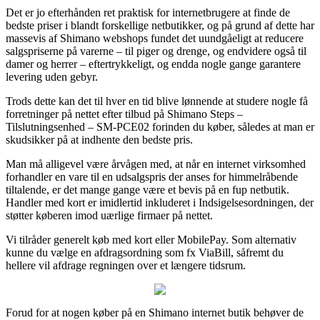
Det er jo efterhånden ret praktisk for internetbrugere at finde de
bedste priser i blandt forskellige netbutikker, og på grund af dette har
massevis af Shimano webshops fundet det uundgåeligt at reducere
salgspriserne på varerne – til piger og drenge, og endvidere også til
damer og herrer – eftertrykkeligt, og endda nogle gange garantere
levering uden gebyr.
Trods dette kan det til hver en tid blive lønnende at studere nogle få
forretninger på nettet efter tilbud på Shimano Steps –
Tilslutningsenhed – SM-PCE02 forinden du køber, således at man er
skudsikker på at indhente den bedste pris.
Man må alligevel være årvågen med, at når en internet virksomhed
forhandler en vare til en udsalgspris der anses for himmelråbende
tiltalende, er det mange gange være et bevis på en fup netbutik.
Handler med kort er imidlertid inkluderet i Indsigelsesordningen, der
støtter køberen imod uærlige firmaer på nettet.
Vi tilråder generelt køb med kort eller MobilePay. Som alternativ
kunne du vælge en afdragsordning som fx ViaBill, såfremt du
hellere vil afdrage regningen over et længere tidsrum.
Forud for at nogen køber på en Shimano internet butik behøver de