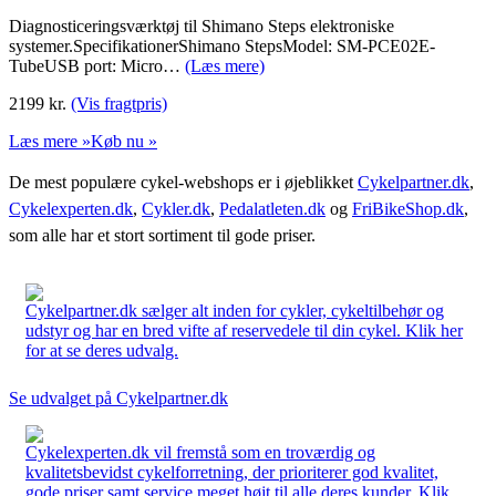
Diagnosticeringsværktøj til Shimano Steps elektroniske
systemer.SpecifikationerShimano StepsModel: SM-PCE02E-
TubeUSB port: Micro…
(Læs mere)
2199
kr.
(Vis fragtpris)
Læs mere »
Køb nu »
De mest populære cykel-webshops er i øjeblikket
Cykelpartner.dk
,
Cykelexperten.dk
,
Cykler.dk
,
Pedalatleten.dk
og
FriBikeShop.dk
,
som alle har et stort sortiment til gode priser.
Cykelpartner.dk sælger alt inden for cykler, cykeltilbehør og
udstyr og har en bred vifte af reservedele til din cykel. Klik her
for at se deres udvalg.
Se udvalget på Cykelpartner.dk
Cykelexperten.dk vil fremstå som en troværdig og
kvalitetsbevidst cykelforretning, der prioriterer god kvalitet,
gode priser samt service meget højt til alle deres kunder. Klik