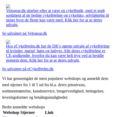
Velogear.dk stræber efter at være en cykelbutik, med et godt
sortiment af de bedste cykelhjelme og cykelsko, selvfølgelig til
priser hvor de fleste kan være med. Klik her for at se deres
udvalg.
Se udvalget på Velogear.dk
Hos eCykelhjelm.dk har de DK's største udvalg af cykelhjelme
til kvinder, mænd, børn og babyer. Alle deres cykelhjelme er
CE-godkendte, hvorfor du kan være helt tryg ved at bestille
gennem dem. Klik her for at se deres udvalg.
Se udvalget på eCykelhjelm.dk
Vi har gennemgået de mest populære webshops og anmeldt dem
med stjerner fra 1 til 5 ud fra bl.a. deres prisniveau,
sortimentstørrelse, kundeservice, brugervenlighed, betingelser,
leveringsformer og betalingsmuligheder.
Bedst anmeldte webshops
Webshop
Stjerner
Link