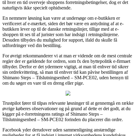
til hver en tid overveje shoppens forretningsbetingelser, dog er det
naturligvis ikke specielt ophidsende.
En nemmere løsning kan være at undersøge om e-butikken er
verificeret af e-mærket, siden det bør være en antydning af at e-
butikken lever op til de danske retningslinjer, tillige med at e-
shoppen tit ses til af jurister som har indsigt i retningslinjerne.
Desuden tilbydes du mulighed for support, ifald du skulle få
udfordringer ved din bestilling.
For øvrigt rekommanderer vi at man er vidende om de mest centrale
regler der er gældende for ordren, som fx den byttepolitik e-firmaet
tilbyder. Derfor er det ydermere vigtigt, at man til enhver tid sikrer
sin ordrekvittering, så man til enhver tid kan påvise bestillingen af
Shimano Steps – Tilslutningsenhed – SM-PCE02, uden hensyn til
om du søger en vare til en dreng eller pige.
Trustpilot fører til tilpas relevante løsninger til at gennemgå en række
øvrige køberes observationer og på grund af dette er det godt, at du
kigger på e-forretningens ratings af Shimano Steps –
Tilslutningsenhed – SM-PCE02 forinden du placerer din ordre.
Facebook yder derudover uden sammenligning anstændige
muligheder for at få indsigt i internet virksomhedens kundefokus.