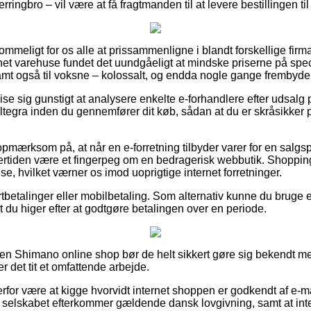
erringbro – vil være at få fragtmanden til at levere bestillingen ti
kommeligt for os alle at prissammenligne i blandt forskellige firma
et varehuse fundet det uundgåeligt at mindske priserne på speci
 samt også til voksne – kolossalt, og endda nogle gange frembyde 
vise sig gunstigt at analysere enkelte e-forhandlere efter udsal
egra inden du gennemfører dit køb, sådan at du er skråsikker 
pmærksom på, at når en e-forretning tilbyder varer for en salgsp
ertiden være et fingerpeg om en bedragerisk webbutik. Shopping 
e, hvilket værner os imod uoprigtige internet forretninger.
rtbetalinger eller mobilbetaling. Som alternativ kunne du bruge et
 du higer efter at godtgøre betalingen over en periode.
 en Shimano online shop bør de helt sikkert gøre sig bekendt me
r det tit et omfattende arbejde.
erfor være at kigge hvorvidt internet shoppen er godkendt af e-m
t selskabet efterkommer gældende dansk lovgivning, samt at in