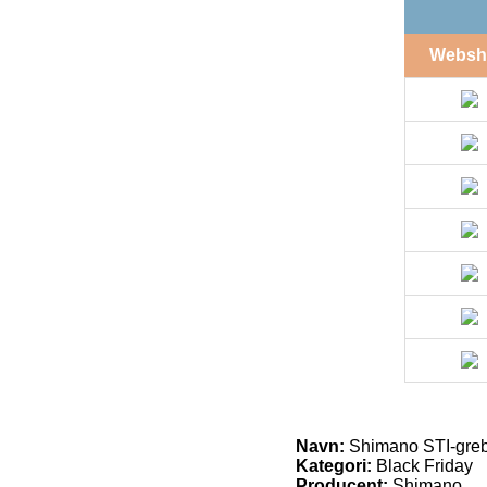
Websh
Navn:
Shimano STI-greb
Kategori:
Black Friday
Producent:
Shimano