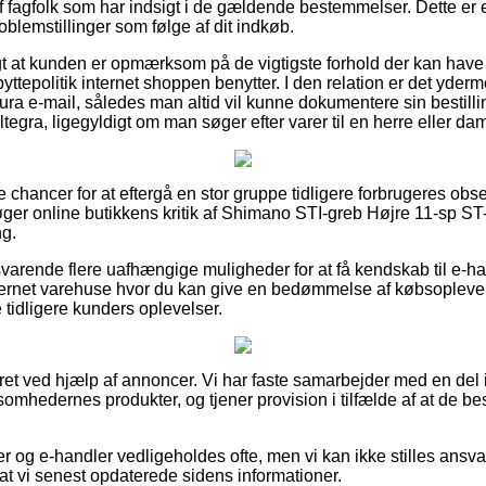
fagfolk som har indsigt i de gældende bestemmelser. Dette er en 
oblemstillinger som følge af dit indkøb.
igt at kunden er opmærksom på de vigtigste forhold der kan have
byttepolitik internet shoppen benytter. I den relation er det yde
tura e-mail, således man altid vil kunne dokumentere sin bestil
gra, ligegyldigt om man søger efter varer til en herre eller da
de chancer for at eftergå en stor gruppe tidligere forbrugeres obs
rsøger online butikkens kritik af Shimano STI-greb Højre 11-sp S
ng.
svarende flere uafhængige muligheder for at få kendskab til e-h
ternet varehuse hvor du kan give en bedømmelse af købsoplev
 tidligere kunders oplevelser.
eret ved hjælp af annoncer. Vi har faste samarbejder med en del 
ksomhedernes produkter, og tjener provision i tilfælde af at de 
 og e-handler vedligeholdes ofte, men vi kan ikke stilles ansvar
 at vi senest opdaterede sidens informationer.