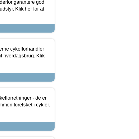
 derfor garantere god
dstyr. Klik her for at
erne cykelforhandler
til hverdagsbrug. Klik
lforretninger - de er
mmen forelsket i cykler.