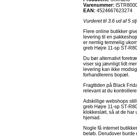
Varenummer:
ISTR800
EAN:
4524667623274
Vurderet til
3.6
ud af 5 st
Flere online butikker gi
levering til en pakkeshop
er nemlig temmelig ukom
greb Højre 11-sp ST-R80
Du bør alternativt foretræ
viser sig jævnligt lidt 
levering kan ikke modsig
forhandlerens bopæl.
Fragttiden på Black Friday
relevant at du kontroller
Adskillige webshops sti
greb Højre 11-sp ST-R8000
klokkeslæt, så at de har u
hjemad.
Nogle få internet butikk
beløb. Derudover burde d