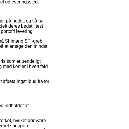
l et udleveringssted.
er på nettet, og så har
elt deres bedst i test
portofri levering.
g på Shimano STI-greb
på at antage den mindst
ris som er uendeligt
med kort er i hvert fald
 afbetalingstilbud fra for
d indholdet af
ærket, hvilket bør være
ternet shoppen