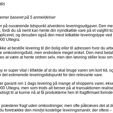
0RI
jerner baseret på
5
anmeldelser
ver på nuværende tidspunkt alverdens leveringsudgaver. Den mes
, fordi du så nemt kan hente din nyindkøbte vare på et valgfrit 
pliceret, og desuden også den mest letkøbte leveringstype ved
00 Ultegra.
kke at bestille levering til din bolig eller til adressen hvor du a
mere omkostningsfuld, men endvidere meget enkel. Den mest betal
es at være at hente ordren selv, men den løsning stiller krav om
 er super vital i tilfælde af at du skal bruge varen om kort tid, o
er det estimerede leveringstidspunkt for den relevante vare.
ller garanti om 1 dags levering på mange af shoppens varer, ek
 Ultegra, men som trods alt beroer på at transaktionen realisere
dsigt til at kunne nå at få produkterne hen til fragtfirmaet forin
er præsterer fragt uden omkostninger, men ofte påkræves det at d
u foretrække den mindst kostelige leveringsmanér, der oftest – 