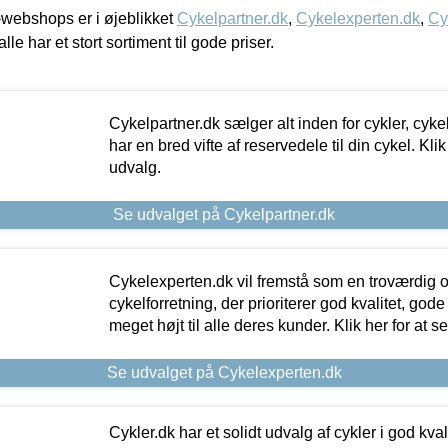
webshops er i øjeblikket
Cykelpartner.dk
,
Cykelexperten.dk
,
Cy
alle har et stort sortiment til gode priser.
Cykelpartner.dk sælger alt inden for cykler, cyke
har en bred vifte af reservedele til din cykel. Klik
udvalg.
Se udvalget på Cykelpartner.dk
Cykelexperten.dk vil fremstå som en troværdig o
cykelforretning, der prioriterer god kvalitet, god
meget højt til alle deres kunder. Klik her for at s
Se udvalget på Cykelexperten.dk
Cykler.dk har et solidt udvalg af cykler i god kvalit