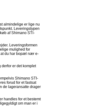
t almindelige er lige nu
tidspunkt. Leveringstypen
 køb af Shimano STI-
rbejder. Leveringsformen
elige mulighed for
 at du har bopæl nær e-
g derfor er det komplet
sempelvis Shimano STI-
s forud for et fastsat
den de lageransatte drager
er handles for et bestemt
ligegyldigt om man er i