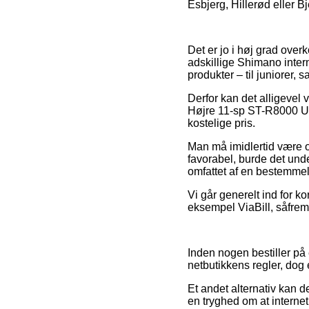
Esbjerg, Hillerød eller Bj
Det er jo i høj grad over
adskillige Shimano intern
produkter – til juniorer,
Derfor kan det alligevel 
Højre 11-sp ST-R8000 Ult
kostelige pris.
Man må imidlertid være o
favorabel, burde det und
omfattet af en bestemmels
Vi går generelt ind for ko
eksempel ViaBill, såfremt
Inden nogen bestiller på
netbutikkens regler, dog e
Et andet alternativ kan d
en tryghed om at interne