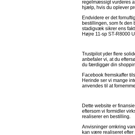
regelmæssigt vurderes af 
hjælp, hvis du oplever pr
Endvidere er det fornuft
bestillingen, som fx den 
stadigvæk sikrer ens fak
Højre 11-sp ST-R8000 Ulte
Trustpilot yder flere soli
anbefaler vi, at du efte
du færdiggør din shoppi
Facebook fremskaffer til
Herinde ser vi mange in
anvendes til at fornemme
Dette website er finansi
eftersom vi formidler vir
realiserer en bestilling.
Anvisninger omkring varer
kan være realiseret efter