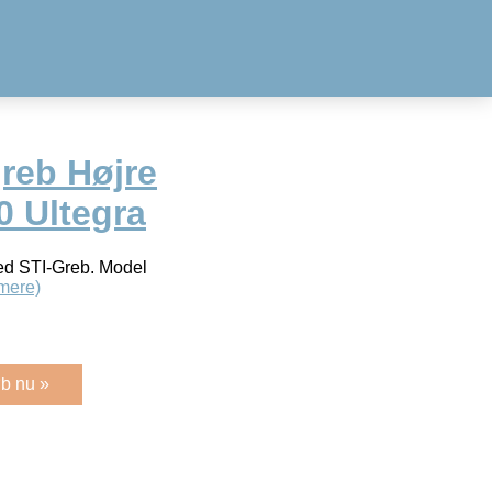
reb Højre
0 Ultegra
ed STI-Greb. Model
mere)
b nu »