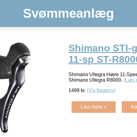
Svømmeanlæg
Shimano STI-g
11-sp ST-R800
Shimano Ultegra Højre 11-Spe
Shimano Ultegra R8000.
(Læs 
1499
kr.
(Vis fragtpris)
Læs mere »
Kø