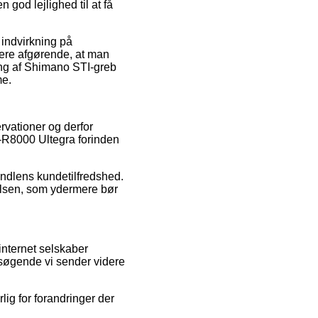
god lejlighed til at få
 indvirkning på
rmere afgørende, at man
ling af Shimano STI-greb
me.
ervationer og derfor
T-R8000 Ultegra forinden
andlens kundetilfredshed.
elsen, som ydermere bør
internet selskaber
besøgende vi sender videre
lig for forandringer der