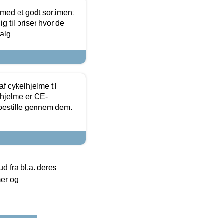
 med et godt sortiment
g til priser hvor de
alg.
f cykelhjelme til
lhjelme er CE-
 bestille gennem dem.
 fra bl.a. deres
mer og