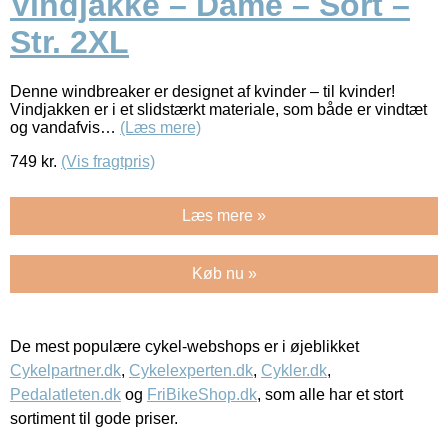
Vindjakke – Dame – Sort –
Str. 2XL
Denne windbreaker er designet af kvinder – til kvinder!
Vindjakken er i et slidstærkt materiale, som både er vindtæt
og vandafvis…
(Læs mere)
749
kr.
(Vis fragtpris)
Læs mere »
Køb nu »
De mest populære cykel-webshops er i øjeblikket
Cykelpartner.dk
,
Cykelexperten.dk
,
Cykler.dk
,
Pedalatleten.dk
og
FriBikeShop.dk
, som alle har et stort
sortiment til gode priser.