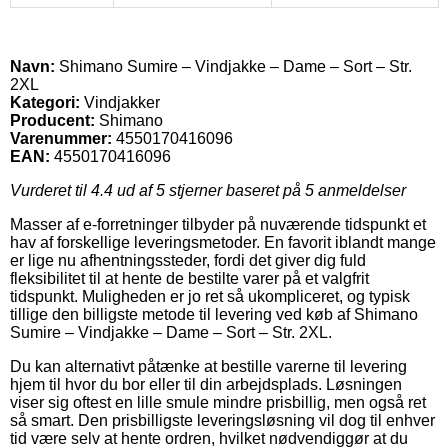
Navn:
Shimano Sumire – Vindjakke – Dame – Sort – Str.
2XL
Kategori:
Vindjakker
Producent:
Shimano
Varenummer:
4550170416096
EAN:
4550170416096
Vurderet til
4.4
ud af 5 stjerner baseret på
5
anmeldelser
Masser af e-forretninger tilbyder på nuværende tidspunkt et
hav af forskellige leveringsmetoder. En favorit iblandt mange
er lige nu afhentningssteder, fordi det giver dig fuld
fleksibilitet til at hente de bestilte varer på et valgfrit
tidspunkt. Muligheden er jo ret så ukompliceret, og typisk
tillige den billigste metode til levering ved køb af Shimano
Sumire – Vindjakke – Dame – Sort – Str. 2XL.
Du kan alternativt påtænke at bestille varerne til levering
hjem til hvor du bor eller til din arbejdsplads. Løsningen
viser sig oftest en lille smule mindre prisbillig, men også ret
så smart. Den prisbilligste leveringsløsning vil dog til enhver
tid være selv at hente ordren, hvilket nødvendiggør at du