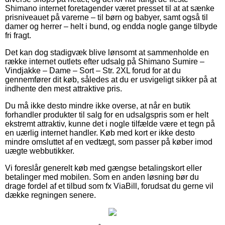
Shimano internet foretagender været presset til at at sænke
prisniveauet på varerne – til børn og babyer, samt også til
damer og herrer – helt i bund, og endda nogle gange tilbyde
fri fragt.
Det kan dog stadigvæk blive lønsomt at sammenholde en
række internet outlets efter udsalg på Shimano Sumire –
Vindjakke – Dame – Sort – Str. 2XL forud for at du
gennemfører dit køb, således at du er usvigeligt sikker på at
indhente den mest attraktive pris.
Du må ikke desto mindre ikke overse, at når en butik
forhandler produkter til salg for en udsalgspris som er helt
ekstremt attraktiv, kunne det i nogle tilfælde være et tegn på
en uærlig internet handler. Køb med kort er ikke desto
mindre omsluttet af en vedtægt, som passer på køber imod
uægte webbutikker.
Vi foreslår generelt køb med gængse betalingskort eller
betalinger med mobilen. Som en anden løsning bør du
drage fordel af et tilbud som fx ViaBill, forudsat du gerne vil
dække regningen senere.