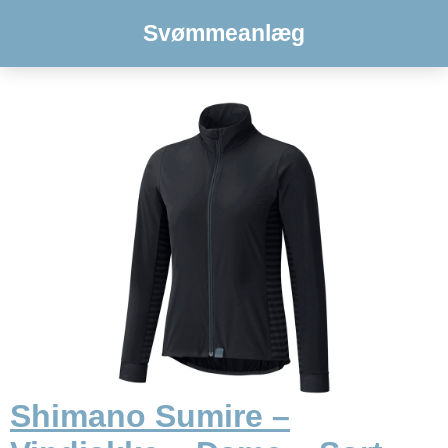
Svømmeanlæg
Shimano Sumire –