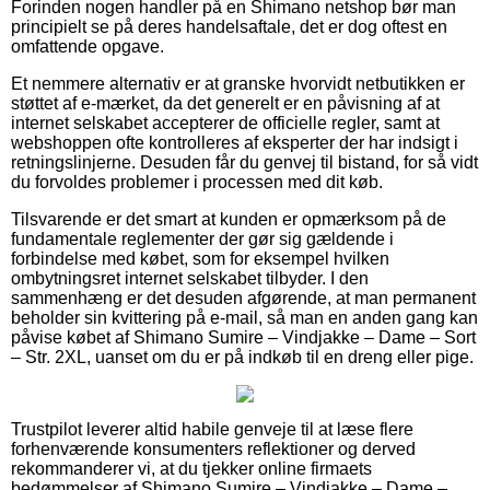
Forinden nogen handler på en Shimano netshop bør man
principielt se på deres handelsaftale, det er dog oftest en
omfattende opgave.
Et nemmere alternativ er at granske hvorvidt netbutikken er
støttet af e-mærket, da det generelt er en påvisning af at
internet selskabet accepterer de officielle regler, samt at
webshoppen ofte kontrolleres af eksperter der har indsigt i
retningslinjerne. Desuden får du genvej til bistand, for så vidt
du forvoldes problemer i processen med dit køb.
Tilsvarende er det smart at kunden er opmærksom på de
fundamentale reglementer der gør sig gældende i
forbindelse med købet, som for eksempel hvilken
ombytningsret internet selskabet tilbyder. I den
sammenhæng er det desuden afgørende, at man permanent
beholder sin kvittering på e-mail, så man en anden gang kan
påvise købet af Shimano Sumire – Vindjakke – Dame – Sort
– Str. 2XL, uanset om du er på indkøb til en dreng eller pige.
Trustpilot leverer altid habile genveje til at læse flere
forhenværende konsumenters reflektioner og derved
rekommanderer vi, at du tjekker online firmaets
bedømmelser af Shimano Sumire – Vindjakke – Dame –