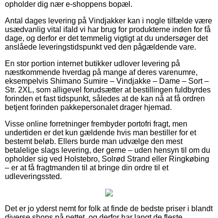
opholder dig nær e-shoppens bopæl.
Antal dages levering på Vindjakker kan i nogle tilfælde være
usædvanlig vital ifald vi har brug for produkterne inden for få
dage, og derfor er det temmelig vigtigt at du undersøger det
anslåede leveringstidspunkt ved den pågældende vare.
En stor portion internet butikker udlover levering på
næstkommende hverdag på mange af deres varenumre,
eksempelvis Shimano Sumire – Vindjakke – Dame – Sort –
Str. 2XL, som alligevel forudsætter at bestillingen fuldbyrdes
forinden et fast tidspunkt, således at de kan nå at få ordren
betjent forinden pakkepersonalet drager hjemad.
Visse online forretninger frembyder portofri fragt, men
undertiden er det kun gældende hvis man bestiller for et
bestemt beløb. Ellers burde man udvælge den mest
betalelige slags levering, der gerne – uden hensyn til om du
opholder sig ved Holstebro, Solrød Strand eller Ringkøbing
– er at få fragtmanden til at bringe din ordre til et
udleveringssted.
Det er jo yderst nemt for folk at finde de bedste priser i blandt
diverse shops på nettet, og derfor har langt de fleste