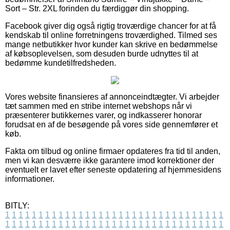
Sort – Str. 2XL forinden du færdiggør din shopping.
Facebook giver dig også rigtig troværdige chancer for at få
kendskab til online forretningens troværdighed. Tilmed ses
mange netbutikker hvor kunder kan skrive en bedømmelse
af købsoplevelsen, som desuden burde udnyttes til at
bedømme kundetilfredsheden.
Vores website finansieres af annonceindtægter. Vi arbejder
tæt sammen med en stribe internet webshops når vi
præsenterer butikkernes varer, og indkasserer honorar
forudsat en af de besøgende på vores side gennemfører et
køb.
Fakta om tilbud og online firmaer opdateres fra tid til anden,
men vi kan desværre ikke garantere imod korrektioner der
eventuelt er lavet efter seneste opdatering af hjemmesidens
informationer.
BITLY:
1
1
1
1
1
1
1
1
1
1
1
1
1
1
1
1
1
1
1
1
1
1
1
1
1
1
1
1
1
1
1
1
1
1
1
1
1
1
1
1
1
1
1
1
1
1
1
1
1
1
1
1
1
1
1
1
1
1
1
1
1
1
1
1
1
1