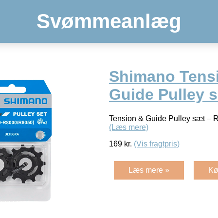
Svømmeanlæg
Shimano Tens
Guide Pulley 
Tension & Guide Pulley sæt –
(Læs mere)
169
kr.
(Vis fragtpris)
Læs mere »
Kø