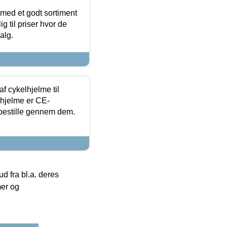
 med et godt sortiment
g til priser hvor de
alg.
f cykelhjelme til
lhjelme er CE-
 bestille gennem dem.
 fra bl.a. deres
mer og