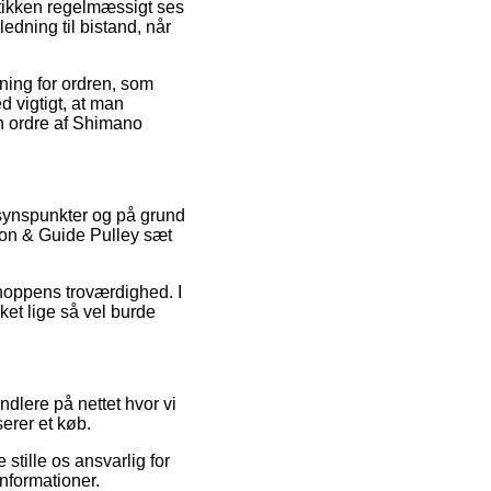
tikken regelmæssigt ses
edning til bistand, når
ning for ordren, som
d vigtigt, at man
n ordre af Shimano
 synspunkter og på grund
ion & Guide Pulley sæt
hoppens troværdighed. I
ket lige så vel burde
dlere på nettet hvor vi
serer et køb.
tille os ansvarlig for
informationer.