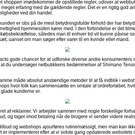
net shoppen imødekommer de opstillede regler, udover at webbu
 meget erfaring med de gældende regler. Det er en rigtig god anl
eligheder ved din handel.
t kunden er obs på de mest betydningsfulde forhold der har betyd
rettighed hjemmesiden kører med. I den forbindelse er det tilme
øbsbekræftelse, således man til enhver tid vil kunne påvise si
æt, uanset om man søger efter varer til en kvinde eller mand.
de facto gode chancer for at udforske diverse andre konsumenters
 for, at du undersøger netbutikkens bedømmelser af Shimano Tens
mme måde absolut anstændige metoder til at få indblik i webs
hops hvor folk kan sammensætte en omtale af ordreforløbet, hvil
r glade kunderne er.
et af reklamer. Vi arbejder sammen med nogle forskellige forhan
bud, og tager imod betaling når de brugere vi sender videre reali
ilbud og webshops ajourføres rutinemæssigt, men man kan ikke s
lt er implementeret efter at vi sidste gang opdaterede websitets 