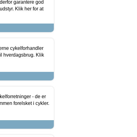
 derfor garantere god
dstyr. Klik her for at
erne cykelforhandler
til hverdagsbrug. Klik
lforretninger - de er
mmen forelsket i cykler.