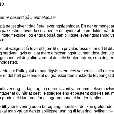
10
jerner baseret på
5
anmeldelser
å nettet giver i dag flere leveringsløsninger. En der er meget
 en pakkeshop, hvor du selv henter de nyindkøbte produkter når d
 rigtig fleksibel, og endda også den billigste leveringsløsning
sæt.
at vælge at få leveret hjem til din privatadresse eller ud til di
ig sædvanligvis en sjat mere omkostningsfuld, men desuden ult
gsmanér vil dog altid være at du selv henter ordren, som dog er 
lholdssted.
dele > Pulleyhjul er naturligvis særdeles væsentlig i tilfælde a
or er det helt passende at du gransker den anslåede leveringstid
udlover dag-til-dag fragt på deres favorit varenumre, eksempel
ager at du når at bestille tidligere end et bestemt klokkeslæt, 
 produktet klar forud for at lagerpersonalet holder fyraften.
r tilbyder levering uden beregning, men tit er det kun gældende h
al man vælge den prisbilligste løsning til levering, hvilket tit