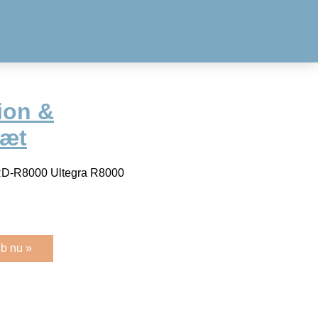
ion &
sæt
 RD-R8000 Ultegra R8000
b nu »