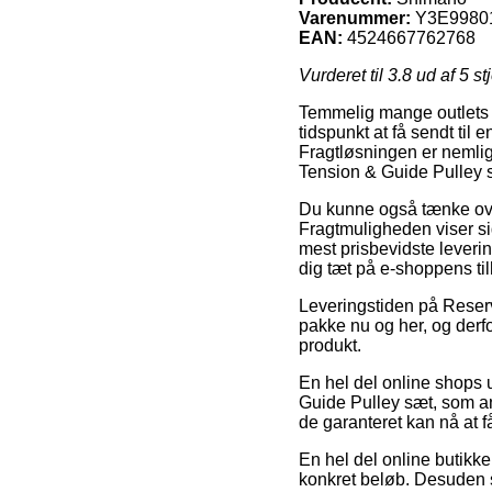
Varenummer:
Y3E9980
EAN:
4524667762768
Vurderet til
3.8
ud af 5 st
Temmelig mange outlets p
tidspunkt at få sendt til
Fragtløsningen er nemlig
Tension & Guide Pulley 
Du kunne også tænke over 
Fragtmuligheden viser s
mest prisbevidste leverin
dig tæt på e-shoppens ti
Leveringstiden på Reserve
pakke nu og her, og derf
produkt.
En hel del online shops 
Guide Pulley sæt, som ant
de garanteret kan nå at få
En hel del online butikke
konkret beløb. Desuden sk