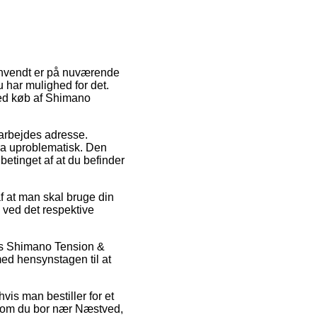
 anvendt er på nuværende
u har mulighed for det.
 ved køb af Shimano
t arbejdes adresse.
ra uproblematisk. Den
betinget af at du befinder
f at man skal bruge din
 ved det respektive
vis Shimano Tension &
med hensynstagen til at
vis man bestiller for et
 – om du bor nær Næstved,