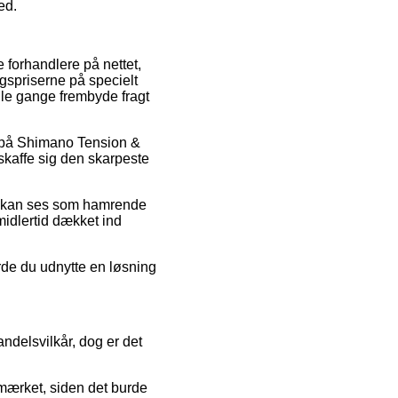
ed.
e forhandlere på nettet,
gspriserne på specielt
ogle gange frembyde fragt
at på Shimano Tension &
skaffe sig den skarpeste
der kan ses som hamrende
midlertid dækket ind
rde du udnytte en løsning
ndelsvilkår, dog er det
mærket, siden det burde