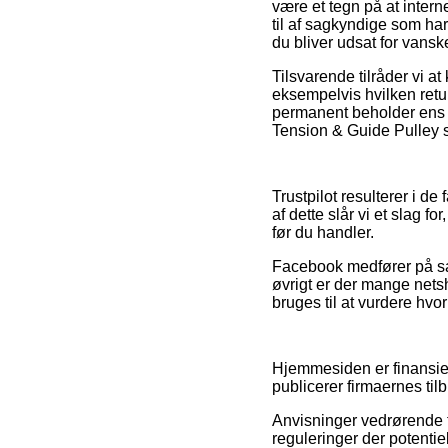
være et tegn på at inter
til af sagkyndige som har
du bliver udsat for vansk
Tilsvarende tilråder vi a
eksempelvis hvilken retur
permanent beholder ens k
Tension & Guide Pulley s
Trustpilot resulterer i 
af dette slår vi et slag
før du handler.
Facebook medfører på sa
øvrigt er der mange nets
bruges til at vurdere hvo
Hjemmesiden er finansier
publicerer firmaernes til
Anvisninger vedrørende t
reguleringer der potentie