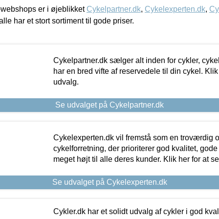
webshops er i øjeblikket
Cykelpartner.dk
,
Cykelexperten.dk
,
Cy
alle har et stort sortiment til gode priser.
Cykelpartner.dk sælger alt inden for cykler, cyke
har en bred vifte af reservedele til din cykel. Klik
udvalg.
Se udvalget på Cykelpartner.dk
Cykelexperten.dk vil fremstå som en troværdig o
cykelforretning, der prioriterer god kvalitet, god
meget højt til alle deres kunder. Klik her for at s
Se udvalget på Cykelexperten.dk
Cykler.dk har et solidt udvalg af cykler i god kvalit