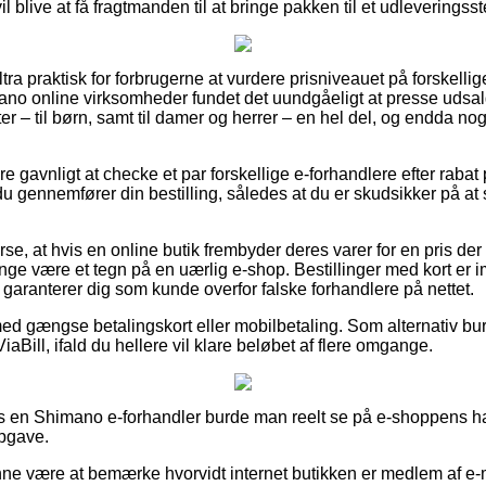
 blive at få fragtmanden til at bringe pakken til et udleveringsst
ltra praktisk for forbrugerne at vurdere prisniveauet på forskellig
ano online virksomheder fundet det uundgåeligt at presse udsal
ter – til børn, samt til damer og herrer – en hel del, og endda n
re gavnligt at checke et par forskellige e-forhandlere efter rab
u gennemfører din bestilling, således at du er skudsikker på at 
erse, at hvis en online butik frembyder deres varer for en pris 
nge være et tegn på en uærlig e-shop. Bestillinger med kort er i
 garanterer dig som kunde overfor falske forhandlere på nettet.
 med gængse betalingskort eller mobilbetaling. Som alternativ bu
iaBill, ifald du hellere vil klare beløbet af flere omgange.
s en Shimano e-forhandler burde man reelt se på e-shoppens ha
opgave.
e være at bemærke hvorvidt internet butikken er medlem af e-