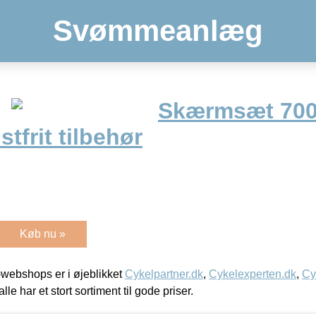
Svømmeanlæg
Skærmsæt 70
tfrit tilbehør
Køb nu »
webshops er i øjeblikket
Cykelpartner.dk
,
Cykelexperten.dk
,
Cy
alle har et stort sortiment til gode priser.