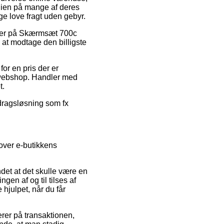
rdien på mange af deres
ge love fragt uden gebyr.
oder på Skærmsæt 700c
 at modtage den billigste
for en pris der er
e webshop. Handler med
t.
fdragsløsning som fx
 over e-butikkens
det at det skulle være en
gen af og til tilses af
hjulpet, når du får
erer på transaktionen,