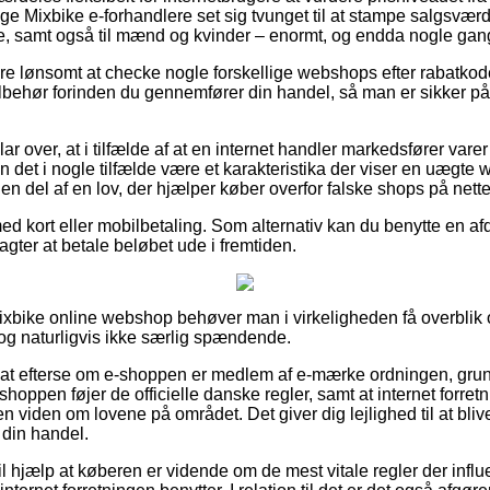
lige Mixbike e-forhandlere set sig tvunget til at stampe salgsvæ
nge, samt også til mænd og kvinder – enormt, og endda nogle gan
ære lønsomt at checke nogle forskellige webshops efter rabatk
tilbehør forinden du gennemfører din handel, så man er sikker på
ar over, at i tilfælde af at en internet handler markedsfører varer 
an det i nogle tilfælde være et karakteristika der viser en uægt
 en del af en lov, der hjælper køber overfor falske shops på nette
med kort eller mobilbetaling. Som alternativ kan du benytte en a
u agter at betale beløbet ude i fremtiden.
 Mixbike online webshop behøver man i virkeligheden få overblik
 dog naturligvis ikke særlig spændende.
 at efterse om e-shoppen er medlem af e-mærke ordningen, grun
hoppen føjer de officielle danske regler, samt at internet forretnin
viden om lovene på området. Det giver dig lejlighed til at blive 
din handel.
 hjælp at køberen er vidende om de mest vitale regler der influ