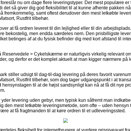
reslår nu om dage flere leveringstyper. Det mest populære er for
rdi det så giver dig god fleksibilitet til at kunne afhente pakken n
 så fremkommelig, samt oftest derudover den mest letkøbte lever
ort, Rustfrit tilbehør.
 at få ordren leveret til din lejlighed eller til din arbejdsplads
re bekostelig, men endda særdeles nem. Den prisbilligste leve
ilket betinges af at du fysisk befinder dig med kort afstand til i
Reservedele > Cykelskærme er naturligvis virkelig relevant om 
er, og derfor er det komplet aktuelt at man kigger nærmere på 
k stiller udsigt til dag-til-dag levering på deres favorit varen
ort, Rustfrit tilbehør, som dog tager udgangspunkt i at transa
 hensynstagen til at de højst sandsynligt kan nå at få dit nye pro
em.
ker yder levering uden gebyr, men typisk kun såfremt man indkøbe
dig den mest letkøbte leveringsmetode, som ofte – uden hensyn t
være at få fragtmanden til at køre ordren til et udleveringssted.
særdeles fleksibelt for internetbrugere at vurdere prisniveauet fr