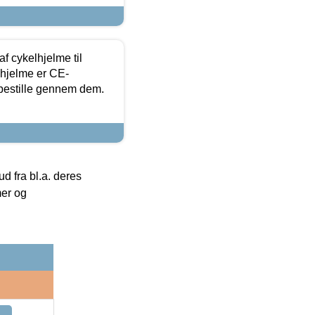
f cykelhjelme til
lhjelme er CE-
 bestille gennem dem.
 fra bl.a. deres
mer og