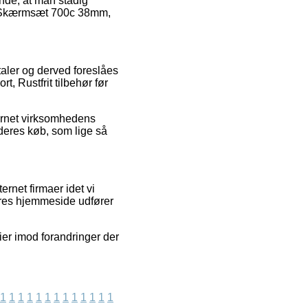
rende, at man stadig
af Skærmsæt 700c 38mm,
taler og derved foreslåes
 Rustfrit tilbehør før
ternet virksomhedens
deres køb, som lige så
rnet firmaer idet vi
ores hjemmeside udfører
er imod forandringer der
1
1
1
1
1
1
1
1
1
1
1
1
1