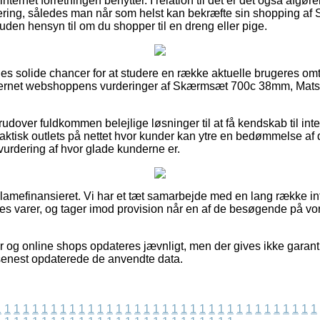
nternet forretningen benytter. I relation til det er det også afgø
tering, således man når som helst kan bekræfte sin shopping 
, uden hensyn til om du shopper til en dreng eller pige.
eles solide chancer for at studere en række aktuelle brugeres om
ternet webshoppens vurderinger af Skærmsæt 700c 38mm, Matsort,
udover fuldkommen belejlige løsninger til at få kendskab til in
aktisk outlets på nettet hvor kunder kan ytre en bedømmelse af 
l vurdering af hvor glade kunderne er.
amefinansieret. Vi har et tæt samarbejde med en lang række inte
es varer, og tager imod provision når en af de besøgende på v
og online shops opdateres jævnligt, men der gives ikke garanti
i senest opdaterede de anvendte data.
1
1
1
1
1
1
1
1
1
1
1
1
1
1
1
1
1
1
1
1
1
1
1
1
1
1
1
1
1
1
1
1
1
1
1