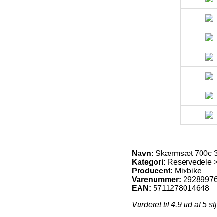
Navn:
Skærmsæt 700c 38m
Kategori:
Reservedele 
Producent:
Mixbike
Varenummer:
2928997
EAN:
5711278014648
Vurderet til
4.9
ud af 5 st