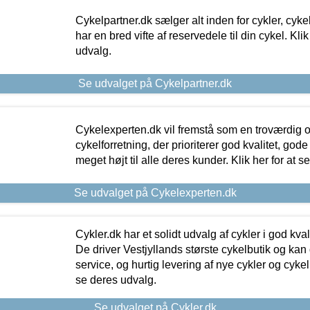
Cykelpartner.dk sælger alt inden for cykler, cyke
har en bred vifte af reservedele til din cykel. Klik
udvalg.
Se udvalget på Cykelpartner.dk
Cykelexperten.dk vil fremstå som en troværdig o
cykelforretning, der prioriterer god kvalitet, god
meget højt til alle deres kunder. Klik her for at s
Se udvalget på Cykelexperten.dk
Cykler.dk har et solidt udvalg af cykler i god kvalit
De driver Vestjyllands største cykelbutik og kan
service, og hurtig levering af nye cykler og cykelu
se deres udvalg.
Se udvalget på Cykler.dk