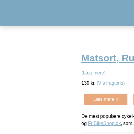
Matsort, Rus
(Læs mere)
139
kr.
(Vis fragtpris)
Læs mere »
De mest populære cykel-
og
FriBikeShop.dk
, som 