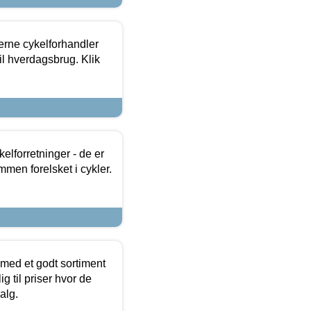
erne cykelforhandler
til hverdagsbrug. Klik
lforretninger - de er
mmen forelsket i cykler.
 med et godt sortiment
g til priser hvor de
alg.