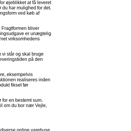
 øjeblikket at få leveret
år du har mulighed for det.
ingsform ved køb af
. Fragtformen bliver
ringsudgave er unægtelig
nternet virksomhedens
vi står og skal bruge
leveringstiden på den
umre, eksempelvis
ktionen realiseres inden
dukt fikset før
r for en bestemt sum.
il om du bor nær Vejle,
a diverse online varehuse,