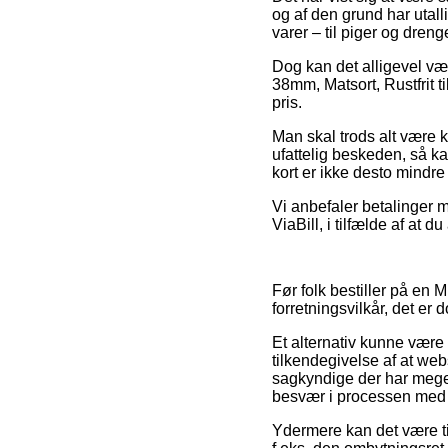
og af den grund har utal
varer – til piger og dre
Dog kan det alligevel v
38mm, Matsort, Rustfrit 
pris.
Man skal trods alt være kl
ufattelig beskeden, så k
kort er ikke desto mindre
Vi anbefaler betalinger 
ViaBill, i tilfælde af at d
Før folk bestiller på en
forretningsvilkår, det er
Et alternativ kunne være
tilkendegivelse af at webs
sagkyndige der har megen 
besvær i processen med 
Ydermere kan det være til