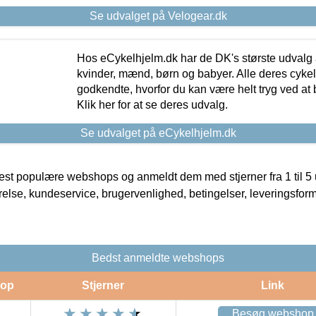
Se udvalget på Velogear.dk
Hos eCykelhjelm.dk har de DK's største udvalg a
kvinder, mænd, børn og babyer. Alle deres cyke
godkendte, hvorfor du kan være helt tryg ved at
Klik her for at se deres udvalg.
Se udvalget på eCykelhjelm.dk
t populære webshops og anmeldt dem med stjerner fra 1 til 5 ud
rrelse, kundeservice, brugervenlighed, betingelser, leveringsfor
Bedst anmeldte webshops
op
Stjerner
Link
Besøg webshop