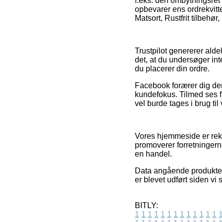
f.eks. den ombytningsret i
opbevarer ens ordrekvit
Matsort, Rustfrit tilbehør
Trustpilot genererer ald
det, at du undersøger in
du placerer din ordre.
Facebook forærer dig der
kundefokus. Tilmed ses f
vel burde tages i brug ti
Vores hjemmeside er rekl
promoverer forretningern
en handel.
Data angående produkter 
er blevet udført siden v
BITLY:
1
1
1
1
1
1
1
1
1
1
1
1
1