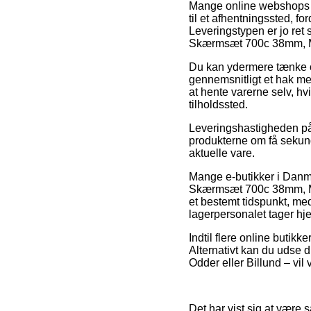
Mange online webshops fo
til et afhentningssted, fo
Leveringstypen er jo ret
Skærmsæt 700c 38mm, Mats
Du kan ydermere tænke over
gennemsnitligt et hak me
at hente varerne selv, hv
tilholdssted.
Leveringshastigheden på 
produkterne om få sekund
aktuelle vare.
Mange e-butikker i Danmar
Skærmsæt 700c 38mm, Mats
et bestemt tidspunkt, med
lagerpersonalet tager hj
Indtil flere online butik
Alternativt kan du udse 
Odder eller Billund – vil 
Det har vist sig at være 