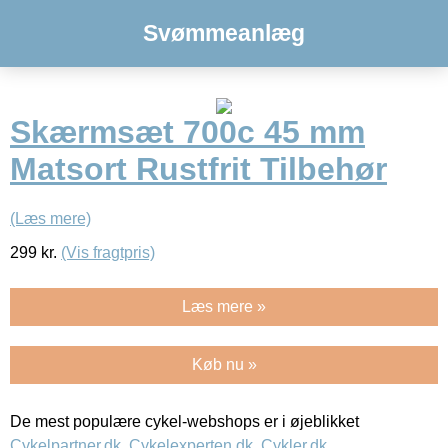
Svømmeanlæg
Skærmsæt 700c 45 mm
Matsort Rustfrit Tilbehør
(Læs mere)
299
kr.
(Vis fragtpris)
Læs mere »
Køb nu »
De mest populære cykel-webshops er i øjeblikket
Cykelpartner.dk
,
Cykelexperten.dk
,
Cykler.dk
,