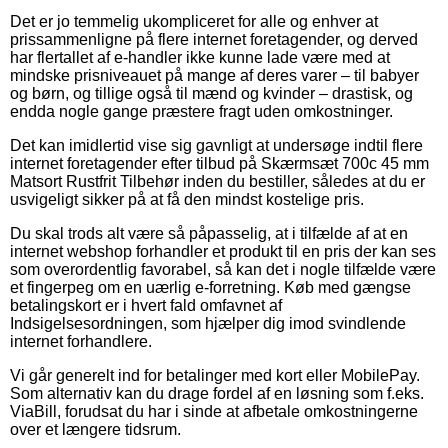
Det er jo temmelig ukompliceret for alle og enhver at
prissammenligne på flere internet foretagender, og derved
har flertallet af e-handler ikke kunne lade være med at
mindske prisniveauet på mange af deres varer – til babyer
og børn, og tillige også til mænd og kvinder – drastisk, og
endda nogle gange præstere fragt uden omkostninger.
Det kan imidlertid vise sig gavnligt at undersøge indtil flere
internet foretagender efter tilbud på Skærmsæt 700c 45 mm
Matsort Rustfrit Tilbehør inden du bestiller, således at du er
usvigeligt sikker på at få den mindst kostelige pris.
Du skal trods alt være så påpasselig, at i tilfælde af at en
internet webshop forhandler et produkt til en pris der kan ses
som overordentlig favorabel, så kan det i nogle tilfælde være
et fingerpeg om en uærlig e-forretning. Køb med gængse
betalingskort er i hvert fald omfavnet af
Indsigelsesordningen, som hjælper dig imod svindlende
internet forhandlere.
Vi går generelt ind for betalinger med kort eller MobilePay.
Som alternativ kan du drage fordel af en løsning som f.eks.
ViaBill, forudsat du har i sinde at afbetale omkostningerne
over et længere tidsrum.