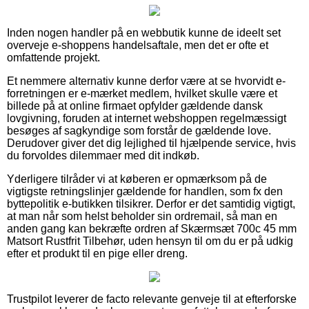
Inden nogen handler på en webbutik kunne de ideelt set
overveje e-shoppens handelsaftale, men det er ofte et
omfattende projekt.
Et nemmere alternativ kunne derfor være at se hvorvidt e-
forretningen er e-mærket medlem, hvilket skulle være et
billede på at online firmaet opfylder gældende dansk
lovgivning, foruden at internet webshoppen regelmæssigt
besøges af sagkyndige som forstår de gældende love.
Derudover giver det dig lejlighed til hjælpende service, hvis
du forvoldes dilemmaer med dit indkøb.
Yderligere tilråder vi at køberen er opmærksom på de
vigtigste retningslinjer gældende for handlen, som fx den
byttepolitik e-butikken tilsikrer. Derfor er det samtidig vigtigt,
at man når som helst beholder sin ordremail, så man en
anden gang kan bekræfte ordren af Skærmsæt 700c 45 mm
Matsort Rustfrit Tilbehør, uden hensyn til om du er på udkig
efter et produkt til en pige eller dreng.
Trustpilot leverer de facto relevante genveje til at efterforske