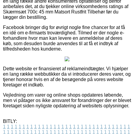
en lang række andre konsumenters opfattelser og derfor
anbefales det, at du tjekker online virksomhedens ratings af
Skærmsæt 700c 45 mm Matsort Rustfrit Tilbehør før du
lægger din bestilling.
Facebook bringer dig for øvrigt nogle fine chancer for at få
en idé om e-firmaets troværdighed. Tilmed er der nogle e-
forhandlere hvor man kan levere en anmeldelse af deres
køb, som desuden burde anvendes til at få et indtryk af
tilfredsheden hos kunderne.
Dette website er finansieret af reklameindtægter. Vi hjælper
en lang række webbutikker da vi introducerer deres varer, og
tjener honorar hvis en af de besøgende på vores website
foretager et indkøb.
Vejledning om varer og online shops opdateres løbende,
men vi påtager os ikke ansvaret for forandringer der er blevet
foretaget siden nyligste opdatering af websitets oplysninger.
BITLY:
1
1
1
1
1
1
1
1
1
1
1
1
1
1
1
1
1
1
1
1
1
1
1
1
1
1
1
1
1
1
1
1
1
1
1
1
1
1
1
1
1
1
1
1
1
1
1
1
1
1
1
1
1
1
1
1
1
1
1
1
1
1
1
1
1
1