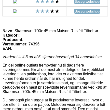
Besøg webshop
Besøg webshop
Navn:
Skærmsæt 700c 45 mm Matsort Rustfrit Tilbehør
Kategori:
Producent:
Varenummer:
74396
EAN:
Vurderet til
4.3
ud af 5 stjerner baseret på
34
anmeldelser
En del online outlets frembyder nu til dags flere
leveringsformer. En af de mest almindelige er for øjeblikket
levering til en pakkeshop, fordi det er ekstremt fleksibelt at
kunne hente ordren når du har mulighed for det.
Leveringsformen er jo særdeles smart, og i mange tilfælde
derudover den mest prisbevidste leveringsmanér ved køb af
Skærmsæt 700c 45 mm Matsort Rustfrit Tilbehør.
Du bør også planlægge at få produkterne leveret til hvor du
bor eller til når du er på job. Metoden viser sig desværre lidt
mere pebret, men også i høj grad smertefri. Den mindst