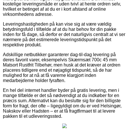
kostelige leveringsmåde er uden tvivl at hente ordren selv,
hvilket er betinget af at du er i kort afstand af online
virksomhedens adresse.
Leveringshastigheden på kan vise sig at være vældig
betydningsfuld i tilfælde af at du har behov for din pakke
inden for få dage, så derfor er det naturligvis centralt at vi ser
nærmere på det estimerede leveringstidspunkt på det
respektive produkt.
Adskillige netbutikker garanterer dag-til-dag levering på
deres favorit varer, eksempelvis Skærmsæt 700c 45 mm
Matsort Rustfrit Tilbehør, men husk at det kræver at ordren
placeres tidligere end et nøjagtigt tidspunkt, så de har
mulighed for at nå at få varerne klargjort inden
medarbejderne holder fyraften.
En hel del internet handler byder på gratis levering, men i
mange tilfælde er det så nødvendigt at du indkøber for en
præcis sum. Alternativt kan du beslutte sig for den billigste
form for fragt, der ofte – ligegyldigt om du er ved Helsingør,
Nakskov eller Hadsten – er at få fragtfirmaet til at levere
pakken til et udleveringssted.