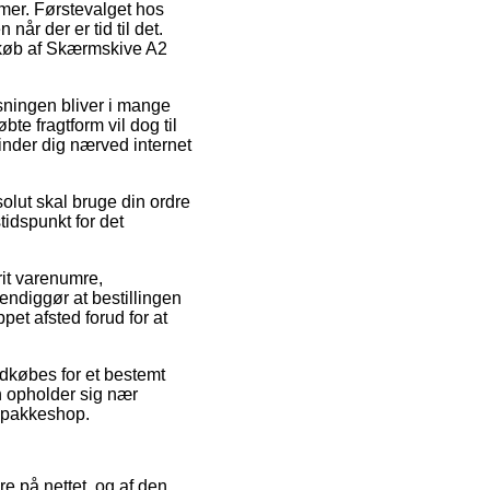
mer. Førstevalget hos
når der er tid til det.
d køb af Skærmskive A2
øsningen bliver i mange
te fragtform vil dog til
inder dig nærved internet
olut skal bruge din ordre
tidspunkt for det
rit varenumre,
ndiggør at bestillingen
pet afsted forud for at
ndkøbes for et bestemt
n opholder sig nær
en pakkeshop.
ere på nettet, og af den