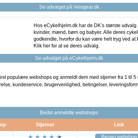
Se udvalget på Velogear.dk
Hos eCykelhjelm.dk har de DK's største udvalg a
kvinder, mænd, børn og babyer. Alle deres cyke
godkendte, hvorfor du kan være helt tryg ved at
Klik her for at se deres udvalg.
Se udvalget på eCykelhjelm.dk
t populære webshops og anmeldt dem med stjerner fra 1 til 5 ud
rrelse, kundeservice, brugervenlighed, betingelser, leveringsfor
Bedst anmeldte webshops
op
Stjerner
Link
Besøg webshop