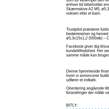
som for eksempel den retur
enhver tid bibeholder ens
Skærmskive A2 M5, ø5,3x
voksen eller et barn.
Trustpilot præsterer ful
bedømmelser og herved er
ø5,3x15x1,2 (500stk) – C
Facebook giver dig tils
kundetilfredshed. Her ser 
samme måde kan bruges ti
Denne hjemmeside finansi
hvori vi annoncerer buti
udfører et indkøb.
Orientering angående til
forandringer der måtte v
BITLY: