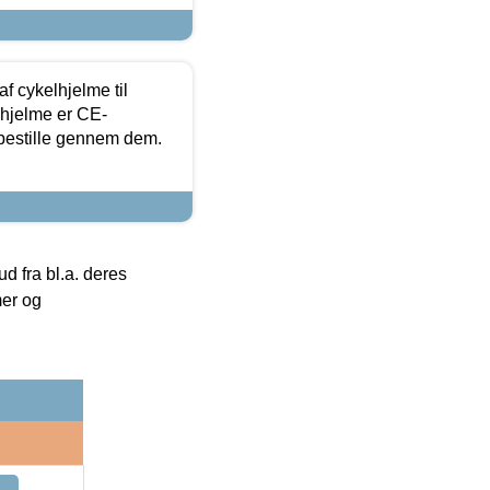
f cykelhjelme til
lhjelme er CE-
 bestille gennem dem.
 fra bl.a. deres
mer og