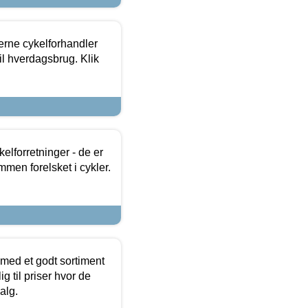
erne cykelforhandler
til hverdagsbrug. Klik
lforretninger - de er
mmen forelsket i cykler.
 med et godt sortiment
g til priser hvor de
alg.