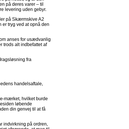
n på deres varer – til
re levering uden gebyr.
tkoder på Skærmskive A2
 er tryg ved at opnå den
s som anses for usædvanlig
trods alt indbefattet af
dragsløsning fra
hedens handelsaftale,
 e-mærket, hvilket burde
mmesiden løbende
n din genvej til at få
r indvirkning på ordren,