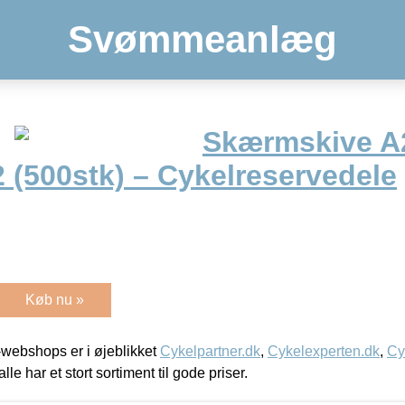
Svømmeanlæg
Skærmskive A
 (500stk) – Cykelreservedele
Køb nu »
webshops er i øjeblikket
Cykelpartner.dk
,
Cykelexperten.dk
,
Cy
alle har et stort sortiment til gode priser.