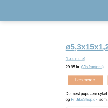
ø5,3x15x1,2
(Læs mere)
29.95
kr.
(Vis fragtpris)
Læs mere »
De mest populære cykel-
og
FriBikeShop.dk
, som 