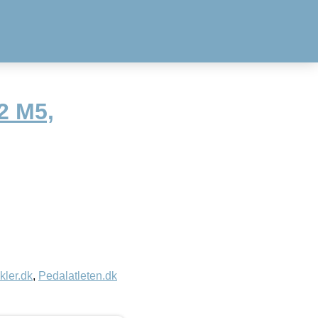
2 M5,
kler.dk
,
Pedalatleten.dk