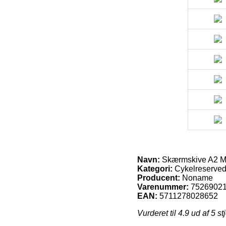
Navn:
Skærmskive A2 M5
Kategori:
Cykelreserved
Producent:
Noname
Varenummer:
7526902
EAN:
5711278028652
Vurderet til
4.9
ud af 5 st