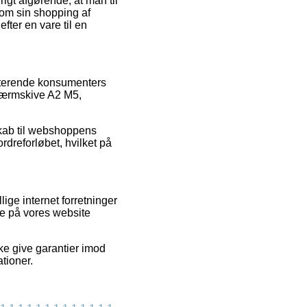
rigt afgørende, at man til
e om sin shopping af
ter en vare til en
isterende konsumenters
Skærmskive A2 M5,
kab til webshoppens
ordreforløbet, hvilket på
ge internet forretninger
de på vores website
ke give garantier imod
tioner.