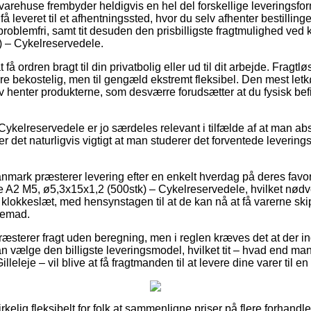
rehuse frembyder heldigvis en hel del forskellige leveringsfor
 leveret til et afhentningssted, hvor du selv afhenter bestillingen 
 problemfri, samt tit desuden den prisbilligste fragtmulighed ve
) – Cykelreservedele.
å ordren bragt til din privatbolig eller ud til dit arbejde. Fragtl
ere bekostelig, men til gengæld ekstremt fleksibel. Den mest letkøb
lv henter produkterne, som desværre forudsætter at du fysisk bef
ykelreservedele er jo særdeles relevant i tilfælde af at man abs
r det naturligvis vigtigt at man studerer det forventede leverings
nmark præsterer levering efter en enkelt hverdag på deres favo
A2 M5, ø5,3x15x1,2 (500stk) – Cykelreservedele, hvilket nødve
t klokkeslæt, med hensynstagen til at de kan nå at få varerne skip
jemad.
præsterer fragt uden beregning, men i reglen kræves det at der i
an vælge den billigste leveringsmodel, hvilket tit – hvad end ma
lleleje – vil blive at få fragtmanden til at levere dine varer til 
irkelig fleksibelt for folk at sammenligne priser på flere forhandl