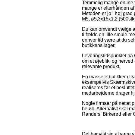
Temmelig mange online va
mange er efterhånden at få
Metoden er jo i høj grad
M5, ø5,3x15x1,2 (500stk
Du kan omvendt vælge at f
tilfælde en lille smule m
enhver tid være at du se
butikkens lager.
Leveringstidspunktet på C
om et øjeblik, og herved e
relevante produkt.
En masse e-butikker i Da
eksempelvis Skærmskive 
realiseres før et beslutte
medarbejderne drager h
Nogle firmaer på nettet 
beløb. Alternativt skal m
Randers, Birkerød eller Gi
Det har vist sig at være v