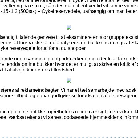
rettighed online forhandleren tilbyder. I den relation er det i øv
 kvittering på e-mail, således man til enhver tid vil kunne vidn
15x1,2 (500stk) – Cykelreservedele, uafhængig om man leder ef
dstændig tiltalende genveje til at eksaminere en stor gruppe eks
 det at foretrække, at du analyserer netbutikkens ratings af 
ykelreservedele forud for at du shopper.
varende uden sammenligning udmærkede metoder til at få kends
vi endda online butikker hvor det er muligt at skrive en kritik af 
l at afveje kundernes tilfredshed.
eres af reklameindtægter. Vi har et tæt samarbejde med adskilli
kkernes tilbud, og opnår godtgørelse forudsat en af de besøgen
bud og online butikker opretholdes rutinemæssigt, men vi kan ik
ære iværksat efter at vi senest opdaterede hjemmesidens informa