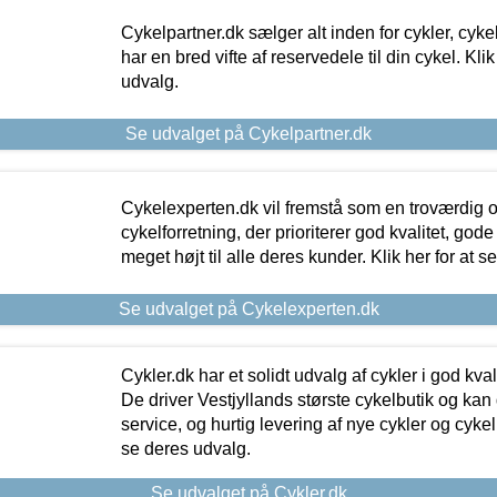
Cykelpartner.dk sælger alt inden for cykler, cyke
har en bred vifte af reservedele til din cykel. Klik
udvalg.
Se udvalget på Cykelpartner.dk
Cykelexperten.dk vil fremstå som en troværdig o
cykelforretning, der prioriterer god kvalitet, god
meget højt til alle deres kunder. Klik her for at s
Se udvalget på Cykelexperten.dk
Cykler.dk har et solidt udvalg af cykler i god kvalit
De driver Vestjyllands største cykelbutik og kan
service, og hurtig levering af nye cykler og cykelu
se deres udvalg.
Se udvalget på Cykler.dk