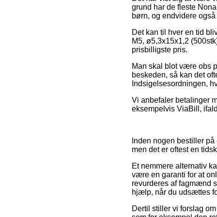
grund har de fleste Nona
børn, og endvidere også 
Det kan til hver en tid b
M5, ø5,3x15x1,2 (500stk)
prisbilligste pris.
Man skal blot være obs på
beskeden, så kan det ofte
Indsigelsesordningen, hv
Vi anbefaler betalinger 
eksempelvis ViaBill, ifal
Inden nogen bestiller p
men det er oftest en tid
Et nemmere alternativ kan
være en garanti for at o
revurderes af fagmænd s
hjælp, når du udsættes f
Dertil stiller vi forslag