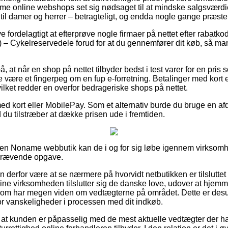
me online webshops set sig nødsaget til at mindske salgsværdie
til damer og herrer – betragteligt, og endda nogle gange præste
live fordelagtigt at efterprøve nogle firmaer på nettet efter raba
 – Cykelreservedele forud for at du gennemfører dit køb, så man
, at når en shop på nettet tilbyder bedst i test varer for en pri
 være et fingerpeg om en fup e-forretning. Betalinger med kort er 
ilket redder en overfor bedrageriske shops på nettet.
med kort eller MobilePay. Som et alternativ burde du bruge en af
d du tilstræber at dække prisen ude i fremtiden.
å en Noname webbutik kan de i og for sig løbe igennem virksom
skrævende opgave.
 derfor være at se nærmere på hvorvidt netbutikken er tilsluttet
nline virksomheden tilslutter sig de danske love, udover at hje
om har megen viden om vedtægterne på området. Dette er desude
or vanskeligheder i processen med dit indkøb.
 om at kunden er påpasselig med de mest aktuelle vedtægter der ha