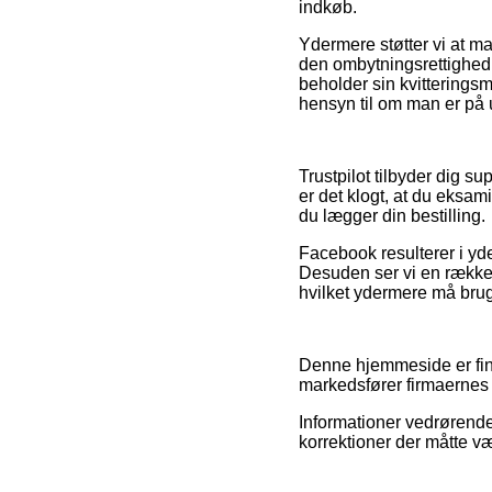
indkøb.
Ydermere støtter vi at ma
den ombytningsrettighed 
beholder sin kvitterings
hensyn til om man er på u
Trustpilot tilbyder dig 
er det klogt, at du eksa
du lægger din bestilling.
Facebook resulterer i yde
Desuden ser vi en række o
hvilket ydermere må bruge
Denne hjemmeside er fina
markedsfører firmaernes 
Informationer vedrørende 
korrektioner der måtte væ