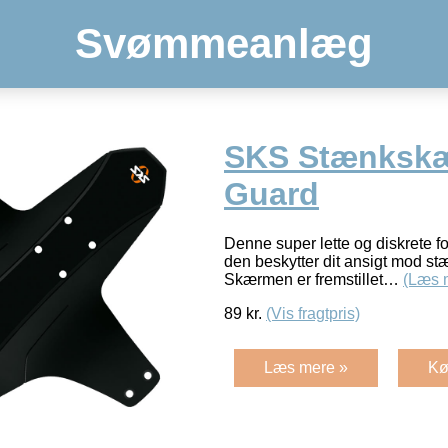
Svømmeanlæg
SKS Stænkskæ
Guard
Denne super lette og diskrete f
den beskytter dit ansigt mod s
Skærmen er fremstillet…
(Læs 
89
kr.
(Vis fragtpris)
Læs mere »
Kø