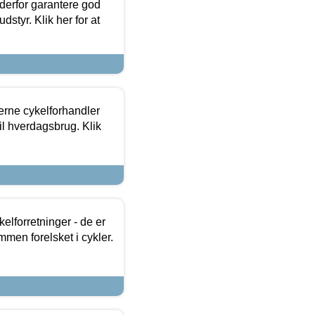
 derfor garantere god
dstyr. Klik her for at
erne cykelforhandler
til hverdagsbrug. Klik
lforretninger - de er
mmen forelsket i cykler.