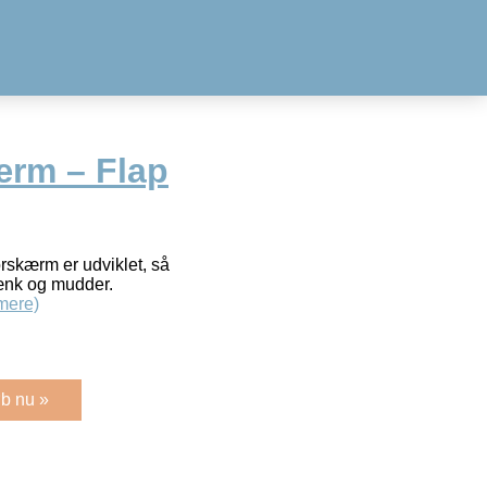
rm – Flap
orskærm er udviklet, så
tænk og mudder.
mere)
b nu »