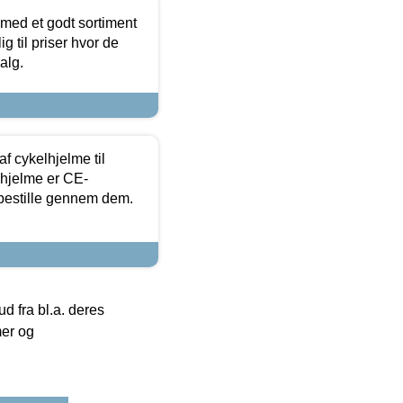
 med et godt sortiment
g til priser hvor de
alg.
f cykelhjelme til
lhjelme er CE-
 bestille gennem dem.
 fra bl.a. deres
mer og