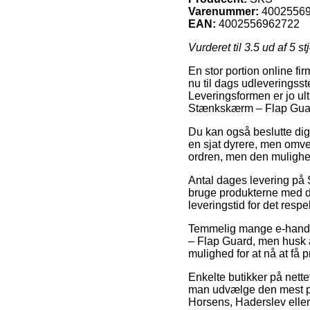
Varenummer:
4002556
EAN:
4002556962722
Vurderet til
3.5
ud af 5 st
En stor portion online fi
nu til dags udleveringsste
Leveringsformen er jo ul
Stænkskærm – Flap Gua
Du kan også beslutte dig f
en sjat dyrere, men omve
ordren, men den mulighed 
Antal dages levering på 
bruge produkterne med de
leveringstid for det respe
Temmelig mange e-handle
– Flap Guard, men husk at
mulighed for at nå at få 
Enkelte butikker på nette
man udvælge den mest pris
Horsens, Haderslev eller 