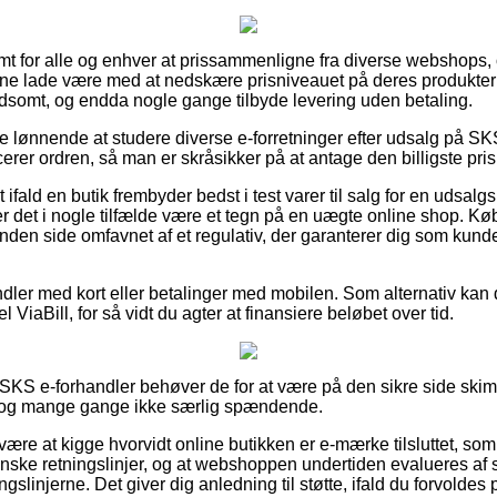
mt for alle og enhver at prissammenligne fra diverse webshops, 
unne lade være med at nedskære prisniveauet på deres produkter –
oldsomt, og endda nogle gange tilbyde levering uden betaling.
ive lønnende at studere diverse e-forretninger efter udsalg på
cerer ordren, så man er skråsikker på at antage den billigste pris
 ifald en butik frembyder bedst i test varer til salg for en udsalg
er det i nogle tilfælde være et tegn på en uægte online shop. 
anden side omfavnet af et regulativ, der garanterer dig som kun
ndler med kort eller betalinger med mobilen. Som alternativ kan
l ViaBill, for så vidt du agter at finansiere beløbet over tid.
n SKS e-forhandler behøver de for at være på den sikre side s
r dog mange gange ikke særlig spændende.
 være at kigge hvorvidt online butikken er e-mærke tilsluttet, som
nske retningslinjer, og at webshoppen undertiden evalueres af
ngslinjerne. Det giver dig anledning til støtte, ifald du forvolde