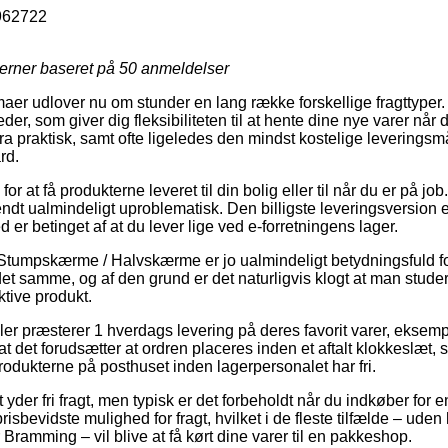
962722
jerner baseret på
50
anmeldelser
rmaer udlover nu om stunder en lang række forskellige fragttyper
der, som giver dig fleksibiliteten til at hente dine nye varer når d
tra praktisk, samt ofte ligeledes den mindst kostelige levering
rd.
or at få produkterne leveret til din bolig eller til når du er på jo
ndt ualmindeligt uproblematisk. Den billigste leveringsversion e
er betinget af at du lever lige ved e-forretningens lager.
Stumpskærme / Halvskærme er jo ualmindeligt betydningsfuld for
t samme, og af den grund er det naturligvis klogt at man stude
ktive produkt.
r præsterer 1 hverdags levering på deres favorit varer, eks
 det forudsætter at ordren placeres inden et aftalt klokkeslæt, 
produkterne på posthuset inden lagerpersonalet har fri.
t yder fri fragt, men typisk er det forbeholdt når du indkøber for
bevidste mulighed for fragt, hvilket i de fleste tilfælde – uden
Bramming – vil blive at få kørt dine varer til en pakkeshop.