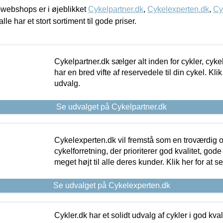
webshops er i øjeblikket
Cykelpartner.dk
,
Cykelexperten.dk
,
Cy
alle har et stort sortiment til gode priser.
Cykelpartner.dk sælger alt inden for cykler, cyke
har en bred vifte af reservedele til din cykel. Klik
udvalg.
Se udvalget på Cykelpartner.dk
Cykelexperten.dk vil fremstå som en troværdig o
cykelforretning, der prioriterer god kvalitet, god
meget højt til alle deres kunder. Klik her for at s
Se udvalget på Cykelexperten.dk
Cykler.dk har et solidt udvalg af cykler i god kvalit