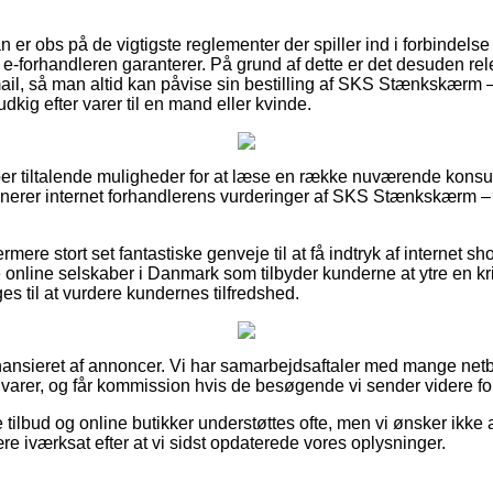
n er obs på de vigtigste reglementer der spiller ind i forbindels
e-forhandleren garanterer. På grund af dette er det desuden rele
mail, så man altid kan påvise sin bestilling af SKS Stænkskærm
dkig efter varer til en mand eller kvinde.
super tiltalende muligheder for at læse en række nuværende konsu
minerer internet forhandlerens vurderinger af SKS Stænkskærm – 
rmere stort set fantastiske genveje til at få indtryk af internet 
nline selskaber i Danmark som tilbyder kunderne at ytre en krit
s til at vurdere kundernes tilfredshed.
nsieret af annoncer. Vi har samarbejdsaftaler med mange netbu
varer, og får kommission hvis de besøgende vi sender videre fo
tilbud og online butikker understøttes ofte, men vi ønsker ikke 
re iværksat efter at vi sidst opdaterede vores oplysninger.