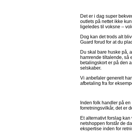
Det er i dag super bekve
outlets på nettet ikke k
ligeledes til voksne – v
Dog kan det trods alt bl
Guard forud for at du pla
Du skal bare huske på, at
hamrende tiltalende, så 
betalingskort er på den 
selskaber.
Vi anbefaler generelt ha
afbetaling fra for eksempe
Inden folk handler på e
forretningsvilkår, det e
Et alternativt forslag kan
netshoppen forstår de da
ekspertise inden for retni