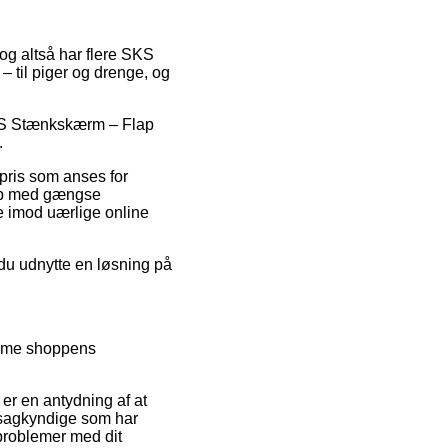
og altså har flere SKS
 til piger og drenge, og
 SKS Stænkskærm – Flap
.
spris som anses for
Køb med gængse
de imod uærlige online
 du udnytte en løsning på
kimme shoppens
 er en antydning af at
 sagkyndige som har
s problemer med dit