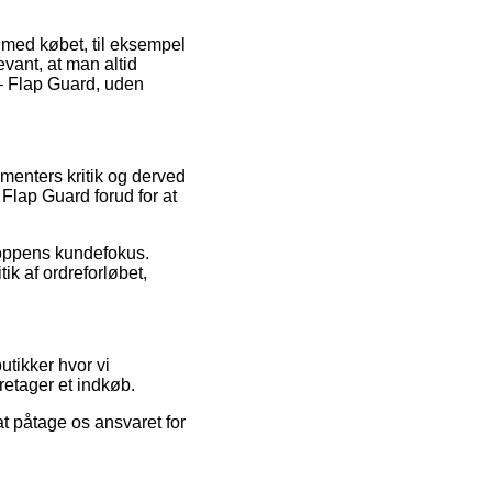
e med købet, til eksempel
vant, at man altid
 – Flap Guard, uden
menters kritik og derved
Flap Guard forud for at
shoppens kundefokus.
ik af ordreforløbet,
tikker hvor vi
retager et indkøb.
at påtage os ansvaret for