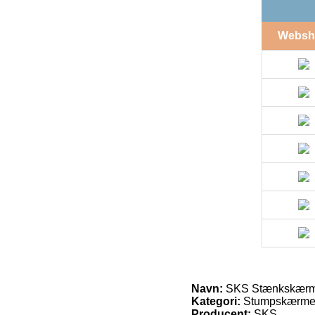
Websh
Navn:
SKS Stænkskærm 
Kategori:
Stumpskærme 
Producent:
SKS