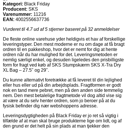
Kategori:
Black Friday
Producent:
SKS
Varenummer:
11216
EAN:
4002556637736
Vurderet til
4.7
ud af 5 stjerner baseret på
32
anmeldelser
De fleste online varehuse yder heldigvis et hav af forskellige
leveringstyper. Den mest moderne er nu om dage at få bragt
ordren til en pakkeshop, hvor det er nemt for dig at hente
ordren når du har mulighed for det. Leveringsmetoden er
nemlig særligt enkel, og desuden ligeledes den prisbilligste
form for fragt ved køb af SKS Stumpskærm SKS X-Tra Dry
XL Bag – 27.5" og 29".
Du kunne alternativt foretrække at få leveret til din lejlighed
eller hus eller ud på din arbejdsplads. Fragtformen er godt
nok en tand mere pebret, men på den anden side temmelig
nem. Den mest betalelige fragtmetode vil dog altid vise sig
at være at du selv henter ordren, som jo beroer på at du
fysisk befinder dig nær webshoppens adresse.
Leveringsdygtigheden på Black Friday er jo ret så vigtig i
tilfælde af at man skal bruge produkterne lige om lidt, og af
den grund er det helt på sin plads at man tjekker den