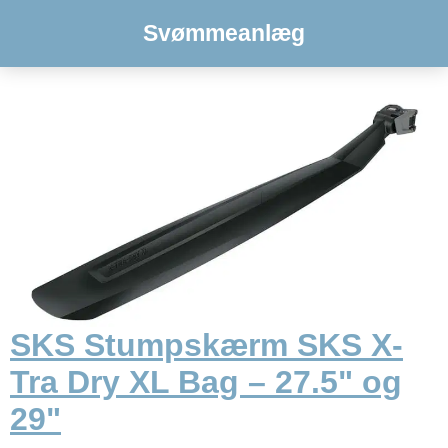
Svømmeanlæg
SKS Stumpskærm SKS X-
Tra Dry XL Bag – 27.5" og
29"