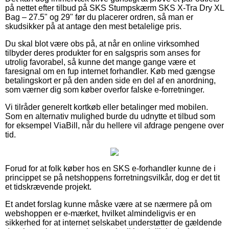
på nettet efter tilbud på SKS Stumpskærm SKS X-Tra Dry XL
Bag – 27.5" og 29" før du placerer ordren, så man er
skudsikker på at antage den mest betalelige pris.
Du skal blot være obs på, at når en online virksomhed
tilbyder deres produkter for en salgspris som anses for
utrolig favorabel, så kunne det mange gange være et
faresignal om en fup internet forhandler. Køb med gængse
betalingskort er på den anden side en del af en anordning,
som værner dig som køber overfor falske e-forretninger.
Vi tilråder generelt kortkøb eller betalinger med mobilen.
Som en alternativ mulighed burde du udnytte et tilbud som
for eksempel ViaBill, når du hellere vil afdrage pengene over
tid.
Forud for at folk køber hos en SKS e-forhandler kunne de i
princippet se på netshoppens forretningsvilkår, dog er det tit
et tidskrævende projekt.
Et andet forslag kunne måske være at se nærmere på om
webshoppen er e-mærket, hvilket almindeligvis er en
sikkerhed for at internet selskabet understøtter de gældende