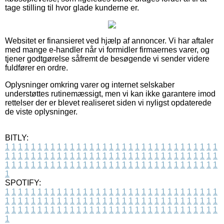
tage stilling til hvor glade kunderne er.
Websitet er finansieret ved hjælp af annoncer. Vi har aftaler
med mange e-handler når vi formidler firmaernes varer, og
tjener godtgørelse såfremt de besøgende vi sender videre
fuldfører en ordre.
Oplysninger omkring varer og internet selskaber
understøttes rutinemæssigt, men vi kan ikke garantere imod
rettelser der er blevet realiseret siden vi nyligst opdaterede
de viste oplysninger.
BITLY:
1
1
1
1
1
1
1
1
1
1
1
1
1
1
1
1
1
1
1
1
1
1
1
1
1
1
1
1
1
1
1
1
1
1
1
1
1
1
1
1
1
1
1
1
1
1
1
1
1
1
1
1
1
1
1
1
1
1
1
1
1
1
1
1
1
1
1
1
1
1
1
1
1
1
1
1
1
1
1
1
1
1
1
1
1
1
1
1
1
1
1
1
1
1
1
1
1
1
1
1
SPOTIFY:
1
1
1
1
1
1
1
1
1
1
1
1
1
1
1
1
1
1
1
1
1
1
1
1
1
1
1
1
1
1
1
1
1
1
1
1
1
1
1
1
1
1
1
1
1
1
1
1
1
1
1
1
1
1
1
1
1
1
1
1
1
1
1
1
1
1
1
1
1
1
1
1
1
1
1
1
1
1
1
1
1
1
1
1
1
1
1
1
1
1
1
1
1
1
1
1
1
1
1
1