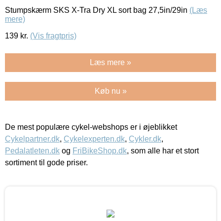
Stumpskærm SKS X-Tra Dry XL sort bag 27,5in/29in
(Læs
mere)
139
kr.
(Vis fragtpris)
Læs mere »
Køb nu »
De mest populære cykel-webshops er i øjeblikket
Cykelpartner.dk
,
Cykelexperten.dk
,
Cykler.dk
,
Pedalatleten.dk
og
FriBikeShop.dk
, som alle har et stort
sortiment til gode priser.