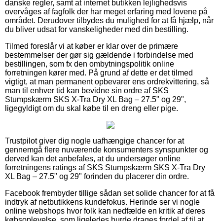
danske regler, samt at internet butikken lejlighedsvis
overvåges af fagfolk der har meget erfaring med lovene på
området. Derudover tilbydes du mulighed for at få hjælp, når
du bliver udsat for vanskeligheder med din bestilling.
Tilmed foreslår vi at køber er klar over de primære
bestemmelser der gør sig gældende i forbindelse med
bestillingen, som fx den ombytningspolitik online
forretningen kører med. På grund af dette er det tilmed
vigtigt, at man permanent opbevarer ens ordrekvittering, så
man til enhver tid kan bevidne sin ordre af SKS
Stumpskærm SKS X-Tra Dry XL Bag – 27.5" og 29",
ligegyldigt om du skal købe til en dreng eller pige.
Trustpilot giver dig nogle uafhængige chancer for at
gennemgå flere nuværende konsumenters synspunkter og
derved kan det anbefales, at du undersøger online
forretningens ratings af SKS Stumpskærm SKS X-Tra Dry
XL Bag – 27.5" og 29" forinden du placerer din ordre.
Facebook frembyder tillige sådan set solide chancer for at få
indtryk af netbutikkens kundefokus. Herinde ser vi nogle
online webshops hvor folk kan nedfælde en kritik af deres
købsoplevelse, som ligeledes burde drages fordel af til at