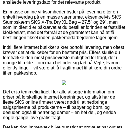
anslåede leveringsdato for det relevante produkt.
En masse online virksomheder byder på levering efter en
enkelt hverdag på en masse varenumre, eksempelvis SKS
Stumpskærm SKS X-Tra Dry XL Bag – 27.5" og 29", men
som imidlertid er påkrævet at du bestiller forinden et fastslået
klokkeslæt, med det formål at de garanteret kan nå at få
bestillingen fikset inden pakkemedarbejderne tager hjem.
Indtil flere internet butikker sikrer portofri levering, men oftest
kræver det at du køber for en bestemt pris. Ellers skulle du
foretrække den mest prisbevidste mulighed for fragt, der i
mange tilfælde – om man befinder sig tæt på Vejle, Farum
eller Jyllinge – vil være at få fragtfirmaet til at køre din ordre
til en pakkeshop.
Det er jo temmelig ligetil for alle at søge information om
priser på forskellige internet forretninger, og altså har de
fleste SKS online firmaer været nødt til at nedbringe
salgspriserne på produkterne – til babyer og børn, og
desuden også til herrer og damer – en hel del, og endda
nogle gange love gratis fragt.
Det kan dog immervæk blive gunstigt at prøve et par outlets