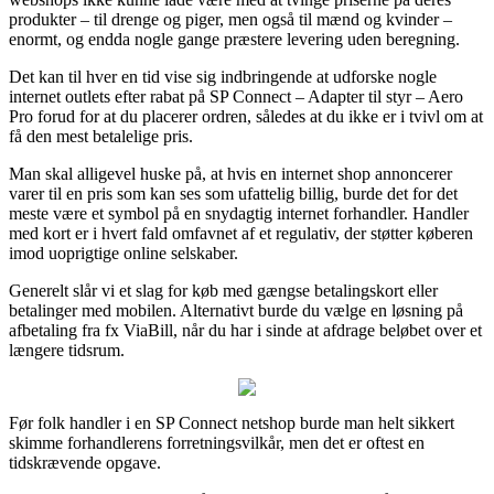
produkter – til drenge og piger, men også til mænd og kvinder –
enormt, og endda nogle gange præstere levering uden beregning.
Det kan til hver en tid vise sig indbringende at udforske nogle
internet outlets efter rabat på SP Connect – Adapter til styr – Aero
Pro forud for at du placerer ordren, således at du ikke er i tvivl om at
få den mest betalelige pris.
Man skal alligevel huske på, at hvis en internet shop annoncerer
varer til en pris som kan ses som ufattelig billig, burde det for det
meste være et symbol på en snydagtig internet forhandler. Handler
med kort er i hvert fald omfavnet af et regulativ, der støtter køberen
imod uoprigtige online selskaber.
Generelt slår vi et slag for køb med gængse betalingskort eller
betalinger med mobilen. Alternativt burde du vælge en løsning på
afbetaling fra fx ViaBill, når du har i sinde at afdrage beløbet over et
længere tidsrum.
Før folk handler i en SP Connect netshop burde man helt sikkert
skimme forhandlerens forretningsvilkår, men det er oftest en
tidskrævende opgave.