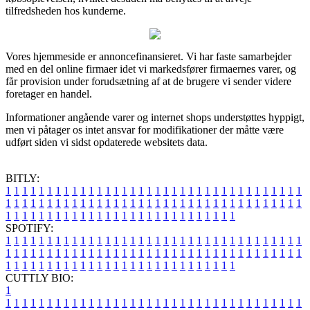
tilfredsheden hos kunderne.
Vores hjemmeside er annoncefinansieret. Vi har faste samarbejder
med en del online firmaer idet vi markedsfører firmaernes varer, og
får provision under forudsætning af at de brugere vi sender videre
foretager en handel.
Informationer angående varer og internet shops understøttes hyppigt,
men vi påtager os intet ansvar for modifikationer der måtte være
udført siden vi sidst opdaterede websitets data.
BITLY:
1
1
1
1
1
1
1
1
1
1
1
1
1
1
1
1
1
1
1
1
1
1
1
1
1
1
1
1
1
1
1
1
1
1
1
1
1
1
1
1
1
1
1
1
1
1
1
1
1
1
1
1
1
1
1
1
1
1
1
1
1
1
1
1
1
1
1
1
1
1
1
1
1
1
1
1
1
1
1
1
1
1
1
1
1
1
1
1
1
1
1
1
1
1
1
1
1
1
1
1
SPOTIFY:
1
1
1
1
1
1
1
1
1
1
1
1
1
1
1
1
1
1
1
1
1
1
1
1
1
1
1
1
1
1
1
1
1
1
1
1
1
1
1
1
1
1
1
1
1
1
1
1
1
1
1
1
1
1
1
1
1
1
1
1
1
1
1
1
1
1
1
1
1
1
1
1
1
1
1
1
1
1
1
1
1
1
1
1
1
1
1
1
1
1
1
1
1
1
1
1
1
1
1
1
CUTTLY BIO:
1
1
1
1
1
1
1
1
1
1
1
1
1
1
1
1
1
1
1
1
1
1
1
1
1
1
1
1
1
1
1
1
1
1
1
1
1