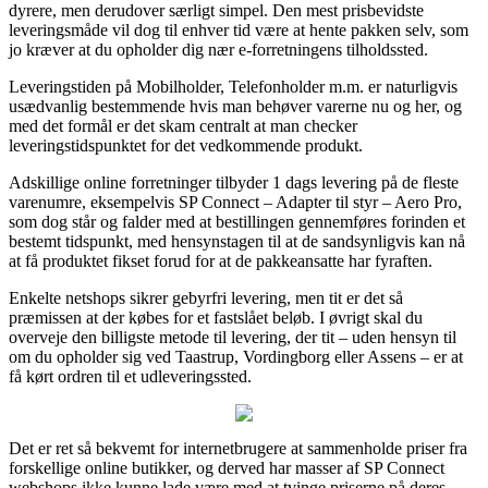
dyrere, men derudover særligt simpel. Den mest prisbevidste
leveringsmåde vil dog til enhver tid være at hente pakken selv, som
jo kræver at du opholder dig nær e-forretningens tilholdssted.
Leveringstiden på Mobilholder, Telefonholder m.m. er naturligvis
usædvanlig bestemmende hvis man behøver varerne nu og her, og
med det formål er det skam centralt at man checker
leveringstidspunktet for det vedkommende produkt.
Adskillige online forretninger tilbyder 1 dags levering på de fleste
varenumre, eksempelvis SP Connect – Adapter til styr – Aero Pro,
som dog står og falder med at bestillingen gennemføres forinden et
bestemt tidspunkt, med hensynstagen til at de sandsynligvis kan nå
at få produktet fikset forud for at de pakkeansatte har fyraften.
Enkelte netshops sikrer gebyrfri levering, men tit er det så
præmissen at der købes for et fastslået beløb. I øvrigt skal du
overveje den billigste metode til levering, der tit – uden hensyn til
om du opholder sig ved Taastrup, Vordingborg eller Assens – er at
få kørt ordren til et udleveringssted.
Det er ret så bekvemt for internetbrugere at sammenholde priser fra
forskellige online butikker, og derved har masser af SP Connect
webshops ikke kunne lade være med at tvinge priserne på deres