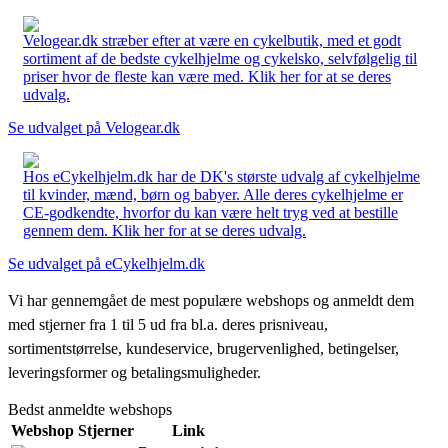
Velogear.dk stræber efter at være en cykelbutik, med et godt
sortiment af de bedste cykelhjelme og cykelsko, selvfølgelig til
priser hvor de fleste kan være med. Klik her for at se deres
udvalg.
Se udvalget på Velogear.dk
Hos eCykelhjelm.dk har de DK's største udvalg af cykelhjelme
til kvinder, mænd, børn og babyer. Alle deres cykelhjelme er
CE-godkendte, hvorfor du kan være helt tryg ved at bestille
gennem dem. Klik her for at se deres udvalg.
Se udvalget på eCykelhjelm.dk
Vi har gennemgået de mest populære webshops og anmeldt dem
med stjerner fra 1 til 5 ud fra bl.a. deres prisniveau,
sortimentstørrelse, kundeservice, brugervenlighed, betingelser,
leveringsformer og betalingsmuligheder.
Bedst anmeldte webshops
Webshop
Stjerner
Link