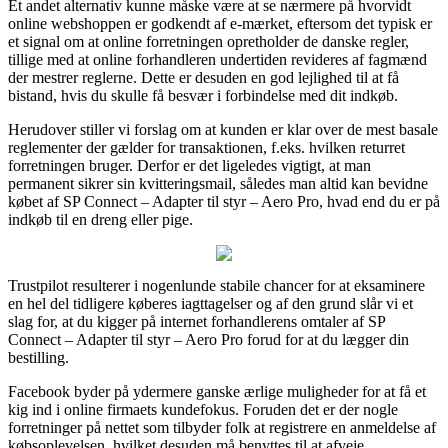
Et andet alternativ kunne måske være at se nærmere på hvorvidt
online webshoppen er godkendt af e-mærket, eftersom det typisk er
et signal om at online forretningen opretholder de danske regler,
tillige med at online forhandleren undertiden revideres af fagmænd
der mestrer reglerne. Dette er desuden en god lejlighed til at få
bistand, hvis du skulle få besvær i forbindelse med dit indkøb.
Herudover stiller vi forslag om at kunden er klar over de mest basale
reglementer der gælder for transaktionen, f.eks. hvilken returret
forretningen bruger. Derfor er det ligeledes vigtigt, at man
permanent sikrer sin kvitteringsmail, således man altid kan bevidne
købet af SP Connect – Adapter til styr – Aero Pro, hvad end du er på
indkøb til en dreng eller pige.
Trustpilot resulterer i nogenlunde stabile chancer for at eksaminere
en hel del tidligere køberes iagttagelser og af den grund slår vi et
slag for, at du kigger på internet forhandlerens omtaler af SP
Connect – Adapter til styr – Aero Pro forud for at du lægger din
bestilling.
Facebook byder på ydermere ganske ærlige muligheder for at få et
kig ind i online firmaets kundefokus. Foruden det er der nogle
forretninger på nettet som tilbyder folk at registrere en anmeldelse af
købsoplevelsen, hvilket desuden må benyttes til at afveje