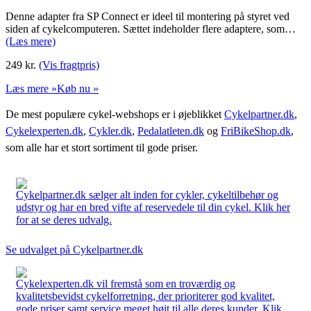
Denne adapter fra SP Connect er ideel til montering på styret ved
siden af cykelcomputeren. Sættet indeholder flere adaptere, som…
(Læs mere)
249
kr.
(Vis fragtpris)
Læs mere »
Køb nu »
De mest populære cykel-webshops er i øjeblikket
Cykelpartner.dk
,
Cykelexperten.dk
,
Cykler.dk
,
Pedalatleten.dk
og
FriBikeShop.dk
,
som alle har et stort sortiment til gode priser.
Cykelpartner.dk sælger alt inden for cykler, cykeltilbehør og
udstyr og har en bred vifte af reservedele til din cykel. Klik her
for at se deres udvalg.
Se udvalget på Cykelpartner.dk
Cykelexperten.dk vil fremstå som en troværdig og
kvalitetsbevidst cykelforretning, der prioriterer god kvalitet,
gode priser samt service meget højt til alle deres kunder. Klik