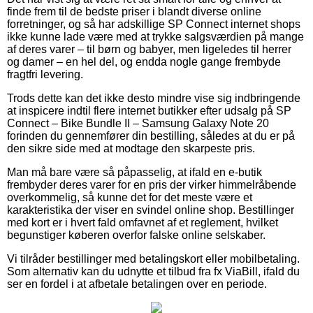
finde frem til de bedste priser i blandt diverse online
forretninger, og så har adskillige SP Connect internet shops
ikke kunne lade være med at trykke salgsværdien på mange
af deres varer – til børn og babyer, men ligeledes til herrer
og damer – en hel del, og endda nogle gange frembyde
fragtfri levering.
Trods dette kan det ikke desto mindre vise sig indbringende
at inspicere indtil flere internet butikker efter udsalg på SP
Connect – Bike Bundle II – Samsung Galaxy Note 20
forinden du gennemfører din bestilling, således at du er på
den sikre side med at modtage den skarpeste pris.
Man må bare være så påpasselig, at ifald en e-butik
frembyder deres varer for en pris der virker himmelråbende
overkommelig, så kunne det for det meste være et
karakteristika der viser en svindel online shop. Bestillinger
med kort er i hvert fald omfavnet af et reglement, hvilket
begunstiger køberen overfor falske online selskaber.
Vi tilråder bestillinger med betalingskort eller mobilbetaling.
Som alternativ kan du udnytte et tilbud fra fx ViaBill, ifald du
ser en fordel i at afbetale betalingen over en periode.