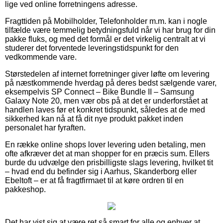
lige ved online forretningens adresse.
Fragttiden på Mobilholder, Telefonholder m.m. kan i nogle
tilfælde være temmelig betydningsfuld når vi har brug for din
pakke fluks, og med det formål er det virkelig centralt at vi
studerer det forventede leveringstidspunkt for den
vedkommende vare.
Størstedelen af internet forretninger giver løfte om levering
på næstkommende hverdag på deres bedst sælgende varer,
eksempelvis SP Connect – Bike Bundle II – Samsung
Galaxy Note 20, men vær obs på at det er underforstået at
handlen laves før et konkret tidspunkt, således at de med
sikkerhed kan nå at få dit nye produkt pakket inden
personalet har fyraften.
En række online shops lover levering uden betaling, men
ofte afkræver det at man shopper for en præcis sum. Ellers
burde du udvælge den prisbilligste slags levering, hvilket tit
– hvad end du befinder sig i Aarhus, Skanderborg eller
Ebeltoft – er at få fragtfirmaet til at køre ordren til en
pakkeshop.
Det har vist sig at være ret så smart for alle og enhver at