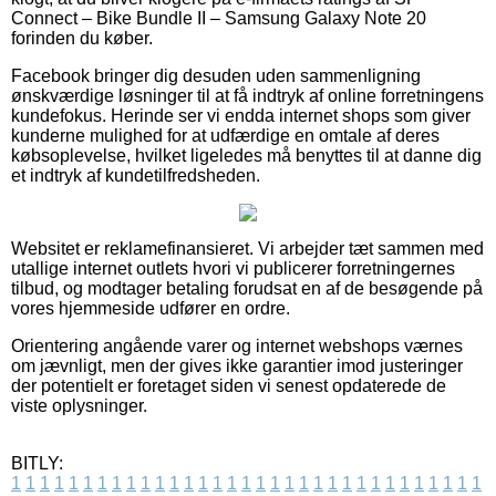
Connect – Bike Bundle II – Samsung Galaxy Note 20
forinden du køber.
Facebook bringer dig desuden uden sammenligning
ønskværdige løsninger til at få indtryk af online forretningens
kundefokus. Herinde ser vi endda internet shops som giver
kunderne mulighed for at udfærdige en omtale af deres
købsoplevelse, hvilket ligeledes må benyttes til at danne dig
et indtryk af kundetilfredsheden.
Websitet er reklamefinansieret. Vi arbejder tæt sammen med
utallige internet outlets hvori vi publicerer forretningernes
tilbud, og modtager betaling forudsat en af de besøgende på
vores hjemmeside udfører en ordre.
Orientering angående varer og internet webshops værnes
om jævnligt, men der gives ikke garantier imod justeringer
der potentielt er foretaget siden vi senest opdaterede de
viste oplysninger.
BITLY:
1
1
1
1
1
1
1
1
1
1
1
1
1
1
1
1
1
1
1
1
1
1
1
1
1
1
1
1
1
1
1
1
1