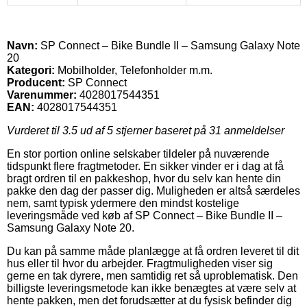
Navn:
SP Connect – Bike Bundle II – Samsung Galaxy Note
20
Kategori:
Mobilholder, Telefonholder m.m.
Producent:
SP Connect
Varenummer:
4028017544351
EAN:
4028017544351
Vurderet til
3.5
ud af 5 stjerner baseret på
31
anmeldelser
En stor portion online selskaber tildeler på nuværende
tidspunkt flere fragtmetoder. En sikker vinder er i dag at få
bragt ordren til en pakkeshop, hvor du selv kan hente din
pakke den dag der passer dig. Muligheden er altså særdeles
nem, samt typisk ydermere den mindst kostelige
leveringsmåde ved køb af SP Connect – Bike Bundle II –
Samsung Galaxy Note 20.
Du kan på samme måde planlægge at få ordren leveret til dit
hus eller til hvor du arbejder. Fragtmuligheden viser sig
gerne en tak dyrere, men samtidig ret så uproblematisk. Den
billigste leveringsmetode kan ikke benægtes at være selv at
hente pakken, men det forudsætter at du fysisk befinder dig