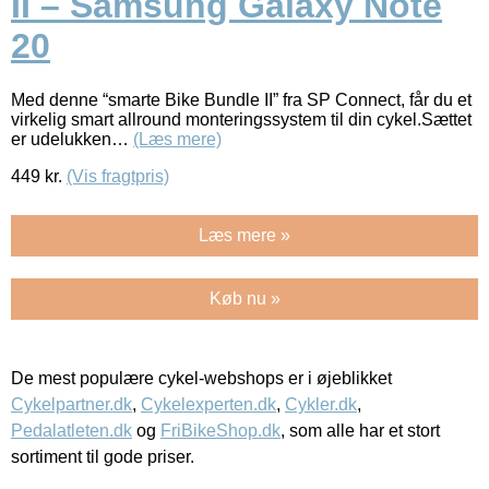
II – Samsung Galaxy Note
20
Med denne “smarte Bike Bundle II” fra SP Connect, får du et
virkelig smart allround monteringssystem til din cykel.Sættet
er udelukken…
(Læs mere)
449
kr.
(Vis fragtpris)
Læs mere »
Køb nu »
De mest populære cykel-webshops er i øjeblikket
Cykelpartner.dk
,
Cykelexperten.dk
,
Cykler.dk
,
Pedalatleten.dk
og
FriBikeShop.dk
, som alle har et stort
sortiment til gode priser.