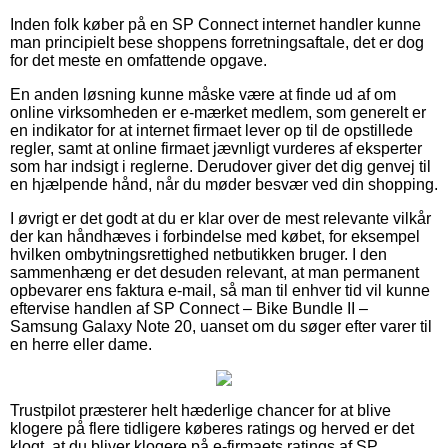
Inden folk køber på en SP Connect internet handler kunne
man principielt bese shoppens forretningsaftale, det er dog
for det meste en omfattende opgave.
En anden løsning kunne måske være at finde ud af om
online virksomheden er e-mærket medlem, som generelt er
en indikator for at internet firmaet lever op til de opstillede
regler, samt at online firmaet jævnligt vurderes af eksperter
som har indsigt i reglerne. Derudover giver det dig genvej til
en hjælpende hånd, når du møder besvær ved din shopping.
I øvrigt er det godt at du er klar over de mest relevante vilkår
der kan håndhæves i forbindelse med købet, for eksempel
hvilken ombytningsrettighed netbutikken bruger. I den
sammenhæng er det desuden relevant, at man permanent
opbevarer ens faktura e-mail, så man til enhver tid vil kunne
eftervise handlen af SP Connect – Bike Bundle II –
Samsung Galaxy Note 20, uanset om du søger efter varer til
en herre eller dame.
Trustpilot præsterer helt hæderlige chancer for at blive
klogere på flere tidligere køberes ratings og herved er det
klogt, at du bliver klogere på e-firmaets ratings af SP