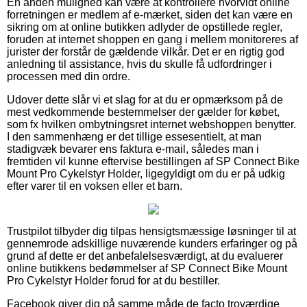
En anden mulighed kan være at kontrollere hvorvidt online
forretningen er medlem af e-mærket, siden det kan være en
sikring om at online butikken adlyder de opstillede regler,
foruden at internet shoppen en gang i mellem monitoreres af
jurister der forstår de gældende vilkår. Det er en rigtig god
anledning til assistance, hvis du skulle få udfordringer i
processen med din ordre.
Udover dette slår vi et slag for at du er opmærksom på de
mest vedkommende bestemmelser der gælder for købet,
som fx hvilken ombytningsret internet webshoppen benytter.
I den sammenhæng er det tillige essesentielt, at man
stadigvæk bevarer ens faktura e-mail, således man i
fremtiden vil kunne eftervise bestillingen af SP Connect Bike
Mount Pro Cykelstyr Holder, ligegyldigt om du er på udkig
efter varer til en voksen eller et barn.
Trustpilot tilbyder dig tilpas hensigtsmæssige løsninger til at
gennemrode adskillige nuværende kunders erfaringer og på
grund af dette er det anbefalelsesværdigt, at du evaluerer
online butikkens bedømmelser af SP Connect Bike Mount
Pro Cykelstyr Holder forud for at du bestiller.
Facebook giver dig på samme måde de facto troværdige