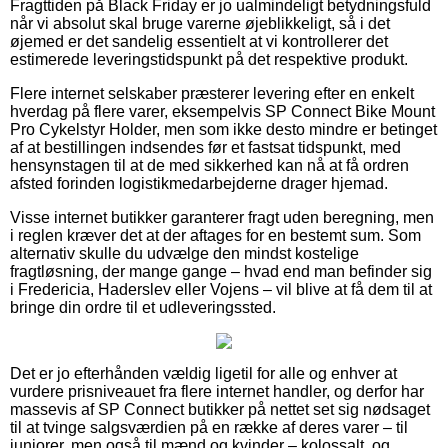
Fragttiden på Black Friday er jo ualmindeligt betydningsfuld
når vi absolut skal bruge varerne øjeblikkeligt, så i det
øjemed er det sandelig essentielt at vi kontrollerer det
estimerede leveringstidspunkt på det respektive produkt.
Flere internet selskaber præsterer levering efter en enkelt
hverdag på flere varer, eksempelvis SP Connect Bike Mount
Pro Cykelstyr Holder, men som ikke desto mindre er betinget
af at bestillingen indsendes før et fastsat tidspunkt, med
hensynstagen til at de med sikkerhed kan nå at få ordren
afsted forinden logistikmedarbejderne drager hjemad.
Visse internet butikker garanterer fragt uden beregning, men
i reglen kræver det at der aftages for en bestemt sum. Som
alternativ skulle du udvælge den mindst kostelige
fragtløsning, der mange gange – hvad end man befinder sig
i Fredericia, Haderslev eller Vojens – vil blive at få dem til at
bringe din ordre til et udleveringssted.
Det er jo efterhånden vældig ligetil for alle og enhver at
vurdere prisniveauet fra flere internet handler, og derfor har
massevis af SP Connect butikker på nettet set sig nødsaget
til at tvinge salgsværdien på en række af deres varer – til
juniorer, men også til mænd og kvinder – kolossalt, og