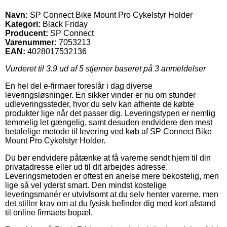
Navn:
SP Connect Bike Mount Pro Cykelstyr Holder
Kategori:
Black Friday
Producent:
SP Connect
Varenummer:
7053213
EAN:
4028017532136
Vurderet til
3.9
ud af 5 stjerner baseret på
3
anmeldelser
En hel del e-firmaer foreslår i dag diverse
leveringsløsninger. En sikker vinder er nu om stunder
udleveringssteder, hvor du selv kan afhente de købte
produkter lige når det passer dig. Leveringstypen er nemlig
temmelig let gængelig, samt desuden endvidere den mest
betalelige metode til levering ved køb af SP Connect Bike
Mount Pro Cykelstyr Holder.
Du bør endvidere påtænke at få varerne sendt hjem til din
privatadresse eller ud til dit arbejdes adresse.
Leveringsmetoden er oftest en anelse mere bekostelig, men
lige så vel yderst smart. Den mindst kostelige
leveringsmanér er utvivlsomt at du selv henter varerne, men
det stiller krav om at du fysisk befinder dig med kort afstand
til online firmaets bopæl.