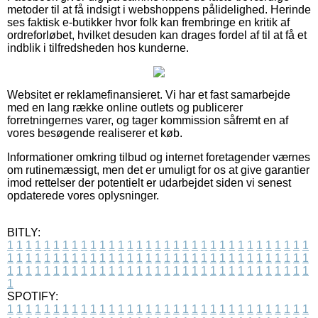
metoder til at få indsigt i webshoppens pålidelighed. Herinde
ses faktisk e-butikker hvor folk kan frembringe en kritik af
ordreforløbet, hvilket desuden kan drages fordel af til at få et
indblik i tilfredsheden hos kunderne.
Websitet er reklamefinansieret. Vi har et fast samarbejde
med en lang række online outlets og publicerer
forretningernes varer, og tager kommission såfremt en af
vores besøgende realiserer et køb.
Informationer omkring tilbud og internet foretagender værnes
om rutinemæssigt, men det er umuligt for os at give garantier
imod rettelser der potentielt er udarbejdet siden vi senest
opdaterede vores oplysninger.
BITLY:
1
1
1
1
1
1
1
1
1
1
1
1
1
1
1
1
1
1
1
1
1
1
1
1
1
1
1
1
1
1
1
1
1
1
1
1
1
1
1
1
1
1
1
1
1
1
1
1
1
1
1
1
1
1
1
1
1
1
1
1
1
1
1
1
1
1
1
1
1
1
1
1
1
1
1
1
1
1
1
1
1
1
1
1
1
1
1
1
1
1
1
1
1
1
1
1
1
1
1
1
SPOTIFY:
1
1
1
1
1
1
1
1
1
1
1
1
1
1
1
1
1
1
1
1
1
1
1
1
1
1
1
1
1
1
1
1
1