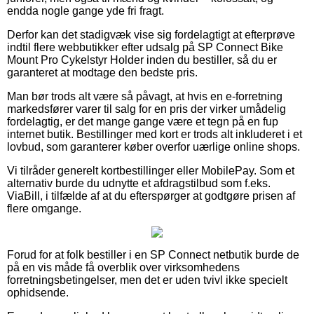
endda nogle gange yde fri fragt.
Derfor kan det stadigvæk vise sig fordelagtigt at efterprøve
indtil flere webbutikker efter udsalg på SP Connect Bike
Mount Pro Cykelstyr Holder inden du bestiller, så du er
garanteret at modtage den bedste pris.
Man bør trods alt være så påvagt, at hvis en e-forretning
markedsfører varer til salg for en pris der virker umådelig
fordelagtig, er det mange gange være et tegn på en fup
internet butik. Bestillinger med kort er trods alt inkluderet i et
lovbud, som garanterer køber overfor uærlige online shops.
Vi tilråder generelt kortbestillinger eller MobilePay. Som et
alternativ burde du udnytte et afdragstilbud som f.eks.
ViaBill, i tilfælde af at du efterspørger at godtgøre prisen af
flere omgange.
Forud for at folk bestiller i en SP Connect netbutik burde de
på en vis måde få overblik over virksomhedens
forretningsbetingelser, men det er uden tvivl ikke specielt
ophidsende.