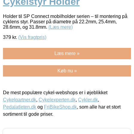
Cykelstyr Holder
Holder til SP Connect mobilholder serien – til montering på
cyklens styr. Passer på diametre på 22.2mm, 25.4mm,
28.6mm, og 31.8mm.
(Læs mere)
379
kr.
(Vis fragtpris)
Læs mere »
Køb nu »
De mest populære cykel-webshops er i øjeblikket
Cykelpartner.dk
,
Cykelexperten.dk
,
Cykler.dk
,
Pedalatleten.dk
og
FriBikeShop.dk
, som alle har et stort
sortiment til gode priser.