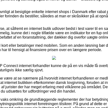
avnligt at besigtige enkelte internet shops i Danmark efter rab
r forinden du bestiller, således at man er skråsikker på at opn
se, at såfremt en internet butik udlover bedst i test varer til en s
ig, kunne det i nogle tilfælde være en indikator for en fup onl
dbefattet af en foranstaltning, der dækker dig overfor uægte onli
d kort eller betalinger med mobilen. Som en anden løsning bør du
u har til hensigt at finansiere prisen over en længere periode.
P Connect internet forhandler kunne de på en vis måde få over
turligvis ikke særlig sjovt.
unne være at se nærmere på hvorvidt internet forhandleren er med
 at internet butikken efterkommer dansk lovgivning, foruden at in
 af jurister der har meget erfaring med vilkårene på området. D
du udsættes for udfordringer ved din handel.
 er vaks omkring de grundlæggende reglementer der har betydning
ningspolitik internet forretningen tilsikrer. På grund af dette er