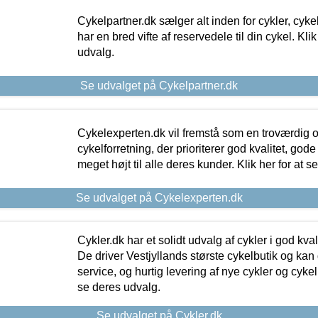
Cykelpartner.dk sælger alt inden for cykler, cyke
har en bred vifte af reservedele til din cykel. Klik
udvalg.
Se udvalget på Cykelpartner.dk
Cykelexperten.dk vil fremstå som en troværdig o
cykelforretning, der prioriterer god kvalitet, god
meget højt til alle deres kunder. Klik her for at s
Se udvalget på Cykelexperten.dk
Cykler.dk har et solidt udvalg af cykler i god kvalit
De driver Vestjyllands største cykelbutik og kan
service, og hurtig levering af nye cykler og cykelu
se deres udvalg.
Se udvalget på Cykler.dk