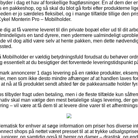
byder i dag et hav af forskellige fragtløsninger. En af dem der e
s en pakkeshop, og så skal du blot gå forbi efter produkterne li
heden er jo særdeles fleksibel, og i mange tilfælde tillige den pr
ykel Monterin Pro – Mobilholder.
dig at få varerne leveret til din private bopæl eller ud til dit ar
lmindeligvis en tand dyrere, men ydermere ualmindeligt uprobl
de vil dog altid være selv at hente pakken, men dette nødvendig
ssted.
Mobilholder er vældig betydningsfuld forudsat du behøver ordren
g essentielt at du besigtiger det forventede leveringstidspunkt p
anmark annoncerer 1 dags levering på en række produkter, ekse
er, men som ikke desto mindre afhænger af at handlen laves fori
 at nå at få produktet sendt afsted før de pakkeansatte holder fyr
 tilbyder fragt uden betaling, men i de fleste tilfælde kun såfrem
nativ skal man vælge den mest betalelige slags levering, der g
ing – vil være at få dem til at levere dine varer til et afhentnings
ematisk for enhver at søge information om priser hos diverse inte
nect shops på nettet været presset til at at trykke udsalgsprise
til juniorer, og samtidig også til herrer og damer – drastisk, og e