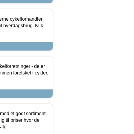
erne cykelforhandler
til hverdagsbrug. Klik
lforretninger - de er
mmen forelsket i cykler.
 med et godt sortiment
g til priser hvor de
alg.