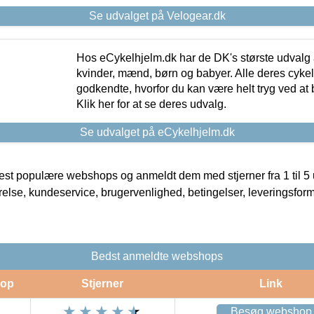
Se udvalget på Velogear.dk
Hos eCykelhjelm.dk har de DK's største udvalg a
kvinder, mænd, børn og babyer. Alle deres cyke
godkendte, hvorfor du kan være helt tryg ved at
Klik her for at se deres udvalg.
Se udvalget på eCykelhjelm.dk
t populære webshops og anmeldt dem med stjerner fra 1 til 5 ud
rrelse, kundeservice, brugervenlighed, betingelser, leveringsfor
Bedst anmeldte webshops
op
Stjerner
Link
Besøg webshop