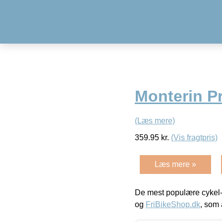
Monterin P
(Læs mere)
359.95
kr.
(Vis fragtpris)
Læs mere »
De mest populære cykel-
og
FriBikeShop.dk
, som 