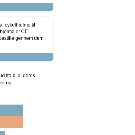
f cykelhjelme til
lhjelme er CE-
 bestille gennem dem.
 fra bl.a. deres
mer og