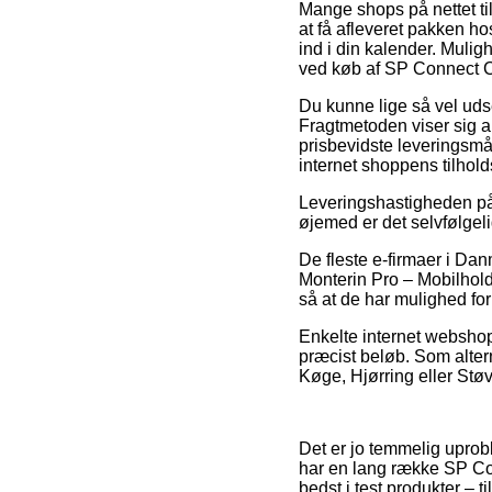
Mange shops på nettet til
at få afleveret pakken ho
ind i din kalender. Mulig
ved køb af SP Connect C
Du kunne lige så vel udse 
Fragtmetoden viser sig a
prisbevidste leveringsmå
internet shoppens tilhold
Leveringshastigheden på 
øjemed er det selvfølgeli
De fleste e-firmaer i D
Monterin Pro – Mobilhold
så at de har mulighed for
Enkelte internet webshops
præcist beløb. Som alter
Køge, Hjørring eller Støvr
Det er jo temmelig uprobl
har en lang række SP Con
bedst i test produkter – 