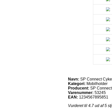
Navn:
SP Connect Cykel 
Kategori:
Mobilholder
Producent:
SP Connect
Varenummer:
53245
EAN:
1234567895851
Vurderet til
4.7
ud af 5 st