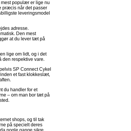
r mest populær er lige nu
ge præcis når det passer
isbilligste leveringsmodel
bejdes adresse.
ematisk. Den mest
gør at du lever tæt på
 lige om lidt, og i det
å den respektive vare.
mpelvis SP Connect Cykel
nden et fast klokkeslæt,
aften.
t du handler for et
erne – om man bor tæt på
sted.
rnet shops, og til tak
rne på specielt deres
ndda nogle gange sikre