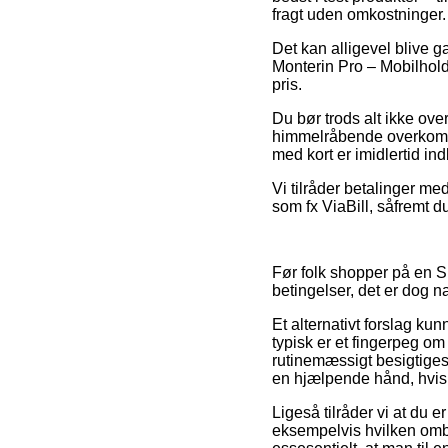
fragt uden omkostninger.
Det kan alligevel blive g
Monterin Pro – Mobilholde
pris.
Du bør trods alt ikke over
himmelråbende overkommel
med kort er imidlertid in
Vi tilråder betalinger me
som fx ViaBill, såfremt d
Før folk shopper på en S
betingelser, det er dog na
Et alternativt forslag k
typisk er et fingerpeg om
rutinemæssigt besigtiges
en hjælpende hånd, hvis 
Ligeså tilråder vi at du
eksempelvis hvilken ombyt