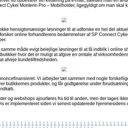
 enhver tid opbevarer sin kvittering på e-mail, således man en a
nect Cykel Monterin Pro – Mobilholder, ligegyldigt om man skal 
ække hensigtsmæssige løsninger til at udforske en hel del aktue
u udforsker online forhandlerens bedømmelser af SP Connect Cyke
er.
samme måde evigt belejlige løsninger til at få indblik i online s
tbutikker hvor det er muligt at afgive en omtale af virksomhedens
 at afveje kundetilfredsheden.
oncefinansieret. Vi arbejder tæt sammen med nogle forskellige
r butikkernes produkter, og får godtgørelse under forudsætnin
 indkøb.
er og webshops ajourføres fra tid til anden, men der tages ikke
vis er implementeret siden vi senest opdaterede hjemmesidens 
1
1
1
1
1
1
1
1
1
1
1
1
1
1
1
1
1
1
1
1
1
1
1
1
1
1
1
1
1
1
1
1
1
1
1