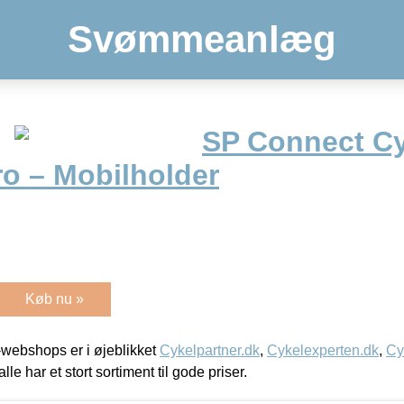
Svømmeanlæg
SP Connect Cy
ro – Mobilholder
Køb nu »
webshops er i øjeblikket
Cykelpartner.dk
,
Cykelexperten.dk
,
Cy
alle har et stort sortiment til gode priser.