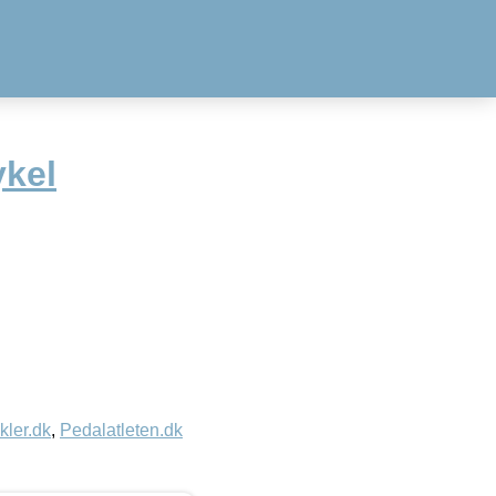
kel
kler.dk
,
Pedalatleten.dk