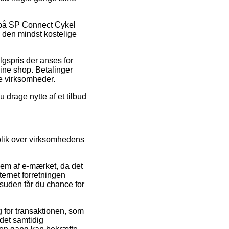
at på SP Connect Cykel
å den mindst kostelige
algspris der anses for
ine shop. Betalinger
ne virksomheder.
 drage nytte af et tilbud
blik over virksomhedens
lem af e-mærket, da det
ternet forretningen
esuden får du chance for
 for transaktionen, som
 det samtidig