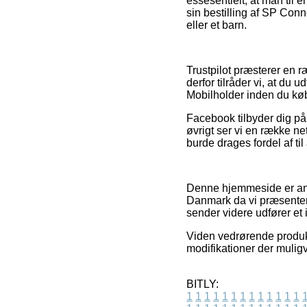
essesentielt, at man til
sin bestilling af SP Con
eller et barn.
Trustpilot præsterer en r
derfor tilråder vi, at d
Mobilholder inden du køb
Facebook tilbyder dig på 
øvrigt ser vi en række ne
burde drages fordel af til
Denne hjemmeside er ann
Danmark da vi præsentere
sender videre udfører et
Viden vedrørende produkt
modifikationer der mulig
BITLY:
1
1
1
1
1
1
1
1
1
1
1
1
1