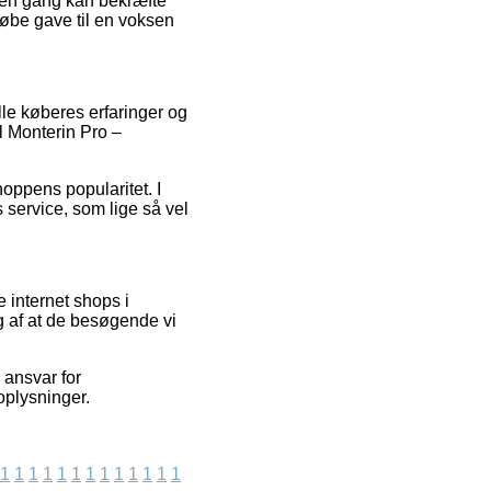
nden gang kan bekræfte
købe gave til en voksen
lle køberes erfaringer og
l Monterin Pro –
hoppens popularitet. I
 service, som lige så vel
 internet shops i
g af at de besøgende vi
 ansvar for
oplysninger.
1
1
1
1
1
1
1
1
1
1
1
1
1