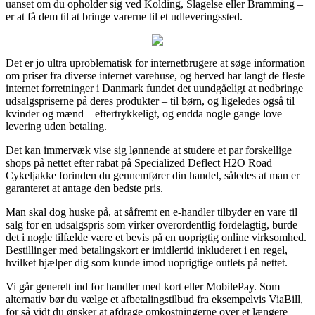
uanset om du opholder sig ved Kolding, Slagelse eller Bramming –
er at få dem til at bringe varerne til et udleveringssted.
Det er jo ultra uproblematisk for internetbrugere at søge information
om priser fra diverse internet varehuse, og herved har langt de fleste
internet forretninger i Danmark fundet det uundgåeligt at nedbringe
udsalgspriserne på deres produkter – til børn, og ligeledes også til
kvinder og mænd – eftertrykkeligt, og endda nogle gange love
levering uden betaling.
Det kan immervæk vise sig lønnende at studere et par forskellige
shops på nettet efter rabat på Specialized Deflect H2O Road
Cykeljakke forinden du gennemfører din handel, således at man er
garanteret at antage den bedste pris.
Man skal dog huske på, at såfremt en e-handler tilbyder en vare til
salg for en udsalgspris som virker overordentlig fordelagtig, burde
det i nogle tilfælde være et bevis på en uoprigtig online virksomhed.
Bestillinger med betalingskort er imidlertid inkluderet i en regel,
hvilket hjælper dig som kunde imod uoprigtige outlets på nettet.
Vi går generelt ind for handler med kort eller MobilePay. Som
alternativ bør du vælge et afbetalingstilbud fra eksempelvis ViaBill,
for så vidt du ønsker at afdrage omkostningerne over et længere