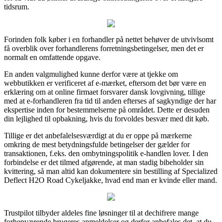
tidsrum.
Forinden folk køber i en forhandler på nettet behøver de utvivlsomt
få overblik over forhandlerens forretningsbetingelser, men det er
normalt en omfattende opgave.
En anden valgmulighed kunne derfor være at tjekke om
webbutikken er verificeret af e-mærket, eftersom det bør være en
erklæring om at online firmaet forsvarer dansk lovgivning, tillige
med at e-forhandleren fra tid til anden efterses af sagkyndige der har
ekspertise inden for bestemmelserne på området. Dette er desuden
din lejlighed til opbakning, hvis du forvoldes besvær med dit køb.
Tillige er det anbefalelsesværdigt at du er oppe på mærkerne
omkring de mest betydningsfulde betingelser der gælder for
transaktionen, f.eks. den ombytningspolitik e-handlen lover. I den
forbindelse er det tilmed afgørende, at man stadig bibeholder sin
kvittering, så man altid kan dokumentere sin bestilling af Specialized
Deflect H2O Road Cykeljakke, hvad end man er kvinde eller mand.
Trustpilot tilbyder aldeles fine løsninger til at dechifrere mange
forhenværende brugeres anmeldelser og derfor anbefales det, at du