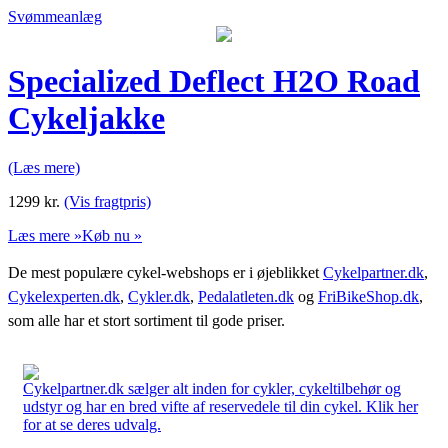
Svømmeanlæg
Specialized Deflect H2O Road
Cykeljakke
(Læs mere)
1299
kr.
(Vis fragtpris)
Læs mere »
Køb nu »
De mest populære cykel-webshops er i øjeblikket
Cykelpartner.dk
,
Cykelexperten.dk
,
Cykler.dk
,
Pedalatleten.dk
og
FriBikeShop.dk
,
som alle har et stort sortiment til gode priser.
Cykelpartner.dk sælger alt inden for cykler, cykeltilbehør og
udstyr og har en bred vifte af reservedele til din cykel. Klik her
for at se deres udvalg.