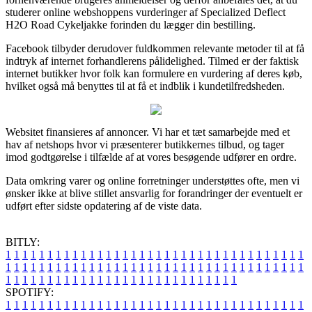
studerer online webshoppens vurderinger af Specialized Deflect
H2O Road Cykeljakke forinden du lægger din bestilling.
Facebook tilbyder derudover fuldkommen relevante metoder til at få
indtryk af internet forhandlerens pålidelighed. Tilmed er der faktisk
internet butikker hvor folk kan formulere en vurdering af deres køb,
hvilket også må benyttes til at få et indblik i kundetilfredsheden.
Websitet finansieres af annoncer. Vi har et tæt samarbejde med et
hav af netshops hvor vi præsenterer butikkernes tilbud, og tager
imod godtgørelse i tilfælde af at vores besøgende udfører en ordre.
Data omkring varer og online forretninger understøttes ofte, men vi
ønsker ikke at blive stillet ansvarlig for forandringer der eventuelt er
udført efter sidste opdatering af de viste data.
BITLY:
1
1
1
1
1
1
1
1
1
1
1
1
1
1
1
1
1
1
1
1
1
1
1
1
1
1
1
1
1
1
1
1
1
1
1
1
1
1
1
1
1
1
1
1
1
1
1
1
1
1
1
1
1
1
1
1
1
1
1
1
1
1
1
1
1
1
1
1
1
1
1
1
1
1
1
1
1
1
1
1
1
1
1
1
1
1
1
1
1
1
1
1
1
1
1
1
1
1
1
1
SPOTIFY:
1
1
1
1
1
1
1
1
1
1
1
1
1
1
1
1
1
1
1
1
1
1
1
1
1
1
1
1
1
1
1
1
1
1
1
1