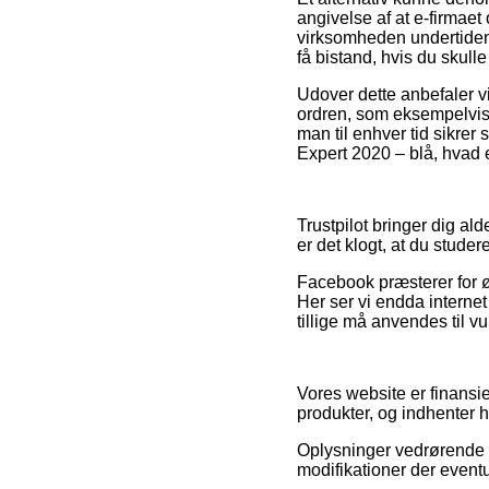
angivelse af at e-firmaet
virksomheden undertiden 
få bistand, hvis du skull
Udover dette anbefaler v
ordren, som eksempelvis h
man til enhver tid sikrer
Expert 2020 – blå, hvad 
Trustpilot bringer dig al
er det klogt, at du stud
Facebook præsterer for øv
Her ser vi endda internet
tillige må anvendes til v
Vores website er finansi
produkter, og indhenter 
Oplysninger vedrørende p
modifikationer der eventu