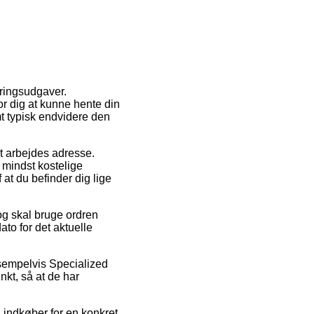
eringsudgaver.
or dig at kunne hente din
t typisk endvidere den
dit arbejdes adresse.
 mindst kostelige
 at du befinder dig lige
og skal bruge ordren
ato for det aktuelle
ksempelvis Specialized
unkt, så at de har
n indkøber for en konkret