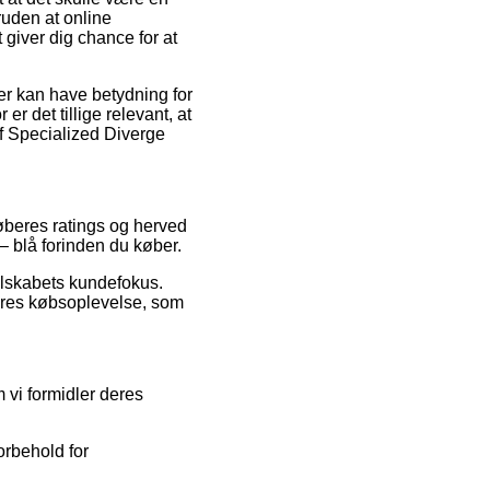
ruden at online
giver dig chance for at
er kan have betydning for
 det tillige relevant, at
af Specialized Diverge
køberes ratings og herved
– blå forinden du køber.
selskabets kundefokus.
deres købsoplevelse, som
 vi formidler deres
orbehold for