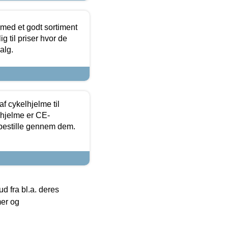
 med et godt sortiment
g til priser hvor de
alg.
f cykelhjelme til
lhjelme er CE-
 bestille gennem dem.
 fra bl.a. deres
mer og