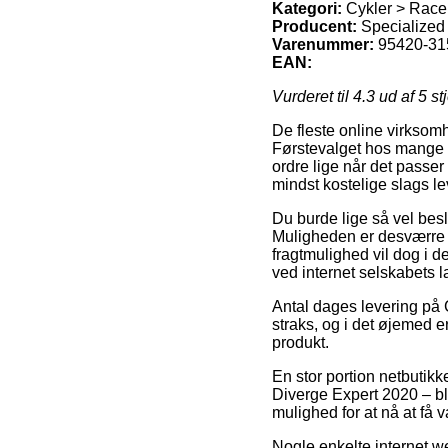
Kategori:
Cykler > Race
Producent:
Specialized
Varenummer:
95420-31
EAN:
Vurderet til
4.3
ud af 5 st
De fleste online virksom
Førstevalget hos mange e
ordre lige når det passe
mindst kostelige slags l
Du burde lige så vel beslut
Muligheden er desværre 
fragtmulighed vil dog i d
ved internet selskabets l
Antal dages levering på C
straks, og i det øjemed er
produkt.
En stor portion netbutik
Diverge Expert 2020 – blå,
mulighed for at nå at få 
Nogle enkelte internet we