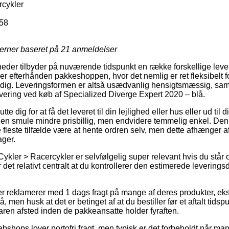
rcykler
58
jerner baseret på
21
anmeldelser
heder tilbyder på nuværende tidspunkt en række forskellige lev
r efterhånden pakkeshoppen, hvor det nemlig er ret fleksibelt f
r dig. Leveringsformen er altså usædvanlig hensigtsmæssig, sam
evering ved køb af Specialized Diverge Expert 2020 – blå.
te dig for at få det leveret til din lejlighed eller hus eller ud til 
en smule mindre prisbillig, men endvidere temmelig enkel. Den
e fleste tilfælde være at hente ordren selv, men dette afhænger af
ager.
ykler > Racercykler er selvfølgelig super relevant hvis du står 
 det relativt centralt at du kontrollerer den estimerede leveringsd
ker reklamerer med 1 dags fragt på mange af deres produkter, e
 men husk at det er betinget af at du bestiller før et aftalt tidsp
varen afsted inden de pakkeansatte holder fyraften.
bshops lover portofri fragt, men typisk er det forbeholdt når ma