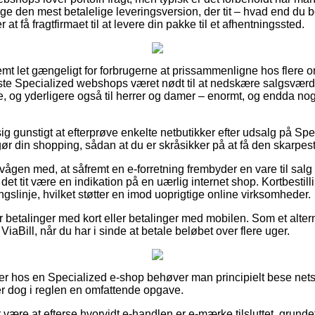
ge den mest betalelige leveringsversion, der tit – hvad end du 
 at få fragtfirmaet til at levere din pakke til et afhentningssted.
mt let gængeligt for forbrugerne at prissammenligne hos flere on
ste Specialized webshops været nødt til at nedskære salgsværd
ge, og yderligere også til herrer og damer – enormt, og endda no
g gunstigt at efterprøve enkelte netbutikker efter udsalg på Sp
ør din shopping, sådan at du er skråsikker på at få den skarpest
ågen med, at såfremt en e-forretning frembyder en vare til salg 
det tit være en indikation på en uærlig internet shop. Kortbestil
ngslinje, hvilket støtter en imod uoprigtige online virksomheder.
for betalinger med kort eller betalinger med mobilen. Som et alte
x ViaBill, når du har i sinde at betale beløbet over flere uger.
ler hos en Specialized e-shop behøver man principielt bese ne
er dog i reglen en omfattende opgave.
r være at efterse hvorvidt e-handlen er e-mærke tilsluttet, grunde