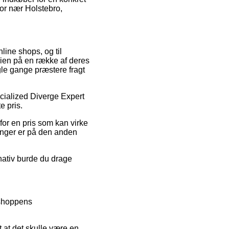
bor nær Holstebro,
line shops, og til
ien på en række af deres
gle gange præstere fragt
ecialized Diverge Expert
e pris.
for en pris som kan virke
linger er på den anden
rnativ burde du drage
tshoppens
t at det skulle være en