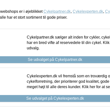
webshops er i øjeblikket
Cykelpartner.dk
,
Cykelexperten.dk
,
Cy
alle har et stort sortiment til gode priser.
Cykelpartner.dk sælger alt inden for cykler, cyke
har en bred vifte af reservedele til din cykel. Klik
udvalg.
Se udvalget på Cykelpartner.dk
Cykelexperten.dk vil fremstå som en troværdig o
cykelforretning, der prioriterer god kvalitet, god
meget højt til alle deres kunder. Klik her for at s
Se udvalget på Cykelexperten.dk