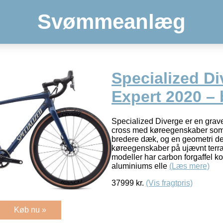
Svømmeanlæg
Specialized Di
Expert 2020 – 
Specialized Diverge er en grave
cross med køreegenskaber som 
bredere dæk, og en geometri de
køreegenskaber på ujævnt terræ
modeller har carbon forgaffel 
aluminiums elle
(Læs mere)
37999
kr.
(Vis fragtpris)
Køb nu »