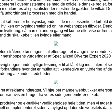
 opererer i overensstemmelse med de officielle danske regler, fo
monitoreres af specialister der mestrer de gældende vilkår. Det 
e få udfordringer i processen med din handel.
i at køberen er hensynstagende til de mest essentielle forhold d
vilken ombytningsrettighed online webshoppen tilbyder. Derfor er
 sin kvittering, så man en anden gang vil kunne eftervise ordren 
end du skal købe til en kvinde eller mand.
deles strålende løsninger til at eftersøge ret mange nuværende 
erer netshoppens vurderinger af Specialized Diverge Expert 2020 
rigt nogenlunde nyttige løsninger til at få et kig ind i internet 
 forhandlere hvor det er muligt at tilkendegive en vurdering af 
urdering af kundetilfredsheden.
eret af reklameindtægter. Vi hjælper mange webbutikker eftersom
honorar hvis en bruger fra vores side gennemfører et køb.
rodukter og e-butikker vedligeholdes hele tiden, men vi tager f
elt er implementeret siden vi nyligst opdaterede websitets data.