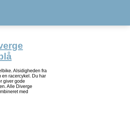
verge
blå
lbike. Alsidigheden fra
en racercykel. Du har
r giver gode
n. Alle Diverge
kombineret med