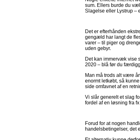
sum. Ellers burde du væl
Slagelse eller Lystrup – er
Det er efterhånden ekstre
gengæld har langt de fle
varer – til piger og dren
uden gebyr.
Det kan immervæk vise si
2020 – blå før du færdigg
Man må trods alt være årv
enormt letkøbt, så kunne 
side omfavnet af en retni
Vi slår generelt et slag 
fordel af en løsning fra f
Forud for at nogen hand
handelsbetingelser, det 
Et alternativ kunne derfo