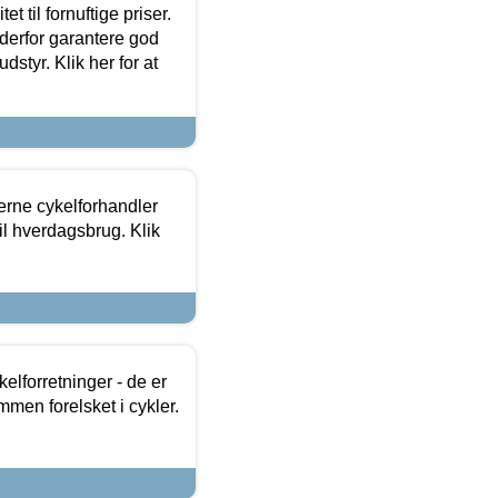
et til fornuftige priser.
 derfor garantere god
dstyr. Klik her for at
erne cykelforhandler
til hverdagsbrug. Klik
lforretninger - de er
mmen forelsket i cykler.