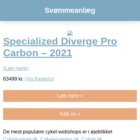
Svømmeanlæg
Specialized Diverge Pro
Carbon – 2021
(Læs mere)
63499
kr.
(Vis fragtpris)
Læs mere »
Køb nu »
De mest populære cykel-webshops er i øjeblikket
Cykelpartner.dk
,
Cykelexperten.dk
,
Cykler.dk
,