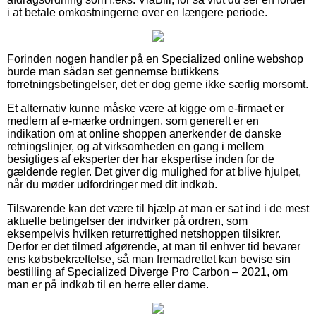
i at betale omkostningerne over en længere periode.
Forinden nogen handler på en Specialized online webshop
burde man sådan set gennemse butikkens
forretningsbetingelser, det er dog gerne ikke særlig morsomt.
Et alternativ kunne måske være at kigge om e-firmaet er
medlem af e-mærke ordningen, som generelt er en
indikation om at online shoppen anerkender de danske
retningslinjer, og at virksomheden en gang i mellem
besigtiges af eksperter der har ekspertise inden for de
gældende regler. Det giver dig mulighed for at blive hjulpet,
når du møder udfordringer med dit indkøb.
Tilsvarende kan det være til hjælp at man er sat ind i de mest
aktuelle betingelser der indvirker på ordren, som
eksempelvis hvilken returrettighed netshoppen tilsikrer.
Derfor er det tilmed afgørende, at man til enhver tid bevarer
ens købsbekræftelse, så man fremadrettet kan bevise sin
bestilling af Specialized Diverge Pro Carbon – 2021, om
man er på indkøb til en herre eller dame.