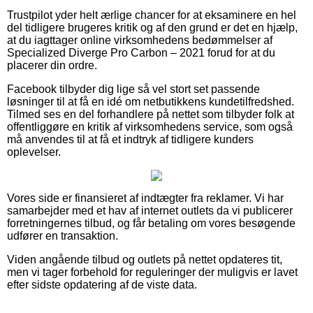
Trustpilot yder helt ærlige chancer for at eksaminere en hel
del tidligere brugeres kritik og af den grund er det en hjælp,
at du iagttager online virksomhedens bedømmelser af
Specialized Diverge Pro Carbon – 2021 forud for at du
placerer din ordre.
Facebook tilbyder dig lige så vel stort set passende
løsninger til at få en idé om netbutikkens kundetilfredshed.
Tilmed ses en del forhandlere på nettet som tilbyder folk at
offentliggøre en kritik af virksomhedens service, som også
må anvendes til at få et indtryk af tidligere kunders
oplevelser.
Vores side er finansieret af indtægter fra reklamer. Vi har
samarbejder med et hav af internet outlets da vi publicerer
forretningernes tilbud, og får betaling om vores besøgende
udfører en transaktion.
Viden angående tilbud og outlets på nettet opdateres tit,
men vi tager forbehold for reguleringer der muligvis er lavet
efter sidste opdatering af de viste data.