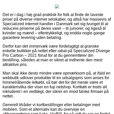
Det er i dag i høj grad praktisk for folk at finde de laveste
priser på diverse internet selskaber, og altså har massevis af
Specialized internet handler i Danmark set sig tvunget til at
reducere priserne på deres varer – til juniorer, og ligeså til
kvinder og mænd – eftertrykkeligt, og endda nogle gange
garantere levering uden betaling.
Derfor kan det immervæk være fordelagtigt at granske
enkelte butikker på nettet efter rabat på Specialized Diverge
Pro Carbon – 2021 forud for at du gennemfører din
bestilling, således at man er sikret at indhente den mest
attraktive pris.
Man skal ikke desto mindre være opmærksom på, at ifald en
webbutik udlover produkter til en udsalgspris som anses for
himmelråbende letkøbt, så bør det for det meste være et
karakteristika der viser en fup netshop. Kortkøb er trods alt
inkluderet i en vedtægt, der sikrer en imod falske firmaer på
nettet.
Generelt tilråder vi kortbestillinger eller betalinger med
mobilen. Som et alternativ kan du overveje en
afdragsordning som f.eks. ViaBill, for så vidt du ser en fordel