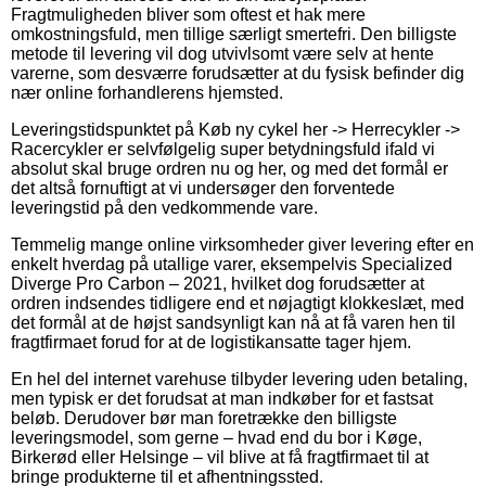
Fragtmuligheden bliver som oftest et hak mere
omkostningsfuld, men tillige særligt smertefri. Den billigste
metode til levering vil dog utvivlsomt være selv at hente
varerne, som desværre forudsætter at du fysisk befinder dig
nær online forhandlerens hjemsted.
Leveringstidspunktet på Køb ny cykel her -> Herrecykler ->
Racercykler er selvfølgelig super betydningsfuld ifald vi
absolut skal bruge ordren nu og her, og med det formål er
det altså fornuftigt at vi undersøger den forventede
leveringstid på den vedkommende vare.
Temmelig mange online virksomheder giver levering efter en
enkelt hverdag på utallige varer, eksempelvis Specialized
Diverge Pro Carbon – 2021, hvilket dog forudsætter at
ordren indsendes tidligere end et nøjagtigt klokkeslæt, med
det formål at de højst sandsynligt kan nå at få varen hen til
fragtfirmaet forud for at de logistikansatte tager hjem.
En hel del internet varehuse tilbyder levering uden betaling,
men typisk er det forudsat at man indkøber for et fastsat
beløb. Derudover bør man foretrække den billigste
leveringsmodel, som gerne – hvad end du bor i Køge,
Birkerød eller Helsinge – vil blive at få fragtfirmaet til at
bringe produkterne til et afhentningssted.