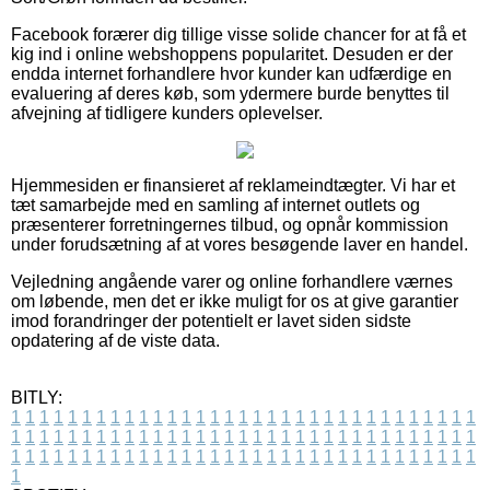
Facebook forærer dig tillige visse solide chancer for at få et
kig ind i online webshoppens popularitet. Desuden er der
endda internet forhandlere hvor kunder kan udfærdige en
evaluering af deres køb, som ydermere burde benyttes til
afvejning af tidligere kunders oplevelser.
Hjemmesiden er finansieret af reklameindtægter. Vi har et
tæt samarbejde med en samling af internet outlets og
præsenterer forretningernes tilbud, og opnår kommission
under forudsætning af at vores besøgende laver en handel.
Vejledning angående varer og online forhandlere værnes
om løbende, men det er ikke muligt for os at give garantier
imod forandringer der potentielt er lavet siden sidste
opdatering af de viste data.
BITLY:
1
1
1
1
1
1
1
1
1
1
1
1
1
1
1
1
1
1
1
1
1
1
1
1
1
1
1
1
1
1
1
1
1
1
1
1
1
1
1
1
1
1
1
1
1
1
1
1
1
1
1
1
1
1
1
1
1
1
1
1
1
1
1
1
1
1
1
1
1
1
1
1
1
1
1
1
1
1
1
1
1
1
1
1
1
1
1
1
1
1
1
1
1
1
1
1
1
1
1
1