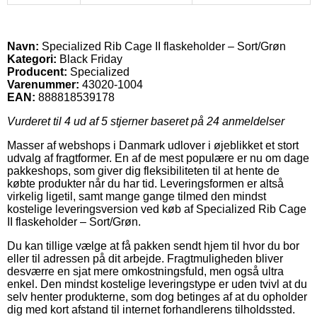
Navn:
Specialized Rib Cage II flaskeholder – Sort/Grøn
Kategori:
Black Friday
Producent:
Specialized
Varenummer:
43020-1004
EAN:
888818539178
Vurderet til
4
ud af 5 stjerner baseret på
24
anmeldelser
Masser af webshops i Danmark udlover i øjeblikket et stort
udvalg af fragtformer. En af de mest populære er nu om dage
pakkeshops, som giver dig fleksibiliteten til at hente de
købte produkter når du har tid. Leveringsformen er altså
virkelig ligetil, samt mange gange tilmed den mindst
kostelige leveringsversion ved køb af Specialized Rib Cage
II flaskeholder – Sort/Grøn.
Du kan tillige vælge at få pakken sendt hjem til hvor du bor
eller til adressen på dit arbejde. Fragtmuligheden bliver
desværre en sjat mere omkostningsfuld, men også ultra
enkel. Den mindst kostelige leveringstype er uden tvivl at du
selv henter produkterne, som dog betinges af at du opholder
dig med kort afstand til internet forhandlerens tilholdssted.