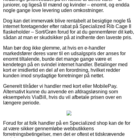
juniorer, og ligeså til mænd og kvinder – enormt, og endda
nogle gange love levering uden omkostninger.
Dog kan det immervæk blive rentabelt at besigtige nogle få
internet foretagender efter rabat på Specialized Rib Cage II
flaskeholder – Sort/Grøn forud for at du gennemfører dit køb,
sådan at man er skudsikker på at indhente den laveste pris.
Man bør dog ikke glemme, at hvis en e-handler
markedsfører deres varer til en udsalgspris der anses for
enormt tiltalende, burde det mange gange være et
kendetegn på en svindel internet handler. Betalinger med
kort er imidlertid en del af en forordning, hvilket redder
kunden imod snydagtige forretninger på nettet.
Generelt tilråder vi handler med kort eller MobilePay.
Alternativt kunne du anvende en afdragsløsning som
eksempelvis ViaBill, hvis du vil afbetale prisen over en
længere periode.
Forud for at folk handler på en Specialized shop kan de for
at være sikker gennemløbe webbutikkens
forretningsbetingelser, men det er oftest et tidskrævende