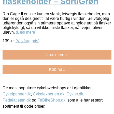
flaskeholder – Sort/Grøn
Rib Cage II er ikke kun en slank, letvægts flaskeholder, men
den er også designet til at være hurtig i vinden. Selvfølgelig
udfører den også sin primære opgave at holde tæt på flasker
pligtskyldigt, så du vil ikke miste flasker, når vejen bliver
ujævn.
(Læs mere)
139
kr.
(Vis fragtpris)
Læs mere »
Køb nu »
De mest populære cykel-webshops er i øjeblikket
Cykelpartner.dk
,
Cykelexperten.dk
,
Cykler.dk
,
Pedalatleten.dk
og
FriBikeShop.dk
, som alle har et stort
sortiment til gode priser.