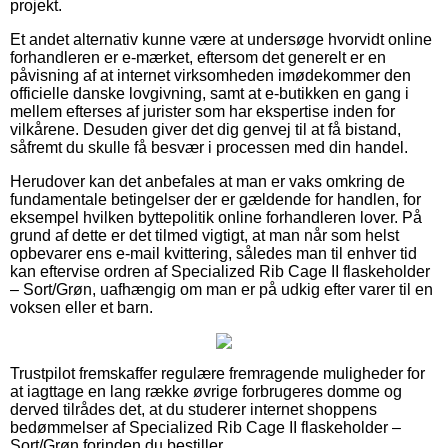
projekt.
Et andet alternativ kunne være at undersøge hvorvidt online
forhandleren er e-mærket, eftersom det generelt er en
påvisning af at internet virksomheden imødekommer den
officielle danske lovgivning, samt at e-butikken en gang i
mellem efterses af jurister som har ekspertise inden for
vilkårene. Desuden giver det dig genvej til at få bistand,
såfremt du skulle få besvær i processen med din handel.
Herudover kan det anbefales at man er vaks omkring de
fundamentale betingelser der er gældende for handlen, for
eksempel hvilken byttepolitik online forhandleren lover. På
grund af dette er det tilmed vigtigt, at man når som helst
opbevarer ens e-mail kvittering, således man til enhver tid
kan eftervise ordren af Specialized Rib Cage II flaskeholder
– Sort/Grøn, uafhængig om man er på udkig efter varer til en
voksen eller et barn.
Trustpilot fremskaffer regulære fremragende muligheder for
at iagttage en lang række øvrige forbrugeres domme og
derved tilrådes det, at du studerer internet shoppens
bedømmelser af Specialized Rib Cage II flaskeholder –
Sort/Grøn forinden du bestiller.