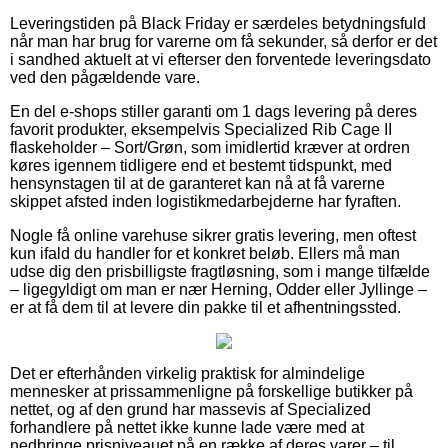
Leveringstiden på Black Friday er særdeles betydningsfuld
når man har brug for varerne om få sekunder, så derfor er det
i sandhed aktuelt at vi efterser den forventede leveringsdato
ved den pågældende vare.
En del e-shops stiller garanti om 1 dags levering på deres
favorit produkter, eksempelvis Specialized Rib Cage II
flaskeholder – Sort/Grøn, som imidlertid kræver at ordren
køres igennem tidligere end et bestemt tidspunkt, med
hensynstagen til at de garanteret kan nå at få varerne
skippet afsted inden logistikmedarbejderne har fyraften.
Nogle få online varehuse sikrer gratis levering, men oftest
kun ifald du handler for et konkret beløb. Ellers må man
udse dig den prisbilligste fragtløsning, som i mange tilfælde
– ligegyldigt om man er nær Herning, Odder eller Jyllinge –
er at få dem til at levere din pakke til et afhentningssted.
Det er efterhånden virkelig praktisk for almindelige
mennesker at prissammenligne på forskellige butikker på
nettet, og af den grund har massevis af Specialized
forhandlere på nettet ikke kunne lade være med at
nedbringe prisniveauet på en række af deres varer – til