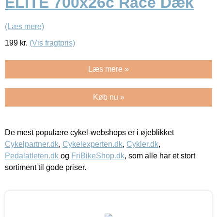
ELITE 700x26c Race Dæk
(Læs mere)
199
kr.
(Vis fragtpris)
Læs mere »
Køb nu »
De mest populære cykel-webshops er i øjeblikket
Cykelpartner.dk
,
Cykelexperten.dk
,
Cykler.dk
,
Pedalatleten.dk
og
FriBikeShop.dk
, som alle har et stort
sortiment til gode priser.