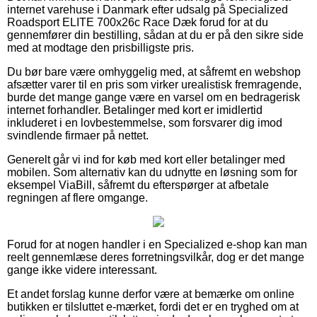
internet varehuse i Danmark efter udsalg på Specialized
Roadsport ELITE 700x26c Race Dæk forud for at du
gennemfører din bestilling, sådan at du er på den sikre side
med at modtage den prisbilligste pris.
Du bør bare være omhyggelig med, at såfremt en webshop
afsætter varer til en pris som virker urealistisk fremragende,
burde det mange gange være en varsel om en bedragerisk
internet forhandler. Betalinger med kort er imidlertid
inkluderet i en lovbestemmelse, som forsvarer dig imod
svindlende firmaer på nettet.
Generelt går vi ind for køb med kort eller betalinger med
mobilen. Som alternativ kan du udnytte en løsning som for
eksempel ViaBill, såfremt du efterspørger at afbetale
regningen af flere omgange.
Forud for at nogen handler i en Specialized e-shop kan man
reelt gennemlæse deres forretningsvilkår, dog er det mange
gange ikke videre interessant.
Et andet forslag kunne derfor være at bemærke om online
butikken er tilsluttet e-mærket, fordi det er en tryghed om at