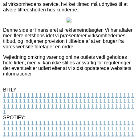
af virksomhedens service, hvilket tilmed må udnyttes til at
afveje tilfredsheden hos kunderne.
Denne side er finansieret af reklameindtægter. Vi har aftaler
med flere netshops idet vi præsenterer virksomhedernes
tilbud, og indtjener provision i tilfælde af at en bruger fra
vores website foretager en ordre.
Vejledning omkring varer og online outlets vedligeholdes
hele tiden, men vi kan ikke stilles ansvarlig for reguleringer
der eventuelt er udført efter at vi sidst opdaterede websitets
informationer.
BITLY:
1
1
1
1
1
1
1
1
1
1
1
1
1
1
1
1
1
1
1
1
1
1
1
1
1
1
1
1
1
1
1
1
1
1
1
1
1
1
1
1
1
1
1
1
1
1
1
1
1
1
1
1
1
1
1
1
1
1
1
1
1
1
1
1
1
1
1
1
1
1
1
1
1
1
1
1
1
1
1
1
1
1
1
1
1
1
1
1
1
1
1
1
1
1
1
1
1
1
1
1
SPOTIFY:
1
1
1
1
1
1
1
1
1
1
1
1
1
1
1
1
1
1
1
1
1
1
1
1
1
1
1
1
1
1
1
1
1
1
1
1
1
1
1
1
1
1
1
1
1
1
1
1
1
1
1
1
1
1
1
1
1
1
1
1
1
1
1
1
1
1
1
1
1
1
1
1
1
1
1
1
1
1
1
1
1
1
1
1
1
1
1
1
1
1
1
1
1
1
1
1
1
1
1