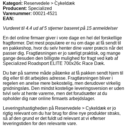
Kategori:
Reservedele > Cykeldæk
Producent:
Specialized
Varenummer:
00021-4521
EAN:
Vurderet til
4.4
ud af 5 stjerner baseret på
15
anmeldelser
En del online firmaer giver i vore dage en hel del forskellige
fragtformer. Det mest populære er nu om dage at få sendt til
en pakkeshop, hvor du selv henter dine varer præcis når det
passer dig. Fragtløsningen er jo særligt praktisk, og mange
gange desuden den billigste mulighed for fragt ved køb af
Specialized Roadsport ELITE 700x26c Race Dæk.
Du bør på samme måde påtænke at få pakken sendt hjem til
dig eller til dit arbejdes adresse. Fragtløsningen bliver i
regelen en anelse mere bekostelig, men derudover virkelig
gnidningsløs. Den mindst kostelige leveringsversion er uden
tvivl selv at hente varerne, men det forudsætter at du
opholder dig nær online firmaets arbejdslager.
Leveringshastigheden på Reservedele > Cykeldæk er jo
rigtig relevant om du har brug for dine nye produkter straks,
så af den grund er det fuldt ud relevant at vi efterser
leveringstiden for den relevante vare.