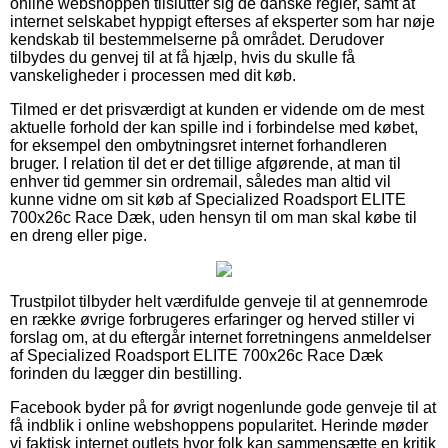
online webshoppen tilslutter sig de danske regler, samt at
internet selskabet hyppigt efterses af eksperter som har nøje
kendskab til bestemmelserne på området. Derudover
tilbydes du genvej til at få hjælp, hvis du skulle få
vanskeligheder i processen med dit køb.
Tilmed er det prisværdigt at kunden er vidende om de mest
aktuelle forhold der kan spille ind i forbindelse med købet,
for eksempel den ombytningsret internet forhandleren
bruger. I relation til det er det tillige afgørende, at man til
enhver tid gemmer sin ordremail, således man altid vil
kunne vidne om sit køb af Specialized Roadsport ELITE
700x26c Race Dæk, uden hensyn til om man skal købe til
en dreng eller pige.
Trustpilot tilbyder helt værdifulde genveje til at gennemrode
en række øvrige forbrugeres erfaringer og herved stiller vi
forslag om, at du eftergår internet forretningens anmeldelser
af Specialized Roadsport ELITE 700x26c Race Dæk
forinden du lægger din bestilling.
Facebook byder på for øvrigt nogenlunde gode genveje til at
få indblik i online webshoppens popularitet. Herinde møder
vi faktisk internet outlets hvor folk kan sammensætte en kritik