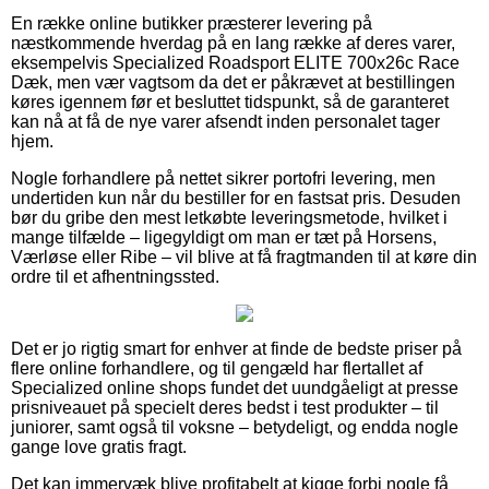
En række online butikker præsterer levering på
næstkommende hverdag på en lang række af deres varer,
eksempelvis Specialized Roadsport ELITE 700x26c Race
Dæk, men vær vagtsom da det er påkrævet at bestillingen
køres igennem før et besluttet tidspunkt, så de garanteret
kan nå at få de nye varer afsendt inden personalet tager
hjem.
Nogle forhandlere på nettet sikrer portofri levering, men
undertiden kun når du bestiller for en fastsat pris. Desuden
bør du gribe den mest letkøbte leveringsmetode, hvilket i
mange tilfælde – ligegyldigt om man er tæt på Horsens,
Værløse eller Ribe – vil blive at få fragtmanden til at køre din
ordre til et afhentningssted.
Det er jo rigtig smart for enhver at finde de bedste priser på
flere online forhandlere, og til gengæld har flertallet af
Specialized online shops fundet det uundgåeligt at presse
prisniveauet på specielt deres bedst i test produkter – til
juniorer, samt også til voksne – betydeligt, og endda nogle
gange love gratis fragt.
Det kan immervæk blive profitabelt at kigge forbi nogle få