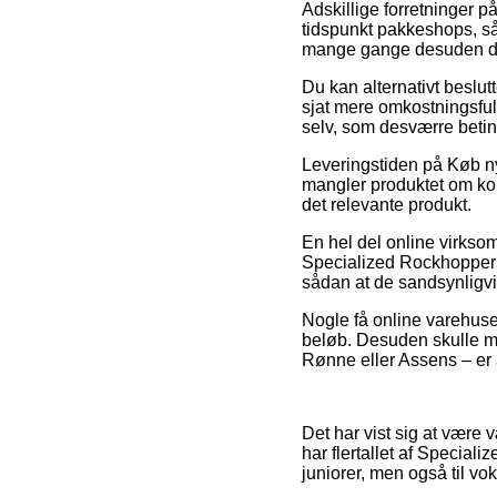
Adskillige forretninger på
tidspunkt pakkeshops, så
mange gange desuden den
Du kan alternativt beslutte
sjat mere omkostningsfuld
selv, som desværre beting
Leveringstiden på Køb ny
mangler produktet om kort
det relevante produkt.
En hel del online virks
Specialized Rockhopper E
sådan at de sandsynligvis
Nogle få online varehuse g
beløb. Desuden skulle m
Rønne eller Assens – er at
Det har vist sig at være 
har flertallet af Speciali
juniorer, men også til v