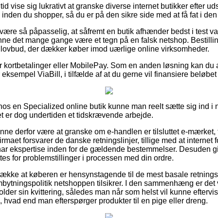
 tid vise sig lukrativt at granske diverse internet butikker efter 
nden du shopper, så du er på den sikre side med at få fat i den 
ære så påpasselig, at såfremt en butik afhænder bedst i test var
unne det mange gange være et tegn på en falsk netshop. Bestilli
t lovbud, der dækker køber imod uærlige online virksomheder.
 for kortbetalinger eller MobilePay. Som en anden løsning kan d
 eksempel ViaBill, i tilfælde af at du gerne vil finansiere beløbe
 hos en Specialized online butik kunne man reelt sætte sig ind i
et er dog undertiden et tidskrævende arbejde.
nne derfor være at granske om e-handlen er tilsluttet e-mærket, 
irmaet forsvarer de danske retningslinjer, tillige med at internet f
har ekspertise inden for de gældende bestemmelser. Desuden giver
tes for problemstillinger i processen med din ordre.
række at køberen er hensynstagende til de mest basale retningsl
mbytningspolitik netshoppen tilsikrer. I den sammenhæng er det v
lder sin kvittering, således man når som helst vil kunne eftervi
 hvad end man efterspørger produkter til en pige eller dreng.