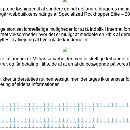
sk pæne løsninger til at sondere en hel del andre brugeres meni
mgår webbutikkens ratings af Specialized Rockhopper Elite – 2
ge stort set fortræffelige muligheder for at få indblik i internet 
rnet virksomheder hvor det er muligt at meddele en kritik af de
s til afvejning af hvor glade kunderne er.
et af annoncer. Vi har samarbejder med forskellige forhandlere 
er, og får betaling i tilfælde af at en af de besøgende på vore
ikker understøttes rutinemæssigt, men der tages ikke ansvar fo
tering af sidens informationer.
1
1
1
1
1
1
1
1
1
1
1
1
1
1
1
1
1
1
1
1
1
1
1
1
1
1
1
1
1
1
1
1
1
1
1
1
1
1
1
1
1
1
1
1
1
1
1
1
1
1
1
1
1
1
1
1
1
1
1
1
1
1
1
1
1
1
1
1
1
1
1
1
1
1
1
1
1
1
1
1
1
1
1
1
1
1
1
1
1
1
1
1
1
1
1
1
1
1
1
1
1
1
1
1
1
1
1
1
1
1
1
1
1
1
1
1
1
1
1
1
1
1