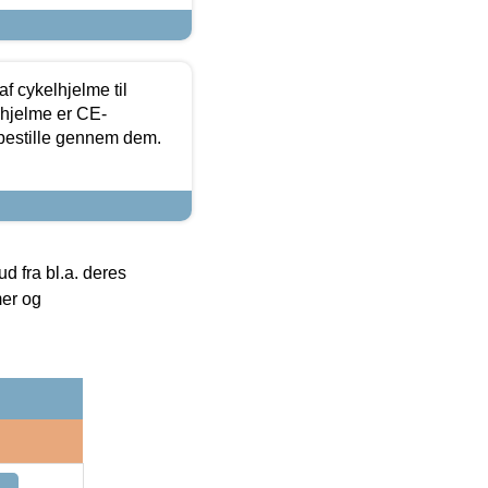
f cykelhjelme til
lhjelme er CE-
 bestille gennem dem.
 fra bl.a. deres
mer og