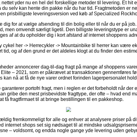
 nettet yder nu en hel del forskellige metoder til levering. Et hi
 du selv kan hente din pakke når du har tid. Fragtmetoden er ne
 prisbilligste leveringsversion ved køb af Specialized Rockho
 dig for at vælge afsending til din bolig eller til når du er på job.
, men omvendt særligt ligetil. Den billigste leveringstype er un
es af at du opholder dig i kort afstand af internet shoppens adr
 cykel her -> Herrecykler -> Mountainbike til herrer kan være 
 tid, og af den grund er det aldeles klogt at du finder den estim
omheder annoncerer dag-til-dag fragt på mange af shoppens var
lite – 2021, som er påkrævet at transaktionen gennemføres før
 kan nå at få de nye varer ordnet forinden lagerpersonalet holde
aranterer portofri fragt, men i reglen er det forbeholdt når der e
an gribe den mest prisbevidste fragttype, der ofte – hvad end
 få fragtfirmaet til at bringe bestillingen til en pakkeshop.
vældig fremkommeligt for alle og enhver at analysere priser på di
zed internet shops set sig nødsaget til at mindske udsalgspriserne
oksne – voldsomt, og endda nogle gange yde levering uden gebyr