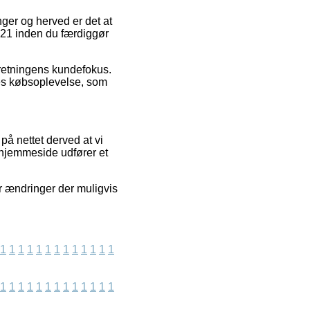
nger og herved er det at
021 inden du færdiggør
forretningens kundefokus.
res købsoplevelse, som
på nettet derved at vi
s hjemmeside udfører et
r ændringer der muligvis
1
1
1
1
1
1
1
1
1
1
1
1
1
1
1
1
1
1
1
1
1
1
1
1
1
1