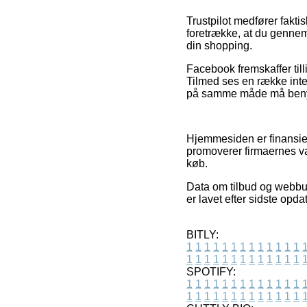
Trustpilot medfører fakti
foretrække, at du genne
din shopping.
Facebook fremskaffer tilli
Tilmed ses en række inte
på samme måde må benytte
Hjemmesiden er finansier
promoverer firmaernes var
køb.
Data om tilbud og webbut
er lavet efter sidste opda
BITLY:
1
1
1
1
1
1
1
1
1
1
1
1
1
1
1
1
1
1
1
1
1
1
1
1
1
1
SPOTIFY:
1
1
1
1
1
1
1
1
1
1
1
1
1
1
1
1
1
1
1
1
1
1
1
1
1
1