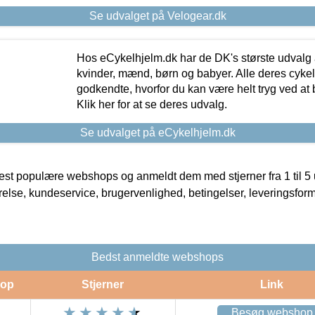
Se udvalget på Velogear.dk
Hos eCykelhjelm.dk har de DK's største udvalg a
kvinder, mænd, børn og babyer. Alle deres cyke
godkendte, hvorfor du kan være helt tryg ved at
Klik her for at se deres udvalg.
Se udvalget på eCykelhjelm.dk
t populære webshops og anmeldt dem med stjerner fra 1 til 5 ud
rrelse, kundeservice, brugervenlighed, betingelser, leveringsfor
Bedst anmeldte webshops
op
Stjerner
Link
Besøg webshop