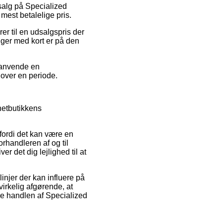
udsalg på Specialized
mest betalelige pris.
er til en udsalgspris der
nger med kort er på den
u anvende en
t over en periode.
 netbutikkens
fordi det kan være en
orhandleren af og til
 det dig lejlighed til at
injer der kan influere på
irkelig afgørende, at
se handlen af Specialized