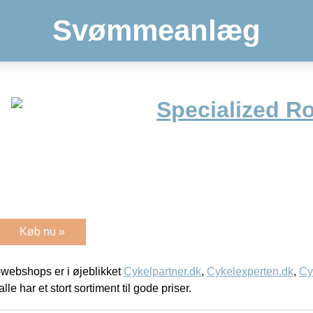
Svømmeanlæg
Specialized R
Køb nu »
webshops er i øjeblikket
Cykelpartner.dk
,
Cykelexperten.dk
,
Cy
alle har et stort sortiment til gode priser.