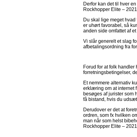
Derfor kan det til hver en
Rockhopper Elite – 2021 i
Du skal lige meget hvad v
er uhørt favorabel, så k
anden side omfattet af e
Vi slår generelt et slag
afbetalingsordning fra for
Forud for at folk handler
forretningsbetingelser, d
Et nemmere alternativ ku
erklæring om at internet f
besøges af jurister som 
få bistand, hvis du udsæt
Derudover er det at foret
ordren, som fx hvilken o
man når som helst bibeho
Rockhopper Elite – 2021,