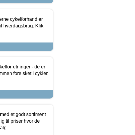
erne cykelforhandler
til hverdagsbrug. Klik
lforretninger - de er
mmen forelsket i cykler.
 med et godt sortiment
g til priser hvor de
alg.