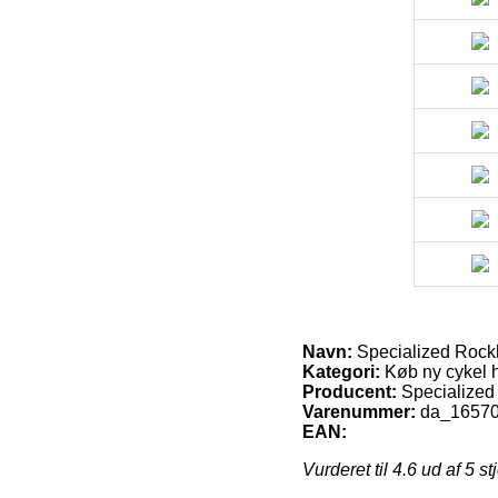
Navn:
Specialized Rockh
Kategori:
Køb ny cykel he
Producent:
Specialized
Varenummer:
da_1657
EAN:
Vurderet til
4.6
ud af 5 st