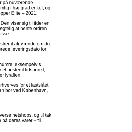
t er på nuværende
mlig i høj grad enkel, og
pper Elite – 2021.
 Den viser sig til tider en
ægtelig at hente ordren
esse.
ekstremt afgørende om du
erede leveringsdato for
enumre, eksempelvis
 et bestemt tidspunkt,
r fyraften.
rhverves for et fastslået
 man bor ved København,
verse netshops, og til tak
 på deres varer – til
.