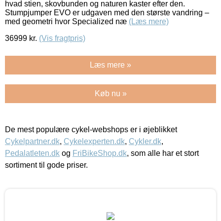
hvad stien, skovbunden og naturen kaster efter den.
Stumpjumper EVO er udgaven med den største vandring –
med geometri hvor Specialized næ
(Læs mere)
36999
kr.
(Vis fragtpris)
Læs mere »
Køb nu »
De mest populære cykel-webshops er i øjeblikket
Cykelpartner.dk
,
Cykelexperten.dk
,
Cykler.dk
,
Pedalatleten.dk
og
FriBikeShop.dk
, som alle har et stort
sortiment til gode priser.