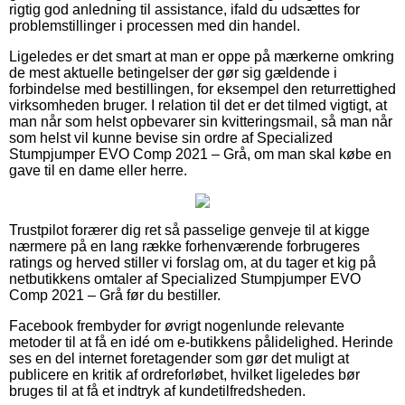
rigtig god anledning til assistance, ifald du udsættes for
problemstillinger i processen med din handel.
Ligeledes er det smart at man er oppe på mærkerne omkring
de mest aktuelle betingelser der gør sig gældende i
forbindelse med bestillingen, for eksempel den returrettighed
virksomheden bruger. I relation til det er det tilmed vigtigt, at
man når som helst opbevarer sin kvitteringsmail, så man når
som helst vil kunne bevise sin ordre af Specialized
Stumpjumper EVO Comp 2021 – Grå, om man skal købe en
gave til en dame eller herre.
Trustpilot forærer dig ret så passelige genveje til at kigge
nærmere på en lang række forhenværende forbrugeres
ratings og herved stiller vi forslag om, at du tager et kig på
netbutikkens omtaler af Specialized Stumpjumper EVO
Comp 2021 – Grå før du bestiller.
Facebook frembyder for øvrigt nogenlunde relevante
metoder til at få en idé om e-butikkens pålidelighed. Herinde
ses en del internet foretagender som gør det muligt at
publicere en kritik af ordreforløbet, hvilket ligeledes bør
bruges til at få et indtryk af kundetilfredsheden.