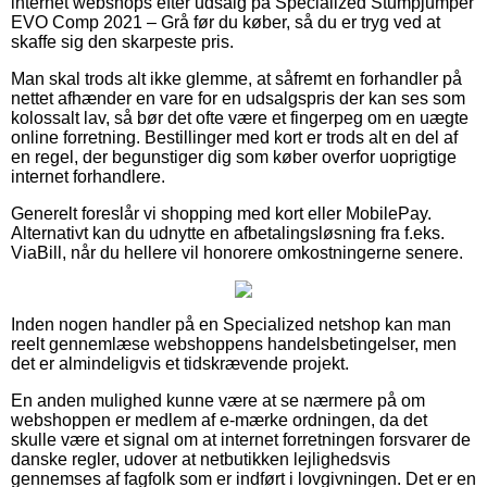
internet webshops efter udsalg på Specialized Stumpjumper
EVO Comp 2021 – Grå før du køber, så du er tryg ved at
skaffe sig den skarpeste pris.
Man skal trods alt ikke glemme, at såfremt en forhandler på
nettet afhænder en vare for en udsalgspris der kan ses som
kolossalt lav, så bør det ofte være et fingerpeg om en uægte
online forretning. Bestillinger med kort er trods alt en del af
en regel, der begunstiger dig som køber overfor uoprigtige
internet forhandlere.
Generelt foreslår vi shopping med kort eller MobilePay.
Alternativt kan du udnytte en afbetalingsløsning fra f.eks.
ViaBill, når du hellere vil honorere omkostningerne senere.
Inden nogen handler på en Specialized netshop kan man
reelt gennemlæse webshoppens handelsbetingelser, men
det er almindeligvis et tidskrævende projekt.
En anden mulighed kunne være at se nærmere på om
webshoppen er medlem af e-mærke ordningen, da det
skulle være et signal om at internet forretningen forsvarer de
danske regler, udover at netbutikken lejlighedsvis
gennemses af fagfolk som er indført i lovgivningen. Det er en