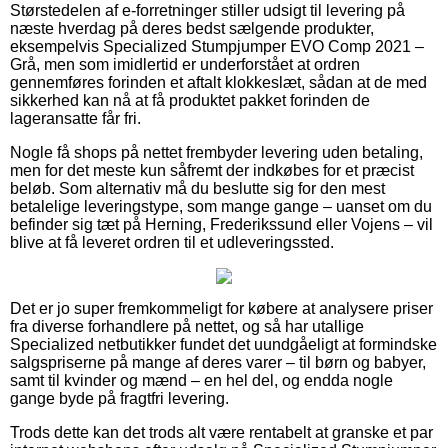
Størstedelen af e-forretninger stiller udsigt til levering på
næste hverdag på deres bedst sælgende produkter,
eksempelvis Specialized Stumpjumper EVO Comp 2021 –
Grå, men som imidlertid er underforstået at ordren
gennemføres forinden et aftalt klokkeslæt, sådan at de med
sikkerhed kan nå at få produktet pakket forinden de
lageransatte får fri.
Nogle få shops på nettet frembyder levering uden betaling,
men for det meste kun såfremt der indkøbes for et præcist
beløb. Som alternativ må du beslutte sig for den mest
betalelige leveringstype, som mange gange – uanset om du
befinder sig tæt på Herning, Frederikssund eller Vojens – vil
blive at få leveret ordren til et udleveringssted.
Det er jo super fremkommeligt for købere at analysere priser
fra diverse forhandlere på nettet, og så har utallige
Specialized netbutikker fundet det uundgåeligt at formindske
salgspriserne på mange af deres varer – til børn og babyer,
samt til kvinder og mænd – en hel del, og endda nogle
gange byde på fragtfri levering.
Trods dette kan det trods alt være rentabelt at granske et par