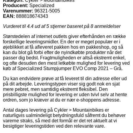
Kategori:
Cykler > Mountainbikes
Producent:
Specialized
Varenummer:
96321-5005
EAN:
888818674343
Vurderet til
4.4
ud af 5 stjerner baseret på
8
anmeldelser
Størstedelen af internet outlets giver efterhånden en række
forskellige leveringsmidler. En der er meget populær er i
øjeblikket at få afleveret pakken hos en pakkeshop, og så
kan du blot gå forbi efter de nyindkøbte produkter når det
passer dig bedst. Fragtmuligheden er altså ekstremt enkel,
og ofte desuden den mest letkøbte mulighed for levering ved
køb af Specialized Stumpjumper EVO Comp 2021 – Grå.
Du kan endvidere prøve at få leveret til din adresse eller ud
på dit arbejde. Leveringstypen viser sig godt nok en sjat
mere pebret, men samtidig ekstremt fleksibel. Den
prisbilligste mulighed for levering er uden tvivl selv at hente
ordren, som jo kræver at du er nær e-shoppens adresse.
Antal dages levering på Cykler > Mountainbikes er
naturligvis ualmindeligt betydningsfuld såfremt du behøver
varerne straks, så med det formål er det ret aktuelt at vi
besigtiger leveringstiden ved den relevante vare.