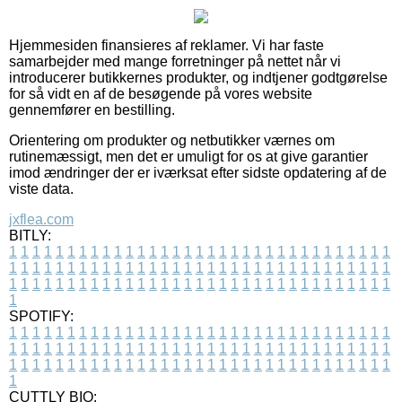
Hjemmesiden finansieres af reklamer. Vi har faste
samarbejder med mange forretninger på nettet når vi
introducerer butikkernes produkter, og indtjener godtgørelse
for så vidt en af de besøgende på vores website
gennemfører en bestilling.
Orientering om produkter og netbutikker værnes om
rutinemæssigt, men det er umuligt for os at give garantier
imod ændringer der er iværksat efter sidste opdatering af de
viste data.
jxflea.com
BITLY:
1
1
1
1
1
1
1
1
1
1
1
1
1
1
1
1
1
1
1
1
1
1
1
1
1
1
1
1
1
1
1
1
1
1
1
1
1
1
1
1
1
1
1
1
1
1
1
1
1
1
1
1
1
1
1
1
1
1
1
1
1
1
1
1
1
1
1
1
1
1
1
1
1
1
1
1
1
1
1
1
1
1
1
1
1
1
1
1
1
1
1
1
1
1
1
1
1
1
1
1
SPOTIFY:
1
1
1
1
1
1
1
1
1
1
1
1
1
1
1
1
1
1
1
1
1
1
1
1
1
1
1
1
1
1
1
1
1
1
1
1
1
1
1
1
1
1
1
1
1
1
1
1
1
1
1
1
1
1
1
1
1
1
1
1
1
1
1
1
1
1
1
1
1
1
1
1
1
1
1
1
1
1
1
1
1
1
1
1
1
1
1
1
1
1
1
1
1
1
1
1
1
1
1
1
CUTTLY BIO: