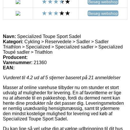
Besøg webshop
Besøg webshop
Navn:
Specialized Toupe Sport Sadel
Kategori:
Cykling > Reservedele > Sadler > Sadler
Triathlon > Specialized > Specialized sadler > Specialized
Toupé sadler > Triathlon
Producent:
Varenummer:
21360
EAN:
Vurderet til
4.2
ud af 5 stjerner baseret på
21
anmeldelser
Masser af online varehuse tilbyder nu om stunder et stort
udvalg af muligheder for levering. En af favoritterne er lige
nu at afsende til en pakkeshop, fordi du dermed nemt kan
hente dine produkter når det passer dig. Leveringsmetoden
er nemlig usædvanlig hensigtsmæssig, samt tit ydermere
den mindst kostelige mulighed for levering ved køb af
Specialized Toupe Sport Sadel.
Du kan lige så vel udse dig at vælge udbringning til dit hus