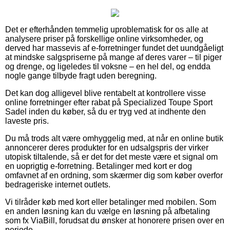
Det er efterhånden temmelig uproblematisk for os alle at
analysere priser på forskellige online virksomheder, og
derved har massevis af e-forretninger fundet det uundgåeligt
at mindske salgspriserne på mange af deres varer – til piger
og drenge, og ligeledes til voksne – en hel del, og endda
nogle gange tilbyde fragt uden beregning.
Det kan dog alligevel blive rentabelt at kontrollere visse
online forretninger efter rabat på Specialized Toupe Sport
Sadel inden du køber, så du er tryg ved at indhente den
laveste pris.
Du må trods alt være omhyggelig med, at når en online butik
annoncerer deres produkter for en udsalgspris der virker
utopisk tiltalende, så er det for det meste være et signal om
en uoprigtig e-forretning. Betalinger med kort er dog
omfavnet af en ordning, som skærmer dig som køber overfor
bedrageriske internet outlets.
Vi tilråder køb med kort eller betalinger med mobilen. Som
en anden løsning kan du vælge en løsning på afbetaling
som fx ViaBill, forudsat du ønsker at honorere prisen over en
periode.