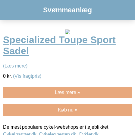
Svømmeanlæg
Specialized Toupe Sport
Sadel
(Læs mere)
0
kr.
(Vis fragtpris)
Læs mere »
Køb nu »
De mest populære cykel-webshops er i øjeblikket
Cykelpartner.dk
,
Cykelexperten.dk
,
Cykler.dk
,