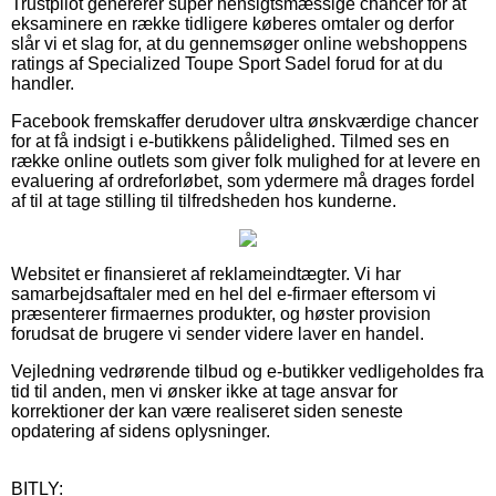
Trustpilot genererer super hensigtsmæssige chancer for at
eksaminere en række tidligere køberes omtaler og derfor
slår vi et slag for, at du gennemsøger online webshoppens
ratings af Specialized Toupe Sport Sadel forud for at du
handler.
Facebook fremskaffer derudover ultra ønskværdige chancer
for at få indsigt i e-butikkens pålidelighed. Tilmed ses en
række online outlets som giver folk mulighed for at levere en
evaluering af ordreforløbet, som ydermere må drages fordel
af til at tage stilling til tilfredsheden hos kunderne.
Websitet er finansieret af reklameindtægter. Vi har
samarbejdsaftaler med en hel del e-firmaer eftersom vi
præsenterer firmaernes produkter, og høster provision
forudsat de brugere vi sender videre laver en handel.
Vejledning vedrørende tilbud og e-butikker vedligeholdes fra
tid til anden, men vi ønsker ikke at tage ansvar for
korrektioner der kan være realiseret siden seneste
opdatering af sidens oplysninger.
BITLY: