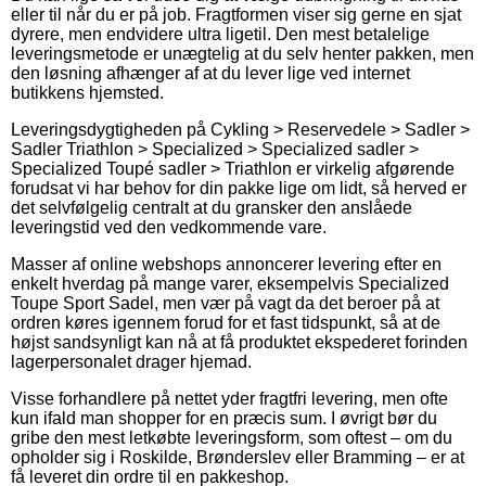
eller til når du er på job. Fragtformen viser sig gerne en sjat
dyrere, men endvidere ultra ligetil. Den mest betalelige
leveringsmetode er unægtelig at du selv henter pakken, men
den løsning afhænger af at du lever lige ved internet
butikkens hjemsted.
Leveringsdygtigheden på Cykling > Reservedele > Sadler >
Sadler Triathlon > Specialized > Specialized sadler >
Specialized Toupé sadler > Triathlon er virkelig afgørende
forudsat vi har behov for din pakke lige om lidt, så herved er
det selvfølgelig centralt at du gransker den anslåede
leveringstid ved den vedkommende vare.
Masser af online webshops annoncerer levering efter en
enkelt hverdag på mange varer, eksempelvis Specialized
Toupe Sport Sadel, men vær på vagt da det beroer på at
ordren køres igennem forud for et fast tidspunkt, så at de
højst sandsynligt kan nå at få produktet ekspederet forinden
lagerpersonalet drager hjemad.
Visse forhandlere på nettet yder fragtfri levering, men ofte
kun ifald man shopper for en præcis sum. I øvrigt bør du
gribe den mest letkøbte leveringsform, som oftest – om du
opholder sig i Roskilde, Brønderslev eller Bramming – er at
få leveret din ordre til en pakkeshop.