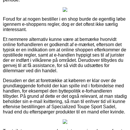
Forud for at nogen bestiller i en shop burde de egentlig løbe
igennem e-shoppens regler, dog er det oftest ikke særlig
interessant.
Et nemmere alternativ kunne være at bemærke hvorvidt
online forhandleren er godkendt af e-mærket, eftersom det
typisk er en indikation om at online shoppen efterkommer de
opstillede regler, samt at e-handlen hyppigt ses til af jurister
der er indført i vilkårene på området. Derudover tilbydes du
genvej til at få assistance, for så vidt du udsættes for
dilemmaer ved din handel.
Desuden er det at foretrække at køberen er klar over de
grundlæggende forhold der kan spille ind i forbindelse med
handlen, for eksempel den byttepolitik e-forhandleren
tilbyder. På grund af dette er det også relevant, at man stadig
beholder sin e-mail kvittering, så man til enhver tid vil kunne
eftervise bestillingen af Specialized Toupe Sport Sadel,
hvad end du efterspørger produkter til en mand eller kvinde.