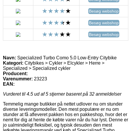
Besøg webshop
Besøg webshop
Besøg webshop
Navn:
Specialized Turbo Como 5.0 Low-Entry Citybike
Kategori:
Citybikes > Cykler > Elcykler > Herre >
Specialized > Specialized cykler
Producent:
Varenummer:
23223
EAN:
Vurderet til
4.5
ud af 5 stjerner baseret på
32
anmeldelser
Temmelig mange butikker på nettet udlover nu om stunder
diverse leveringsmodeller. Den mest populære er nu om
stunder at få afleveret pakken hos en pakkeshop, hvor det er
nemt for dig at hente de købte varer når du har lyst. Denne er
jo ualmindeligt fleksibel, og typisk desuden den mest
letkøbte leveringsmanér ved køb af Specialized Turbo