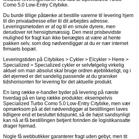
Como 5.0 Low-Entry Citybike.
Du burde tillige påtænke at bestille varerne til levering hjem
til din privatadresse eller til dit arbejdes adresse.
Leveringsmetoden er af og til en smule dyrere, men
derudover ret hensigtsmæssig. Den mest prisbevidste
mulighed for fragt kan ikke benægtes at være at hente
pakken selv, som dog nødvendiggør at du er nær internet
firmaets bopæl.
Leveringstiden på Citybikes > Cykler > Elcykler > Herre >
Specialized > Specialized cykler er selvfølgelig virkelig
aktuel om man absolut skal bruge ordren øjeblikkeligt, og i
det øjemed er det sandelig passende at du gransker
tidshorisonten for levering for det aktuelle produkt.
En lang række e-handler byder på levering på næste
hverdag på en lang række produkter, eksempelvis
Specialized Turbo Como 5.0 Low-Entry Citybike, men vær
opmærksom på at det nødvendiggør at bestillingen laves
tidligere end et besluttet tidspunkt, så de højst sandsynligt
kan nå at få bestillingen betjent forinden de logistikansatte
drager hjemad.
Nogle få webbutikker garanterer fragt uden gebyr, men tit