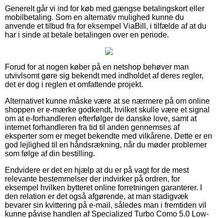
Generelt går vi ind for køb med gængse betalingskort eller
mobilbetaling. Som en alternativ mulighed kunne du
anvende et tilbud fra for eksempel ViaBill, i tilfælde af at du
har i sinde at betale betalingen over en periode.
Forud for at nogen køber på en netshop behøver man
utvivlsomt gøre sig bekendt med indholdet af deres regler,
det er dog i reglen et omfattende projekt.
Alternativet kunne måske være at se nærmere på om online
shoppen er e-mærke godkendt, hvilket skulle være et signal
om at e-forhandleren efterfølger de danske love, samt at
internet forhandleren fra tid til anden gennemses af
eksperter som er meget bekendte med vilkårene. Dette er en
god lejlighed til en håndsrækning, når du møder problemer
som følge af din bestilling.
Endvidere er det en hjælp at du er på vagt for de mest
relevante bestemmelser der indvirker på ordren, for
eksempel hvilken bytteret online forretningen garanterer. I
den relation er det også afgørende, at man stadigvæk
bevarer sin kvittering på e-mail, således man i fremtiden vil
kunne påvise handlen af Specialized Turbo Como 5.0 Low-