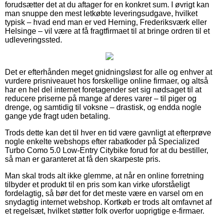
forudsætter det at du aftager for en konkret sum. I øvrigt kan
man snuppe den mest letkøbte leveringsudgave, hvilket
typisk – hvad end man er ved Herning, Frederiksværk eller
Helsinge – vil være at få fragtfirmaet til at bringe ordren til et
udleveringssted.
Det er efterhånden meget gnidningsløst for alle og enhver at
vurdere prisniveauet hos forskellige online firmaer, og altså
har en hel del internet foretagender set sig nødsaget til at
reducere priserne på mange af deres varer – til piger og
drenge, og samtidig til voksne – drastisk, og endda nogle
gange yde fragt uden betaling.
Trods dette kan det til hver en tid være gavnligt at efterprøve
nogle enkelte webshops efter rabatkoder på Specialized
Turbo Como 5.0 Low-Entry Citybike forud for at du bestiller,
så man er garanteret at få den skarpeste pris.
Man skal trods alt ikke glemme, at når en online forretning
tilbyder et produkt til en pris som kan virke uforståeligt
fordelagtig, så bør det for det meste være en varsel om en
snydagtig internet webshop. Kortkøb er trods alt omfavnet af
et regelsæt, hvilket støtter folk overfor uoprigtige e-firmaer.