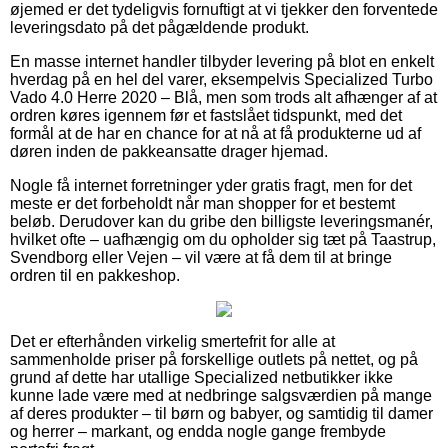
øjemed er det tydeligvis fornuftigt at vi tjekker den forventede
leveringsdato på det pågældende produkt.
En masse internet handler tilbyder levering på blot en enkelt
hverdag på en hel del varer, eksempelvis Specialized Turbo
Vado 4.0 Herre 2020 – Blå, men som trods alt afhænger af at
ordren køres igennem før et fastslået tidspunkt, med det
formål at de har en chance for at nå at få produkterne ud af
døren inden de pakkeansatte drager hjemad.
Nogle få internet forretninger yder gratis fragt, men for det
meste er det forbeholdt når man shopper for et bestemt
beløb. Derudover kan du gribe den billigste leveringsmanér,
hvilket ofte – uafhængig om du opholder sig tæt på Taastrup,
Svendborg eller Vejen – vil være at få dem til at bringe
ordren til en pakkeshop.
Det er efterhånden virkelig smertefrit for alle at
sammenholde priser på forskellige outlets på nettet, og på
grund af dette har utallige Specialized netbutikker ikke
kunne lade være med at nedbringe salgsværdien på mange
af deres produkter – til børn og babyer, og samtidig til damer
og herrer – markant, og endda nogle gange frembyde