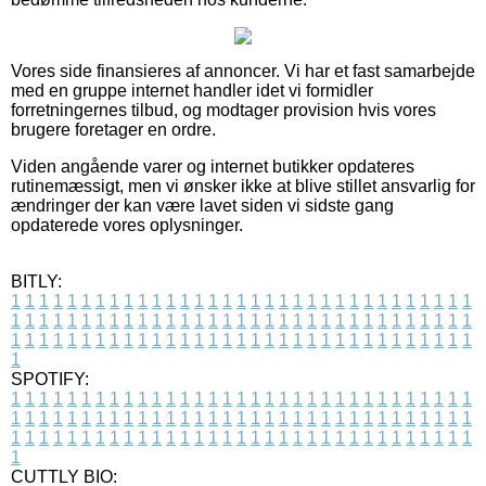
Vores side finansieres af annoncer. Vi har et fast samarbejde
med en gruppe internet handler idet vi formidler
forretningernes tilbud, og modtager provision hvis vores
brugere foretager en ordre.
Viden angående varer og internet butikker opdateres
rutinemæssigt, men vi ønsker ikke at blive stillet ansvarlig for
ændringer der kan være lavet siden vi sidste gang
opdaterede vores oplysninger.
BITLY:
1
1
1
1
1
1
1
1
1
1
1
1
1
1
1
1
1
1
1
1
1
1
1
1
1
1
1
1
1
1
1
1
1
1
1
1
1
1
1
1
1
1
1
1
1
1
1
1
1
1
1
1
1
1
1
1
1
1
1
1
1
1
1
1
1
1
1
1
1
1
1
1
1
1
1
1
1
1
1
1
1
1
1
1
1
1
1
1
1
1
1
1
1
1
1
1
1
1
1
1
SPOTIFY:
1
1
1
1
1
1
1
1
1
1
1
1
1
1
1
1
1
1
1
1
1
1
1
1
1
1
1
1
1
1
1
1
1
1
1
1
1
1
1
1
1
1
1
1
1
1
1
1
1
1
1
1
1
1
1
1
1
1
1
1
1
1
1
1
1
1
1
1
1
1
1
1
1
1
1
1
1
1
1
1
1
1
1
1
1
1
1
1
1
1
1
1
1
1
1
1
1
1
1
1
CUTTLY BIO: