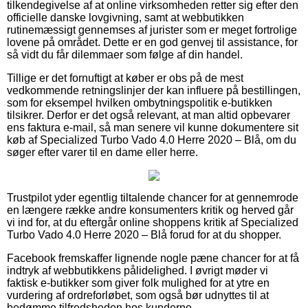
tilkendegivelse af at online virksomheden retter sig efter den
officielle danske lovgivning, samt at webbutikken
rutinemæssigt gennemses af jurister som er meget fortrolige
lovene på området. Dette er en god genvej til assistance, for
så vidt du får dilemmaer som følge af din handel.
Tillige er det fornuftigt at køber er obs på de mest
vedkommende retningslinjer der kan influere på bestillingen,
som for eksempel hvilken ombytningspolitik e-butikken
tilsikrer. Derfor er det også relevant, at man altid opbevarer
ens faktura e-mail, så man senere vil kunne dokumentere sit
køb af Specialized Turbo Vado 4.0 Herre 2020 – Blå, om du
søger efter varer til en dame eller herre.
Trustpilot yder egentlig tiltalende chancer for at gennemrode
en længere række andre konsumenters kritik og herved går
vi ind for, at du eftergår online shoppens kritik af Specialized
Turbo Vado 4.0 Herre 2020 – Blå forud for at du shopper.
Facebook fremskaffer lignende nogle pæne chancer for at få
indtryk af webbutikkens pålidelighed. I øvrigt møder vi
faktisk e-butikker som giver folk mulighed for at ytre en
vurdering af ordreforløbet, som også bør udnyttes til at
bedømme tilfredsheden hos kunderne.