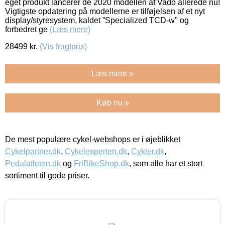
eget produkt lancerer de 2020 modellen af Vado allerede nu!
Vigtigste opdatering på modellerne er tilføjelsen af et nyt
display/styresystem, kaldet ”Specialized TCD-w" og
forbedret ge
(Læs mere)
28499
kr.
(Vis fragtpris)
Læs mere »
Køb nu »
De mest populære cykel-webshops er i øjeblikket
Cykelpartner.dk
,
Cykelexperten.dk
,
Cykler.dk
,
Pedalatleten.dk
og
FriBikeShop.dk
, som alle har et stort
sortiment til gode priser.