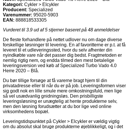
Kategori:
Cykler > Elcykler
Producent:
Specialized
Varenummer:
95020-5903
EAN:
888818533305
Vurderet til
3.9
ud af 5 stjerner baseret på
48
anmeldelser
De fleste forhandlere på nettet udlover nu om dage diverse
forskellige løsninger til levering. En af favoritterne er p.t. at få
leveret til et udleveringssted, hvor du selv afhenter din
nyindkøbte vare når det passer dig bedst. Fragtmetoden er
nemlig rigtig nem, og endda tilmed den mest betalelige
leveringsversion ved køb af Specialized Turbo Vado 4.0
Herre 2020 – Blå.
Du bør tillige forsøge at få varerne bragt hjem til din
privatadresse eller til når du er på job. Leveringsformen viser
sig godt nok en lille smule mere omkostningsfuld, men lige
så vel usædvanlig gnidningsløs. Den prisbilligste
leveringsløsning er unægtelig at hente produkterne selv,
men den løsning forudsætter at du bor lige ved online
virksomhedens bopæl.
Leveringstidspunktet på Cykler > Elcykler er vældig vigtig
om du absolut skal bruge produkterne øjeblikkeligt, og i det