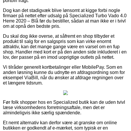
portofri fragt.
Dog kan det stadigvæk blive lønsomt at kigge forbi nogle
firmaer på nettet efter udsalg på Specialized Turbo Vado 4.0
Herre 2020 – Blå før du bestiller, sådan at man ikke er i tvivl
om at opnå den bedste pris.
Du skal dog ikke overse, at såfremt en shop tilbyder et
produkt til salg for en salgspris som kan virke enormt
attraktiv, kan det mange gange være en varsel om en fup
shop. Handler med kort er på den anden side inkluderet i en
lov, der passer på en imod uoprigtige outlets på nettet.
Vi tilråder generelt kortbetalinger eller MobilePay. Som en
anden løsning kunne du udnytte en afdragsordning som for
eksempel ViaBill, når du ønsker at afdrage regningen over
et længere tidsrum.
Før folk shopper hos en Specialized butik kan de uden tvivl
læse virksomhedens forretningsaftale, men det er
almindeligvis ikke særlig spændende.
Et nemt alternativ kan derfor være at granske om online
butikken er godkendt af e-mærket, som typisk er en