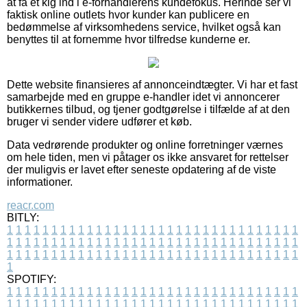
at få et kig ind i e-forhandlerens kundefokus. Herinde ser vi
faktisk online outlets hvor kunder kan publicere en
bedømmelse af virksomhedens service, hvilket også kan
benyttes til at fornemme hvor tilfredse kunderne er.
Dette website finansieres af annonceindtægter. Vi har et fast
samarbejde med en gruppe e-handler idet vi annoncerer
butikkernes tilbud, og tjener godtgørelse i tilfælde af at den
bruger vi sender videre udfører et køb.
Data vedrørende produkter og online forretninger værnes
om hele tiden, men vi påtager os ikke ansvaret for rettelser
der muligvis er lavet efter seneste opdatering af de viste
informationer.
reacr.com
BITLY:
1
1
1
1
1
1
1
1
1
1
1
1
1
1
1
1
1
1
1
1
1
1
1
1
1
1
1
1
1
1
1
1
1
1
1
1
1
1
1
1
1
1
1
1
1
1
1
1
1
1
1
1
1
1
1
1
1
1
1
1
1
1
1
1
1
1
1
1
1
1
1
1
1
1
1
1
1
1
1
1
1
1
1
1
1
1
1
1
1
1
1
1
1
1
1
1
1
1
1
1
SPOTIFY:
1
1
1
1
1
1
1
1
1
1
1
1
1
1
1
1
1
1
1
1
1
1
1
1
1
1
1
1
1
1
1
1
1
1
1
1
1
1
1
1
1
1
1
1
1
1
1
1
1
1
1
1
1
1
1
1
1
1
1
1
1
1
1
1
1
1