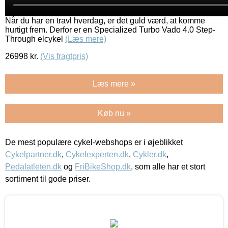
Når du har en travl hverdag, er det guld værd, at komme
hurtigt frem. Derfor er en Specialized Turbo Vado 4.0 Step-
Through elcykel
(Læs mere)
26998
kr.
(Vis fragtpris)
Læs mere »
Køb nu »
De mest populære cykel-webshops er i øjeblikket
Cykelpartner.dk
,
Cykelexperten.dk
,
Cykler.dk
,
Pedalatleten.dk
og
FriBikeShop.dk
, som alle har et stort
sortiment til gode priser.