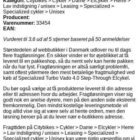
Kategori:
Citybikes > Cykler > Dame > Elcykler > Herre >
Lav indstigning / unisex > Leasing > Specialized >
Specialized cykler > Unisex
Producent:
Varenummer:
33454
EAN:
Vurderet til
3.6
ud af 5 stjerner baseret på
50
anmeldelser
Størstedelen af webbutikker i Danmark udlover nu til dags
flere fragtløsninger. En sikker vinder er for øjeblikket at få
leveret til en pakkeshop, så du nemt selv kan hente pakken
når du har lyst. Fragtløsningen er altså særligt problemfri,
samt oftest ydermere den mest betalelige fragtmulighed ved
køb af Specialized Turbo Vado 4.0 Step-Through Elcykel.
Du bør også vælge at få produkterne leveret til din adresse
eller til adressen hvor du arbejder. Fragtløsningen viser sig
godt nok en anelse dyrere, men på den anden side ekstremt
fremkommelig. Den mindst kostelige leveringsmetode vil
dog altid vise sig at være selv at hente ordren, men den
løsning beroer på at du lever nær e-butikkens adresse.
Fragttiden på Citybikes > Cykler > Dame > Elcykler > Herre
> Lav indstigning / unisex > Leasing > Specialized >
Specialized cykler > Unisex kan være rigtig væsentlig om vi