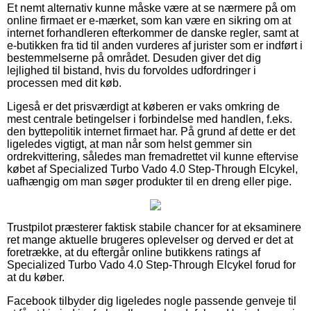
Et nemt alternativ kunne måske være at se nærmere på om
online firmaet er e-mærket, som kan være en sikring om at
internet forhandleren efterkommer de danske regler, samt at
e-butikken fra tid til anden vurderes af jurister som er indført i
bestemmelserne på området. Desuden giver det dig
lejlighed til bistand, hvis du forvoldes udfordringer i
processen med dit køb.
Ligeså er det prisværdigt at køberen er vaks omkring de
mest centrale betingelser i forbindelse med handlen, f.eks.
den byttepolitik internet firmaet har. På grund af dette er det
ligeledes vigtigt, at man når som helst gemmer sin
ordrekvittering, således man fremadrettet vil kunne eftervise
købet af Specialized Turbo Vado 4.0 Step-Through Elcykel,
uafhængig om man søger produkter til en dreng eller pige.
Trustpilot præsterer faktisk stabile chancer for at eksaminere
ret mange aktuelle brugeres oplevelser og derved er det at
foretrække, at du eftergår online butikkens ratings af
Specialized Turbo Vado 4.0 Step-Through Elcykel forud for
at du køber.
Facebook tilbyder dig ligeledes nogle passende genveje til