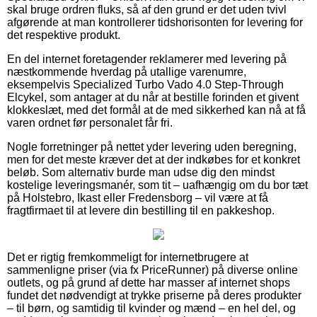
skal bruge ordren fluks, så af den grund er det uden tvivl
afgørende at man kontrollerer tidshorisonten for levering for
det respektive produkt.
En del internet foretagender reklamerer med levering på
næstkommende hverdag på utallige varenumre,
eksempelvis Specialized Turbo Vado 4.0 Step-Through
Elcykel, som antager at du når at bestille forinden et givent
klokkeslæt, med det formål at de med sikkerhed kan nå at få
varen ordnet før personalet får fri.
Nogle forretninger på nettet yder levering uden beregning,
men for det meste kræver det at der indkøbes for et konkret
beløb. Som alternativ burde man udse dig den mindst
kostelige leveringsmanér, som tit – uafhængig om du bor tæt
på Holstebro, Ikast eller Fredensborg – vil være at få
fragtfirmaet til at levere din bestilling til en pakkeshop.
Det er rigtig fremkommeligt for internetbrugere at
sammenligne priser (via fx PriceRunner) på diverse online
outlets, og på grund af dette har masser af internet shops
fundet det nødvendigt at trykke priserne på deres produkter
– til børn, og samtidig til kvinder og mænd – en hel del, og