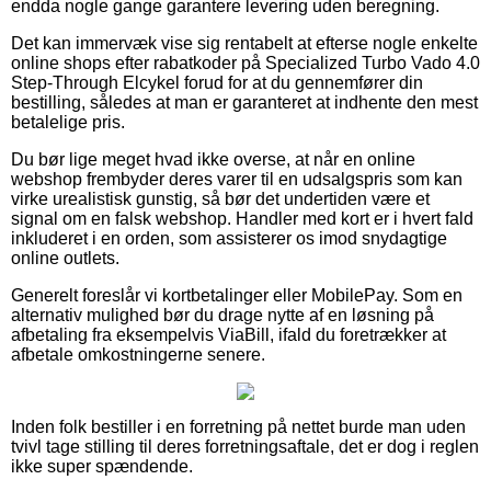
endda nogle gange garantere levering uden beregning.
Det kan immervæk vise sig rentabelt at efterse nogle enkelte
online shops efter rabatkoder på Specialized Turbo Vado 4.0
Step-Through Elcykel forud for at du gennemfører din
bestilling, således at man er garanteret at indhente den mest
betalelige pris.
Du bør lige meget hvad ikke overse, at når en online
webshop frembyder deres varer til en udsalgspris som kan
virke urealistisk gunstig, så bør det undertiden være et
signal om en falsk webshop. Handler med kort er i hvert fald
inkluderet i en orden, som assisterer os imod snydagtige
online outlets.
Generelt foreslår vi kortbetalinger eller MobilePay. Som en
alternativ mulighed bør du drage nytte af en løsning på
afbetaling fra eksempelvis ViaBill, ifald du foretrækker at
afbetale omkostningerne senere.
Inden folk bestiller i en forretning på nettet burde man uden
tvivl tage stilling til deres forretningsaftale, det er dog i reglen
ikke super spændende.