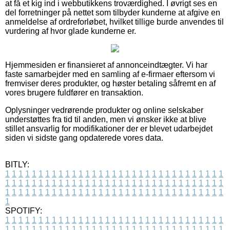
at få et kig ind i webbutikkens troværdighed. I øvrigt ses en
del forretninger på nettet som tilbyder kunderne at afgive en
anmeldelse af ordreforløbet, hvilket tillige burde anvendes til
vurdering af hvor glade kunderne er.
Hjemmesiden er finansieret af annonceindtægter. Vi har
faste samarbejder med en samling af e-firmaer eftersom vi
fremviser deres produkter, og høster betaling såfremt en af
vores brugere fuldfører en transaktion.
Oplysninger vedrørende produkter og online selskaber
understøttes fra tid til anden, men vi ønsker ikke at blive
stillet ansvarlig for modifikationer der er blevet udarbejdet
siden vi sidste gang opdaterede vores data.
BITLY:
1
1
1
1
1
1
1
1
1
1
1
1
1
1
1
1
1
1
1
1
1
1
1
1
1
1
1
1
1
1
1
1
1
1
1
1
1
1
1
1
1
1
1
1
1
1
1
1
1
1
1
1
1
1
1
1
1
1
1
1
1
1
1
1
1
1
1
1
1
1
1
1
1
1
1
1
1
1
1
1
1
1
1
1
1
1
1
1
1
1
1
1
1
1
1
1
1
1
1
1
SPOTIFY:
1
1
1
1
1
1
1
1
1
1
1
1
1
1
1
1
1
1
1
1
1
1
1
1
1
1
1
1
1
1
1
1
1
1
1
1
1
1
1
1
1
1
1
1
1
1
1
1
1
1
1
1
1
1
1
1
1
1
1
1
1
1
1
1
1
1