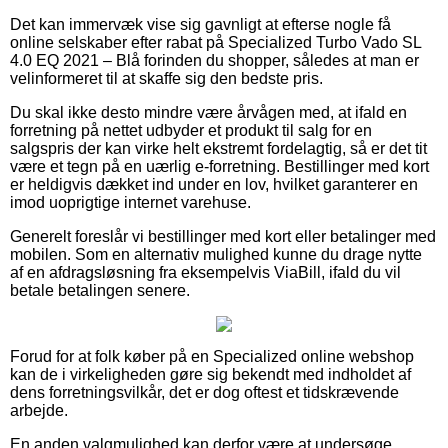
Det kan immervæk vise sig gavnligt at efterse nogle få
online selskaber efter rabat på Specialized Turbo Vado SL
4.0 EQ 2021 – Blå forinden du shopper, således at man er
velinformeret til at skaffe sig den bedste pris.
Du skal ikke desto mindre være årvågen med, at ifald en
forretning på nettet udbyder et produkt til salg for en
salgspris der kan virke helt ekstremt fordelagtig, så er det tit
være et tegn på en uærlig e-forretning. Bestillinger med kort
er heldigvis dækket ind under en lov, hvilket garanterer en
imod uoprigtige internet varehuse.
Generelt foreslår vi bestillinger med kort eller betalinger med
mobilen. Som en alternativ mulighed kunne du drage nytte
af en afdragsløsning fra eksempelvis ViaBill, ifald du vil
betale betalingen senere.
Forud for at folk køber på en Specialized online webshop
kan de i virkeligheden gøre sig bekendt med indholdet af
dens forretningsvilkår, det er dog oftest et tidskrævende
arbejde.
En anden valgmulighed kan derfor være at undersøge