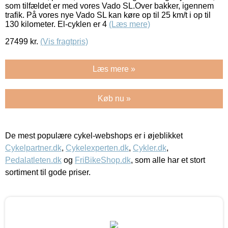
som tilfældet er med vores Vado SL.Over bakker, igennem
trafik. På vores nye Vado SL kan køre op til 25 km/t i op til
130 kilometer. El-cyklen er 4
(Læs mere)
27499
kr.
(Vis fragtpris)
Læs mere »
Køb nu »
De mest populære cykel-webshops er i øjeblikket
Cykelpartner.dk
,
Cykelexperten.dk
,
Cykler.dk
,
Pedalatleten.dk
og
FriBikeShop.dk
, som alle har et stort
sortiment til gode priser.