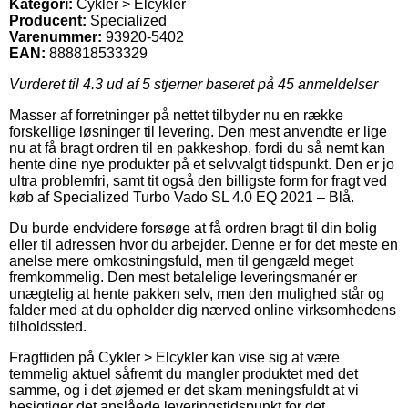
Kategori:
Cykler > Elcykler
Producent:
Specialized
Varenummer:
93920-5402
EAN:
888818533329
Vurderet til
4.3
ud af 5 stjerner baseret på
45
anmeldelser
Masser af forretninger på nettet tilbyder nu en række
forskellige løsninger til levering. Den mest anvendte er lige
nu at få bragt ordren til en pakkeshop, fordi du så nemt kan
hente dine nye produkter på et selvvalgt tidspunkt. Den er jo
ultra problemfri, samt tit også den billigste form for fragt ved
køb af Specialized Turbo Vado SL 4.0 EQ 2021 – Blå.
Du burde endvidere forsøge at få ordren bragt til din bolig
eller til adressen hvor du arbejder. Denne er for det meste en
anelse mere omkostningsfuld, men til gengæld meget
fremkommelig. Den mest betalelige leveringsmanér er
unægtelig at hente pakken selv, men den mulighed står og
falder med at du opholder dig nærved online virksomhedens
tilholdssted.
Fragttiden på Cykler > Elcykler kan vise sig at være
temmelig aktuel såfremt du mangler produktet med det
samme, og i det øjemed er det skam meningsfuldt at vi
besigtiger det anslåede leveringstidspunkt for det