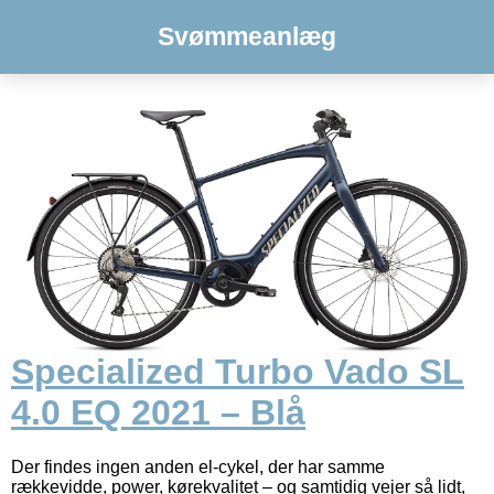
Svømmeanlæg
Specialized Turbo Vado SL
4.0 EQ 2021 – Blå
Der findes ingen anden el-cykel, der har samme
rækkevidde, power, kørekvalitet – og samtidig vejer så lidt,