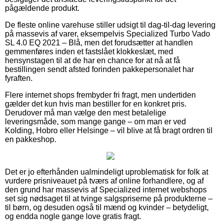
pågældende produkt.
De fleste online varehuse stiller udsigt til dag-til-dag levering
på massevis af varer, eksempelvis Specialized Turbo Vado
SL 4.0 EQ 2021 – Blå, men det forudsætter at handlen
gemmenføres inden et fastslået klokkeslæt, med
hensynstagen til at de har en chance for at nå at få
bestillingen sendt afsted forinden pakkepersonalet har
fyraften.
Flere internet shops frembyder fri fragt, men undertiden
gælder det kun hvis man bestiller for en konkret pris.
Derudover må man vælge den mest betalelige
leveringsmåde, som mange gange – om man er ved
Kolding, Hobro eller Helsinge – vil blive at få bragt ordren til
en pakkeshop.
Det er jo efterhånden ualmindeligt uproblematisk for folk at
vurdere prisniveauet på tværs af online forhandlere, og af
den grund har massevis af Specialized internet webshops
set sig nødsaget til at tvinge salgspriserne på produkterne –
til børn, og desuden også til mænd og kvinder – betydeligt,
og endda nogle gange love gratis fragt.