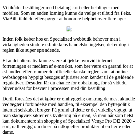
Vi tilråder bestillinger med betalingskort eller betalinger med
mobilen. Som en anden løsning kunne du vælge et tilbud fra f.eks.
ViaBill, ifald du efterspørger at honorere beløbet over flere uger.
Inden folk køber hos en Specialized webbutik behøver man i
virkeligheden studere e-butikkens handelsbetingelser, det er dog i
reglen ikke super spændende.
Et andet alternativ kunne være at tjekke hvorvidt internet
forretningen er medlem af e-mærket, som bør være en garanti for at
e-handlen efterkommer de officielle danske regler, samt at online
webshoppen hyppigt besøges af jurister som kender til de gældende
regulativer. Desuden får du chance for opbakning, for så vidt du
bliver udsat for besvær i processen med din bestilling.
Dertil foreslåes det at køber er omhyggelig omkring de mest aktuelle
vedtægter i forbindelse med handlen, til eksempel den byttepolitik
internet selskabet bruger. På grund af dette er det virkelig vigtigt, at
man stadigvæk sikrer ens kvittering på e-mail, så man når som helst
kan dokumentere sin shopping af Specialized Venge Pro Di2 2020 –
sort, uafhængig om du er på udkig efter produkter til en herre eller
dame.