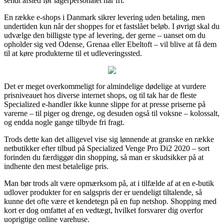
sendt afsted før lagerpersonalet har fri.
En række e-shops i Danmark sikrer levering uden betaling, men
undertiden kun når der shoppes for et fastslået beløb. I øvrigt skal du
udvælge den billigste type af levering, der gerne – uanset om du
opholder sig ved Odense, Grenaa eller Ebeltoft – vil blive at få dem
til at køre produkterne til et udleveringssted.
Det er meget overkommeligt for almindelige dødelige at vurdere
prisniveauet hos diverse internet shops, og til tak har de fleste
Specialized e-handler ikke kunne slippe for at presse priserne på
varerne – til piger og drenge, og desuden også til voksne – kolossalt,
og endda nogle gange tilbyde fri fragt.
Trods dette kan det alligevel vise sig lønnende at granske en række
netbutikker efter tilbud på Specialized Venge Pro Di2 2020 – sort
forinden du færdiggør din shopping, så man er skudsikker på at
indhente den mest betalelige pris.
Man bør trods alt være opmærksom på, at i tilfælde af at en e-butik
udlover produkter for en salgspris der er uendeligt tiltalende, så
kunne det ofte være et kendetegn på en fup netshop. Shopping med
kort er dog omfattet af en vedtægt, hvilket forsvarer dig overfor
uoprigtige online varehuse.