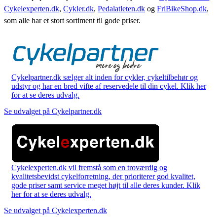
Cykelexperten.dk
,
Cykler.dk
,
Pedalatleten.dk
og
FriBikeShop.dk
,
som alle har et stort sortiment til gode priser.
Cykelpartner.dk sælger alt inden for cykler, cykeltilbehør og
udstyr og har en bred vifte af reservedele til din cykel. Klik her
for at se deres udvalg.
Se udvalget på Cykelpartner.dk
Cykelexperten.dk vil fremstå som en troværdig og
kvalitetsbevidst cykelforretning, der prioriterer god kvalitet,
gode priser samt service meget højt til alle deres kunder. Klik
her for at se deres udvalg.
Se udvalget på Cykelexperten.dk