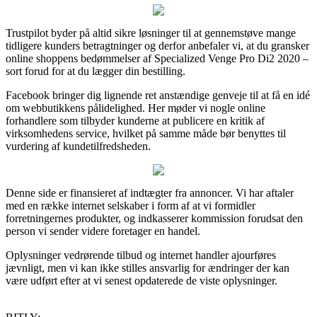
Trustpilot byder på altid sikre løsninger til at gennemstøve mange
tidligere kunders betragtninger og derfor anbefaler vi, at du gransker
online shoppens bedømmelser af Specialized Venge Pro Di2 2020 –
sort forud for at du lægger din bestilling.
Facebook bringer dig lignende ret anstændige genveje til at få en idé
om webbutikkens pålidelighed. Her møder vi nogle online
forhandlere som tilbyder kunderne at publicere en kritik af
virksomhedens service, hvilket på samme måde bør benyttes til
vurdering af kundetilfredsheden.
Denne side er finansieret af indtægter fra annoncer. Vi har aftaler
med en række internet selskaber i form af at vi formidler
forretningernes produkter, og indkasserer kommission forudsat den
person vi sender videre foretager en handel.
Oplysninger vedrørende tilbud og internet handler ajourføres
jævnligt, men vi kan ikke stilles ansvarlig for ændringer der kan
være udført efter at vi senest opdaterede de viste oplysninger.