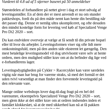
Vurderet til
4.8
ud af 5 stjerner baseret på
50
anmeldelser
Størstedelen af forhandlere på nettet giver i dag et stort udvalg af
leveringsmidler. En af dem der er mest anvendt er nu om stunder
pakkeshops, fordi du på den måde nemt kan hente din bestilling når
det passer dig. Denne er nemlig ultra ukompliceret, og ofte desuden
den mindst kostelige form for levering ved køb af Specialized Venge
Pro Di2 2020 – sort.
Du kan endvidere overveje at vælge at få sendt til din private bopæl
eller til hvor du arbejder. Leveringsformen viser sig ofte lidt mere
omkostningsfuld, men på den anden side ekstremt let gængelig. Den
mest betalelige leveringsmodel vil dog utvivlsomt være selv at hente
ordren, men den mulighed stiller krav om at du befinder dig lige ved
e-forhandlerens lager.
Leveringsdygtigheden på Cykler > Racercykler kan være særdeles
vigtig når man har brug for varerne straks, så med det formål er det
uden tvivl væsentligt at man finder den forventede leveringstid på
den relevante vare.
Mange online webshops lover dag-til-dag fragt på en hel del
varenumre, eksempelvis Specialized Venge Pro Di2 2020 – sort,
men glem ikke at det stiller krav om at ordren indsendes inden et
fastslået klokkeslæt, så at de med sikkerhed kan nå at få pakken