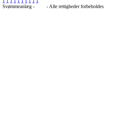
1
1
1
1
1
1
1
1
1
1
Svømmeanlæg -
Blog
- Alle rettigheder forbeholdes