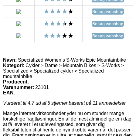
Besøg webshop
Besøg webshop
Besøg webshop
Navn:
Specialized Women’s S-Works Epic Mountainbike
Kategori:
Cykler > Dame > Mountain Bikes > S-Works >
Specialized > Specialized cykler > Specialized
mountainbike
Producent:
Varenummer:
23101
EAN:
Vurderet til
4.7
ud af 5 stjerner baseret på
11
anmeldelser
Mange internet virksomheder yder nu om stunder mange
forskellige fragtløsninger. En af de mest almindelige er i dag
at få leveret til et udleveringssted, som giver dig
fleksibiliteten til at hente de nyindkøbte varer når det passer
dig. Fragtløsningen er jo ultra let gængelig, samt tit desuden