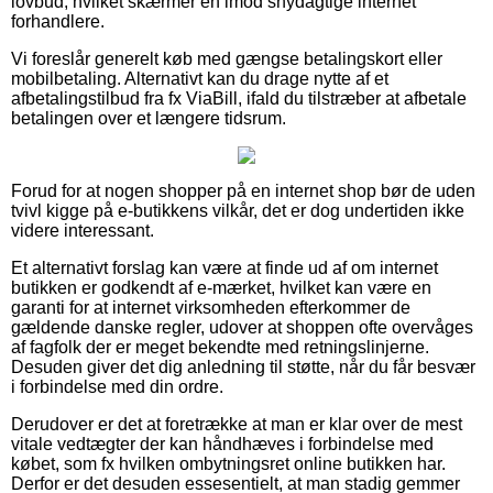
lovbud, hvilket skærmer en imod snydagtige internet
forhandlere.
Vi foreslår generelt køb med gængse betalingskort eller
mobilbetaling. Alternativt kan du drage nytte af et
afbetalingstilbud fra fx ViaBill, ifald du tilstræber at afbetale
betalingen over et længere tidsrum.
Forud for at nogen shopper på en internet shop bør de uden
tvivl kigge på e-butikkens vilkår, det er dog undertiden ikke
videre interessant.
Et alternativt forslag kan være at finde ud af om internet
butikken er godkendt af e-mærket, hvilket kan være en
garanti for at internet virksomheden efterkommer de
gældende danske regler, udover at shoppen ofte overvåges
af fagfolk der er meget bekendte med retningslinjerne.
Desuden giver det dig anledning til støtte, når du får besvær
i forbindelse med din ordre.
Derudover er det at foretrække at man er klar over de mest
vitale vedtægter der kan håndhæves i forbindelse med
købet, som fx hvilken ombytningsret online butikken har.
Derfor er det desuden essesentielt, at man stadig gemmer