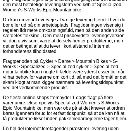
den mest betalelige leveringsform ved køb af Specialized
Women’s S-Works Epic Mountainbike.
Du kan omvendt overveje at vælge levering hjem til hvor du
bor eller ud på din arbejdsplads. Fragtløsningen viser sig i
regelen lidt mere omkostningsfuld, men på den anden side
særdeles fleksibel. Den mest prisbevidste leveringsversion
vil dog utvivlsomt være at du selv henter produkterne, men
det er betinget af at du lever i kort afstand af internet
forhandlerens tilholdssted.
Fragtperioden på Cykler > Dame > Mountain Bikes > S-
Works > Specialized > Specialized cykler > Specialized
mountainbike kan i nogle tilfælde være yderst essentiel når
vi har behov for varerne om kort tid, så med det formål er det
skam klogt at man kigger nærmere på leveringstidspunktet
ved det vedkommende produkt.
De fleste online shops frembyder 1 dags fragt på flere
varenumre, eksempelvis Specialized Women’s S-Works
Epic Mountainbike, men vær obs på at det kræver at ordren
køres igennem forud for et fast tidspunkt, så at de kan nå at
få produkterne fikset inden pakkemedarbejderne tager hjem.
En hel del internet foretagender præsterer levering uden