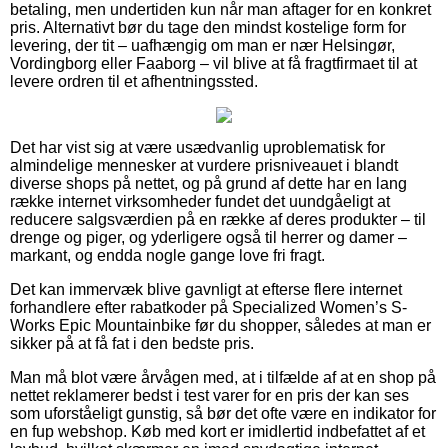
betaling, men undertiden kun når man aftager for en konkret
pris. Alternativt bør du tage den mindst kostelige form for
levering, der tit – uafhængig om man er nær Helsingør,
Vordingborg eller Faaborg – vil blive at få fragtfirmaet til at
levere ordren til et afhentningssted.
Det har vist sig at være usædvanlig uproblematisk for
almindelige mennesker at vurdere prisniveauet i blandt
diverse shops på nettet, og på grund af dette har en lang
række internet virksomheder fundet det uundgåeligt at
reducere salgsværdien på en række af deres produkter – til
drenge og piger, og yderligere også til herrer og damer –
markant, og endda nogle gange love fri fragt.
Det kan immervæk blive gavnligt at efterse flere internet
forhandlere efter rabatkoder på Specialized Women’s S-
Works Epic Mountainbike før du shopper, således at man er
sikker på at få fat i den bedste pris.
Man må blot være årvågen med, at i tilfælde af at en shop på
nettet reklamerer bedst i test varer for en pris der kan ses
som uforståeligt gunstig, så bør det ofte være en indikator for
en fup webshop. Køb med kort er imidlertid indbefattet af et