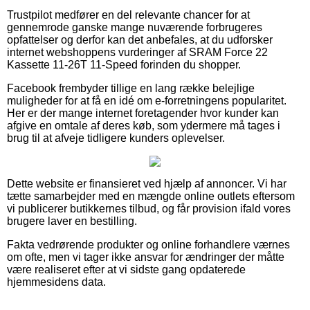
Trustpilot medfører en del relevante chancer for at
gennemrode ganske mange nuværende forbrugeres
opfattelser og derfor kan det anbefales, at du udforsker
internet webshoppens vurderinger af SRAM Force 22
Kassette 11-26T 11-Speed forinden du shopper.
Facebook frembyder tillige en lang række belejlige
muligheder for at få en idé om e-forretningens popularitet.
Her er der mange internet foretagender hvor kunder kan
afgive en omtale af deres køb, som ydermere må tages i
brug til at afveje tidligere kunders oplevelser.
Dette website er finansieret ved hjælp af annoncer. Vi har
tætte samarbejder med en mængde online outlets eftersom
vi publicerer butikkernes tilbud, og får provision ifald vores
brugere laver en bestilling.
Fakta vedrørende produkter og online forhandlere værnes
om ofte, men vi tager ikke ansvar for ændringer der måtte
være realiseret efter at vi sidste gang opdaterede
hjemmesidens data.