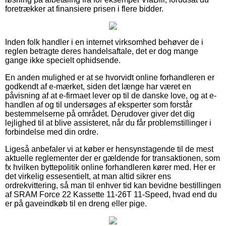
foretrækker at finansiere prisen i flere bidder.
Inden folk handler i en internet virksomhed behøver de i
reglen betragte deres handelsaftale, det er dog mange
gange ikke specielt ophidsende.
En anden mulighed er at se hvorvidt online forhandleren er
godkendt af e-mærket, siden det længe har været en
påvisning af at e-firmaet lever op til de danske love, og at e-
handlen af og til undersøges af eksperter som forstår
bestemmelserne på området. Derudover giver det dig
lejlighed til at blive assisteret, når du får problemstillinger i
forbindelse med din ordre.
Ligeså anbefaler vi at køber er hensynstagende til de mest
aktuelle reglementer der er gældende for transaktionen, som
fx hvilken byttepolitik online forhandleren kører med. Her er
det virkelig essesentielt, at man altid sikrer ens
ordrekvittering, så man til enhver tid kan bevidne bestillingen
af SRAM Force 22 Kassette 11-26T 11-Speed, hvad end du
er på gaveindkøb til en dreng eller pige.