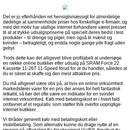
Det er jo efterhånden ret hensigtsmæssigt for almindelige
dødelige at sammenholde priser hos forskellige e-firmaer, og
med det motiv har utallige internet forhandlere været presset
til at at trykke udsalgspriserne på specielt deres bedst i test
produkter – til drenge og piger, men også til mænd og
kvinder – betragteligt, og endda nogle gange yde fragt uden
gebyr.
Trods dette kan det alligevel blive profitabelt at undersøge
en række online butikker efter udsalg på SRAM Force 22
Kassette 11-26T 11-Speed forud for at du handler, således at
du er sikret at skaffe sig den mest attraktive pris.
Du må alligevel være obs på, at hvis en online virksomhed
markedsfører varer for en pris der anses for helt fantastisk
letkøbt, så bør det ofte være en indikator for en svindel
internet virksomhed. Køb med betalingskort er i hvert fald
omfavnet af et regulativ, som støtter folk overfor uoprigtige
internet butikker.
Vi tilråder generelt køb med betalingskort eller
mobilbetaling. Som alternativ kunne du drage nytte af en
løsning på afbetaling fra for eksempel ViaBill, forudsat du