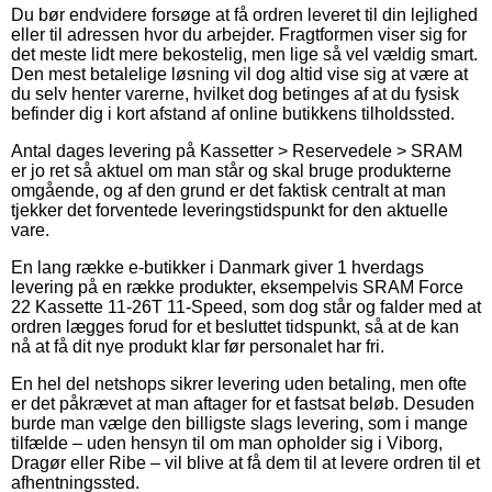
Du bør endvidere forsøge at få ordren leveret til din lejlighed
eller til adressen hvor du arbejder. Fragtformen viser sig for
det meste lidt mere bekostelig, men lige så vel vældig smart.
Den mest betalelige løsning vil dog altid vise sig at være at
du selv henter varerne, hvilket dog betinges af at du fysisk
befinder dig i kort afstand af online butikkens tilholdssted.
Antal dages levering på Kassetter > Reservedele > SRAM
er jo ret så aktuel om man står og skal bruge produkterne
omgående, og af den grund er det faktisk centralt at man
tjekker det forventede leveringstidspunkt for den aktuelle
vare.
En lang række e-butikker i Danmark giver 1 hverdags
levering på en række produkter, eksempelvis SRAM Force
22 Kassette 11-26T 11-Speed, som dog står og falder med at
ordren lægges forud for et besluttet tidspunkt, så at de kan
nå at få dit nye produkt klar før personalet har fri.
En hel del netshops sikrer levering uden betaling, men ofte
er det påkrævet at man aftager for et fastsat beløb. Desuden
burde man vælge den billigste slags levering, som i mange
tilfælde – uden hensyn til om man opholder sig i Viborg,
Dragør eller Ribe – vil blive at få dem til at levere ordren til et
afhentningssted.