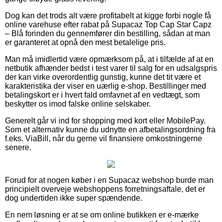
Dog kan det trods alt være profitabelt at kigge forbi nogle få
online varehuse efter rabat på Supacaz Top Cap Star Capz
– Blå forinden du gennemfører din bestilling, sådan at man
er garanteret at opnå den mest betalelige pris.
Man må imidlertid være opmærksom på, at i tilfælde af at en
netbutik afhænder bedst i test varer til salg for en udsalgspris
der kan virke overordentlig gunstig, kunne det tit være et
karakteristika der viser en uærlig e-shop. Bestillinger med
betalingskort er i hvert fald omfavnet af en vedtægt, som
beskytter os imod falske online selskaber.
Generelt går vi ind for shopping med kort eller MobilePay.
Som et alternativ kunne du udnytte en afbetalingsordning fra
f.eks. ViaBill, når du gerne vil finansiere omkostningerne
senere.
Forud for at nogen køber i en Supacaz webshop burde man
principielt overveje webshoppens forretningsaftale, det er
dog undertiden ikke super spændende.
En nem løsning er at se om online butikken er e-mærke