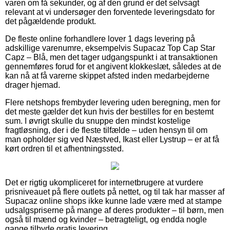
varen om få sekunder, og af den grund er det selvsagt
relevant at vi undersøger den forventede leveringsdato for
det pågældende produkt.
De fleste online forhandlere lover 1 dags levering på
adskillige varenumre, eksempelvis Supacaz Top Cap Star
Capz – Blå, men det tager udgangspunkt i at transaktionen
gennemføres forud for et angivent klokkeslæt, således at de
kan nå at få varerne skippet afsted inden medarbejderne
drager hjemad.
Flere netshops frembyder levering uden beregning, men for
det meste gælder det kun hvis der bestilles for en bestemt
sum. I øvrigt skulle du snuppe den mindst kostelige
fragtløsning, der i de fleste tilfælde – uden hensyn til om
man opholder sig ved Næstved, Ikast eller Lystrup – er at få
kørt ordren til et afhentningssted.
Det er rigtig ukompliceret for internetbrugere at vurdere
prisniveauet på flere outlets på nettet, og til tak har masser af
Supacaz online shops ikke kunne lade være med at stampe
udsalgspriserne på mange af deres produkter – til børn, men
også til mænd og kvinder – betragteligt, og endda nogle
gange tilbyde gratis levering.