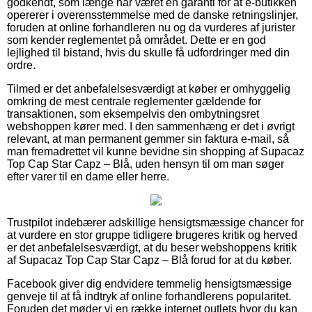
godkendt, som længe har været en garanti for at e-butikken
opererer i overensstemmelse med de danske retningslinjer,
foruden at online forhandleren nu og da vurderes af jurister
som kender reglementet på området. Dette er en god
lejlighed til bistand, hvis du skulle få udfordringer med din
ordre.
Tilmed er det anbefalelsesværdigt at køber er omhyggelig
omkring de mest centrale reglementer gældende for
transaktionen, som eksempelvis den ombytningsret
webshoppen kører med. I den sammenhæng er det i øvrigt
relevant, at man permanent gemmer sin faktura e-mail, så
man fremadrettet vil kunne bevidne sin shopping af Supacaz
Top Cap Star Capz – Blå, uden hensyn til om man søger
efter varer til en dame eller herre.
Trustpilot indebærer adskillige hensigtsmæssige chancer for
at vurdere en stor gruppe tidligere brugeres kritik og herved
er det anbefalelsesværdigt, at du beser webshoppens kritik
af Supacaz Top Cap Star Capz – Blå forud for at du køber.
Facebook giver dig endvidere temmelig hensigtsmæssige
genveje til at få indtryk af online forhandlerens popularitet.
Foruden det møder vi en række internet outlets hvor du kan