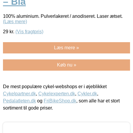
– Blå
100% aluminium. Pulverlakeret / anodiseret. Laser ætset.
(Læs mere)
29
kr.
(Vis fragtpris)
Læs mere »
Køb nu »
De mest populære cykel-webshops er i øjeblikket
Cykelpartner.dk
,
Cykelexperten.dk
,
Cykler.dk
,
Pedalatleten.dk
og
FriBikeShop.dk
, som alle har et stort
sortiment til gode priser.