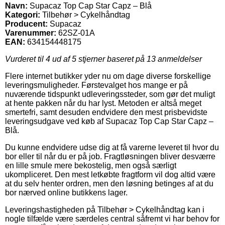
Navn:
Supacaz Top Cap Star Capz – Blå
Kategori:
Tilbehør > Cykelhåndtag
Producent:
Supacaz
Varenummer:
62SZ-01A
EAN:
634154448175
Vurderet til
4
ud af 5 stjerner baseret på
13
anmeldelser
Flere internet butikker yder nu om dage diverse forskellige
leveringsmuligheder. Førstevalget hos mange er på
nuværende tidspunkt udleveringssteder, som gør det muligt
at hente pakken når du har lyst. Metoden er altså meget
smertefri, samt desuden endvidere den mest prisbevidste
leveringsudgave ved køb af Supacaz Top Cap Star Capz –
Blå.
Du kunne endvidere udse dig at få varerne leveret til hvor du
bor eller til når du er på job. Fragtløsningen bliver desværre
en lille smule mere bekostelig, men også særligt
ukompliceret. Den mest letkøbte fragtform vil dog altid være
at du selv henter ordren, men den løsning betinges af at du
bor nærved online butikkens lager.
Leveringshastigheden på Tilbehør > Cykelhåndtag kan i
nogle tilfælde være særdeles central såfremt vi har behov for