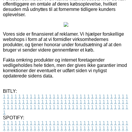
offentliggøre en omtale af deres købsoplevelse, hvilket
desuden må udnyttes til at fornemme tidligere kunders
oplevelser.
Vores side er finansieret af reklamer. Vi hjælper forskellige
webshops i form af at vi formidler virksomhedernes
produkter, og tjener honorar under forudsætning af at den
bruger vi sender videre gennemfører et køb.
Fakta omkring produkter og internet foretagender
vedligeholdes hele tiden, men der gives ikke garantier imod
korrektioner der eventuelt er udført siden vi nyligst
opdaterede sidens data.
BITLY:
1
1
1
1
1
1
1
1
1
1
1
1
1
1
1
1
1
1
1
1
1
1
1
1
1
1
1
1
1
1
1
1
1
1
1
1
1
1
1
1
1
1
1
1
1
1
1
1
1
1
1
1
1
1
1
1
1
1
1
1
1
1
1
1
1
1
1
1
1
1
1
1
1
1
1
1
1
1
1
1
1
1
1
1
1
1
1
1
1
1
1
1
1
1
1
1
1
1
1
1
SPOTIFY:
1
1
1
1
1
1
1
1
1
1
1
1
1
1
1
1
1
1
1
1
1
1
1
1
1
1
1
1
1
1
1
1
1
1
1
1
1
1
1
1
1
1
1
1
1
1
1
1
1
1
1
1
1
1
1
1
1
1
1
1
1
1
1
1
1
1